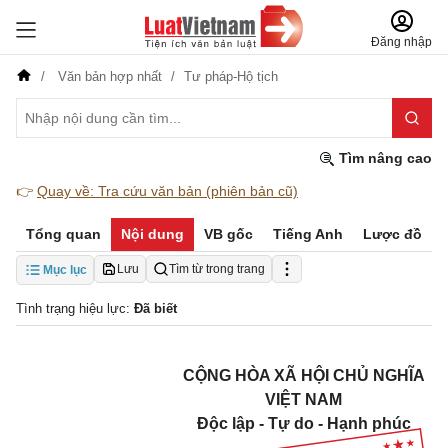
Đăng nhập
Văn bản hợp nhất
Tư pháp-Hộ tịch
Tìm nâng cao
👉
Quay về: Tra cứu văn bản (phiên bản cũ)
Tổng quan
Nội dung
VB gốc
Tiếng Anh
Lược đồ
Lưu
Tìm từ trong trang
Mục lục
Tình trạng hiệu lực:
Đã biết
CỘNG HÒA XÃ HỘI CHỦ NGHĨA
VIỆT NAM
Độc lập - Tự do - Hạnh phúc
_______________________