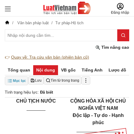
Đăng nhập
Văn bản pháp luật
Tư pháp-Hộ tịch
Tìm nâng cao
👉
Quay về: Tra cứu văn bản (phiên bản cũ)
Tổng quan
Nội dung
VB gốc
Tiếng Anh
Lược đồ
Lưu
Tìm từ trong trang
Mục lục
Tình trạng hiệu lực:
Đã biết
CHỦ TỊCH NƯỚC
CỘNG HÒA XÃ HỘI CHỦ
_______
NGHĨA VIỆT NAM
Độc lập - Tự do - Hạnh
phúc
________________