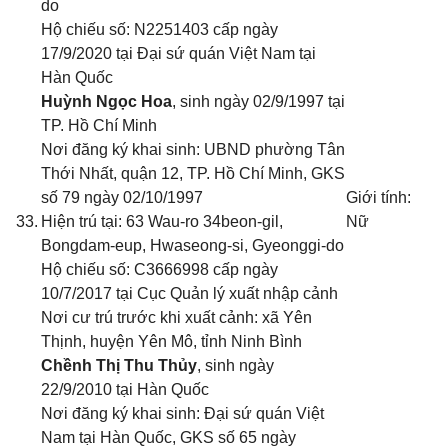
do
Hộ chiếu số: N2251403 cấp ngày
17/9/2020 tại Đại sứ quán Việt Nam tại
Hàn Quốc
Huỳnh Ngọc Hoa
, sinh ngày 02/9/1997 tại
TP. Hồ Chí Minh
Nơi đăng ký khai sinh: UBND phường Tân
Thới Nhất, quận 12, TP. Hồ Chí Minh
, GKS
số 79 ngày 02/10/1997
Giới tính:
33.
Hiện trú tại: 63 Wau-ro 34beon-gil,
Nữ
Bongdam-eup, Hwaseong-si, Gyeonggi-do
Hộ chiếu số: C3666998 cấp ngày
10/7/2017 tại Cục Quản lý xuất nhập cảnh
Nơi cư trú trước khi xuất cảnh: xã Yên
Thịnh, huyện Yên Mô, tỉnh Ninh Bình
Chềnh Thị Thu Thủy
, sinh ngày
22/9/2010 tại Hàn Quốc
Nơi đăng ký khai sinh: Đại sứ quán Việt
Nam tại Hàn Quốc
, GKS số 65 ngày