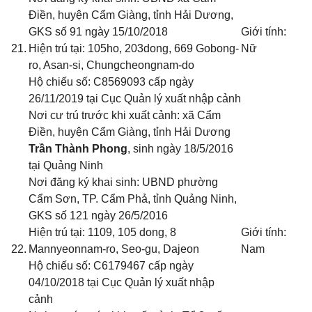
Điền, huyện Cẩm Giàng, tỉnh Hải
D
ương
,
GKS số 91 ngày 15/10/2018
Giới tính:
21.
Hiện trú tại: 105ho, 203dong, 669 Gobong-
Nữ
ro, Asan-si, Chungcheongnam-do
Hộ chiếu số: C8569093 cấp ngày
26/11/2019 tại Cục Quản lý xuất nhập cảnh
Nơi cư trú trước khi xuất cảnh: xã Cẩm
Điền, huyện Cẩm Giàng, tỉnh Hải Dương
Trần Thành Phong
, sinh ngày 18/5/2016
tại Quảng Ninh
Nơi đăng ký khai sinh: UBND phường
Cẩm Sơn, TP. Cẩm Phả, tỉnh Quảng Ninh
,
GKS số 121 ngày 26/5/2016
Hiện trú tại: 1109, 105 dong, 8
Giới tính:
22.
Mannyeonnam-ro, Seo-gu, Dajeon
Nam
Hộ chiếu số: C6179467 cấp ngày
04/10/2018 tại Cục Quản lý xuất nhập
cảnh