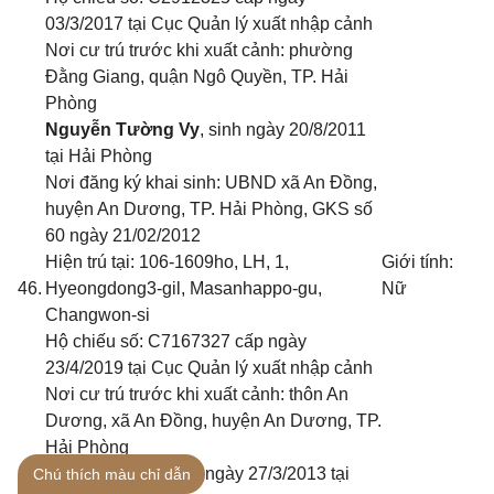
03/3/2017 tại Cục Quản lý xuất nhập cảnh
Nơi cư trú trước khi xuất cảnh: phường
Đằng Giang, quận Ngô Quyền, TP. Hải
Phòng
Nguyễn Tường Vy
, sinh ngày 20/8/2011
tại Hải Phòng
Nơi đăng ký khai sinh: UBND xã An Đồng,
huyện An Dương, TP. Hải Phòng
, GKS số
60 ngày 21/02/2012
Hiện trú tại: 106-1609ho, LH, 1,
Giới tính:
46.
Hyeongdong3-gil, Masanhappo-gu,
Nữ
Changwon-si
Hộ chiếu số: C7167327 cấp ngày
23/4/2019 tại Cục Quản lý xuất nhập cảnh
Nơi cư trú trước khi xuất cảnh: thôn An
Dương, xã An Đồng, huyện An Dương, TP.
Hải Phòng
Trình Yến Nhi
, sinh ngày 27/3/2013 tại
Chú thích màu chỉ dẫn