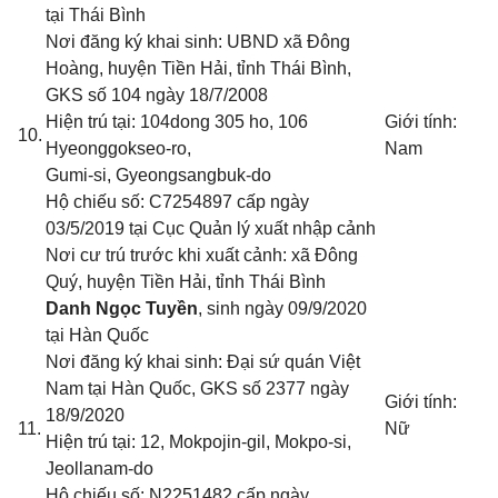
tại Thái Bình
Nơi đăng ký khai sinh: UBND xã Đông
Hoàng, huyện Tiền Hải, tỉnh Thái Bình
,
GKS số 104 ngày 18/7/2008
Hiện trú tại: 104dong 305 ho, 106
Giới tính:
10.
Hyeonggokseo-ro,
Nam
Gumi-si, Gyeongsangbuk-do
Hộ chiếu số: C7254897 cấp ngày
03/5/2019 tại Cục Quản lý xuất nhập cảnh
Nơi cư trú trước khi xuất cảnh: xã Đông
Quý, huyện Tiền Hải, tỉnh Thái Bình
Danh Ngọc Tuyền
, sinh ngày 09/9/2020
tại Hàn Quốc
Nơi đăng ký khai sinh: Đại sứ quán Việt
Nam tại Hàn Quốc
, GKS số 2377 ngày
Giới tính:
18/9/2020
11.
Nữ
Hiện trú tại: 12, Mokpojin-gil, Mokpo-si,
Jeollanam-do
Hộ chiếu số: N2251482 cấp ngày