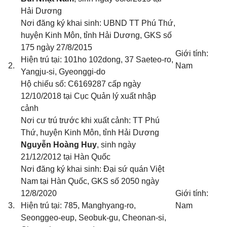
Hải Dương
Nơi đăng ký khai sinh: UBND TT Phú Thứ,
huyện Kinh Môn, tỉnh Hải Dương
, GKS số
175 ngày 27/8/2015
Giới tính:
Hiện trú tại: 101ho 102dong, 37 Saeteo-ro,
2.
Nam
Yangju-si, Gyeonggi-do
Hộ chiếu số: C6169287 cấp ngày
12/10/2018 tại Cục Quản lý xuất nhập
cảnh
Nơi cư trú trước khi xuất cảnh: TT Phú
Thứ, huyện Kinh Môn, tỉnh Hải Dương
Nguyễn Hoàng Huy
, sinh ngày
21/12/2012 tại Hàn Quốc
Nơi đăng ký khai sinh: Đại sứ quán Việt
Nam tại Hàn Quốc
, GKS số 2050 ngày
12/8/2020
Giới tính:
3.
Hiện trú tại: 785, Manghyang-ro,
Nam
Seonggeo-eup, Seobuk-gu, Cheonan-si,