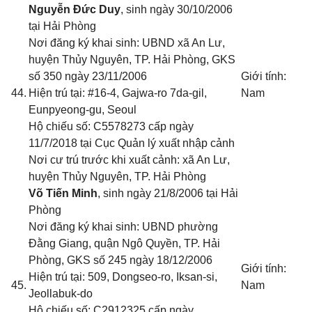
Nguyễn Đức Duy
, sinh ngày 30/10/2006
tại Hải Phòng
Nơi đăng ký khai sinh: UBND xã An Lư,
huyện Thủy Nguyên, TP. Hải Phòng
, GKS
số 350 ngày
23/
11/2006
Giới tính:
44.
Hiện trú tại: #16-4, Gajwa-ro 7da-gil,
Nam
Eunpyeong-gu, Seoul
Hộ chiếu số: C5578273 cấp ngày
11/7/2018 tại Cục Quản lý xuất nhập cảnh
Nơi cư trú trước khi xuất cảnh: xã An Lư,
huyện Thủy Nguyên, TP.
Hải Phòng
Võ Tiến Minh
, sinh ngày 21/8/2006 tại Hải
Phòng
Nơi đăng ký khai sinh: UBND phường
Đằng Giang, quận Ngô Quyền, TP. Hải
Phòng
, GKS số 245 ngày 18/12/2006
Giới tính:
Hiện trú tại: 509, Dongseo-ro, Iksan-si,
45.
Nam
Jeollabuk-do
Hộ chiếu số: C2912325 cấp ngày