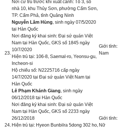
Nơi cư trú trước khi xuất cảnh: Tổ 3, số
nhà 10, khu Thủy Sơn, phường Cẩm Sơn,
TP. Cẩm Phả, tỉnh Quảng Ninh
Nguyễn Lâm Hùng
, sinh ngày 07/5/2020
tại Hàn Quốc
Nơi đăng ký khai sinh: Đại sứ quán Việt
Nam tại Hàn Quốc
, GKS số 1845 ngày
Giới tính:
10/7/2020
23.
Nam
Hiện trú tại: 106-8, Saemal-ro, Yeonsu-gu,
Incheon-si
Hộ chiếu số: N2225716 cấp ngày
14/7/2020 tại Đại sứ quán Việt Nam tại
Hàn Quốc
Lê Phạm Khánh Giang
, sinh ngày
06/12/2018 tại Hàn Quốc
Nơi đăng ký khai sinh: Đại sứ quán Việt
Nam tại Hàn Quốc
, GKS số 2233 ngày
26/12/2018
Giới tính:
24.
Hiện trú tại: Hyeon Bunbilra 5dong 302 ho,
Nữ