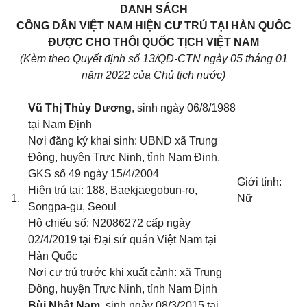
DANH SÁCH
CÔNG DÂN VIỆT NAM HIỆN CƯ TRÚ TẠI HÀN QUỐC
ĐƯỢC CHO THÔI QUỐC TỊCH VIỆT NAM
(Kèm theo Quyết định số 13/QĐ-CTN ngày 05 tháng 01
năm 2022 của Chủ tịch nước)
Vũ Thị Thùy Dương
, sinh ngày 06/8/1988
tại Nam Định
Nơi đăng ký khai sinh: UBND xã Trung
Đông, huyện Trực Ninh, tỉnh Nam Định
,
GKS số 49 ngày 15/4/2004
Giới tính:
Hiện trú tại: 188, Baekjaegobun-ro,
1.
Nữ
Songpa-gu, Seoul
Hộ chiếu số: N2086272 cấp ngày
02/4/2019 tại Đại sứ quán Việt Nam tại
Hàn Quốc
Nơi cư trú trước khi xuất cảnh: xã Trung
Đông, huyện Trực Ninh, tỉnh Nam Định
Bùi Nhật Nam
, sinh ngày 08/3/2015 tại