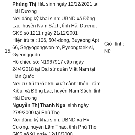
Phùng Thị Hà
, sinh ngày 12/12/2021 tại
Hải Dương
Nơi đăng ký khai sinh: UBND xã Đồng
Lạc, huyện Nam Sách, tỉnh Hải Dương
,
GKS số 1211 ngày 21/12/2001
Hiện trú tại: 106, 504-dong, Buyeong Apt
Giới tính:
66, Segyogongwon-ro, Pyeongtaek-si,
15.
Nữ
Gyeonggi-do
Hộ chiếu số: N1967917 cấp ngày
24/4/2018 tại Đại sứ quán Việt Nam tại
Hàn Quốc
Nơi cư trú trước khi xuất cảnh: thôn Trâm
Kiều, xã Đồng Lạc, huyện Nam Sách, tỉnh
Hải Dương
Nguyễn Thị Thanh Nga
, sinh ngày
27/9/2000 tại Phú Thọ
Nơi đăng ký khai sinh: UBND xã Hy
Cương, huyện Lâm Thao, tỉnh Phú Thọ
,
GKS số 91 ngày 12/10/2000