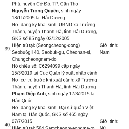
Phú, huyện Cờ Đỏ, TP. Cần Thơ
Nguyễn Trọng Quyền
, sinh ngày
18/11/2005 tại Hải Dương
Nơi đăng ký khai sinh: UBND xã Trường
Thành, huyện Thanh Hà, tỉnh Hải Dương
,
GKS số 85 ngày 02/12/2005
Hiện trú tại: (Seongcheong-dong)
Giới tính:
39.
Seobu6gil 40, Seobuk-gu, Cheonan-si,
Nam
Chungcheongnam-do
Hộ chiếu số: C6294099 cấp ngày
15/3/2019 tại Cục Quản lý xuất nhập cảnh
Nơi cư trú trước khi xuất cảnh: xã Trường
Thành, huyện Thanh Hà, tỉnh Hải Dương
Phạm Diệp Anh
, sinh ngày 17/3/2015 tại
Hàn Quốc
Nơi đăng ký khai sinh: Đại sứ quán Việt
Nam tại Hàn Quốc
, GKS số 465 ngày
07/7/2015
Giới tính:
40.
Hiện trú tại: 584 Samcheonbyeongma-ro,
Nữ