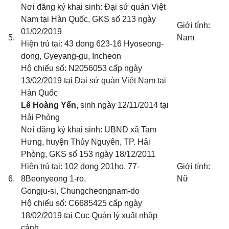
Nơi đăng ký khai sinh: Đại sứ quán Việt
Nam tại Hàn Quốc
, GKS số 213 ngày
Giới tính:
01/02/2019
5.
Nam
Hiện trú tại: 43 dong 623-16 Hyoseong-
dong, Gyeyang-gu, Incheon
Hộ chiếu số:
N2056053
cấp ngày
1
3
/02/2019 tại Đại sứ quán Việt Nam tại
Hàn Quốc
Lê Hoàng Yến
, sinh ngày 12/11/2014 tại
Hải Phòng
Nơi đăng ký khai sinh: UBND xã Tam
Hưng, huyện Thủy Nguyên, TP. Hải
Phòng
, GKS số 153 ngày 18/12/2011
Hiện trú tại: 102 dong 201ho, 77-
Giới tính:
6.
8Beonyeong 1-ro,
Nữ
Gongju-si, Chungcheongnam-do
Hộ chiếu số: C668542
5
cấp ngày
18/02/20
19
tại Cục Quản lý xuất nhập
cảnh