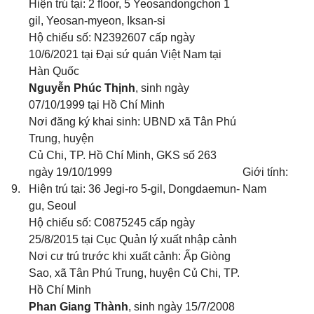
Hiện trú tại: 2 floor, 5 Yeosandongchon 1
gil, Yeosan-myeon, Iksan-si
Hộ chiếu số: N2392607 cấp ngày
10/6/2021 tại Đại sứ quán Việt Nam tại
Hàn Quốc
Nguyễn Phúc Thịnh
, sinh ngày
07/10/1999 tại Hồ Chí Minh
Nơi đăng ký khai sinh: UBND xã Tân Phú
Trung, huyện
Củ Chi, TP. Hồ Chí Minh, GKS số 263
ngày 19/10/1999
Giới tính:
9.
Hiện trú tại: 36 Jegi-ro 5-gil, Dongdaemun-
Nam
gu, Seoul
Hộ chiếu số: C0875245 cấp ngày
25/8/2015 tại Cục Quản lý xuất nhập cảnh
Nơi cư trú trước khi xuất cảnh: Ấp Giòng
Sao, xã Tân Phú Trung, huyện Củ Chi, TP.
Hồ Chí Minh
Phan Giang Thành
, sinh ngày 15/7/2008