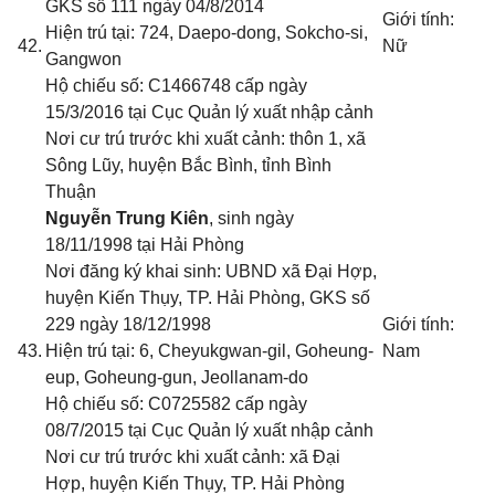
GKS số 111 ngày 04/8/2014
Giới tính:
Hiện trú tại: 724, Daepo-dong, Sokcho-si,
42.
Nữ
Gangwon
Hộ chiếu số: C1466748 cấp ngày
15/3/2016 tại Cục Quản lý xuất nhập cảnh
Nơi cư trú trước khi xuất cảnh: thôn 1, xã
Sông Lũy, huyện Bắc Bình, tỉnh Bình
Thuận
Nguyễn Trung Kiên
, sinh ngày
18/11/1998 tại Hải Phòng
Nơi đăng ký khai sinh: UBND xã Đại Hợp,
huyện Kiến Thụy, TP. Hải Phòng
, GKS số
229 ngày 18/12/1998
Giới tính:
43.
Hiện trú tại: 6, Cheyukgwan-gil, Goheung-
Nam
eup, Goheung-gun, Jeollanam-do
Hộ chiếu số: C0725582 cấp ngày
08/7/2015 tại Cục Quản lý xuất nhập cảnh
Nơi cư trú trước khi xuất cảnh: xã Đại
Hợp, huyện Kiến Thụy, TP. Hải Phòng