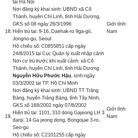
tại Hà Nội
Nơi đăng ký khai sinh: UBND xã Cổ
Thành, huyện Chí Linh, tỉnh Hải Dương
,
GKS số 08 ngày 26/3/1996
Giới tính:
18.
Hiện trú tại: 9-16, Daehak-ro 9ga-gil,
Nam
Jongno-gu, Seoul
Hộ chiếu số: C0855851 cấp ngày
24/8/2015 tại Cục Quản lý xuất nhập cảnh
Nơi cư trú trước khi xuất cảnh: xã Cổ
Thành, huyện Chí Linh, tỉnh Hải Dương
Nguyễn Hữu Phước Hậu
, sinh ngày
03/3/2002 tại TP. Hồ Chí Minh
Nơi đăng ký khai sinh: UBND TT Trảng
Bàng, huyện Trảng Bàng, tỉnh Tây Ninh
,
GKS số 168/2002 ngày 07/8/2002
Giới tính:
Hiện trú tại: 1101, 310 dong Gajeong LH 3
19.
Nam
danji, 14 Ga jeong dong, Bongojae 3-ro,
Seo-gu
Hộ chiếu số: C2101255 cấp ngày