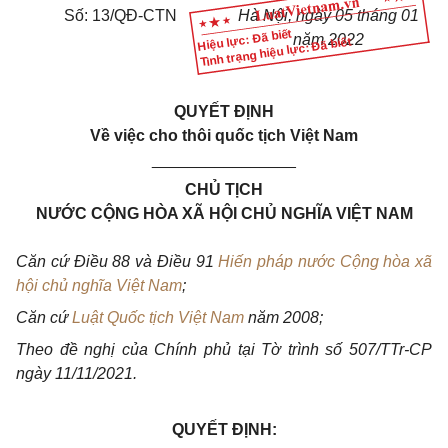
Số: 13/QĐ-CTN
Hà Nội, ngày 05 tháng 01
Hiệu lực: Đã biết
năm 2022
Tình trạng hiệu lực: Đã biết
QUYẾT ĐỊNH
Về việc cho thôi quốc tịch Việt Nam
________________
CHỦ TỊCH
NƯỚC CỘNG HÒA XÃ HỘI CHỦ NGHĨA VIỆT NAM
Căn cứ Điều 88 và Điều 91
Hiến pháp nước Cộng hòa xã
hội chủ nghĩa Việt Nam
;
Căn cứ
Luật Quốc tịch Việt Nam
năm 2008;
Theo đề nghị của Chính phủ tại Tờ trình số 507/TTr-CP
ngày 11/11/2021.
QUYẾT ĐỊNH: