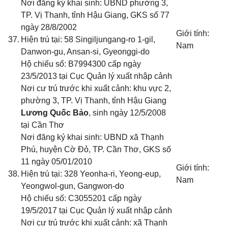
Nơi đăng ký khai sinh: UBND phường 3,
TP. Vị Thanh, tỉnh Hậu Giang
, GKS số 77
ngày 28/8/2002
Giới tính:
37.
Hiện trú tại: 58 Singiljungang-ro 1-gil,
Nam
Danwon-gu, Ansan-si, Gyeonggi-do
Hộ chiếu số: B7994300 cấp ngày
23/5/2013 tại Cục Quản lý xuất nhập cảnh
Nơi cư trú trước khi xuất cảnh: khu vực 2,
phường 3, TP. Vị Thanh, tỉnh Hậu Giang
Lương Quốc Bảo
, sinh ngày 12/5/2008
tại Cần Thơ
Nơi đăng ký khai sinh: UBND xã Thạnh
Phú, huyện Cờ Đỏ, TP. Cần Thơ
, GKS số
11 ngày 05/01/2010
Giới tính:
38.
Hiện trú tại: 328 Yeonha-ri, Yeong-eup,
Nam
Yeongwol-gun, Gangwon-do
Hộ chiếu số:
C3055201
cấp ngày
19
/5/201
7
tại Cục Quản lý xuất nhập cảnh
Nơi cư trú trước khi xuất cảnh: xã Thạnh