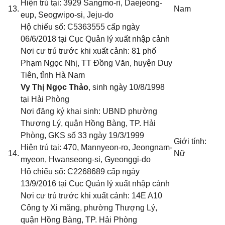
Hiện trú tại: 3929 Sangmo-ri, Daejeong-
13.
Nam
eup, Seogwipo-si, Jeju-do
Hộ chiếu số: C5363555 cấp ngày
06/6/2018 tại Cục Quản lý xuất nhập cảnh
Nơi cư trú trước khi xuất cảnh: 81 phố
Phạm Ngọc Nhị, TT Đồng Văn, huyện Duy
Tiên, tỉnh Hà Nam
Vy Thị Ngọc Thảo
, sinh ngày 10/8/1998
tại Hải Phòng
Nơi đăng ký khai sinh: UBND phường
Thượng Lý, quận Hồng Bàng, TP. Hải
Phòng
, GKS số 33 ngày 19/3/1999
Giới tính:
Hiện trú tại: 470, Mannyeon-ro, Jeongnam-
14.
Nữ
myeon, Hwanseong-si, Gyeonggi-do
Hộ chiếu số: C2268689 cấp ngày
13/9/2016 tại Cục Quản lý xuất nhập cảnh
Nơi cư trú trước khi xuất cảnh: 14E A10
Công ty Xi măng, phường Thượng Lý,
quận Hồng Bàng, TP. Hải Phòng