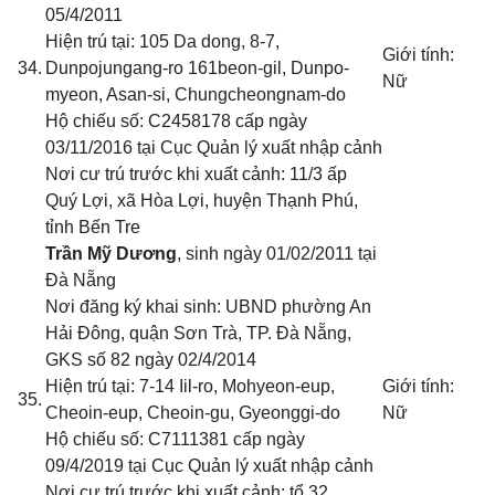
05/4/2011
Hiện trú tại: 105 Da dong, 8-7,
Giới tính:
34.
Dunpojungang-ro 161beon-gil, Dunpo-
Nữ
myeon, Asan-si, Chungcheongnam-do
Hộ chiếu số: C2458178 cấp ngày
03/11/2016 tại Cục Quản lý xuất nhập cảnh
Nơi cư trú trước khi xuất cảnh: 11/3 ấp
Quý Lợi, xã Hòa Lợi, huyện Thạnh Phú,
tỉnh Bến Tre
Trần Mỹ Dương
, sinh ngày 01/02/2011 tại
Đà Nẵng
Nơi đăng ký khai sinh: UBND phường An
Hải Đông, quận Sơn Trà, TP. Đà Nẵng
,
GKS số 82 ngày 02/4/2014
Hiện trú tại: 7-14 Iil-ro, Mohyeon-eup,
Giới tính:
35.
Cheoin-eup, Cheoin-gu, Gyeonggi-do
Nữ
Hộ chiếu số: C7111381 cấp ngày
09/4/2019 tại Cục Quản lý xuất nhập cảnh
Nơi cư trú trước khi xuất cảnh: tổ 32