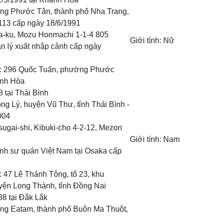
ng Phước Tân, thành phố Nha Trang,
 113 cấp ngày 18/6/1991
ita-ku, Mozu Honmachi 1-1-4 805
Giới tính: Nữ
n lý xuất nhập cảnh cấp ngày
:
296 Quốc Tuấn, phường Phước
ánh Hòa
88
tại
Thái Bình
ng Lý, huyện Vũ Thư, tỉnh Thái Bình
-
004
sugai-shi, Kibuki-cho 4-2-12, Mezon
Giới tính: Nam
nh sự quán Việt Nam tại Osaka
cấp
:
47 Lê Thánh Tông, tổ 23, khu
uyện Long Thành, tỉnh Đồng Nai
988
tại
Đắk Lắk
g Eatam, thành phố Buôn Ma Thuột,