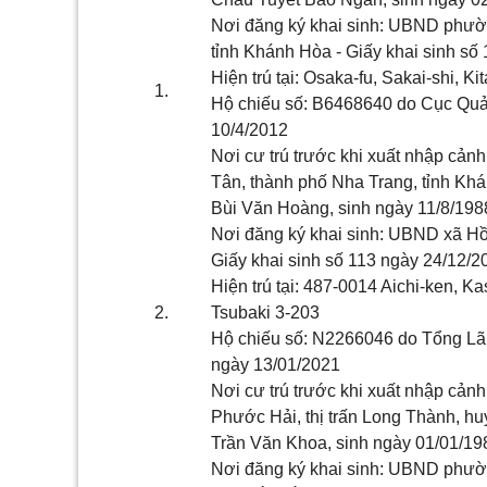
Nơi đăng ký khai sinh: UBND phườ
tỉnh Khánh Hòa - Giấy khai sinh số
Hiệ
n trú tại:
Osaka-fu, Sakai-shi, K
1.
Hộ chiếu số:
B6468640
do Cục
Q
uả
10/
4
/201
2
Nơi cư trú trước khi xuất nhập cảnh
Tân, thành phố Nha Trang, tỉnh Kh
Bùi Văn Hoàng
, sinh ngày
11/8/19
Nơi đăng ký khai sinh: UBND
xã Hồ
Giấy khai sinh số
113
ngày
24/12/2
Hiện trú tại:
487-0014 Aichi-ken, Ka
2.
Tsubaki 3-203
Hộ chiếu số:
N2266046
do
Tổng Lã
ngày
13/01/2021
Nơi cư trú trước khi xuất nhập cảnh
Phước Hải, thị trấn Long Thành, h
Trần Văn Khoa
, sinh ngày
01/01/1
Nơi đăng ký khai sinh: UBND
phườn