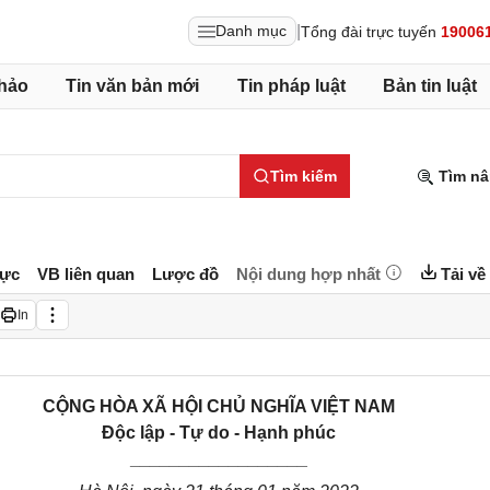
|
Danh mục
Tổng đài trực tuyến
19006
hảo
Tin văn bản mới
Tin pháp luật
Bản tin luật
Tìm kiếm
Tìm nâ
lực
VB liên quan
Lược đồ
Nội dung hợp nhất
Tải về
In
CỘNG HÒA XÃ HỘI CHỦ NGHĨA VIỆT NAM
Độc lập - Tự do - Hạnh phúc
__________________