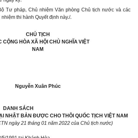
Bộ Tư pháp, Chủ nhiệm Văn phòng Chủ tịch nước và các
 nhiệm thi hành Quyết định này./.
CHỦ TỊCH
 CỘNG HÒA XÃ HỘI CHỦ NGHĨA VIỆT
NAM
Nguyễn Xuân Phúc
DANH SÁCH
ẠI NHẬT BẢN ĐƯỢC CHO THÔI QUỐC TỊCH VIỆT NAM
CTN ngày 21 tháng 01 năm 2022 của Chủ tịch nước)
2/5/1991 tại Khánh Hòa