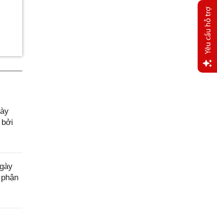
Yêu
cầu
hỗ trợ
gày
 bởi
ngày
 phận