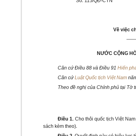
Số: 115/QĐ-CTN
Về việc c
___
NƯỚC CỘNG HÒA
Căn cứ Điều 88 và Điều 91
Hiến ph
Căn cứ
Luật Quốc tịch Việt Nam
năm
Theo đề nghị của Chính phủ tại Tờ t
Điều 1.
Cho thôi quốc tịch Việt Nam
sách kèm theo).
Điều 2.
Quyết định này có hiệu lực t