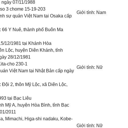
5
ngày
07/11/1988
Heso 3 chome 15-19-203
Giới tính: Nam
nh sự quán Việt Nam tại Osaka
cấp
:
66 Y Nuê, thành phố Buôn Ma
15/12/1981
tại
Khánh Hòa
ên Lộc, huyện Diên Khánh, tỉnh
gày 28/12/
1981
Kita-cho 230-1
Giới tính: Nữ
quán Việt Nam tại Nhật Bản
cấp ngày
:
Đội 2, thôn Mỹ Lộc, xã Diên Lộc,
1993
tại
Bạc Liêu
nh Mỹ A, huyện Hòa Bình, tỉnh Bạc
/01/2011
a, Mimachi, Higa-shi nadaku, Kobe-
Giới tính: Nữ