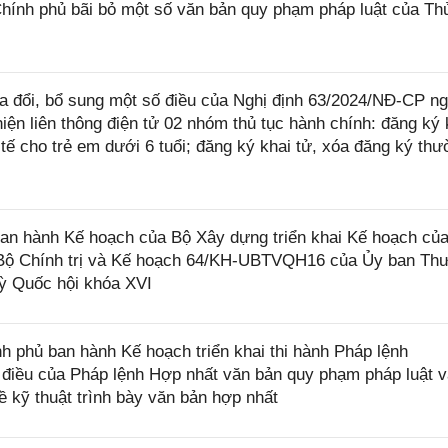
ính phủ bãi bỏ một số văn bản quy phạm pháp luật của Th
 đổi, bổ sung một số điều của Nghị định 63/2024/NĐ-CP n
iện liên thông điện tử 02 nhóm thủ tục hành chính: đăng ký 
 tế cho trẻ em dưới 6 tuổi; đăng ký khai tử, xóa đăng ký th
n hành Kế hoạch của Bộ Xây dựng triển khai Kế hoạch củ
 Bộ Chính trị và Kế hoạch 64/KH-UBTVQH16 của Ủy ban Th
ỳ Quốc hội khóa XVI
 phủ ban hành Kế hoạch triển khai thi hành Pháp lệnh
điều của Pháp lệnh Hợp nhất văn bản quy phạm pháp luật v
ề kỹ thuật trình bày văn bản hợp nhất