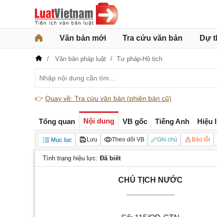
Văn bản mới
Tra cứu văn bản
Dự t
Văn bản pháp luật
Tư pháp-Hộ tịch
👉
Quay về: Tra cứu văn bản (phiên bản cũ)
Nội dung
Tổng quan
VB gốc
Tiếng Anh
Hiệu 
Lưu
Theo dõi VB
Ghi chú
Báo lỗi
Mục lục
Tình trạng hiệu lực:
Đã biết
CHỦ TỊCH NƯỚC
___________