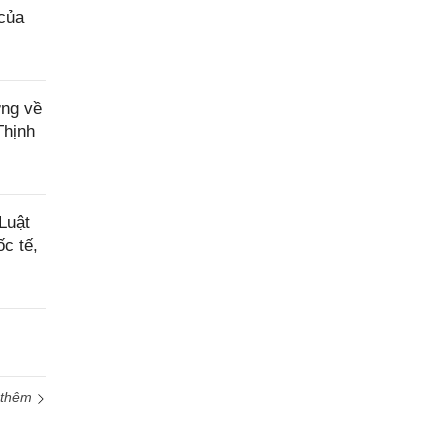
của
ơng về
Thịnh
Luật
c tế,
 thêm