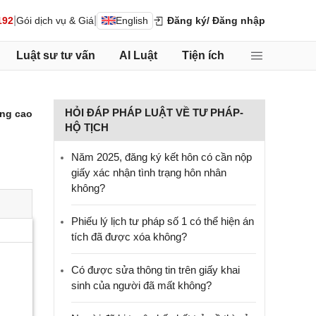
|
|
192
Gói dịch vụ & Giá
English
Đăng ký
/ Đăng nhập
Luật sư tư vấn
AI Luật
Tiện ích
HỎI ĐÁP PHÁP LUẬT VỀ TƯ PHÁP-
ng cao
HỘ TỊCH
Năm 2025, đăng ký kết hôn có cần nộp
giấy xác nhận tình trạng hôn nhân
không?
Phiếu lý lịch tư pháp số 1 có thể hiện án
tích đã được xóa không?
Có được sửa thông tin trên giấy khai
sinh của người đã mất không?