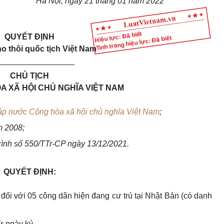
Hà Nội, ngày 21 tháng 01 năm 2022
Hiệu lực: Đã biết
QUYẾT ĐỊNH
Tình trạng hiệu lực: Đã biết
ho thôi quốc tịch Việt Nam
_________________
CHỦ TỊCH
 XÃ HỘI CHỦ NGHĨA VIỆT NAM
áp nước Cộng hòa xã hội chủ nghĩa Việt Nam
;
 2008;
rình số 550/TTr-CP ngày 13/12/2021.
QUYẾT ĐỊNH:
 đối với 05 công dân hiện đang cư trú tại Nhật Bản (có danh
ừ ngày ký.