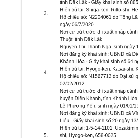
tỉnh Đắk Lắk
- Giấy khai sinh số
8
8
Hiện trú tại:
Shiga-ken, Ritto-shi, 
3.
Hộ chiếu số:
N2204061
do
Tổng Lã
ngày
06/7/2020
Nơi cư trú trước khi xuất nhập cảnh
Thuột, tỉnh Đắk Lắk
Nguyễn Thị Thanh Nga
, sinh ngày
Nơi đăng ký khai sinh: UBND
xã Di
Khánh Hòa
- Giấy khai sinh số 64 n
Hiện trú tại:
Hyogo-ken, Kasai-shi, 
4.
Hộ chiếu số: N
1567713
do
Đại sứ 
02/02/2012
Nơi cư trú trước khi xuất nhập cảnh
huyện Diên Khánh, tỉnh Khánh Hòa
Lê Phương Yến
, sinh ngày
01/01/
Nơi đăng ký khai sinh: UBND
xã Vĩ
Liêu
- Giấy khai sinh số
20
ngày
13
Hiện trú tại:
1-5-14-1101, Uozakimin
5.
shi, Hyogo-ken, 658-0025