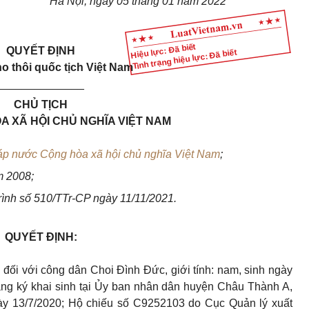
Hà Nội, ngày 05 tháng 01 năm 2022
Hiệu lực: Đã biết
QUYẾT ĐỊNH
Tình trạng hiệu lực: Đã biết
ho thôi quốc tịch Việt Nam
______________
CHỦ TỊCH
 XÃ HỘI CHỦ NGHĨA VIỆT NAM
áp nước Cộng hòa xã hội chủ nghĩa Việt Nam
;
 2008;
rình số 510/TTr-CP ngày 11/11/2021.
QUYẾT ĐỊNH:
m đối với công dân Choi Đình Đức
, giới tính: nam, sinh ngày
ăng ký khai sinh tại Ủy ban nhân dân huyện Châu Thành A,
gày 13/7/2020; Hộ chiếu số C9252103 do Cục Quản lý xuất