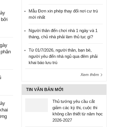
Mẫu Đơn xin phép thay đổi nơi cư trú
gày
mới nhất
 bởi
Người thân đến chơi nhà 1 ngày và 1
tháng, chủ nhà phải làm thủ tục gì?
ngày
Từ 01/7/2026, người thân, bạn bè,
 phận
người yêu đến nhà ngủ qua đêm phải
khai báo lưu trú
Xem thêm
ủ
TIN VĂN BẢN MỚI
Thủ tướng yêu cầu cắt
gày
giảm các kỳ thi, cuộc thi
khai
không cần thiết từ năm học
ường
2026-2027