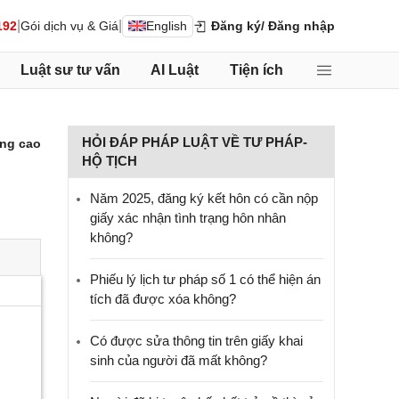
|
|
192
Gói dịch vụ & Giá
English
Đăng ký
/ Đăng nhập
Luật sư tư vấn
AI Luật
Tiện ích
HỎI ĐÁP PHÁP LUẬT VỀ TƯ PHÁP-
ng cao
HỘ TỊCH
Năm 2025, đăng ký kết hôn có cần nộp
giấy xác nhận tình trạng hôn nhân
không?
Phiếu lý lịch tư pháp số 1 có thể hiện án
tích đã được xóa không?
Có được sửa thông tin trên giấy khai
sinh của người đã mất không?