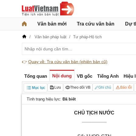
Văn bản mới
Tra cứu văn bản
Dự t
Văn bản pháp luật
Tư pháp-Hộ tịch
👉
Quay về: Tra cứu văn bản (phiên bản cũ)
Nội dung
Tổng quan
VB gốc
Tiếng Anh
Hiệu 
Lưu
Theo dõi VB
Ghi chú
Báo lỗi
Mục lục
Tình trạng hiệu lực:
Đã biết
CHỦ TỊCH NƯỚC
_________