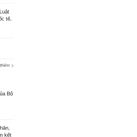
Luật
c tế,
 thêm
của Bộ
hăn,
m kết