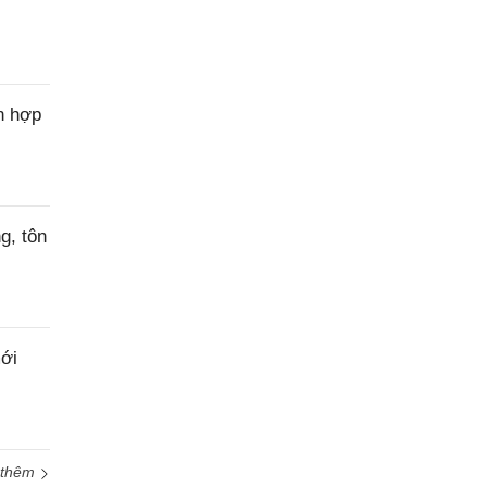
n hợp
g, tôn
ới
 thêm