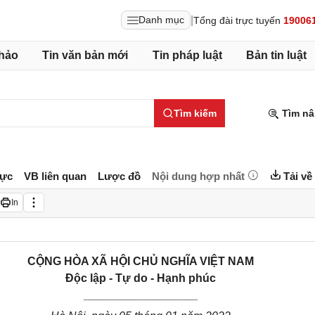
|
Danh mục
Tổng đài trực tuyến
19006
hảo
Tin văn bản mới
Tin pháp luật
Bản tin luật
Tìm kiếm
Tìm nâ
lực
VB liên quan
Lược đồ
Nội dung hợp nhất
Tải về
In
CỘNG HÒA XÃ HỘI CHỦ NGHĨA VIỆT NAM
Độc lập - Tự do - Hạnh phúc
__________________