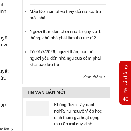
nh
ình
Mẫu Đơn xin phép thay đổi nơi cư trú
mới nhất
Người thân đến chơi nhà 1 ngày và 1
uyệt
tháng, chủ nhà phải làm thủ tục gì?
m vi
Từ 01/7/2026, người thân, bạn bè,
người yêu đến nhà ngủ qua đêm phải
khai báo lưu trú
uyệt
Xem thêm
hức
TIN VĂN BẢN MỚI
ụp,
Không được lấy danh
Yêu
nghĩa “tự nguyện” ép học
cầu
sinh tham gia hoạt động,
hỗ trợ
thu tiền trái quy định
 thêm