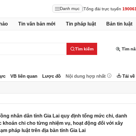
|
Danh mục
Tổng đài trực tuyến
19006
hảo
Tin văn bản mới
Tin pháp luật
Bản tin luật
Tìm kiếm
Tìm nâ
lực
VB liên quan
Lược đồ
Nội dung hợp nhất
Tải về
ng nhân dân tỉnh Gia Lai quy định tổng mức chi, danh
 khoán chi cho từng nhiệm vụ, hoạt động đối với xây
m pháp luật trên địa bàn tỉnh Gia Lai