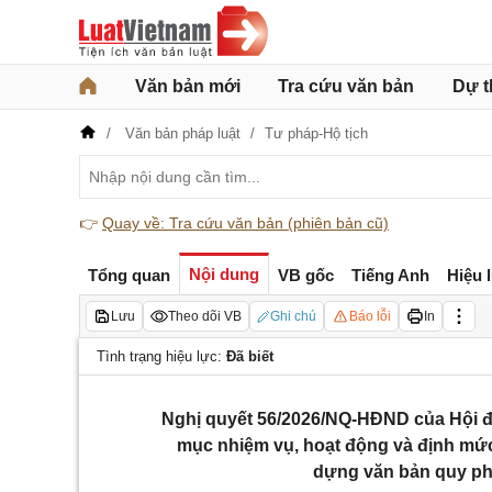
Văn bản mới
Tra cứu văn bản
Dự t
Văn bản pháp luật
Tư pháp-Hộ tịch
👉
Quay về: Tra cứu văn bản (phiên bản cũ)
Nội dung
Tổng quan
VB gốc
Tiếng Anh
Hiệu 
Lưu
Theo dõi VB
Ghi chú
Báo lỗi
In
Tình trạng hiệu lực:
Đã biết
Nghị quyết 56/2026/NQ-HĐND của Hội đồ
mục nhiệm vụ, hoạt động và định mức
dựng văn bản quy phạ