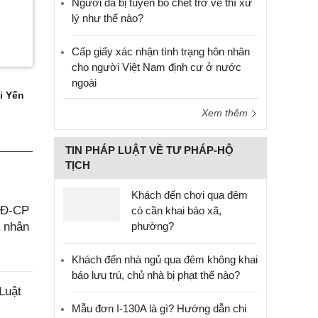
Người đã bị tuyên bố chết trở về thì xử
lý như thế nào?
Cấp giấy xác nhận tình trạng hôn nhân
cho người Việt Nam định cư ở nước
ngoài
i Yến
Xem thêm
TIN PHÁP LUẬT VỀ TƯ PHÁP-HỘ
TỊCH
Khách đến chơi qua đêm
/NĐ-CP
có cần khai báo xã,
á nhân
phường?
Khách đến nhà ngủ qua đêm không khai
báo lưu trú, chủ nhà bị phạt thế nào?
Luật
Mẫu đơn I-130A là gì? Hướng dẫn chi