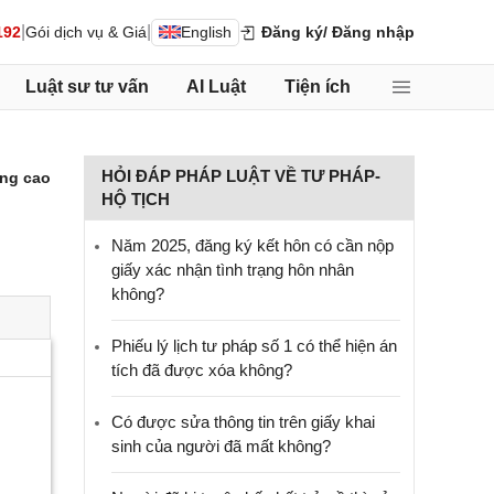
|
|
192
Gói dịch vụ & Giá
English
Đăng ký
/ Đăng nhập
Luật sư tư vấn
AI Luật
Tiện ích
HỎI ĐÁP PHÁP LUẬT VỀ TƯ PHÁP-
ng cao
HỘ TỊCH
Năm 2025, đăng ký kết hôn có cần nộp
giấy xác nhận tình trạng hôn nhân
không?
Phiếu lý lịch tư pháp số 1 có thể hiện án
tích đã được xóa không?
Có được sửa thông tin trên giấy khai
sinh của người đã mất không?