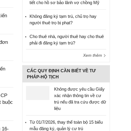
tiết cho hồ sơ bảo lãnh vợ chồng Mỹ
iến
Không đăng ký tạm trú, chủ trọ hay
người thuê trọ bị phạt?
Cho thuê nhà, người thuê hay cho thuê
 đơn
phải đi đăng ký tạm trú?
Xem thêm
iển
CÁC QUY ĐỊNH CẦN BIẾT VỀ TƯ
PHÁP-HỘ TỊCH
Không được yêu cầu Giấy
Đ-CP
xác nhận thông tin về cư
t buộc
trú nếu đã tra cứu được dữ
liệu
Từ 01/7/2026, thay thế toàn bộ 15 biểu
 16-
mẫu đăng ký, quản lý cư trú