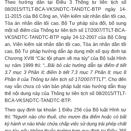
Theo hướng dẫn tại Điều 3 Thông tư liên tịch số
08/2015/TTLT-BCA-VKSNDTC-TANDTC-BTP ngày 14-
11-2015 của Bộ Công an, Viện kiểm sát nhân dân tối cao,
Tòa án nhân dân tối cao, Bộ Tư pháp sửa đổi, bổ sung
một số điểm của Thông tư liên tịch số 17/2007/TTLT-BCA-
VKSNDTC-TANDTC-BTP ngày 24-12-2007 của Bộ Công
an, Viện kiểm sát nhân dân tối cao, Tòa án nhân dân tối
cao, Bộ Tư pháp hướng dẫn áp dụng một số quy định tại
Chương XVIII “Các tội phạm về ma túy” của Bộ luật Hình
sự năm 1999 thì:
“...Bãi bỏ các hướng dẫn tại điểm đ tiết
3.7 mục 3 Phần II; điểm b tiết 7.3 mục 7 Phần II; mục 8
Phần II của Thông tư liên tịch số 17/2007/TTLT”.
Cho đến
nay vẫn chưa có văn bản pháp luật nào hướng dẫn thay
thế nội dung này của Thông tư liên tịch số 08/2015/TTLT-
BCA-VKSNDTC-TANDTC-BTP.
Theo quy định tại khoản 1 Điều 256 của Bộ luật Hình sự
thì:
“Người nào cho thuê, cho mượn địa điểm hoặc có bất
kỳ hành vi nào khác chứa chấp việc sử dụng trái phép chất
ma túy, nếu không thuộc trường hợp quy định tại Điều 255