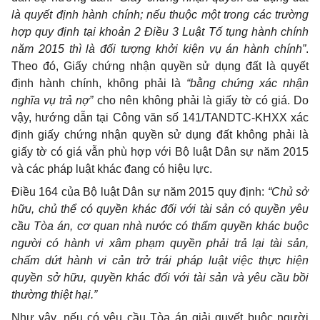
là quyết định hành chính; nếu thuộc một trong các trường
hợp quy định tại khoản 2 Điều 3 Luật Tố tụng hành chính
năm 2015 thì là đối tượng khởi kiện vụ án hành chính”
.
Theo đó, Giấy chứng nhận quyền sử dụng đất là quyết
định hành chính, không phải là
“bằng chứng xác nhận
nghĩa vụ trả nợ”
cho nên không phải là giấy tờ có giá. Do
vậy, hướng dẫn tại Công văn số 141/TANDTC-KHXX xác
định giấy chứng nhận quyền sử dụng đất không phải là
giấy tờ có giá vẫn phù hợp với Bộ luật Dân sự năm 2015
và các pháp luật khác đang có hiệu lực.
Điều 164 của Bộ luật Dân sự năm 2015 quy định:
“Chủ sở
hữu, chủ thể có quyền khác đối với tài sản có quyền yêu
cầu Tòa án, cơ quan nhà nước có thẩm quyền khác buộc
người có hành vi xâm phạm quyền phải trả lại tài sản,
chấm dứt hành vi cản trở trái pháp luật việc thực hiện
quyền sở hữu, quyền khác đối với tài sản và yêu cầu bồi
thường thiệt hại.”
Như vậy, nếu có yêu cầu Tòa án giải quyết buộc người