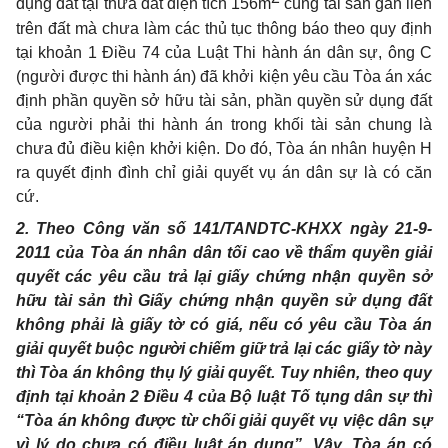
dụng đất tại thửa đất diện tích 156m
cùng tài sản gắn liền
trên đất mà chưa làm các thủ tục thông báo theo quy định
tại khoản 1 Điều 74 của Luật Thi hành án dân sự, ông C
(người được thi hành án) đã khởi kiện yêu cầu Tòa án xác
định phần quyền sở hữu tài sản, phần quyền sử dụng đất
của người phải thi hành án trong khối tài sản chung là
chưa đủ điều kiện khởi kiện. Do đó, Tòa án nhân huyện H
ra quyết định đình chỉ giải quyết vụ án dân sự là có căn
cứ.
2. Theo Công văn số 141/TANDTC-KHXX ngày 21-9-
2011 của Tòa án nhân dân tối cao về thẩm quyền giải
quyết các yêu cầu trả lại giấy chứng nhận quyền sở
hữu tài sản thì Giấy chứng nhận quyền sử dụng đất
không phải là giấy tờ có giá, nếu có yêu cầu Tòa án
giải quyết buộc người chiếm giữ trả lại các giấy tờ này
thì Tòa án không thụ lý giải quyết. Tuy nhiên, theo quy
định tại khoản 2 Điều 4 của Bộ luật Tố tụng dân sự thì
“Tòa án không được từ chối giải quyết vụ việc dân sự
vì lý do chưa có điều luật áp dụng”. Vậy, Tòa án có