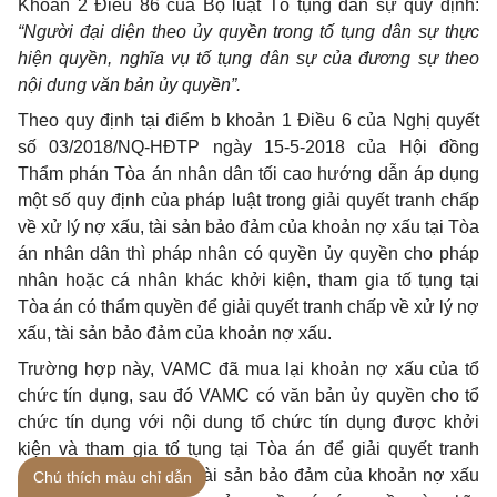
Khoản 2 Điều 86 của Bộ luật Tố tụng dân sự quy định:
“Người đại diện theo ủy quyền trong tố tụng dân sự thực
hiện quyền, nghĩa vụ tố tụng dân sự của đương sự theo
nội dung văn bản ủy quyền”.
Theo quy định tại điểm b khoản 1 Điều 6 của Nghị quyết
số 03/2018/NQ-HĐTP ngày 15-5-2018 của Hội đồng
Thẩm phán Tòa án nhân dân tối cao hướng dẫn áp dụng
một số quy định của pháp luật trong giải quyết tranh chấp
về xử lý nợ xấu, tài sản bảo đảm của khoản nợ xấu tại Tòa
án nhân dân thì pháp nhân có quyền ủy quyền cho pháp
nhân hoặc cá nhân khác khởi kiện, tham gia tố tụng tại
Tòa án có thẩm quyền để giải quyết tranh chấp về xử lý nợ
xấu, tài sản bảo đảm của khoản nợ xấu.
Trường hợp này, VAMC đã mua lại khoản nợ xấu của tổ
chức tín dụng, sau đó VAMC có văn bản ủy quyền cho tổ
chức tín dụng với nội dung tổ chức tín dụng được khởi
kiện và tham gia tố tụng tại Tòa án để giải quyết tranh
chấp về xử lý nợ xấu, tài sản bảo đảm của khoản nợ xấu
Chú thích màu chỉ dẫn