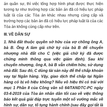
án quân sự, thì việc tổng hợp hình phạt được thực hiện
tương tự như trường hợp các bản án đã có hiệu lực pháp
luật là của các Tòa án khác nhau nhưng cùng cấp và
trường hợp các bản án đã có hiệu lực pháp luật là của các
Tòa án không cùng cấp như trên.
III. VỀ DÂN SỰ
1. Nhà đất thuộc quyền sở hữu của vợ chồng ông A,
bà B. Ông A làm giả chữ ký của bà B để chuyển
nhượng nhà đất cho C (việc giả chữ ký đã được
chứng minh thông qua việc giám định). Sau khi
chuyển nhượng, ông A, bà B vẫn chiếm hữu, sử dụng
nhà đất. Sau đó, C dùng tài sản này để thế chấp khoản
vay tại Ngân hàng. Vậy, giao dịch thế chấp tại Ngân
hàng có bị vô hiệu không? Nếu vô hiệu thì có trái với
mục 1 Phần II của Công văn số 64/TANDTC-PC ngày
03-4-2019 của Tòa án nhân dân tối cao về việc thông
báo kết quả giải đáp trực tuyến một số vướng mắc về
hình sự, dân sự, tố tụng hành chính (sau đây gọi tắt là