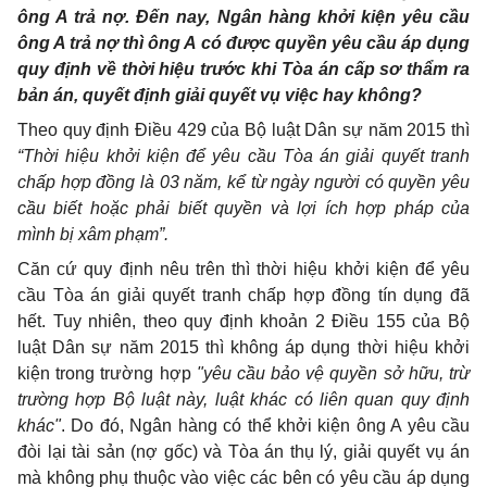
ông A trả nợ. Đến nay, Ngân hàng khởi kiện yêu cầu
ông A trả nợ thì ông A có được quyền yêu cầu áp dụng
quy định về thời hiệu trước khi Tòa án cấp sơ thẩm ra
bản án, quyết định giải quyết vụ việc hay không?
Theo quy định Điều 429 của Bộ luật Dân sự năm 2015 thì
“Thời hiệu khởi kiện để yêu cầu Tòa án giải quyết tranh
chấp hợp đồng là 03 năm, kể từ ngày người có quyền yêu
cầu biết hoặc phải biết quyền và lợi ích hợp pháp của
mình bị xâm phạm”.
Căn cứ quy định nêu trên thì thời hiệu khởi kiện để yêu
cầu Tòa án giải quyết tranh chấp hợp đồng tín dụng đã
hết. Tuy nhiên, theo quy định khoản 2 Điều 155 của Bộ
luật Dân sự năm 2015 thì không áp dụng thời hiệu khởi
kiện trong trường hợp
"yêu cầu bảo vệ quyền sở hữu, trừ
trường hợp Bộ luật này, luật khác có liên quan quy định
khác"
. Do đó, Ngân hàng có thể khởi kiện ông A yêu cầu
đòi lại tài sản (nợ gốc) và Tòa án thụ lý, giải quyết vụ án
mà không phụ thuộc vào việc các bên có yêu cầu áp dụng