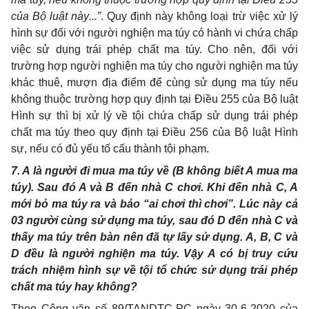
của Bộ luật này...”
. Quy định này không loại trừ việc xử lý
hình sự đối với người nghiện ma túy có hành vi chứa chấp
việc sử dụng trái phép chất ma túy. Cho nên, đối với
trường hợp người nghiện ma túy cho người nghiện ma túy
khác thuê, mượn địa điểm để cùng sử dụng ma túy nếu
không thuộc trường hợp quy định tại Điều 255 của Bộ luật
Hình sự thì bị xử lý về tội chứa chấp sử dụng trái phép
chất ma túy theo quy định tại Điều 256 của Bộ luật Hình
sự, nếu có đủ yếu tố cấu thành tội phạm.
7. A là người đi mua ma túy về (B không biết A mua ma
túy). Sau đ
ó
A và B đến nhà
C
chơi. Khi đến nhà C, A
mới bỏ ma túy ra và bảo “ai chơi thì chơi”. Lúc này cả
03 người cùng sử dụng ma túy, sau đó D đến nhà C và
thấy ma túy trên bàn nên đã tự lấy sử dụng. A, B, C và
D đều là người nghiện ma túy. Vậy A có bị truy cứu
trách nhiệm hình sự về tội tổ chức sử dụng trái phép
chất ma túy hay không?
Theo Công văn số 89/TANDTC-PC ngày 30-6-2020 của