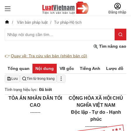
Đăng nhập
Văn bản pháp luật
Tư pháp-Hộ tịch
Tìm nâng cao
👉
Quay về: Tra cứu văn bản (phiên bản cũ)
Tổng quan
Nội dung
VB gốc
Tiếng Anh
Lược đồ
Lưu
Tìm từ trong trang
Tình trạng hiệu lực:
Đã biết
TÒA ÁN NHÂN DÂN TỐI
CỘNG HÒA XÃ HỘI CHỦ
CAO
NGHĨA VIỆT NAM
-------
Độc lập - Tự do - Hạnh
phúc
---------------