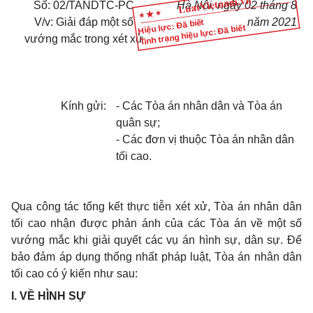
Số: 02/TANDTC-PC
Hà Nội, ngày 02 tháng 8
V/v: Giải đáp một số
năm 2021
Hiệu lực: Đã biết
Tình trạng hiệu lực: Đã biết
vướng mắc trong xét xử
Kính gửi:
- Các Tòa án nhân dân và Tòa án
quân sự;
- Các đơn vị thuộc Tòa án nhân dân
tối cao.
Qua công tác tổng kết thực tiễn xét xử, Tòa án nhân dân
tối cao nhận được phản ánh của các Tòa án về một số
vướng mắc khi giải quyết các vụ án hình sự, dân sự. Để
bảo đảm áp dụng thống nhất pháp luật, Tòa án nhân dân
tối cao có ý kiến như sau:
I. VỀ HÌNH SỰ