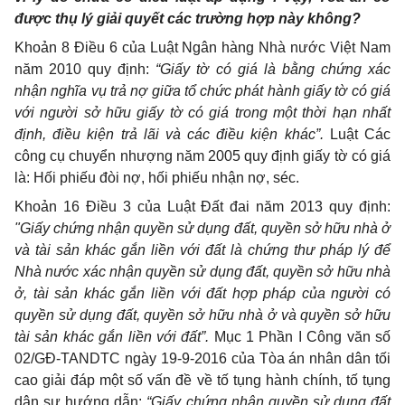
được thụ lý giải quyết các trường hợp này không?
Khoản 8 Điều 6 của Luật Ngân hàng Nhà nước Việt Nam
năm 2010 quy định:
“Giấy tờ có giá là bằng chứng xác
nhận nghĩa vụ trả nợ giữa tổ chức phát hành giấy tờ có giá
với người sở hữu giấy tờ có giá trong một thời hạn nhất
định, điều kiện trả lãi và các điều kiện khác”.
Luật Các
công cụ chuyển nhượng năm 2005 quy định giấy tờ có giá
là: Hối phiếu đòi nợ, hối phiếu nhận nợ, séc.
Khoản 16 Điều 3 của Luật Đất đai năm 2013 quy định:
"Giấy chứng nhận quyền sử dụng đất, quyền sở hữu nhà ở
và tài sản khác gắn liền với đất là chứng thư pháp lý để
Nhà nước xác nhận quyền sử dụng đất, quyền sở hữu nhà
ở, tài sản khác gắn liền với đất hợp pháp của người có
quyền sử dụng đất, quyền sở hữu nhà ở và quyền sở hữu
tài sản khác gắn liền với đất”.
Mục 1 Phần I Công văn số
02/GĐ-TANDTC ngày 19-9-2016 của Tòa án nhân dân tối
cao giải đáp một số vấn đề về tố tụng hành chính, tố tụng
dân sự hướng dẫn:
“Giấy chứng nhận quyền sử dụng đất