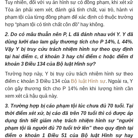
Tuy nhiên, đối với vụ án hình sự có đồng phạm, khi xét xử
Tòa án phải xem xét, đánh giá tính chất, vai trò, hành vi
phạm tội của từng đồng phạm để xác định có thuộc trường
hợp “phạm tội có tính chất côn đồ” hay không.
2. Do có mâu thuẫn nên P, L đã đánh nhau với Y. Y đã
dùng lưỡi dao lam gây thương tích cho P 14%, L 44%.
Vậy Y bị truy cứu trách nhiệm hình sự theo quy định
tại hai điểm c, d khoản 3 hay chỉ điểm c hoặc điểm d
khoản 3 Điều 134 của Bộ luật Hình sự?
Trường hợp này, Y bị truy cứu trách nhiệm hình sự theo
điểm c khoản 3 Điều 134 của
Bộ luật Hình sự
. Ngoài ra, Y
còn gây thương tích cho P 14% nên khi lượng hình cần
xem xét cả hậu quả này.
3. Trường hợp bị cáo phạm tội lúc chưa đủ 70 tuổi. Tại
thời điểm xét xử, bị cáo đã trên 70 tuổi thì có được áp
dụng tình tiết giảm nhẹ trách nhiệm hình sự “người
phạm tội là người đủ 70 tuổi trở lên” theo quy định tại
điểm o khoản 1 Điều 51 của Bộ luật Hình sự hay