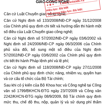
GIAO CÔNG NGHỆ
Hiệu lực: Đã biết
Tình trạng hiệu lực: Đã biết
Căn cứ Luật Chuyển giao công nghệ;
Căn cứ Nghị định số 133/2008/NĐ-CP ngày 31/12/2008
của Chính phủ quy định chi tiết và hướng dẫn thi hành một
số điều của Luật Chuyển giao công nghệ;
Căn cứ Nghị định số 57/2002/NĐ-CP ngày 03/6/2002 và
Nghị định số 24/2006/NĐ-CP ngày 06/3/2006 của Chính
phủ sửa đổi, bổ sung một số điều của Nghị định
57/2002/NĐ-CP ngày 03/6/2002 của Chính phủ quy định
chi tiết thi hành Pháp lệnh phí và lệ phí;
Căn cứ Nghị định số 118/2008/NĐ-CP ngày 27/11/2008
của Chính phủ quy định chức năng, nhiệm vụ, quyền hạn
và cơ cấu tổ chức của Bộ Tài chính;
Sau khi có ý kiến của Bộ Khoa học và Công nghệ tại Công
văn số 1799/BKHCN-ĐTG ngày 23/7/2009 và Công văn
2242/KHCN-ĐTG ngày 08/9/2009, Bộ Tài chính quy định
mức
thu
, chế độ thu, nộp, quản lý và sử dụng phí thẩm