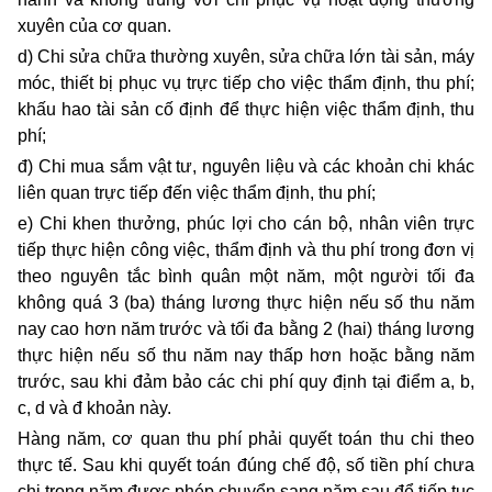
xuyên của cơ quan.
d) Chi sửa chữa thường xuyên, sửa chữa lớn tài sản, máy
móc, thiết bị phục vụ trực tiếp cho việc thẩm định,
thu
phí;
khấu hao tài sản cố định để thực hiện việc thẩm định, thu
phí;
đ) Chi mua sắm vật tư, nguyên liệu và các khoản chi khác
liên quan trực tiếp đến việc thẩm định,
thu
phí;
e) Chi khen thưởng, phúc lợi cho cán bộ, nhân viên trực
tiếp thực hiện công việc, thẩm định và thu phí trong đơn vị
theo nguyên tắc bình quân một năm, một người tối đa
không quá 3 (ba) tháng lương thực hiện nếu số thu năm
nay cao hơn năm trước và tối đa bằng 2 (hai) tháng lương
thực hiện nếu số thu năm nay thấp hơn hoặc bằng năm
trước, sau khi đảm bảo các chi phí quy định tại điểm a, b,
c, d và đ khoản này.
Hàng năm, cơ quan
thu
phí phải quyết toán thu chi theo
thực tế. Sau khi quyết toán đúng chế độ, số tiền phí chưa
chi trong năm được phép chuyển sang năm sau để tiếp tục