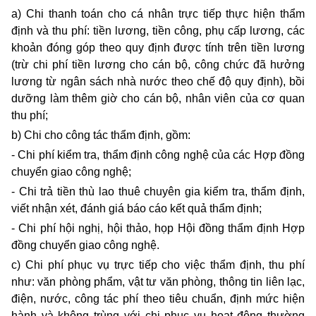
a) Chi thanh toán cho cá nhân trực tiếp thực hiện thẩm
định và thu phí: tiền lương, tiền công, phụ cấp lương, các
khoản đóng góp theo quy định được tính trên tiền lương
(trừ chi phí tiền lương cho cán bộ, công chức đã hưởng
lương từ ngân sách nhà nước theo chế độ quy định), bồi
dưỡng làm thêm giờ cho cán bộ, nhân viên của cơ quan
thu phí;
b) Chi cho công tác thẩm định, gồm:
- Chi phí kiểm tra, thẩm định công nghệ của các Hợp đồng
chuyển giao công nghệ;
- Chi trả tiền thù
lao
thuê chuyên gia kiểm tra, thẩm định,
viết nhận xét, đánh giá báo cáo kết quả thẩm định;
- Chi phí hội nghị, hội thảo, họp Hội đồng thẩm định Hợp
đồng chuyển giao công nghệ.
c) Chi phí phục vụ trực tiếp cho việc thẩm định,
thu
phí
như: văn phòng phẩm, vật tư văn phòng, thông tin liên lạc,
điện, nước, công tác phí theo tiêu chuẩn, định mức hiện
hành và không trùng với chi phục vụ hoạt động thường