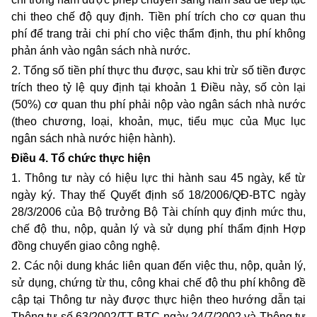
chi
theo
chế độ quy định. Tiền phí trích cho cơ quan
thu
phí để trang trải chi phí cho việc thẩm định, thu phí không
phản ánh vào ngân sách nhà nước.
2. Tổng số tiền phí thực thu được, sau khi trừ số tiền được
trích theo tỷ lệ quy định tại khoản 1 Điều này, số còn lại
(50%) cơ quan thu phí phải nộp vào ngân sách nhà nước
(theo chương, loại, khoản, mục, tiểu mục của Mục lục
ngân sách nhà nước hiện hành).
Điều 4.
Tổ chức thực hiện
1. Thông tư này có hiệu lực thi hành sau 45 ngày, kể từ
ngày ký. Thay thế Quyết định số 18/2006/QĐ-BTC ngày
28/3/2006 của Bộ trưởng Bộ Tài chính quy định mức
thu
,
chế độ thu, nộp, quản lý và sử dụng phí thẩm định Hợp
đồng chuyển giao công nghệ.
2. Các nội dung khác liên quan đến việc thu, nộp, quản lý,
sử dụng, chứng từ thu, công khai chế độ thu phí không đề
cập tại Thông tư này được thực hiện theo hướng dẫn tại
Thông tư số 63/2002/TT-BTC ngày 24/7/2002 và Thông tư