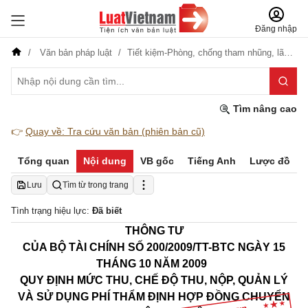
Đăng nhập
Văn bản pháp luật
Tiết kiệm-Phòng, chống tham nhũng, lãng phí
Tìm nâng cao
👉
Quay về: Tra cứu văn bản (phiên bản cũ)
Tổng quan
Nội dung
VB gốc
Tiếng Anh
Lược đồ
Lưu
Tìm từ trong trang
Tình trạng hiệu lực:
Đã biết
THÔNG TƯ
CỦA BỘ TÀI CHÍNH
SỐ 200/2009/TT-BTC NGÀY 15
THÁNG 10 NĂM 2009
QUY ĐỊNH MỨC THU, CHẾ ĐỘ THU, NỘP, QUẢN LÝ
VÀ SỬ DỤNG PHÍ THẨM ĐỊNH HỢP ĐỒNG CHUYỂN