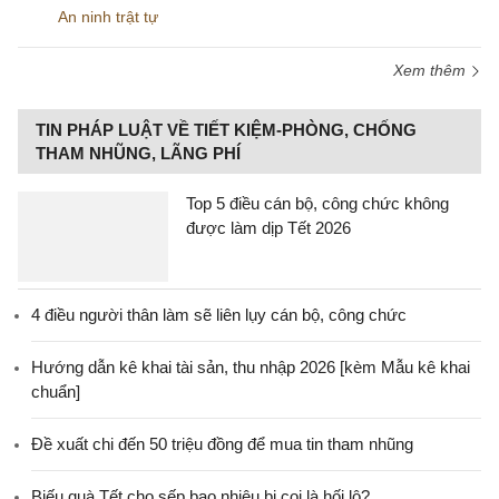
An ninh trật tự
Xem thêm
TIN PHÁP LUẬT VỀ TIẾT KIỆM-PHÒNG, CHỐNG
THAM NHŨNG, LÃNG PHÍ
Top 5 điều cán bộ, công chức không
được làm dịp Tết 2026
4 điều người thân làm sẽ liên lụy cán bộ, công chức
Hướng dẫn kê khai tài sản, thu nhập 2026 [kèm Mẫu kê khai
chuẩn]
Đề xuất chi đến 50 triệu đồng để mua tin tham nhũng
Biếu quà Tết cho sếp bao nhiêu bị coi là hối lộ?