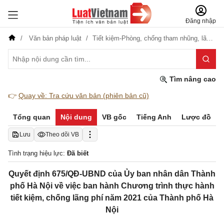
Đăng nhập
Văn bản pháp luật
Tiết kiệm-Phòng, chống tham nhũng, lãng phí
Tìm nâng cao
👉
Quay về: Tra cứu văn bản (phiên bản cũ)
Tổng quan
Nội dung
VB gốc
Tiếng Anh
Lược đồ
Lưu
Theo dõi VB
Tình trạng hiệu lực:
Đã biết
Quyết định 675/QĐ-UBND của Ủy ban nhân dân Thành
phố Hà Nội về việc ban hành Chương trình thực hành
tiết kiệm, chống lãng phí năm 2021 của Thành phố Hà
Nội