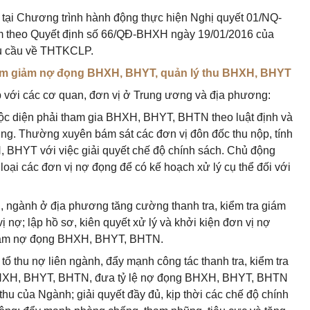
ụ tại Chương trình hành động thực hiện Nghị quyết 01/NQ-
 theo Quyết định số 66/QĐ-BHXH ngày 19/01/2016 của
u cầu về THTKCLP.
ằm giảm nợ đọng BHXH, BHYT, quản lý thu BHXH, BHYT
p với các cơ quan, đơn vị ở Trung ương và địa phương:
huộc diện phải tham gia BHXH, BHYT, BHTN theo luật định và
ượng. Thường xuyên bám sát các đơn vị đôn đốc thu nộp, tính
H, BHYT với việc giải quyết chế độ chính sách. Chủ động
oại các đơn vị nợ đọng để có kế hoạch xử lý cụ thể đối với
n, ngành ở địa phương tăng cường thanh tra, kiểm tra giám
ị nợ; lập hồ sơ, kiên quyết xử lý và khởi kiện đơn vị nợ
 giảm nợ đọng BHXH, BHYT, BHTN.
tổ thu nợ liên ngành, đẩy mạnh công tác thanh tra, kiểm tra
g BHXH, BHYT, BHTN, đưa tỷ lệ nợ đọng BHXH, BHYT, BHTN
hu của Ngành; giải quyết đầy đủ, kịp thời các chế độ chính