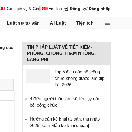
|
|
192
Gói dịch vụ & Giá
English
Đăng ký
/ Đăng nhập
Luật sư tư vấn
AI Luật
Tiện ích
TIN PHÁP LUẬT VỀ TIẾT KIỆM-
ng cao
PHÒNG, CHỐNG THAM NHŨNG,
LÃNG PHÍ
Top 5 điều cán bộ, công
chức không được làm dịp
Tết 2026
4 điều người thân làm sẽ liên lụy cán
bộ, công chức
Hướng dẫn kê khai tài sản, thu nhập
2026 [kèm Mẫu kê khai chuẩn]