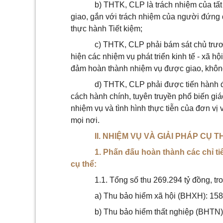
b) THTK, CLP là trách nhiệm của tất
giao, gắn với trách nhiệm của người đứng 
thực hành Tiết kiệm;
c) THTK, CLP phải bám sát chủ trư
hiện các nhiệm vụ phát triển kinh tế - xã 
đảm hoàn thành nhiệm vụ được giao, khôn
d) THTK, CLP phải được tiến hành 
cách hành chính, tuyên truyền phổ biến giá
nhiệm vụ và tình hình thực tiễn của đơn vị 
mọi nơi.
II. NHIỆM VỤ VÀ GIẢI PHÁP CỤ T
1. Phấn đấu hoàn thành các chỉ t
cụ thể:
1.1. Tổng số thu 269.294 tỷ đồng, tr
a) Thu bảo hiểm xã hội (BHXH): 158
b) Thu bảo hiểm thất nghiệp (BHTN)