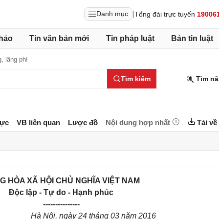
|
Danh mục
Tổng đài trực tuyến
19006
hảo
Tin văn bản mới
Tin pháp luật
Bản tin luật
, lãng phí
Tìm kiếm
Tìm nâ
lực
VB liên quan
Lược đồ
Nội dung hợp nhất
Tải về
G HÒA XÃ HỘI CHỦ NGHĨA VIỆT NAM
Độc lập - Tự do - Hạnh phúc
---------------
Hà Nội, ngày 24 tháng 03 năm 2016