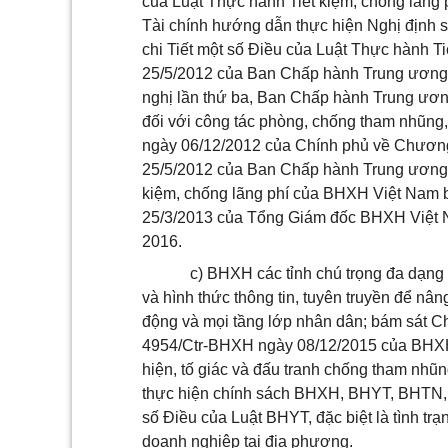
của Luật Thực hành Tiết kiệm, chống lãng
Tài chính hướng dẫn thực hiện Nghị định
chi Tiết một số Điều của Luật Thực hành T
25/5/2012 của Ban Chấp hành Trung ương Đ
nghị lần thứ ba, Ban Chấp hành Trung ươ
đối với công tác phòng, chống tham nhũng,
ngày 06/12/2012 của Chính phủ về Chương
25/5/2012 của Ban Chấp hành Trung ương 
kiệm, chống lãng phí của BHXH Việt Nam
25/3/2013 của Tổng Giám đốc BHXH Việt N
2016.
c) BHXH các tỉnh chú trọng đa dạng 
và hình thức thông tin, tuyên truyền để n
động và mọi tầng lớp nhân dân; bám sát Ch
4954/Ctr-BHXH ngày 08/12/2015 của BHXH 
hiện, tố giác và đấu tranh chống tham nhũng
thực hiện chính sách BHXH, BHYT, BHTN, 
số Điều của Luật BHYT, đặc biệt là tình t
doanh nghiệp tại địa phương.