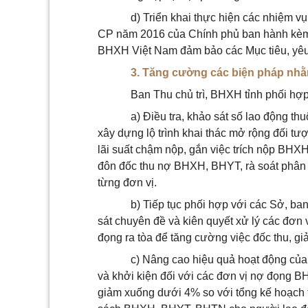
d) Triển khai thực hiện các nhiệm v
CP năm 2016 của Chính phủ ban hành kèm
BHXH Việt Nam đảm bảo các Mục tiêu, yê
3. Tăng cường các biện pháp nh
Ban Thu chủ trì, BHXH tỉnh phối hợ
a) Điều tra, khảo sát số lao động t
xây dựng lộ trình khai thác mở rộng đối t
lãi suất chậm nộp, gắn việc trích nộp BHX
đôn đốc thu nợ BHXH, BHYT, rà soát phân l
từng đơn vị.
b) Tiếp tục phối hợp với các Sở, ba
sát chuyên đề và kiên quyết xử lý các đơn v
đọng ra tòa để tăng cường việc đốc thu,
c) Nâng cao hiệu quả hoạt động của 
và khởi kiện đối với các đơn vị nợ đọn
giảm xuống dưới 4% so với tổng kế hoạch t