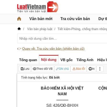
Văn bản mới
Tra cứu văn bản
Dự t
Văn bản pháp luật
Tiết kiệm-Phòng, chống tham nhũng
👉
Quay về: Tra cứu văn bản (phiên bản cũ)
Nội dung
Tổng quan
VB gốc
Tiếng Anh
Hiệu 
Lưu
Theo dõi VB
Ghi chú
Báo lỗi
In
Tình trạng hiệu lực:
Đã biết
BẢO HIỂM XÃ HỘI VIỆT
CỘN
NAM
----------
Số: 426/QĐ-BHXH