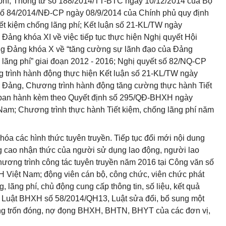
 phí; Thông tư số 188/2014/TT-BTC ngày 10/12/2014 của Bộ
 số 84/2014/NĐ-CP ngày 08/9/2014 của Chính phủ quy định
iết kiệm chống lãng phí; Kết luận số 21-KL/TW ngày
ảng khóa XI về việc tiếp tục thực hiện Nghị quyết Hội
ng Đảng khóa X về “tăng cường sự lãnh đạo của Đảng
 lãng phí” giai đoạn 2012 - 2016; Nghị quyết số 82/NQ-CP
 trình hành động thực hiện Kết luận số 21-KL/TW ngày
Đảng, Chương trình hành động tăng cường thực hành Tiết
 ban hành kèm theo Quyết định số 295/QĐ-BHXH ngày
am; Chương trình thực hành Tiết kiệm, chống lãng phí năm
hóa các hình thức tuyên truyền. Tiếp tục đổi mới nội dung
âng cao nhận thức của người sử dụng lao động, người lao
ương trình công tác tuyên truyền năm 2016 tại Công văn số
Việt Nam; động viên cán bộ, công chức, viên chức phát
, lãng phí, chủ động cung cấp thông tin, số liệu, kết quả
Luật BHXH số 58/2014/QH13, Luật sửa đổi, bổ sung một
rạng trốn đóng, nợ đọng BHXH, BHTN, BHYT của các đơn vị,