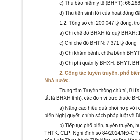
c) Thu bảo hiểm y tế (BHYT): 66.288
d) Thu tiền sinh lời của hoạt động đầ
1.2. Tổng số chi 200.047 tỷ đồng, tr
a) Chi chế độ BHXH từ quỹ BHXH: 1
c) Chi chế độ BHTN: 7.371 tỷ đồng
d) Chi khám bệnh, chữa bệnh BHYT:
d) Chi phí quản lý BHXH, BHYT, BH
2. Công tác tuyên truyền, phổ bi
Nhà nước.
Trung tâm Truyền thông chủ trì, BHX
tắt là BHXH tỉnh), các đơn vị trực thuộc 
a) Nâng cao hiệu quả phối hợp với cá
biến Nghị quyết, chính sách pháp luật về
b) Tiếp tục phổ biến, tuyên truyền
THTK, CLP; Nghị định số 84/2014/NĐ-CP ng