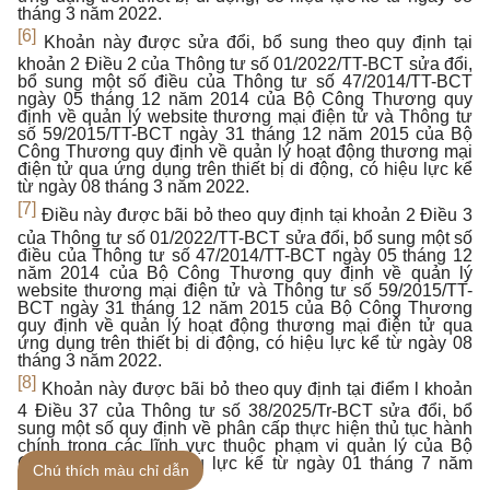
tháng 3 năm 2022.
[6]
Khoản này được sửa đổi, bổ sung theo quy định tại
khoản 2 Điều 2 của Thông tư số 01/2022/TT-BCT sửa đổi,
bổ sung một số điều của Thông tư số 47/2014/TT-BCT
ngày 05 tháng 12 năm 2014 của Bộ Công Thương quy
định về quản lý website thương mại điện tử và Thông tư
số 59/2015/TT-BCT ngày 31 tháng 12 năm 2015 của Bộ
Công Thương quy định về quản lý hoạt động thương mại
điện tử qua ứng dụng trên thiết bị di động, có hiệu lực kể
từ ngày 08 tháng 3 năm 2022.
[7]
Điều này được bãi bỏ theo quy định tại khoản 2 Điều 3
của Thông tư số 01/2022/TT-BCT sửa đổi, bổ sung một số
điều của Thông tư số 47/2014/TT-BCT ngày 05 tháng 12
năm 2014 của Bộ Công Thương quy định về quản lý
website thương mại điện tử và Thông tư số 59/2015/TT-
BCT ngày 31 tháng 12 năm 2015 của Bộ Công Thương
quy định về quản lý hoạt động thương mại điện tử qua
ứng dụng trên thiết bị di động, có hiệu lực kể từ ngày 08
tháng 3 năm 2022.
[8]
Khoản này được bãi bỏ theo quy định tại điểm l khoản
4 Điều 37 của Thông tư số 38/2025/Tr-BCT sửa đổi, bổ
sung một số quy định về phân cấp thực hiện thủ tục hành
chính trong các lĩnh vực thuộc phạm vi quản lý của Bộ
Công Thương, có hiệu lực kể từ ngày 01 tháng 7 năm
Chú thích màu chỉ dẫn
2025.