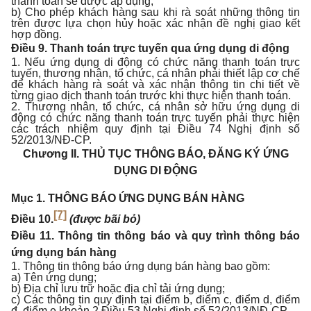
thanh toán sẽ được áp dụng;
b) Cho phép khách hàng sau khi rà soát những thông tin
trên được lựa chọn hủy hoặc xác nhận đề nghị giao kết
hợp đồng.
Điều 9. Thanh toán trực tuyến qua ứng dụng di động
1. Nếu ứng dụng di động có chức năng thanh toán trực
tuyến, thương nhân, tổ chức, cá nhân phải thiết lập cơ chế
để khách hàng rà soát và xác nhận thông tin chi tiết về
từng giao dịch thanh toán trước khi thực hiện thanh toán.
2. Thương nhân, tổ chức, cá nhân sở hữu ứng dụng di
động có chức năng thanh toán trực tuyến phải thực hiện
các trách nhiệm quy định tại Điều 74 Nghị định số
52/2013/NĐ-CP.
Chương II.
THỦ TỤC THÔNG BÁO, ĐĂNG KÝ ỨNG
DỤNG DI ĐỘNG
Mục 1. THÔNG BÁO ỨNG DỤNG BÁN HÀNG
[7]
Điều 10.
(được bãi bỏ)
Điều 11. Thông tin thông báo và quy trình thông báo
ứng dụng bán hàng
1. Thông tin thông báo ứng dụng bán hàng bao gồm:
a) Tên ứng dụng;
b) Địa chỉ lưu trữ hoặc địa chỉ tải ứng dụng;
c) Các thông tin quy định tại điểm b, điểm c, điểm d, điểm
đ, điểm e khoản 2 Điều 53 Nghị định số 52/2013/NĐ-CP.