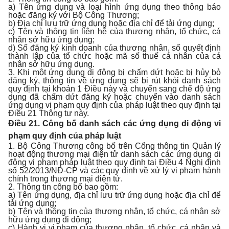
a) Tên ứng dụng và loại hình ứng dụng theo thông báo
hoặc đăng ký với Bộ Công Thương;
b) Địa chỉ lưu trữ ứng dụng hoặc địa chỉ để tải ứng dụng;
c) Tên và thông tin liên hệ của thương nhân, tổ chức, cá
nhân sở hữu ứng dụng;
d) Số đăng ký kinh doanh của thương nhân, số quyết định
thành lập của tổ chức hoặc mã số thuế cá nhân của cá
nhân sở hữu ứng dụng.
3. Khi một ứng dụng di động bị chấm dứt hoặc bị hủy bỏ
đăng ký, thông tin về ứng dụng sẽ bị rút khỏi danh sách
quy định tại khoản 1 Điều này và chuyển sang chế độ ứng
dụng đã chấm dứt đăng ký hoặc chuyển vào danh sách
ứng dụng vi phạm quy định của pháp luật theo quy định tại
Điều 21 Thông tư này.
Điều 21. Công bố danh sách các ứng dụng di động vi
phạm quy định của pháp luật
1. Bộ Công Thương công bố trên Cổng thông tin Quản lý
hoạt động thương mại điện tử danh sách các ứng dụng di
động vi phạm pháp luật theo quy định tại Điều 4 Nghị định
số 52/2013/NĐ-CP và các quy định về xử lý vi phạm hành
chính trong thương mại điện tử.
2. Thông tin công bố bao gồm:
a) Tên ứng dụng, địa chỉ lưu trữ ứng dụng hoặc địa chỉ để
tải ứng dụng;
b) Tên và thông tin của thương nhân, tổ chức, cá nhân sở
hữu ứng dụng di động;
c) Hành vi vi phạm của thương nhân, tổ chức, cá nhân và