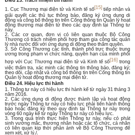
Điều 23. Trách nhiệm thi hành
[15]
1. Cục Thương mại điện tử và Kinh tế số
tiếp nhận và
giải quyết các thủ tục thông báo, đăng ký ứng dụng di
động và công bố thông tin trên Cổng thông tin Quản lý hoạt
động thương mại điện tử theo các quy định tại Thông tư
này.
2. Các cơ quan, đơn vị có liên quan thuộc Bộ Công
Thương có trách nhiệm phối hợp tham gia công tác quản
lý nhà nước đối với ứng dụng di động theo thẩm quyền.
3. Sở Công Thương các tỉnh, thành phố trực thuộc trung
ương trong phạm vi chức năng, quyền hạn của mình phối
[16]
hợp với Cục Thương mại điện tử và Kinh tế số
trong
việc thẩm tra, xác minh các thông tin thông báo, đăng ký;
theo dõi, cập nhật và công bố thông tin trên Cổng thông tin
Quản lý hoạt động thương mại điện tử.
Điều 24. Hiệu lực thi hành
1. Thông tư này có hiệu lực thi hành kể từ ngày 31 tháng 3
năm 2016.
2. Các ứng dụng di động được thành lập và hoạt động
trước ngày Thông tư này có hiệu lực phải tiến hành thông
báo hoặc đăng ký theo quy định tại Thông tư này trong
vòng 60 ngày kể từ ngày Thông tư này có hiệu lực.
3. Trong quá trình thực hiện Thông tư này, nếu có phát
sinh vướng mắc, thương nhân hoặc các tổ chức, cá nhân
có liên quan kịp thời phản ánh về Bộ Công Thương để
xem xét, xử lý./.