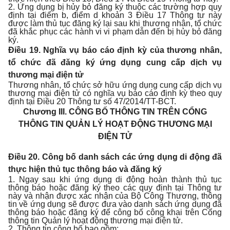
2. Ứng dụng bị hủy bỏ đăng ký thuộc các trường hợp quy
định tại điểm b, điểm d khoản 3 Điều 17 Thông tư này
được làm thủ tục đăng ký lại sau khi thương nhân, tổ chức
đã khắc phục các hành vi vi phạm dẫn đến bị hủy bỏ đăng
ký.
Điều 19. Nghĩa vụ báo cáo định kỳ của thương nhân,
tổ chức đã đăng ký ứng dụng cung cấp dịch vụ
thương mại điện tử
Thương nhân, tổ chức sở hữu ứng dụng cung cấp dịch vụ
thương mại điện tử có nghĩa vụ báo cáo định kỳ theo quy
định tại Điều 20 Thông tư số 47/2014/TT-BCT.
Chương III.
CÔNG BỐ THÔNG TIN TRÊN CỔNG
THÔNG TIN QUẢN LÝ HOẠT ĐỘNG THƯƠNG MẠI
ĐIỆN TỬ
Điều 20. Công bố danh sách các ứng dụng di động đã
thực hiện thủ tục thông báo và đăng ký
1. Ngay sau khi ứng dụng di động hoàn thành thủ tục
thông báo hoặc đăng ký theo các quy định tại Thông tư
này và nhận được xác nhận của Bộ Công Thương, thông
tin về ứng dụng sẽ được đưa vào danh sách ứng dụng đã
thông báo hoặc đăng ký để công bố công khai trên Cổng
thông tin Quản lý hoạt động thương mại điện tử.
2. Thông tin công bố bao gồm: