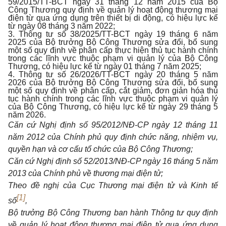
59/2015/TT-BCT ngày 31 tháng 12 năm 2015 của Bộ
Công Thương quy định về quản lý hoạt động thương mại
điện từ qua ứng dụng trên thiết bị di động, có hiệu lực kể
từ ngày 08 tháng 3 năm 2022;
3. Thông tư số 38/2025/TT-BCT ngày 19 tháng 6 năm
2025 của Bộ trưởng Bộ Công Thương sửa đổi, bổ sung
một số quy định về phân cấp thực hiện thủ tục hành chính
trong các lĩnh vực thuộc phạm vi quản lý của Bộ Công
Thương, có hiệu lực kể từ ngày 01 tháng 7 năm 2025;
4. Thông tư số 26/2026/TT-BCT ngày 20 tháng 5 năm
2026 của Bộ trưởng Bộ Công Thương sửa đổi, bổ sung
một số quy định về phân cấp, cắt giảm, đơn giản hóa thủ
tục hành chính trong các lĩnh vực thuộc phạm vi quản lý
của Bộ Công Thương, có hiệu lực kể từ ngày 29 tháng 5
năm 2026.
Căn cứ Nghị định số 95/2012/NĐ-CP ngày 12 tháng 11
năm 2012 của Chính phủ quy định chức năng, nhiệm vụ,
quyền hạn và cơ cấu tổ chức của Bộ Công Thương;
Căn cứ Nghị định số 52/2013/NĐ-CP ngày 16 tháng 5 năm
2013 của Chính phủ về thương mại điện tử;
Theo đề nghị của Cục Thương mại điện tử và Kinh tế
[1]
số
,
Bộ trưởng Bộ Công Thương ban hành Thông tư quy định
về quản lý hoạt động thương mại điện tử qua ứng dụng