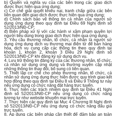
b) Quyền và nghĩa vụ của các bên trong các giao dịch
được thực hiện qua ứng dụng;
c) Cơ chế giải quyết khiếu nại, tranh chấp giữa các bên
liên quan đến giao dịch được thực hiện qua ứng dụng;
d) Chính sách bảo vệ thông tin cá nhân của người sử
dụng ứng dụng theo quy định tại Điều 69 Nghị định số
52/2013/NĐ-CP;
đ) Biện pháp xử lý với các hành vi xâm phạm quyền lợi
người tiêu dùng trong giao dịch thực hiện qua ứng dụng.
3. Yêu cầu thương nhân, tổ chức, cá nhân là người sử
dụng ứng dụng dịch vụ thương mại điện tử để bán hàng
hóa, dịch vụ cung cấp các thông tin theo quy định tại
khoản 1, khoản 2, khoản 3 Điều 29 Nghị định số
52/2013/NĐ-CP khi đăng ký sử dụng dịch vụ.
4. Lưu trữ thông tin đăng ký của các thương nhân, tổ chức,
cá nhân sử dụng ứng dụng và thường xuyên cập nhật
những thông tin thay đổi, bổ sung có liên quan.
5. Thiết lập cơ chế cho phép thương nhân, tổ chức, cá
nhân sử dụng ứng dụng thực hiện được quy trình giao kết
hợp đồng theo quy định tại Điều 8 và Điều 9 Thông tư này
nếu ứng dụng có chức năng đặt hàng trực tuyến.
6. Thực hiện các trách nhiệm quy định tại Điều 41 Nghị
định số 52/2013/NĐ-CP nếu ứng dụng có chức năng
tương tự như website khuyến mại trực tuyến.
7. Thực hiện các quy định tại Mục 4 Chương III Nghị định
số 52/2013/NĐ-CP nếu ứng dụng có chức năng đấu giá
trực tuyến.
8. Áp dụng các biện pháp cần thiết để đảm bảo an toàn