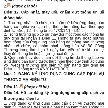
[8]
2.
(được bãi bỏ)
Điều 12. Cập nhật, thay đổi, chấm dứt thông tin đã
thông báo
1. Thương nhân, tổ chức, cá nhân sở hữu ứng dụng bán
hàng có nghĩa vụ cập nhật thông tin thông báo theo quy
định tại Điều 12 Thông tư số 47/2014/TT-BCT.
2. Trong trường hợp có sự thay đổi một trong các thông tin
quy định tại khoản 1 Điều 11 Thông tư này hoặc ngừng
hoạt động của ứng dụng bán hàng đã thông báo, thương
nhân, tổ chức, cá nhân phải thông báo về Bộ Công
Thương trong thời hạn 7 ngày làm việc kể từ khi có sự
thay đổi thông tin hoặc ngừng hoạt động.
3. Quy trình thay đổi, chấm dứt thông tin đã thông báo về
ứng dụng bán hàng được thực hiện theo quy trình áp dụng
với website thương mại điện tử bán hàng quy định tại
Điều 11 Thông tư số 47/2014/TT-BCT.
Mục 2. ĐĂNG KÝ ỨNG DỤNG CUNG CẤP DỊCH VỤ
THƯƠNG MẠI ĐIỆN TỬ
[9]
Điều 13.
(được bãi bỏ)
Điều 14. Hồ sơ đăng ký ứng dụng cung cấp dịch vụ
thương mại điện tử
1. Đơn đăng ký ứng dụng cung cấp dịch vụ thương mại
điện tử (theo Mã tại Phụ lục ban hành kèm theo Thông tư