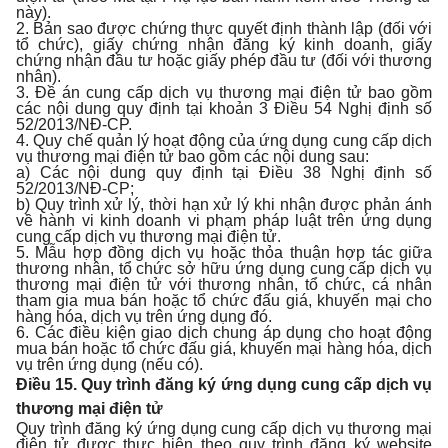
này).
2. Bản sao được chứng thực quyết định thành lập (đối với
tổ chức), giấy chứng nhận đăng ký kinh doanh, giấy
chứng nhận đầu tư hoặc giấy phép đầu tư (đối với thương
nhân).
3. Đề án cung cấp dịch vụ thương mại điện tử bao gồm
các nội dung quy định tại khoản 3 Điều 54 Nghị định số
52/2013/NĐ-CP.
4. Quy chế quản lý hoạt động của ứng dụng cung cấp dịch
vụ thương mại điện tử bao gồm các nội dung sau:
a) Các nội dung quy định tại Điều 38 Nghị định số
52/2013/NĐ-CP;
b) Quy trình xử lý, thời hạn xử lý khi nhận được phản ánh
về hành vi kinh doanh vi phạm pháp luật trên ứng dụng
cung cấp dịch vụ thương mại điện tử.
5. Mẫu hợp đồng dịch vụ hoặc thỏa thuận hợp tác giữa
thương nhân, tổ chức sở hữu ứng dụng cung cấp dịch vụ
thương mại điện tử với thương nhân, tổ chức, cá nhân
tham gia mua bán hoặc tổ chức đấu giá, khuyến mại cho
hàng hóa, dịch vụ trên ứng dụng đó.
6. Các điều kiện giao dịch chung áp dụng cho hoạt động
mua bán hoặc tổ chức đấu giá, khuyến mại hàng hóa, dịch
vụ trên ứng dụng (nếu có).
Điều 15. Quy trình đăng ký ứng dụng cung cấp dịch vụ
thương mại điện tử
Quy trình đăng ký ứng dụng cung cấp dịch vụ thương mại
điện tử được thực hiện theo quy trình đăng ký website