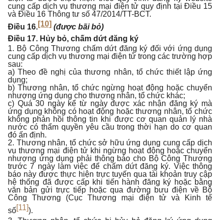
cung cấp dịch vụ thương mại điện tử quy định tại Điều 15
và Điều 16 Thông tư số 47/2014/TT-BCT.
[10]
Điều 16.
(được bãi bỏ)
Điều 17. Hủy bỏ, chấm dứt đăng ký
1. Bộ Công Thương chấm dứt đăng ký đối với ứng dụng
cung cấp dịch vụ thương mại điện tử trong các trường hợp
sau:
a) Theo đề nghị của thương nhân, tổ chức thiết lập ứng
dụng;
b) Thương nhân, tổ chức ngừng hoạt động hoặc chuyển
nhượng ứng dụng cho thương nhân, tổ chức khác;
c) Quá 30 ngày kể từ ngày được xác nhận đăng ký mà
ứng dụng không có hoạt động hoặc thương nhân, tổ chức
không phản hồi thông tin khi được cơ quan quản lý nhà
nước có thẩm quyền yêu cầu trong thời hạn do cơ quan
đó ấn định.
2. Thương nhân, tổ chức sở hữu ứng dụng cung cấp dịch
vụ thương mại điện tử khi ngừng hoạt động hoặc chuyển
nhượng ứng dụng phải thông báo cho Bộ Công Thương
trước 7 ngày làm việc để chấm dứt đăng ký. Việc thông
báo này được thực hiện trực tuyến qua tài khoản truy cập
hệ thống đã được cấp khi tiến hành đăng ký hoặc bằng
văn bản gửi trực tiếp hoặc qua đường bưu điện về Bộ
Công Thương (Cục Thương mại điện tử và Kinh tế
[11]
số
).