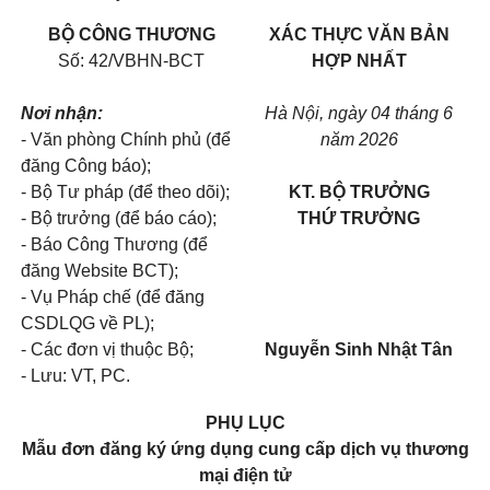
BỘ CÔNG THƯƠNG
XÁC THỰC VĂN BẢN
Số: 42/VBHN-BCT
HỢP NHẤT
Nơi nhận:
Hà Nội, ngày 04 tháng 6
- Văn phòng Chính phủ (để
năm 2026
đăng Công báo);
- Bộ Tư pháp (để theo dõi);
KT. BỘ TRƯỞNG
- Bộ trưởng (để báo cáo);
THỨ TRƯỞNG
- Báo Công Thương (để
đăng Website BCT);
- Vụ Pháp chế (để đăng
CSDLQG về PL);
- Các đơn vị thuộc Bộ;
Nguyễn Sinh Nhật Tân
- Lưu: VT, PC.
PHỤ LỤC
Mẫu đơn đăng ký ứng dụng cung cấp dịch vụ thương
mại điện tử