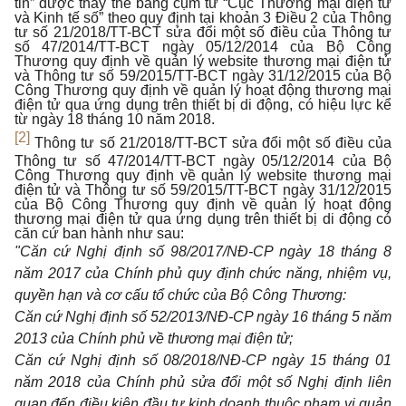
tin” được thay thế bằng cụm từ “Cục Thương mại điện tử
và Kinh tế số” theo quy định tại khoản 3 Điều 2 của Thông
tư số 21/2018/TT-BCT sửa đổi một số điều của Thông tư
số 47/2014/TT-BCT ngày 05/12/2014 của Bộ Công
Thương quy định về quản lý website thương mại điện tử
và Thông tư số 59/2015/TT-BCT ngày 31/12/2015 của Bộ
Công Thương quy định về quản lý hoạt động thương mại
điện tử qua ứng dụng trên thiết bị di động, có hiệu lực kể
từ ngày 18 tháng 10 năm 2018.
[2]
Thông tư số 21/2018/TT-BCT sửa đổi một số điều của
Thông tư số 47/2014/TT-BCT ngày 05/12/2014 của Bộ
Công Thương quy định về quản lý website thương mại
điện tử và Thông tư số 59/2015/TT-BCT ngày 31/12/2015
của Bộ Công Thương quy định về quản lý hoạt động
thương mại điện tử qua ứng dụng trên thiết bị di động có
căn cứ ban hành như sau:
"Căn cứ Nghị định số 98/2017/NĐ-CP ngày 18 tháng 8
năm 2017 của Chính phủ quy định chức năng, nhiệm vụ,
quyền hạn và cơ cấu tổ chức của Bộ Công Thương:
Căn cứ Nghị định số 52/2013/NĐ-CP ngày 16 tháng 5 năm
2013 của Chính phủ về thương mại điện tử;
Căn cứ Nghị định số 08/2018/NĐ-CP ngày 15 tháng 01
năm 2018 của Chính phủ sửa đổi một số Nghị định liên
quan đến điều kiện đầu tư kinh doanh thuộc phạm vi quản