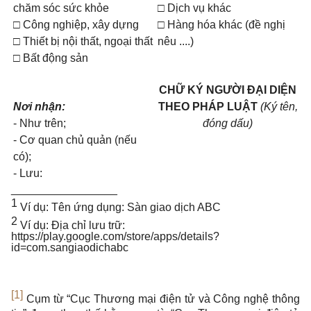
chăm sóc sức khỏe
□ Dịch vụ khác
□ Công nghiệp, xây dựng
□ Hàng hóa khác (đề nghị
□ Thiết bị nội thất, ngoại thất
nêu ....)
□ Bất động sản
CHỮ KÝ NGƯỜI ĐẠI DIỆN
Nơi nhận:
THEO PHÁP LUẬT
(Ký tên,
- Như trên;
đóng dấu)
- Cơ quan chủ quản (nếu
có);
- Lưu:
_________________
1
Ví dụ: Tên ứng dụng: Sàn giao dịch ABC
2
Ví dụ: Địa chỉ lưu trữ:
https://play.google.com/store/apps/details?
id=com.sangiaodichabc
[1]
Cụm từ “Cục Thương mại điện tử và Công nghệ thông