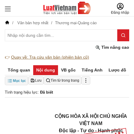
Đăng nhập
Văn bản hợp nhất
Thương mại-Quảng cáo
Tìm nâng cao
👉
Quay về: Tra cứu văn bản (phiên bản cũ)
Tổng quan
Nội dung
VB gốc
Tiếng Anh
Lược đồ
Lưu
Tìm từ trong trang
Mục lục
Tình trạng hiệu lực:
Đã biết
CỘNG HÒA XÃ HỘI CHỦ NGHĨA
VIỆT NAM
Độc lập - Tự do - Hạnh phúc