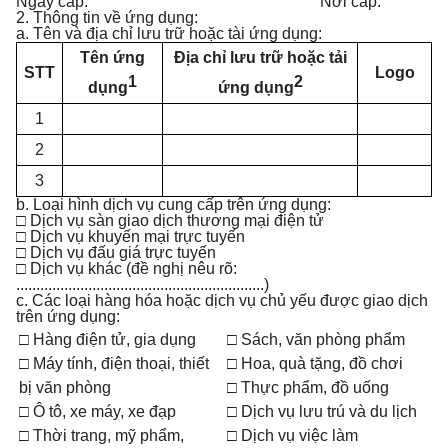
Ngày cấp: Nơi cấp:
2. Thông tin về ứng dụng:
a. Tên và địa chỉ lưu trữ hoặc tài ứng dụng:
Tên ứng
Địa chỉ lưu trữ hoặc tải
STT
Logo
1
2
dụng
ứng dụng
1
2
3
b. Loại hình dịch vụ cung cấp trên ứng dụng:
□ Dịch vụ sàn giao dịch thương mại điện tử
□ Dịch vụ khuyến mại trực tuyến
□ Dịch vụ đấu giá trực tuyến
□ Dịch vụ khác (đề nghị nêu rõ:
..............................................................)
c. Các loại hàng hóa hoặc dịch vụ chủ yếu được giao dịch
trên ứng dụng:
□ Hàng điện tử, gia dụng
□ Sách, văn phòng phẩm
□ Máy tính, điện thoại, thiết
□ Hoa, quà tặng, đồ chơi
bị văn phòng
□ Thực phẩm, đồ uống
□ Ô tô, xe máy, xe đạp
□ Dịch vụ lưu trú và du lịch
□ Thời trang, mỹ phẩm,
□ Dịch vụ việc làm