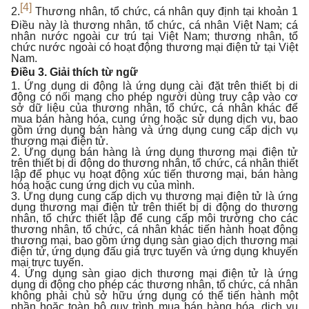
[4]
2.
Thương nhân, tổ chức, cá nhân quy định tại khoản 1
Điều này là thương nhân, tổ chức, cá nhân Việt Nam; cá
nhân nước ngoài cư trú tại Việt Nam; thương nhân, tổ
chức nước ngoài có hoạt động thương mại điện tử tại Việt
Nam.
Điều 3. Giải thích từ ngữ
1. Ứng dụng di động là ứng dụng cài đặt trên thiết bị di
động có nối mạng cho phép người dùng truy cập vào cơ
sở dữ liệu của thương nhân, tổ chức, cá nhân khác để
mua bán hàng hóa, cung ứng hoặc sử dụng dịch vụ, bao
gồm ứng dụng bán hàng và ứng dụng cung cấp dịch vụ
thương mại điện tử.
2. Ứng dụng bán hàng là ứng dụng thương mại điện tử
trên thiết bị di động do thương nhân, tổ chức, cá nhân thiết
lập để phục vụ hoạt động xúc tiến thương mại, bán hàng
hóa hoặc cung ứng dịch vụ của mình.
3. Ứng dụng cung cấp dịch vụ thương mại điện tử là ứng
dụng thương mại điện tử trên thiết bị di động do thương
nhân, tổ chức thiết lập để cung cấp môi trường cho các
thương nhân, tổ chức, cá nhân khác tiến hành hoạt động
thương mại, bao gồm ứng dụng sàn giao dịch thương mại
điện tử, ứng dụng đấu giá trực tuyến và ứng dụng khuyến
mại trực tuyến.
4. Ứng dụng sàn giao dịch thương mại điện tử là ứng
dụng di động cho phép các thương nhân, tổ chức, cá nhân
không phải chủ sở hữu ứng dụng có thể tiến hành một
phần hoặc toàn bộ quy trình mua bán hàng hóa, dịch vụ