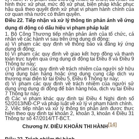
hình thức xử phạt, mức độ xử phạt, biện pháp khắc phục
hậu quả theo quyết định xử phạt vi phạm hành chính của
cơ quan nhà nước có thẩm quyền.
Điều 22. Tiếp nhận và xử lý thông tin phản ánh về ứng
dụng di động có dấu hiệu vi phạm pháp luật
1. Bộ Công Thương tiếp nhận phản ánh của tổ chức, cá
nhân về các hành vi sau trên ứng dụng di động:
a) Vi phạm các quy định về thông báo và đăng ký ứng
dụng di động;
b) Vi phạm các quy định về giao kết hợp đồng và thanh
toán trực tuyến qua ứng dụng di động tại Điều 8 và Điều 9
Thông tư này;
c) Vi phạm các quy định về trách nhiệm của người sở hữu
ứng dụng bán hàng hoặc ứng dụng cung cấp dịch vụ
thương mại điện tử tại Điều 5, Điều 6 Thông tư này;
d) Vi phạm các quy định về trách nhiệm của người sử
dụng ứng dụng di động để bán hàng hóa, dịch vụ tại Điều
7 Thông tư này;
đ) Các vi phạm khác quy định tại Điều 4 Nghị định số
52/2013/NĐ-CP và pháp luật về xử lý vi phạm hành chính.
2. Việc tiếp nhận và xử lý thông tin phản ánh được thực
hiện theo quy định tại khoản 2, khoản 3, khoản 4 Điều 31
Thông tư số 47/2014/TT-BCT.
[14]
Chương IV.
ĐIỀU KHOẢN THI HÀNH