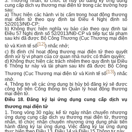
3. Thương nhân, tổ chức bị hủy bỏ đăng ký ứng dụng
cung cấp dịch vụ thương mại điện tử trong các trường hợp
sau:
a) Thực hiện các hành vi bị cấm trong hoạt động thương
mại điện tử theo quy định tại Điều 4 Nghị định số
52/2013/NĐ-CP;
b) Không thực hiện nghĩa vụ báo cáo theo quy định tại
Điều 57 Nghị định số 52/2013/NĐ-CP và tiếp tục tái phạm
sau khi đã được Bộ Công Thương (Cục Thương mại điện
[12]
tử và Kinh tế số
) nhắc nhở;
c) Bị đình chỉ hoạt động thương mại điện tử theo quyết
định xử lý vi phạm của cơ quan nhà nước có thẩm quyền;
d) Không thực hiện các trách nhiệm theo quy định tại Điều
6 Thông tư này và tái phạm sau khi đã được Bộ Công
[13]
Thương (Cục Thương mại điện tử và Kinh tế số
) nhắc
nhở.
4. Thông tin về các ứng dụng bị hủy bỏ đăng ký sẽ được
công bố trên Cổng thông tin Quản lý hoạt động thương
mại điện tử.
Điều 18. Đăng ký lại ứng dụng cung cấp dịch vụ
thương mại điện tử
1. Trong vòng 30 ngày, kể từ ngày nhận chuyển nhượng
ứng dụng cung cấp dịch vụ thương mại điện tử, thương
nhân, tổ chức nhận chuyển nhượng ứng dụng phải tiến
hành đăng ký lại ứng dụng. Việc đăng ký lại ứng dụng
thực hiện theo Điều 13, Điều 14 và Điều 15 Thông tư này.