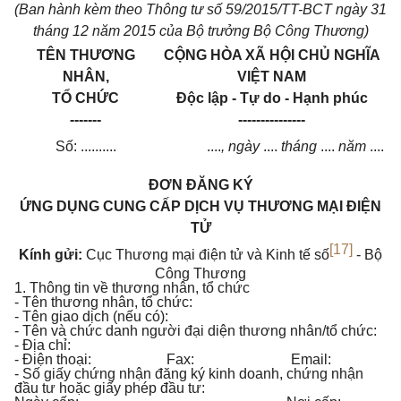
(Ban hành kèm theo Thông tư số 59/2015/TT-BCT ngày 31
tháng 12 năm 2015 của Bộ trưởng Bộ Công Thương)
TÊN THƯƠNG
CỘNG HÒA XÃ HỘI CHỦ NGHĨA
NHÂN,
VIỆT NAM
TỔ CHỨC
Độc lập - Tự do - Hạnh phúc
-------
---------------
Số: ..........
....
, ngày
....
tháng
....
năm
....
ĐƠN ĐĂNG KÝ
ỨNG DỤNG CUNG CẤP DỊCH VỤ THƯƠNG MẠI ĐIỆN
TỬ
[17]
Kính gửi:
Cục Thương mại điện tử và Kinh tế số
- Bộ
Công Thương
1. Thông tin về thương nhân, tổ chức
- Tên thương nhân, tổ chức:
- Tên giao dịch (nếu có):
- Tên và chức danh người đại diện thương nhân/tổ chức:
- Địa chỉ:
- Điện thoại: Fax: Email:
- Số giấy chứng nhận đăng ký kinh doanh, chứng nhận
đầu tư hoặc giấy phép đầu tư: