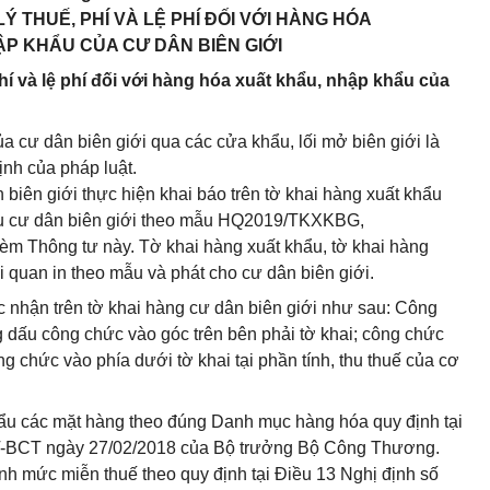
Ý THUẾ, PHÍ VÀ LỆ PHÍ ĐỐI VỚI HÀNG HÓA
P KHẨU CỦA CƯ DÂN BIÊN GIỚI
phí và lệ phí đối với hàng hóa xuất khẩu, nhập khẩu của
a cư dân biên giới qua các cửa khẩu, lối mở biên giới là
ịnh của pháp luật.
biên giới thực hiện khai báo trên tờ khai hàng xuất khẩu
hẩu cư dân biên giới theo mẫu HQ2019/TKXKBG,
m Thông tư này. Tờ khai hàng xuất khẩu, tờ khai hàng
 quan in theo mẫu và phát cho cư dân biên giới.
c nhận trên tờ khai hàng cư dân biên giới như sau: Công
g dấu công chức vào góc trên bên phải tờ khai; công chức
ng chức vào phía dưới tờ khai tại phần tính, thu thuế của cơ
hẩu các mặt hàng theo đúng Danh mục hàng hóa quy định tại
TT-BCT ngày 27/02/2018 của Bộ trưởng Bộ Công Thương.
nh mức miễn thuế theo quy định tại Điều 13 Nghị định số