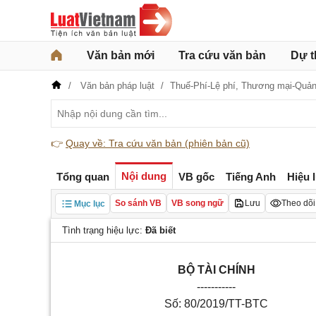
Văn bản mới
Tra cứu văn bản
Dự t
Văn bản pháp luật
Thuế-Phí-Lệ phí,
Thương mại-Quản
👉
Quay về: Tra cứu văn bản (phiên bản cũ)
Nội dung
Tổng quan
VB gốc
Tiếng Anh
Hiệu 
So sánh VB
VB song ngữ
Lưu
Theo dõi
Mục lục
Tình trạng hiệu lực:
Đã biết
B
Ộ
TÀI CHÍNH
-----------
Số: 80/2019/TT-BTC