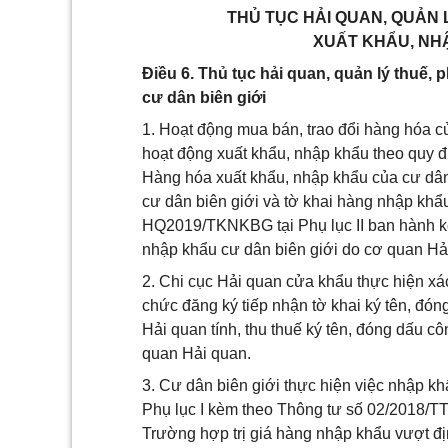
THỦ TỤC HẢI QUAN, QUẢN L
XUẤT KHẨU, NHẬ
Điều 6. Thủ tục hải quan, quản lý thuế, 
cư dân biên giới
1. Hoạt động mua bán, trao đổi hàng hóa củ
hoạt động xuất khẩu, nhập khẩu theo quy đ
Hàng hóa xuất khẩu, nhập khẩu của cư dân 
cư dân biên giới và tờ khai hàng nhập k
HQ2019/TKNKBG tại Phụ lục II ban hành kè
nhập khẩu cư dân biên giới do cơ quan Hải
2. Chi cục Hải quan cửa khẩu thực hiện xá
chức đăng ký tiếp nhận tờ khai ký tên, đón
Hải quan tính, thu thuế ký tên, đóng dấu cô
quan Hải quan.
3. Cư dân biên giới thực hiện việc nhập k
Phụ lục I kèm theo Thông tư số 02/2018/
Trường hợp trị giá hàng nhập khẩu vượt đị