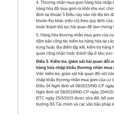
4. Thương nhân mua gom hàng hóa nhập kh
hàng hóa đã mua gom ra khỏi khu vực chợ b
định tại khoản 5 Điều này vào nội địa khi đ
khoản thu khác (nếu có) theo quy định củ
hoàn thành thủ tục hải quan để làm chứng 
5. Hàng hóa thương nhân mua gom của cư dâ
đảm bảo công tác kiểm tra hàng hóa tại các
trung hoặc địa điểm tập kết, kiểm tra hàng
quan công nhận hoặc thành lập ở khu vực b
Điều 5. Kiểm tra, giám sát hải quan đối
hàng hóa nhập khẩu thương nhân mua g
Việc kiểm tra, giám sát hải quan đối với 
nhập khẩu thương nhân mua gom của cư dân 
Điều 34 Nghị định số 08/2015/NĐ-CP ngày 
Nghị định số 59/2018/NĐ-CP ngày 20/4/201
BTC ngày 25/3/2015 được sửa đổi, bổ sun
trưởng Bộ Tài chính và các văn bản pháp lu