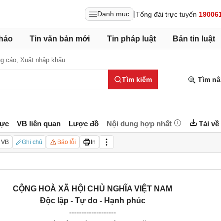
|
Danh mục
Tổng đài trực tuyến
19006
hảo
Tin văn bản mới
Tin pháp luật
Bản tin luật
g cáo,
Xuất nhập khẩu
Tìm kiếm
Tìm nâ
lực
VB liên quan
Lược đồ
Nội dung hợp nhất
Tải về
 VB
Ghi chú
Báo lỗi
In
CỘNG HOÀ XÃ HỘI CHỦ NGHĨA VIỆT NAM
Độc lập - Tự do - Hạnh phúc
----------
---------