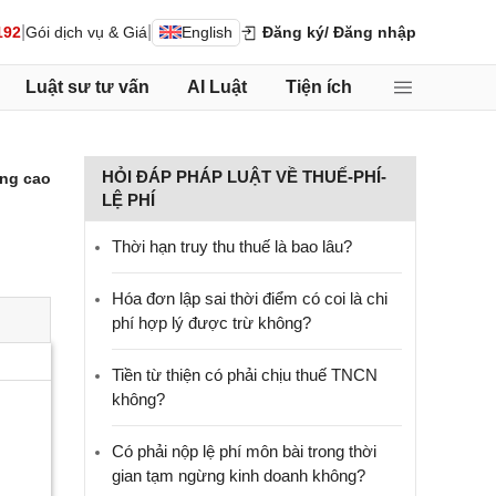
|
|
192
Gói dịch vụ & Giá
English
Đăng ký
/ Đăng nhập
Luật sư tư vấn
AI Luật
Tiện ích
HỎI ĐÁP PHÁP LUẬT VỀ THUẾ-PHÍ-
ng cao
LỆ PHÍ
Thời hạn truy thu thuế là bao lâu?
Hóa đơn lập sai thời điểm có coi là chi
phí hợp lý được trừ không?
Tiền từ thiện có phải chịu thuế TNCN
không?
Có phải nộp lệ phí môn bài trong thời
gian tạm ngừng kinh doanh không?