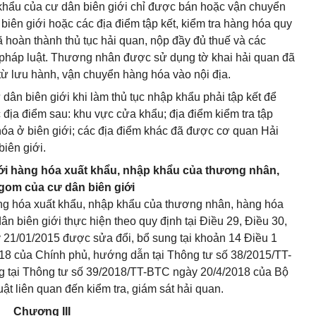
ẩu của cư dân biên giới chỉ được bán hoặc vận chuyển
iên giới hoặc các địa điểm tập kết, kiểm tra hàng hóa quy
ã hoàn thành thủ tục hải quan, nộp đầy đủ thuế và các
a pháp luật. Thương nhân được sử dụng tờ khai hải quan đã
từ lưu hành, vận chuyển hàng hóa vào nội địa.
n biên giới khi làm thủ tục nhập khẩu phải tập kết để
 địa điểm sau: khu vực cửa khẩu; địa điểm kiểm tra tập
 hóa ở biên giới; các địa điểm khác đã được cơ quan Hải
iên giới.
 với hàng hóa xuất khẩu, nhập khẩu của thương nhân,
om của cư dân biên giới
hàng hóa xuất khẩu, nhập khẩu của thương nhân, hàng hóa
biên giới thực hiện theo quy định tại Điều 29, Điều 30,
21/01/2015 được sửa đổi, bổ sung tại khoản 14 Điều 1
8 của Chính phủ, hướng dẫn tại Thông tư số 38/2015/TT-
g tại Thông tư số 39/2018/TT-BTC ngày 20/4/2018 của Bộ
ật liên quan đến kiểm tra, giám sát hải quan.
Chương III