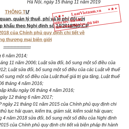
Hà
N
ội
,
ngày 15 tháng 11 năm 2019
THÔNG T
Ư
uan, quản lý thuế, phí và lệ phí đối với
Hiệu lực: Đã biết
Tình trạng hiệu lực: Đã biết
p khẩu theo Nghị định số 14/2018/NĐ-CP
018 của Chính phủ quy định chi tiết về
ng thương mại biên giới
-------------------
g 6 năm 2014;
háng 11 năm 2006; Luật sửa đổi, bổ sung một số điều của
2; Luật sửa đổi, bổ sung một số điều của các Luật về thuế
bổ
sung một số điều của Luật thuế giá trị gia tăng, Luật
thuế
06 tháng 4 năm 2016;
hập khẩu ngày 06 tháng 4 năm 2016;
ngày 12 tháng 6 năm 2017;
ngày 21 tháng 01 năm 2015 của Chính phủ quy định chi
hủ tục hải quan, kiểm tra, giám sát,
kiểm
soát hải quan;
ng 4 năm 2018 sửa
đổi
,
bổ
sung một số điều của Nghị định
15 của Chính phủ quy định chi tiết và biện pháp thi hành