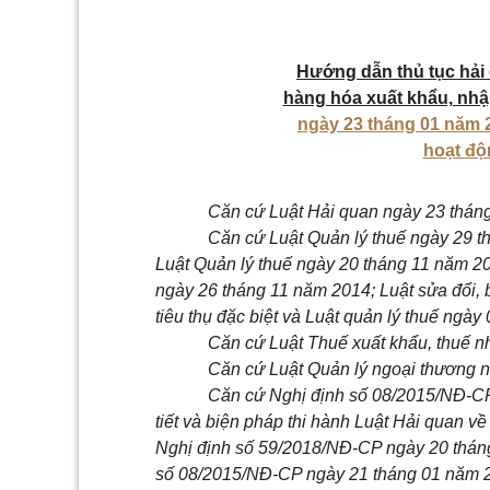
Hướng dẫn thủ tục hải q
hàng hóa xuất khẩu, nhậ
ngày 23 tháng 01 năm 2
hoạt độ
Căn cứ Luật Hải quan ngày 23 thán
Căn cứ Luật Quản lý thuế ngày 29 t
Luật Quản
lý
thuế ngày 20 tháng 11 năm 201
ngày 26 tháng 11 năm 2014; Luật sửa
đổi
,
tiêu thụ đặc biệt và Luật quản
lý
thuế ngày 
Căn cứ Luật Thuế xuất khẩu, thuế n
Căn cứ Luật Quản lý ngoại thương 
Căn cứ Nghị định
số
08/2015/NĐ-CP 
tiết và biện pháp
thi
hành Luật Hải quan về t
Nghị định số 59/2018/NĐ-CP ngày 20 thá
số 08/
2015
/NĐ-CP ngày 21 tháng 01 năm 20