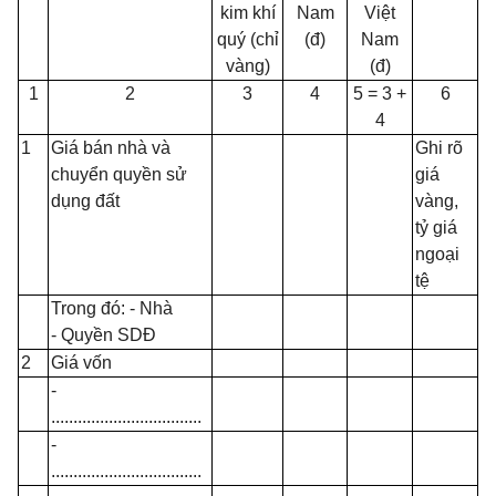
kim khí
Nam
Việt
quý (chỉ
(đ)
Nam
vàng)
(đ)
1
2
3
4
5 = 3 +
6
4
1
Giá bán nhà và
Ghi rõ
chuyển quyền sử
giá
dụng đất
vàng,
tỷ giá
ngoại
tệ
Trong đó: - Nhà
- Quyền SDĐ
2
Giá vốn
-
..................................
-
..................................