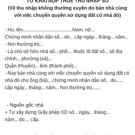
TỜ KHAI NỘP THUẾ THU NHẬP SỐ
(Về thu nhập không thường xuyên do bán nhà cùng
với việc chuyển quyền sử dụng đất có nhà đó)
- Họ, tên.........................................Nam, nữ...
Chứng minh nhân dân số... do... cấp ngày... tháng... năm...
- Nơi thường trú...
- Là chủ sở hữu nhà số... phố.... thuộc lô đất số... sổ địa
chính... phường (xã)...
Quận (Huyện)... tỉnh (thành phố)...
- Nay bán nhà cùng với việc chuyển quyền sử dụng đất có
nhà đó cho ông (bà)... chứng minh nhân dân số... do.......
cấp ngày... tháng... năm... Nơi thường trú.......
- Nguồn gốc nhà
+ Tự xây dựng
Giấy phép XD số... ngày... tháng...
năm... do.... cấp.