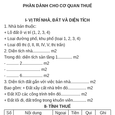
PHẦN DÀNH CHO CƠ QUAN THUẾ
I- VỊ TRÍ NHÀ, ĐẤT VÀ DIỆN TÍCH
1. Nhà bán thuộc:
+ Lô đất ở vị trí (1, 2, 3, 4)
+ Loại đường phố, khu phố (loại 1, 2, 3, 4)
+ Loại đô thị (I, II, III, IV, V, thị trấn)
2. Diện tích nhà................. m2
Trong đó: diện tích sàn tầng 1.............. m2
- ............ 2.................... m2
- ................................. m2
- ............ 6.................... m2
3. Diện tích đất gắn với việc bán nhà.................. m2
Bao gồm: + Đất xây cất nhà trên đó.................. m2
+ Đất XD các công trình trên đó................... m2
+ Đất lối đi, đất trống trong khuôn viên............. m2
II- TÍNH THUẾ
Số
Nội dung
Ngoại
Tiền
Qui
Ghi