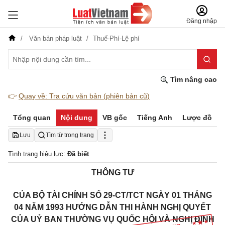
Đăng nhập
Văn bản pháp luật
Thuế-Phí-Lệ phí
Tìm nâng cao
👉
Quay về: Tra cứu văn bản (phiên bản cũ)
Tổng quan
Nội dung
VB gốc
Tiếng Anh
Lược đồ
Lưu
Tìm từ trong trang
Tình trạng hiệu lực:
Đã biết
THÔNG TƯ
CỦA BỘ TÀI CHÍNH SỐ 29-CT/TCT NGÀY 01 THÁNG
04 NĂM 1993 HƯỚNG DẪN THI HÀNH NGHỊ QUYẾT
CỦA UỶ BAN THƯỜNG VỤ QUỐC HỘI VÀ NGHỊ ĐỊNH