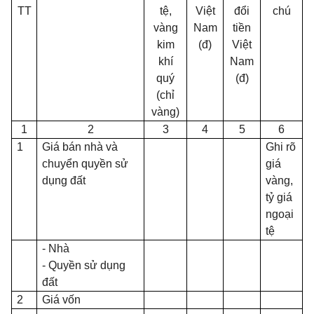
TT
tệ,
Việt
đổi
chú
vàng
Nam
tiền
kim
(đ)
Việt
khí
Nam
quý
(đ)
(chỉ
vàng)
1
2
3
4
5
6
1
Giá bán nhà và
Ghi rõ
chuyển quyền sử
giá
dụng đất
vàng,
tỷ giá
ngoại
tệ
- Nhà
- Quyền sử dụng
đất
2
Giá vốn