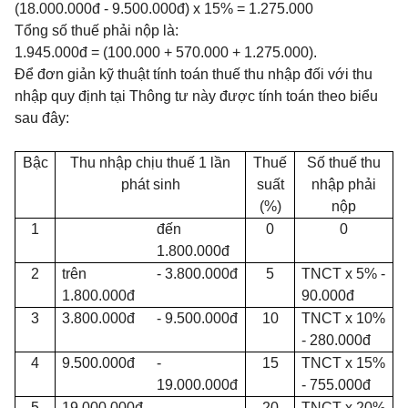
(18.000.000đ - 9.500.000đ) x 15% = 1.275.000
Tổng số thuế phải nộp là:
1.945.000đ = (100.000 + 570.000 + 1.275.000).
Để đơn giản kỹ thuật tính toán thuế thu nhập đối với thu
nhập quy định tại Thông tư này được tính toán theo biểu
sau đây:
Bậc
Thu nhập chịu thuế 1 lần
Thuế
Số thuế thu
phát sinh
suất
nhập phải
(%)
nộp
1
đến
0
0
1.800.000đ
2
trên
-
3.800.000đ
5
TNCT x 5% -
1.800.000đ
90.000đ
3
3.800.000đ
-
9.500.000đ
10
TNCT x 10%
- 280.000đ
4
9.500.000đ
-
15
TNCT x 15%
19.000.000đ
- 755.000đ
5
19.000.000đ
-
20
TNCT x 20%