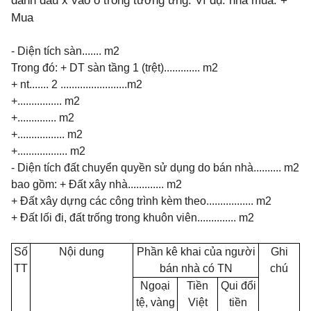
đánh dấu x vào ô trống tương ứng: Ví dụ: nhà mua: +
Mua
- Diện tích sàn....... m2
Trong đó: + DT sàn tầng 1 (trệt)............. m2
+ nt....... 2 ........................m2
+................ m2
+.............. m2
+................. m2
+.................. m2
- Diện tích đất chuyển quyền sử dụng do bán nhà.......... m2
bao gồm: + Đất xây nhà............. m2
+ Đất xây dựng các công trình kèm theo................. m2
+ Đất lối đi, đất trống trong khuôn viên.............. m2
Số
Nội dung
Phần kê khai của
người
Ghi
TT
bán nhà có TN
chú
Ngoại
Tiền
Qui đổi
tệ, vàng
Việt
tiền