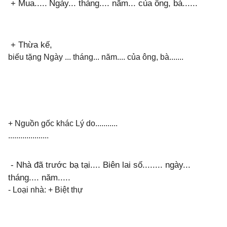
+ Mua.....
Ngày... tháng.... năm... của ông, bà......
+ Thừa kế,
biếu tặng
Ngày ... tháng... năm.... của ông, bà.......
+ Nguồn gốc khác
Lý do...........
....................
- Nhà đã trước bạ tại.... Biên lai số........ ngày...
tháng.... năm.....
- Loại nhà: + Biệt thự