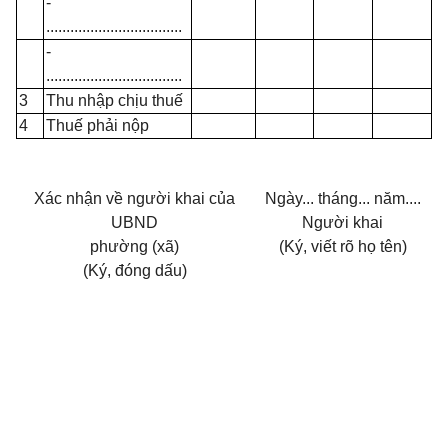
-
..................................
-
..................................
3
Thu nhập chịu thuế
4
Thuế phải nộp
Xác nhận về người khai của
Ngày... tháng... năm....
UBND
Người khai
phường
(xã)
(Ký, viết rõ họ tên)
(Ký, đóng dấu)