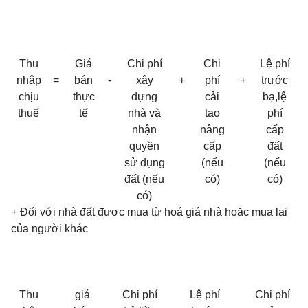
Thu
Giá
Chi phí
Chi
Lệ phí
nhập
=
bán
-
xây
+
phí
+
trước
chịu
thực
dựng
cải
bạ,lệ
thuế
tế
nhà và
tạo
phí
nhận
nâng
cấp
quyền
cấp
đất
sử dụng
(nếu
(nếu
đất (nếu
có)
có)
có)
+ Đối với nhà đất được mua từ hoá giá nhà hoặc mua lại
của người khác
Thu
giá
Chi phí
Lệ phí
Chi phí