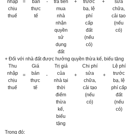
nhập
=
bán
-
trả tiền
+
trước
+
sửa
chịu
thực
mua
bạ, lệ
chữa,
thuế
tế
nhà
phí
cải tạo
nhận
cấp
(nếu
quyền
đất
có)
sử
(nếu
dụng
có)
đất
+ Đối với nhà đất được hưởng quyền thừa kế, biếu tặng
Thu
Giá
Trị giá
Chi phí
Lệ phí
nhập
bán
của
sửa
trước
=
-
+
+
chịu
thực
nhà tại
chữa,
bạ, lệ
thuế
tế
thời
cải tạo
phí cấp
điểm
(nếu
đất
thừa
có)
(nếu
kế,
có)
biếu
tặng
Trong đó: