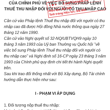
CỦA CHÍNH PHỦ VỀ VIỆC BỔ SUNG PHÁP LỆNH
Hiệu lực: Đã biết
THUẾ THU NHẬP ĐỐI VỚI NGƯỜI CÓ THU NHẬP CAO
Tình trạng hiệu lực: Đã biết
Căn cứ vào Pháp lệnh Thuế thu nhập đối với người có thu
nhập cao đã được Hội đồng Nhà nước thông qua ngày 27
tháng 12 năm 1990.
Căn cứ vào Nghị quyết số 32-NQ/UBTVQH9 ngày 10
tháng 3 năm 1993 của Uỷ ban Thường vụ Quốc hội "về
việc bổ sung Pháp lệnh Thuế thu nhập đối với người có
thu nhập cao" và Nghị định số 16-CP ngày 23 tháng 3 năm
1993 của Chính phủ quy định chi tiết thi hành Nghị quyết
trên.
Sau khi trao đổi thống nhất với Bộ Xây dựng, Bộ Tài chính
hướng dẫn thực hiện như sau:
I - PHẠM VI ÁP DỤNG
1. Đối tượng nộp thuế thu nhập: