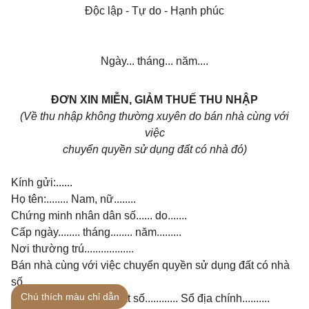
Độc lập - Tự do - Hạnh phúc
Ngày... tháng... năm....
ĐƠN XIN MIỄN, GIẢM THUẾ THU NHẬP
(Về thu nhập không thường xuyên do bán nhà cùng với
việc
chuyển quyền sử dụng đất có nhà đó)
Kính gửi:......
Họ tên:........ Nam, nữ........
Chứng minh nhân dân số...... do.......
Cấp ngày........ tháng........ năm.........
Nơi thường trú..................
Bán nhà cùng với việc chuyển quyền sử dụng đất có nhà
số..............
Chú thích màu chỉ dẫn
Phố............. Thuộc lô đất số............ Sổ địa chính..........