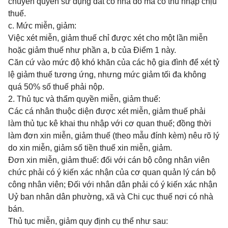
chuyển quyền sử dụng đất có nhà đó mà có thu nhập chịu
thuế.
c. Mức miễn, giảm:
Việc xét miễn, giảm thuế chỉ được xét cho một lần miễn
hoặc giảm thuế như phần a, b của Điểm 1 này.
Căn cứ vào mức độ khó khăn của các hộ gia đình để xét tỷ
lệ giảm thuế tương ứng, nhưng mức giảm tối đa không
quá 50% số thuế phải nộp.
2. Thủ tục và thẩm quyền miễn, giảm thuế:
Các cá nhân thuộc diện được xét miễn, giảm thuế phải
làm thủ tục kê khai thu nhập với cơ quan thuế; đồng thời
làm đơn xin miễn, giảm thuế (theo mẫu đính kèm) nêu rõ lý
do xin miễn, giảm số tiền thuế xin miễn, giảm.
Đơn xin miễn, giảm thuế: đối với cán bộ công nhân viên
chức phải có ý kiến xác nhận của cơ quan quản lý cán bộ
công nhân viên; Đối với nhân dân phải có ý kiến xác nhận
Uỷ ban nhân dân phường, xã và Chi cục thuế nơi có nhà
bán.
Thủ tục miễn, giảm quy định cụ thể như sau: