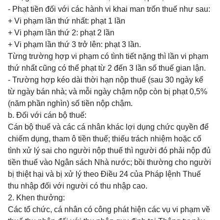
- Phạt tiền đối với các hành vi khai man trốn thuế như sau:
+ Vi phạm lần thứ nhất: phạt 1 lần
+ Vi phạm lần thứ 2: phạt 2 lần
+ Vi phạm lần thứ 3 trở lên: phạt 3 lần.
Từng trường hợp vi phạm có tình tiết nặng thì lần vi phạm
thứ nhất cũng có thể phạt từ 2 đến 3 lần số thuế gian lận.
- Trường hợp kéo dài thời hạn nộp thuế (sau 30 ngày kể
từ ngày bán nhà; và mỗi ngày chậm nộp còn bị phạt 0,5%
(năm phần nghìn) số tiền nộp chậm.
b. Đối với cán bộ thuế:
Cán bộ thuế và các cá nhân khác lợi dụng chức quyền để
chiếm dụng, tham ô tiền thuế; thiếu trách nhiệm hoặc cố
tình xử lý sai cho người nộp thuế thì người đó phải nộp đủ
tiền thuế vào Ngân sách Nhà nước; bồi thường cho người
bị thiệt hại và bị xử lý theo Điều 24 của Pháp lệnh Thuế
thu nhập đối với người có thu nhập cao.
2. Khen thưởng:
Các tổ chức, cá nhân có công phát hiện các vụ vi phạm về