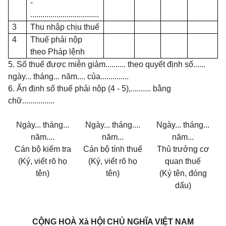
-
..................................
3
Thu nhập chịu thuế
4
Thuế phải nộp
theo Pháp lệnh
5. Số thuế được miễn giảm.......... theo quyết định số......
ngày... tháng... năm.... của..............
6.
Ấ
n định số thuế phải nộp (4 - 5),.......... bằng
chữ................
Ngày... tháng...
Ngày... tháng....
Ngày... tháng...
năm....
năm...
năm...
Cán bộ kiểm tra
Cán bộ tính thuế
Thủ trưởng cơ
(Ký, viết rõ họ
(Ký, viết rõ họ
quan thuế
tên)
tên)
(Ký tên, đóng
dấu)
CỘNG HOÀ Xà HỘI CHỦ NGHĨA VIỆT NAM