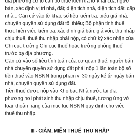
địa phương cử tổ cán bộ thuế kiểm tra tờ khai của người
bán, xác định vị trí nhà, đất; diện tích nhà, diện tích đất, cấp
nhà... Căn cứ vào tờ khai, số liệu kiểm tra, biểu giá nhà,
chuyển quyền sử dụng đất tối thiểu; Bộ phận tính thuế
thực hiện việc kiểm tra, xác định giá bán, giá vốn, thu nhập
chịu thuế, thuế thu nhập phải nộp, có chữ ký xác nhận của
Chi cục trưởng Chi cục thuế hoặc trưởng phòng thuế
trước bạ địa phương.
Căn cứ vào số liệu tính toán của cơ quan thuế, người bán
nhà chuyển quyền sử dụng đất phải nộp 1 lần toàn bộ số
tiền thuế vào NSNN trong phạm vi 30 ngày kể từ ngày bán
nhà, chuyển quyền sử dụng đất.
Tiền thuế được nộp vào Kho bạc Nhà nước tại địa
phương nơi phát sinh thu nhập chịu thuế, tương ứng với
loại khoản hạng của mục lục NSNN quy định cho việc
thuế thu nhập.
III - GIẢM, MIỄN THUẾ THU NHẬP