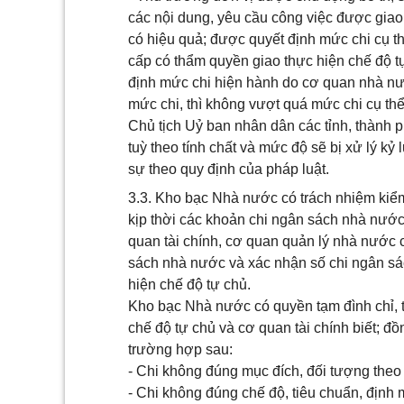
các nội dung, yêu cầu công việc được giao
có hiệu quả; được quyết định mức chi cụ t
cấp có thẩm quyền giao thực hiện chế độ t
định mức chi hiện hành do cơ quan nhà nư
mức chi, thì không vượt quá mức chi cụ th
Chủ tịch Uỷ ban nhân dân các tỉnh, thành 
tuỳ theo tính chất và mức độ sẽ bị xử lý kỷ
sự theo quy định của pháp luật.
3.3. Kho bạc Nhà nước có trách nhiệm kiểm 
kịp thời các khoản chi ngân sách nhà nước
quan tài chính, cơ quan quản lý nhà nước c
sách nhà nước và xác nhận số chi ngân s
hiện chế độ tự chủ.
Kho bạc Nhà nước có quyền tạm đình chỉ, từ
chế độ tự chủ và cơ quan tài chính biết; đồ
trường hợp sau:
- Chi không đúng mục đích, đối tượng theo
- Chi không đúng chế độ, tiêu chuẩn, định