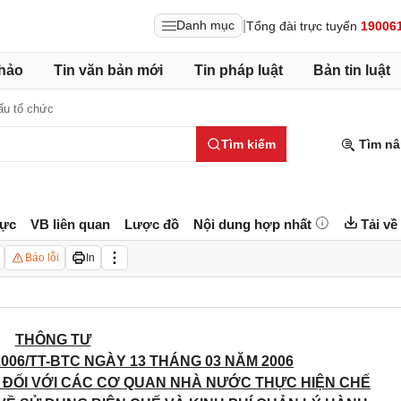
|
Danh mục
Tổng đài trực tuyến
19006
hảo
Tin văn bản mới
Tin pháp luật
Bản tin luật
ấu tổ chức
Tìm kiếm
Tìm nâ
lực
VB liên quan
Lược đồ
Nội dung hợp nhất
Tải về
Báo lỗi
In
THÔNG TƯ
2006/TT-BTC NGÀY 13 THÁNG 03 NĂM 2006
 ĐỐI VỚI CÁC CƠ QUAN NHÀ NƯỚC THỰC HIỆN CHẾ