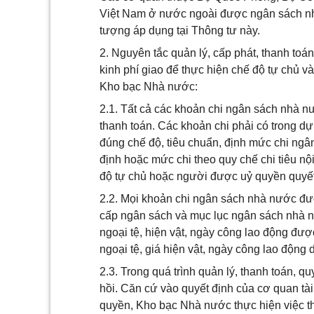
Việt Nam ở nước ngoài được ngân sách nhà
tượng áp dụng tại Thông tư này.
2. Nguyên tắc quản lý, cấp phát, thanh to
kinh phí giao để thực hiện chế độ tự chủ v
Kho bạc Nhà nước:
2.1. Tất cả các khoản chi ngân sách nhà nư
thanh toán. Các khoản chi phải có trong 
đúng chế độ, tiêu chuẩn, định mức chi ng
định hoặc mức chi theo quy chế chi tiêu nộ
độ tự chủ hoặc người được uỷ quyền quyết 
2.2. Mọi khoản chi ngân sách nhà nước đư
cấp ngân sách và mục lục ngân sách nhà 
ngoại tệ, hiện vật, ngày công lao động đượ
ngoại tệ, giá hiện vật, ngày công lao độn
2.3. Trong quá trình quản lý, thanh toán, q
hồi. Căn cứ vào quyết định của cơ quan tà
quyền, Kho bạc Nhà nước thực hiện việc t