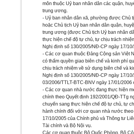
môn thuộc Uỷ ban nhân dân các quận, huyện
trung ương.
- Uỷ ban nhân dân xã, phường được Chủ tị
hoặc Chủ tịch Uỷ ban nhân dân quận, huyện,
trung ương (được Chủ tịch Uỷ ban nhân dân
thực hiện chế độ tự chủ, tự chịu trách nhi
Nghị định số 130/2005/NĐ-CP ngày 17/10/
- Các cơ quan thuộc Đảng Cộng sản Việt Na
có thẩm quyền giao biên chế và kinh phí qu
chịu trách nhiệm về sử dụng biên chế và k
Nghị định số 130/2005/NĐ-CP ngày 17/10/2
03/2006/TTLT-BTC-BNV ngày 17/01/2006 củ
- Các cơ quan nhà nước đang thực hiện mở 
chính theo Quyết định 192/2001/QĐ-TTg n
chuyển sang thực hiện chế độ tự chủ, tự ch
hành chính đối với cơ quan nhà nước theo
17/10/2005 của Chính phủ và Thông tư Li
Tài chính và Bộ Nội vụ.
Các cơ quan thuộc Bộ Quốc Phòng, Bộ Côn