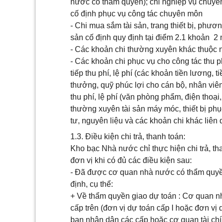
nước có thẩm quyền); chi nghiệp vụ chuyê
cố định phục vụ công tác chuyên môn
- Chi mua sắm tài sản, trang thiết bị, phươ
sản cố định quy định tại điểm 2.1 khoản 2 
- Các khoản chi thường xuyên khác thuộc n
- Các khoản chi phục vụ cho công tác thu ph
tiếp thu phí, lệ phí (các khoản tiền lương,
thưởng, quỹ phúc lợi cho cán bộ, nhân viên t
thu phí, lệ phí (văn phòng phẩm, điện thoại
thường xuyên tài sản máy móc, thiết bị phục
tư, nguyên liệu và các khoản chi khác liên q
1.3. Điều kiện chi trả, thanh toán:
Kho bạc Nhà nước chỉ thực hiện chi trả, th
đơn vị khi có đủ các điều kiện sau:
- Đã được cơ quan nhà nước có thẩm quyền
định, cụ thể:
+ Về thẩm quyền giao dự toán : Cơ quan n
cấp trên (đơn vị dự toán cấp I hoặc đơn vị
ban nhân dân các cấp hoặc cơ quan tài ch