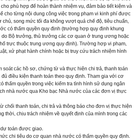
 cho phù hợp để hoàn thành nhiệm vụ, đảm bảo tiết kiệm và
hể cho từng nội dung công việc trong phạm vi kinh phí được
ự chủ, song mức tối đa không vượt quá chế độ, tiêu chuẩn,
ớc có thẩm quyền quy định (trường hợp quy định khung
ể do Bộ trưởng, thủ trưởng các cơ quan ở trung ương hoặc
phố trực thuộc trung ương quy định). Trường hợp vi phạm,
 luật, xử phạt hành chính hoặc bị truy cứu trách nhiệm hình
soát các hồ sơ, chứng từ và thực hiện chi trả, thanh toán
 đủ điều kiện thanh toán theo quy định. Tham gia với cơ
ó thẩm quyền trong việc kiểm tra tình hình sử dụng ngân
ách nhà nước qua Kho bạc Nhà nước của các đơn vị thực
 chối thanh toán, chi trả và thông báo cho đơn vị thực hiện
ng thời, chịu trách nhiệm về quyết định của mình trong các
 dự toán được giao.
 mức chi tiêu do cơ quan nhà nước có thẩm quyền quy định.