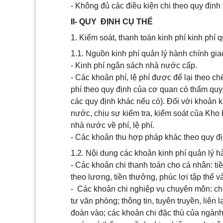
- Không đủ các điều kiện chi theo quy định 
II- QUY ĐỊNH CỤ THỂ
1. Kiểm soát, thanh toán kinh phí kinh phí
1.1. Nguồn kinh phí quản lý hành chính gi
- Kinh phí ngân sách nhà nước cấp.
- Các khoản phí, lệ phí được để lại theo c
phí theo quy định của cơ quan có thẩm quyề
các quy định khác nếu có). Đối với khoản k
nước, chịu sự kiểm tra, kiểm soát của Kho 
nhà nước về phí, lệ phí.
- Các khoản thu hợp pháp khác theo quy đị
1.2. Nội dung các khoản kinh phí quản lý 
- Các khoản chi thanh toán cho cá nhân: t
theo lương, tiền thưởng, phúc lợi tập thể 
- Các khoản chi nghiệp vụ chuyên môn: chi 
tư văn phòng; thông tin, tuyên truyền, liên l
đoàn vào; các khoản chi đặc thù của ngành