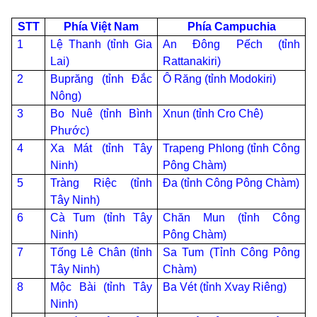
STT
Phía Việt Nam
Phía Campuchia
1
Lệ Thanh (tỉnh Gia
An Đông Pếch (tỉnh
Lai)
Rattanakiri)
2
Buprăng (tỉnh Đắc
Ô Răng (tỉnh Modokiri)
Nông)
3
Bo Nuê (tỉnh Bình
Xnun (tỉnh Cro Chê)
Phước)
4
Xa Mát (tỉnh Tây
Trapeng Phlong (tỉnh Công
Ninh)
Pông Chàm)
5
Tràng Riệc (tỉnh
Đa (tỉnh Công Pông Chàm)
Tây Ninh)
6
Cà Tum (tỉnh Tây
Chăn Mun (tỉnh Công
Ninh)
Pông Chàm)
7
Tống Lê Chân (tỉnh
Sa Tum (Tỉnh Công Pông
Tây Ninh)
Chàm)
8
Mộc Bài (tỉnh Tây
Ba Vét (tỉnh Xvay Riêng)
Ninh)