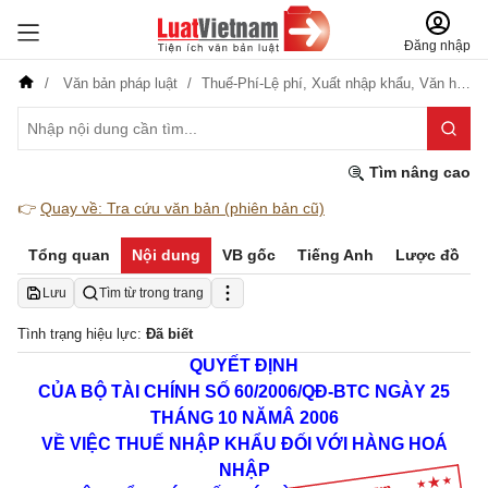
Đăng nhập
Văn bản pháp luật
Thuế-Phí-Lệ phí,
Xuất nhập khẩu,
Văn hóa-Thể thao-Du lịch
Tìm nâng cao
👉
Quay về: Tra cứu văn bản (phiên bản cũ)
Tổng quan
Nội dung
VB gốc
Tiếng Anh
Lược đồ
Lưu
Tìm từ trong trang
Tình trạng hiệu lực:
Đã biết
QUYẾT ĐỊNH
CỦA BỘ TÀI CHÍNH
SỐ 60/2006/QĐ-BTC NGÀY 25
THÁNG 10 NĂM
Â
2006
VỀ VIỆC THUẾ NHẬP KHẨU ĐỐI VỚI HÀNG HOÁ
NHẬP