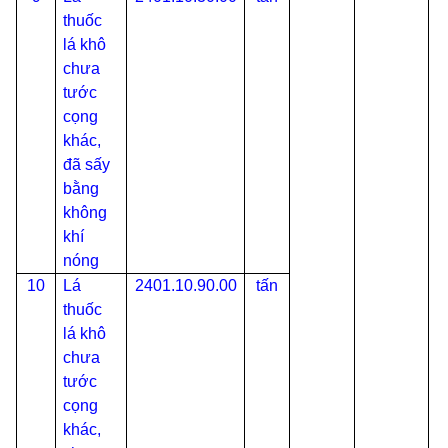
thuốc
lá khô
chưa
tước
cọng
khác,
đã sấy
bằng
không
khí
nóng
10
Lá
2401.10.90.00
tấn
thuốc
lá khô
chưa
tước
cọng
khác,