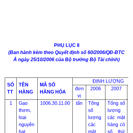
PHỤ LỤC II
(Ban hành kèm theo Quyết định số 60/2006/QĐ-BTC
Â
ngày 25/10/2006 của Bộ trưởng Bộ Tài chính)
ĐỊNH LƯỢNG
SỐ
TÊN
MÃ SỐ
đơn
2006
2007
2
TT
HÀNG
HÀNG HÓA
vị
t
1
Gạo
1006.30.11.00
tấn
Tổng
Tổng số
S
thơm,
số
lượng
đ
loại
lượng
các mặt
h
nguyên
các
hàng có
b
hạt
mặt
số thứ
t