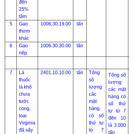
đến
25%
tấm
5
Gạo
1006.30.19.00
tấn
thơm
khác
6
Gạo
1006.30.30.00
tấn
nếp
7
Lá
2401.10.10.00
tấn
Tổng
Tổng số
S
thuốc
số
lượng
đ
lá khô
lượng
các mặt
h
chưa
các
hàng có
b
tước
mặt
số thứ
t
cọng,
hàng
tự từ 7
t
loại
có số
đến 10
s
Virginia
thứ tự
là 3.000
đã sấy
từ 7
tấn