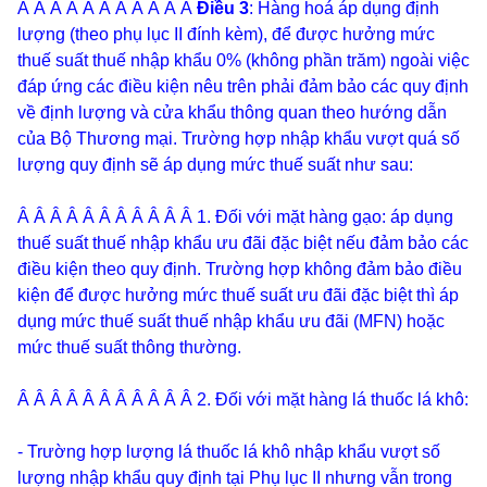
Â
Â Â Â Â Â Â Â Â Â Â
Điều 3
: Hàng hoá áp dụng định
lượng (theo phụ lục II đính kèm), để được hưởng mức
thuế suất thuế nhập khẩu 0% (không phần trăm) ngoài việc
đáp ứng các điều kiện nêu trên phải đảm bảo các quy định
về định lượng và cửa khẩu thông quan theo hướng dẫn
của Bộ Thương mại. Trường hợp nhập khẩu vượt quá số
lượng quy định sẽ áp dụng mức thuế suất như sau:
Â Â Â Â Â Â Â Â Â Â Â
1. Đối với mặt hàng gạo: áp dụng
thuế suất thuế nhập khẩu ưu đãi đặc biệt nếu đảm bảo các
điều kiện theo quy định. Trường hợp không đảm bảo điều
kiện để được hưởng mức thuế suất ưu đãi đặc biệt thì áp
dụng mức thuế suất thuế nhập khẩu ưu đãi (MFN) hoặc
mức thuế suất thông thường.
Â Â Â Â Â Â Â Â Â Â Â
2. Đối với mặt hàng lá thuốc lá khô:
- Trường hợp lượng lá thuốc lá khô nhập khẩu vượt số
lượng nhập khẩu quy định tại Phụ lục II nhưng vẫn trong