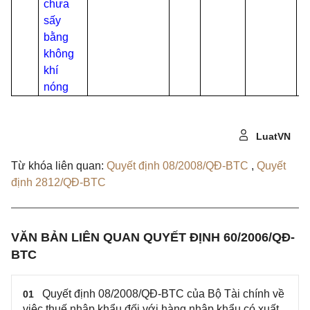
chưa
sấy
bằng
không
khí
nóng
LuatVN
Từ khóa liên quan:
Quyết định 08/2008/QĐ-BTC
,
Quyết
định 2812/QĐ-BTC
VĂN BẢN LIÊN QUAN QUYẾT ĐỊNH 60/2006/QĐ-
BTC
Quyết định 08/2008/QĐ-BTC của Bộ Tài chính về
01
việc thuế nhập khẩu đối với hàng nhập khẩu có xuất