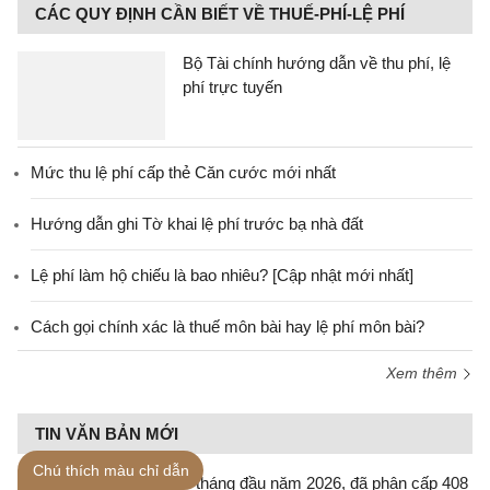
CÁC QUY ĐỊNH CẦN BIẾT VỀ THUẾ-PHÍ-LỆ PHÍ
Bộ Tài chính hướng dẫn về thu phí, lệ
phí trực tuyến
Mức thu lệ phí cấp thẻ Căn cước mới nhất
Hướng dẫn ghi Tờ khai lệ phí trước bạ nhà đất
Lệ phí làm hộ chiếu là bao nhiêu? [Cập nhật mới nhất]
Cách gọi chính xác là thuế môn bài hay lệ phí môn bài?
Xem thêm
TIN VĂN BẢN MỚI
Chú thích màu chỉ dẫn
7 tháng đầu năm 2026, đã phân cấp 408