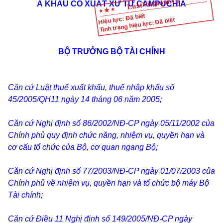
Â
KHẨU CÓ XUẤT XỨ TỪ CAMPUCHIA
Hiệu lực: Đã biết
Tình trạng hiệu lực: Đã biết
BỘ TRƯỞNG BỘ TÀI CHÍNH
Căn cứ Luật thuế xuất khẩu, thuế nhập khẩu số
45/2005/QH11 ngày 14 tháng 06 năm 2005;
Căn cứ Nghị định số 86/2002/NĐ-CP ngày 05/11/2002 của
Chính phủ quy định chức năng, nhiệm vụ, quyền hạn và
cơ cấu tổ chức của Bộ, cơ quan ngang Bộ;
Căn cứ Nghị định số 77/2003/NĐ-CP ngày 01/07/2003 của
Chính phủ về nhiệm vụ, quyền hạn và tổ chức bộ máy Bộ
Tài chính;
Căn cứ Điều 11 Nghị định số 149/2005/NĐ-CP ngày