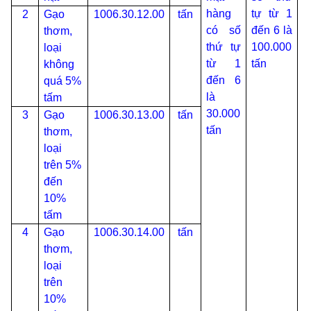
hàng
tự từ 1
t
2
Gạo
1006.30.12.00
tấn
có số
đến 6 là
s
thơm,
thứ tự
100.000
loại
từ 1
tấn
không
đến 6
quá 5%
là
tấm
30.000
3
Gạo
1006.30.13.00
tấn
tấn
thơm,
loại
trên 5%
đến
10%
tấm
4
Gạo
1006.30.14.00
tấn
thơm,
loại
trên
10%