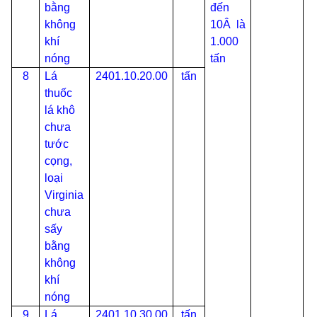
bằng
đến
không
10
Â
là
khí
1.000
nóng
tấn
8
Lá
2401.10.20.00
tấn
thuốc
lá khô
chưa
tước
cọng,
loại
Virginia
chưa
sấy
bằng
không
khí
nóng
9
Lá
2401.10.30.00
tấn