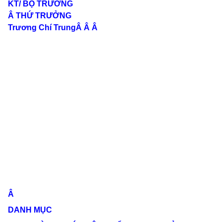
KT/ BỘ TRƯỞNG
Â
THỨ TRƯỞNG
Trương Chí Trung
Â Â Â
Â
DANH MỤC