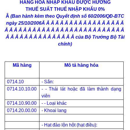
HÀNG HOÁ NHẬP KHẨU ĐƯỢC HƯỞNG
THUẾ SUẤT THUẾ NHẬP KHẨU 0%
Â
(Ban hành kèm theo Quyết định số 60/2006/QĐ-BTC
ngày 25/10/2006
Â Â Â Â Â Â Â Â Â Â Â Â Â Â Â Â Â Â
Â Â Â Â Â Â Â Â Â Â Â Â Â Â Â Â Â Â Â Â Â Â Â Â Â Â
Â Â Â Â Â Â Â Â Â Â Â Â Â Â Â
của Bộ Trưởng Bộ Tài
chính)
Mã hàng
Mô tả hàng hóa
0714.10
- Sắn:
0714.10.10.00
- - Thái lát hoặc đã làm thành dạng
viên
0714.10.90.00
- - Loại khác
0714.20.00.00
- Khoai lang
- Hạt đào lộn hột (hạt điều):