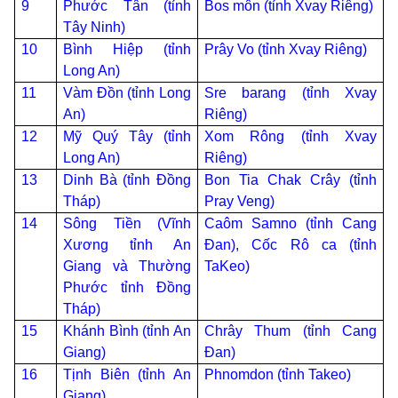
9
Phước Tân (tỉnh
Bos môn (tỉnh Xvay Riêng)
Tây Ninh)
10
Bình Hiệp (tỉnh
Prây Vo (tỉnh Xvay Riêng)
Long An)
11
Vàm Đồn (tỉnh Long
Sre barang (tỉnh Xvay
An)
Riêng)
12
Mỹ Quý Tây (tỉnh
Xom Rông (tỉnh Xvay
Long An)
Riêng)
13
Dinh Bà (tỉnh Đồng
Bon Tia Chak Crây (tỉnh
Tháp)
Pray Veng)
14
Sông Tiền (Vĩnh
Caôm Samno (tỉnh Cang
Xương tỉnh An
Đan), Cốc Rô ca (tỉnh
Giang và Thường
TaKeo)
Phước tỉnh Đồng
Tháp)
15
Khánh Bình (tỉnh An
Chrây Thum (tỉnh Cang
Giang)
Đan)
16
Tịnh Biên (tỉnh An
Phnomdon (tỉnh Takeo)
Giang)