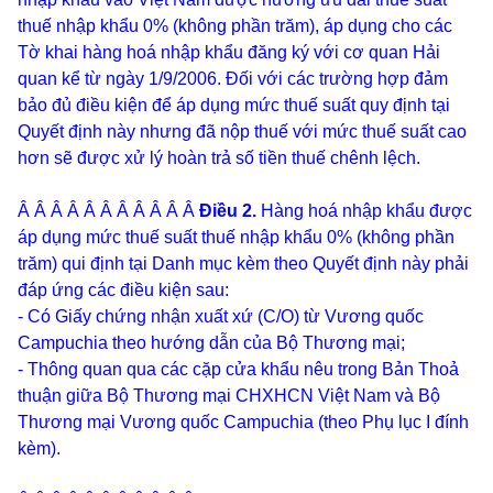
thuế nhập khẩu 0% (không phần trăm), áp dụng cho các
Tờ khai hàng hoá nhập khẩu đăng ký với cơ quan Hải
quan kể từ ngày 1/9/2006. Đối với các trường hợp đảm
bảo đủ điều kiện để áp dụng mức thuế suất quy định tại
Quyết định này nhưng đã nộp thuế với mức thuế suất cao
hơn sẽ được xử lý hoàn trả số tiền thuế chênh lệch.
Â Â Â Â Â Â Â Â Â Â Â
Điều 2.
Hàng hoá nhập khẩu được
áp dụng mức thuế suất thuế nhập khẩu 0% (không phần
trăm) qui định tại Danh mục kèm theo Quyết định này phải
đáp ứng các điều kiện sau:
- Có Giấy chứng nhận xuất xứ (C/O) từ Vương quốc
Campuchia theo hướng dẫn của Bộ Thương mại;
- Thông quan qua các cặp cửa khẩu nêu trong Bản Thoả
thuận giữa Bộ Thương mại CHXHCN Việt Nam và Bộ
Thương mại Vương quốc Campuchia (theo Phụ lục I đính
kèm).