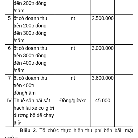
đến 200tr đồng
/năm
5
ốt có doanh thu
nt
2.500.000
trên 200tr đồng
đến 300tr đồng
/năm
6
ốt có doanh thu
nt
3.000.000
trên 300tr đồng
đến 400tr đồng
/năm
7
ốt có doanh thu
nt
3.600.000
trên 400tr
đồng/năm
IV
Thuê sân bãi sát
Đồng/giờ/xe
45.000
hạch lái xe cơ giới
đường bộ để chạy
thử
Điều 2.
Tổ chức thực hiện thu phí bến bãi, mặt
nước: