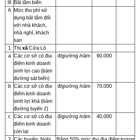
III
Bãi tắm biển
A
Mức thu phí sử
dụng bãi tắm đối
với nhà khách,
nhà nghỉ, khách
sạn
1
Thị
xã
Cửa Lò
a
Các cơ sở có địa
đ/giường /năm
90.000
điểm kinh doanh
sinh lợi cao (bám
đường sát biển)
b
Các cơ sở có địa
đ/giường /năm
70.000
điểm kinh doanh
sinh lợi khá (bám
đường tuyến 2)
c
Các cơ sở có địa
đ/giường /năm
40.000
điểm kinh doanh
còn lại
2
Các huyện: Nghi
Bắng 50% mức thu địa điểm tương