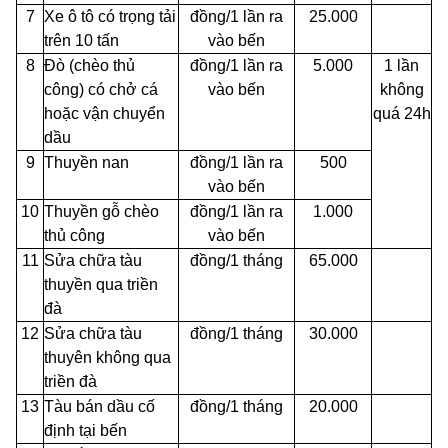
7
Xe ô tô có trọng tải
đồng/1 lần ra
25.000
trên 10 tấn
vào bến
8
Đò (chèo thủ
đồng/1 lần ra
5.000
1 lần
công) có chở cá
vào bến
không
hoặc vận chuyển
quá 24h
dầu
9
Thuyền nan
đồng/1 lần ra
500
vào bến
10
Thuyền gỗ chèo
đồng/1 lần ra
1.000
thủ công
vào bến
11
Sửa chữa tàu
đồng/1 tháng
65.000
thuyền qua triền
đà
12
Sửa chữa tàu
đồng/1 tháng
30.000
thuyên không qua
triền đà
13
Tàu bán dầu cố
đồng/1 tháng
20.000
định tại bến