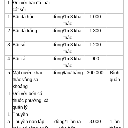
I
Đối với bãi đá, bãi
cát sỏi
1
Bãi đá hộc
đồng/1m3 khai
1.000
thác
2
Bãi đá trắng
đồng/1m3 khai
1.300
thác
3
Bãi sỏi
đồng/1m3 khai
1.200
thác
4
Bãi cát
đồng/1m3 khai
900
thác
5
Mặt nước khai
đồng/tàu/tháng
300.000
Bình
thác vàng sa
quân
khoáng
II
Đối với bến cá
thuộc phường, xã
quản lý
1
Thuyền
a
Thuyền nan lắp
đồng/1 lần ra
3.000
1 lần