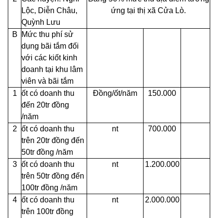
Lộc, Diễn Châu,
ứng tại thị xã Cửa Lò.
Quỳnh Lưu
B
Mức thu phí sử
dụng bãi tắm đối
với các kiốt kinh
doanh tại khu lâm
viên và bãi tắm
1
ốt có doanh thu
Đồng/ốt/năm
150.000
đến 20tr đồng
/năm
2
ốt có doanh thu
nt
700.000
trên 20tr đồng đến
50tr đồng /năm
3
ốt có doanh thu
nt
1.200.000
trên 50tr đồng đến
100tr đồng /năm
4
ốt có doanh thu
nt
2.000.000
trên 100tr đồng