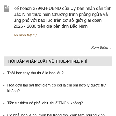
Kế hoạch 279/KH-UBND của Ủy ban nhân dân tỉnh
Bắc Ninh thực hiện Chương trình phòng ngừa và
ứng phó với bạo lực trên cơ sở giới giai đoạn
2026 - 2030 trên địa bàn tỉnh Bắc Ninh
An ninh trật tự
Xem thêm
HỎI ĐÁP PHÁP LUẬT VỀ THUẾ-PHÍ-LỆ PHÍ
Thời hạn truy thu thuế là bao lâu?
Hóa đơn lập sai thời điểm có coi là chi phí hợp lý được trừ
không?
Tiền từ thiện có phải chịu thuế TNCN không?
Có phải nộp lệ phí môn bài trong thời gian tạm ngừng kinh