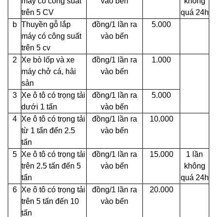
máy có công suất
vào bến
không
trên 5 CV
quá 24h
b
Thuyền gỗ lắp
đồng/1 lần ra
5.000
máy có công suất
vào bến
trên 5 cv
2
Xe bò lốp và xe
đồng/1 lần ra
1.000
máy chở cá, hải
vào bến
sản
3
Xe ô tô có trọng tải
đồng/1 lần ra
5.000
dưới 1 tấn
vào bến
4
Xe ô tô có trọng tải
đồng/1 lần ra
10.000
từ 1 tấn đến 2.5
vào bến
tấn
5
Xe ô tô có trọng tải
đồng/1 lần ra
15.000
1 lần
trên 2.5 tấn đến 5
vào bến
không
tấn
quá 24h
6
Xe ô tô có trọng tải
đồng/1 lần ra
20.000
trên 5 tấn đến 10
vào bến
tấn