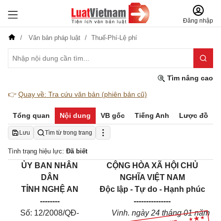
Đăng nhập
Văn bản pháp luật
Thuế-Phí-Lệ phí
Tìm nâng cao
👉
Quay về: Tra cứu văn bản (phiên bản cũ)
Tổng quan
Nội dung
VB gốc
Tiếng Anh
Lược đồ
Lưu
Tìm từ trong trang
Tình trạng hiệu lực:
Đã biết
ỦY BAN NHÂN
CỘNG HÒA XÃ HỘI CHỦ
DÂN
NGHĨA VIỆT NAM
TỈNH NGHỆ AN
Độc lập - Tự do - Hạnh phúc
--------
---------------
Số: 12/2008/QĐ-
Vinh. ngày 24 tháng 01 năm