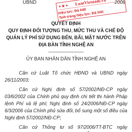
UBND
2008
Hiệu lực: Đã biết
Tình trạng hiệu lực: Đã biết
QUYẾT ĐỊNH
QUY ĐỊNH ĐỐI TƯỢNG THU, MỨC THU VÀ CHẾ ĐỘ
QUẢN LÝ PHÍ SỬ DỤNG BẾN, BÃI, MẶT NƯỚC TRÊN
ĐỊA BÀN TỈNH NGHỆ AN
------------------------
ỦY BAN NHÂN DÂN TỈNH NGHỆ AN
Căn cứ Luật Tổ chức HĐND và UBND ngày
26/11/2003;
Căn cứ Nghị định số 57/2002/NĐ-CP ngày
03/6/2002 của Chính phủ quy định chi tiết thi hành Pháp
lệnh Phí và lệ phí; Nghị định số 24/2006/NĐ-CP ngày
6/3/2006 của Chính phủ sửa đổi, bổ sung một số điều của
Nghị định 57/2002/NĐ-CP;
Căn cứ Thông tư số 97/2006/TT-BTC ngày