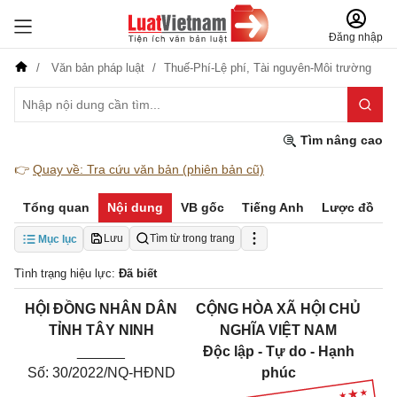
Đăng nhập
Văn bản pháp luật
Thuế-Phí-Lệ phí,
Tài nguyên-Môi trường
Tìm nâng cao
👉
Quay về: Tra cứu văn bản (phiên bản cũ)
Tổng quan
Nội dung
VB gốc
Tiếng Anh
Lược đồ
Lưu
Tìm từ trong trang
Mục lục
Tình trạng hiệu lực:
Đã biết
HỘI ĐỒNG NHÂN DÂN
CỘNG HÒA XÃ HỘI CHỦ
TỈNH TÂY NINH
NGHĨA VIỆT NAM
______
Độc lập - Tự do - Hạnh
Số: 30/2022/NQ-HĐND
phúc
______________________