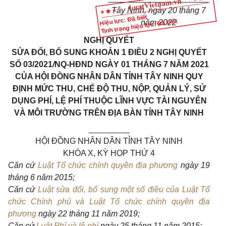
Tây Ninh, ngày 20 tháng 7
Hiệu lực: Đã biết
Tình trạng hiệu lực: Đã biết
năm 2022
NGHỊ QUYẾT
SỬA ĐỔI, BỔ SUNG KHOẢN 1 ĐIỀU 2 NGHỊ QUYẾT
SỐ 03/2021
/
NQ-HĐND NGÀY 01 THÁNG 7 NĂM 2021
CỦA HỘI ĐỒNG NHÂN DÂN TỈNH TÂY NINH QUY
ĐỊNH MỨC THU, CHẾ ĐỘ THU, NỘP, QUẢN LÝ, SỬ
DỤNG PHÍ, LỆ PHÍ THUỘC LĨNH VỰC TÀI NGUYÊN
VÀ MÔI TRƯỜNG TRÊN ĐỊA BÀN TỈNH TÂY NINH
_________
HỘI ĐỒNG NHÂN DÂN TỈNH TÂY NINH
KHÓA X, KỲ HỌP THỨ 4
Căn cứ
Luật Tổ chức chính quyền địa phương
ngày 19
tháng 6 năm 2015;
Căn cứ
Luật sửa đổi, bổ sung một số điều của Luật Tổ
chức Chính phủ và Luật Tổ chức chính quyền địa
phương
ngày 22 tháng 11 năm 2019;
C
ă
n cứ
Luật Phí và lệ phí
ngày 25 tháng 11 năm 2015;