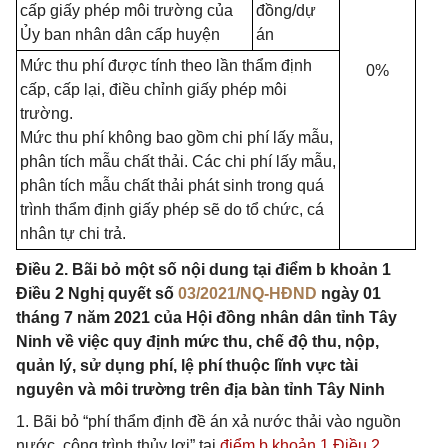
cấp giấy phép môi trường của
đồng/dự
Ủy ban nhân dân cấp huyện
án
Mức thu phí được tính theo lần thẩm định
0%
cấp, cấp lại, điều chỉnh giấy phép môi
trường.
Mức thu phí không bao gồm chi phí lấy mẫu,
phân tích m
ẫ
u chất thải. Các chi phí l
ấ
y mẫu,
phân tích mẫu chất thải phát sinh trong quá
trình thẩm định giấy phép sẽ do tổ chức, cá
nhân tự chi trả.
Điều 2. Bãi bỏ một số nội dung tại điểm b khoản 1
Điều 2 Nghị quyết số
03/2021/NQ-HĐND
ngày 01
tháng 7 năm 2021 của Hội đồng nhân dân tỉnh Tây
Ninh về việc quy định mức thu, chế độ thu, nộp,
quản lý, sử dụng phí, lệ phí thuộc lĩnh vực tài
nguyên và môi trường trên địa bàn tỉnh Tây Ninh
1. Bãi bỏ “phí thẩm định đề án xả nước thải vào nguồn
nước, công trình thủy lợi” tại
điểm b khoản 1 Điều 2
.