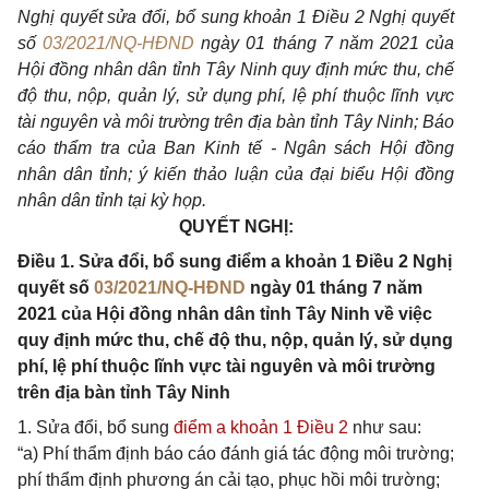
Nghị quyết sửa đổi, bổ sung khoản
1
Điều 2 Nghị quyết
s
ố
03/2021/NQ-HĐND
ngày 01 tháng 7 năm 2021 của
Hội đồng nhân dân tỉnh Tây Ninh quy định mức thu, chế
độ thu, nộp, qu
ả
n lý, sử dụng phí, lệ phí thuộc lĩnh vực
tài nguyên và môi trường trên địa bàn tỉnh Tây Ninh; Báo
cáo th
ẩ
m tra của Ban Kinh tế
-
Ngân sách Hội đồng
nhân dân tỉnh; ý kiến thảo luận của đại bi
ể
u Hội đ
ồ
ng
nhân dân tỉnh tại kỳ họp.
QUYẾT NGHỊ:
Điều 1. Sửa đổi, bổ sung điểm a khoản 1
Điều 2 Nghị
quyết số
03/2021/NQ-HĐND
ngày 01 tháng 7 năm
2021 của Hội đồng nhân dân tỉnh Tây Ninh về việc
quy định mức thu, chế độ thu, nộp, quản lý, sử dụng
phí, lệ phí thuộc lĩnh vực tài nguyên và môi trường
trên địa bàn tỉnh Tây Ninh
1. Sửa đổi, bổ sung
điểm a khoản 1 Điều 2
như sau:
“a) Phí thẩm định báo cáo đánh giá tác động môi trường;
phí thẩm định phương án cải tạo, phục hồi môi trường;