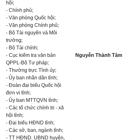
hội;
- Chính phủ;
- Văn phòng Quốc hội;
- Văn phòng Chính phủ;
- Bộ Tài nguyên và Môi
trường;
- Bộ Tài chính;
- Cục kiểm tra văn bản
Nguyễn Thành Tâm
Q
PPL-B
ộ
Tư pháp;
- Thường tr
ự
c T
ỉ
nh ủy;
- Ủy ban nhân dân tỉnh;
- Đoàn đại biểu Quốc hội
đơn vị t
ỉ
nh;
- Ủy ban MTTQVN tỉnh;
- Các tổ chức chính trị - x
ã
hội
tỉ
nh;
- Đại biểu HĐND t
ỉ
nh
;
- Các sở, ban, ngành t
ỉ
nh;
- TT HĐND. UBND huyện,