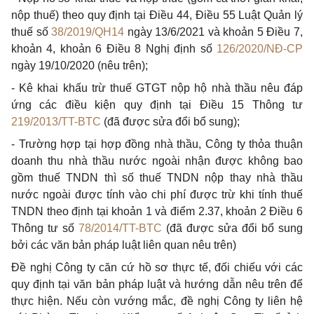
nộp thuế) theo quy định tại Điều 44, Điều 55 Luật Quản lý
thuế số
38/2019/QH14
ngày 13/6/2021 và khoản 5 Điều 7,
khoản 4, khoản 6 Điều 8 Nghị định số
126/2020/NĐ-CP
ngày 19/10/2020 (nêu trên);
- Kê khai khấu trừ thuế GTGT nộp hộ nhà thầu nêu đáp
ứng các điều kiện quy định tại Điều 15 Thông tư
219/2013/TT-BTC
(đã được sửa đổi bổ sung);
- Trường hợp tại hợp đồng nhà thầu, Công ty thỏa thuận
doanh thu nhà thầu nước ngoài nhận được không bao
gồm thuế TNDN thì số thuế TNDN nộp thay nhà thầu
nước ngoài được tính vào chi phí được trừ khi tính thuế
TNDN theo định tại khoản 1 và điểm 2.37, khoản 2 Điều 6
Thông tư số
78/2014/TT-BTC
(đã được sửa đổi bổ sung
bởi các văn bản pháp luật liên quan nêu trên)
Đề nghị Công ty căn cứ hồ sơ thực tế, đối chiếu với các
quy định tại văn bản pháp luật và hướng dẫn nêu trên để
thực hiện. Nếu còn vướng mắc, đề nghị Công ty liên hệ