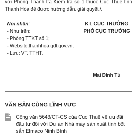
với Phòng Thanh tra Kiểm tra số 1 thuộc Cục Thuế tỉnh
Thanh Hóa để được hướng dẫn, giải quyết./.
Nơi nhận:
KT. CỤC TRƯỞNG
-
Như trên;
PHÓ CỤC TRƯỞNG
- Phòng TTKT số
1
;
- Website:thanhhoa.gdt.gov.vn
;
-
Lưu: VT, TTHT.
Mai Đình Tú
VĂN BẢN CÙNG LĨNH VỰC
Công văn 5643/CT-CS của Cục Thuế về ưu đãi
đầu tư đối với Dự án Nhà máy sản xuất tinh bột
sắn Elmaco Ninh Bình