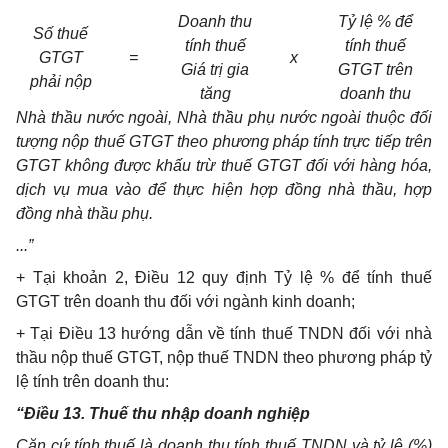
Doanh thu
Tỷ lệ % để
Số thuế
tính thuế
tính thuế
GTGT
=
x
Giá trị gia
GTGT trên
phải nộp
tăng
doanh thu
Nhà thầu nước ngoài, Nhà thầu phụ nước ngoài thuộc đối
tượng nộp thuế GTGT theo phương pháp tính trực tiếp trên
GTGT không được khấu trừ thuế GTGT đối với hàng hóa,
dịch vụ mua vào để thực hiện hợp đồng nhà thầu, hợp
đồng nhà thầu phụ.
...”
+ Tại khoản 2, Điều 12 quy định Tỷ lệ % để tính thuế
GTGT trên doanh thu đối với ngành kinh doanh;
+ Tại Điều 13 hướng dẫn về tính thuế TNDN đối với nhà
thầu nộp thuế GTGT, nộp thuế TNDN theo phương pháp tỷ
lệ tính trên doanh thu:
“Điều 13. Thuế thu nhập doanh nghiệp
Căn cứ tính thuế là doanh thu tính thuế TNDN và tỷ lệ (%)