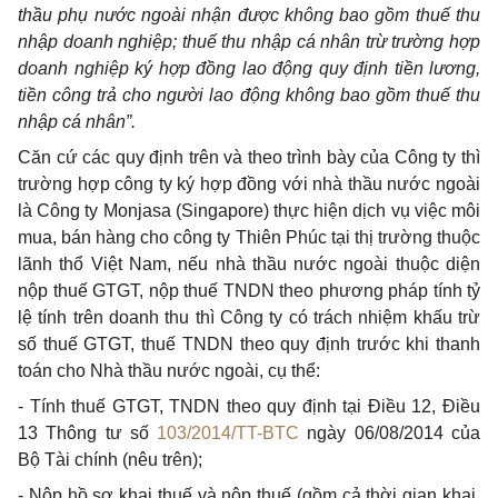
thầu phụ nước ngoài nhận được không bao gồm thuế thu
nhập doanh nghiệp; thuế thu nhập cá nhân trừ trường hợp
doanh nghiệp ký hợp đồng lao động quy định tiền lương,
tiền công trả cho người lao động không bao gồm thuế thu
nhập cá nhân”.
Căn cứ các quy định trên và theo trình bày của Công ty thì
trường hợp công ty ký hợp đồng với nhà thầu nước ngoài
là Công ty Monjasa (Singapore) thực hiện dịch vụ việc môi
mua, bán hàng cho công ty Thiên Phúc tại thị trường thuộc
lãnh thổ Việt Nam, nếu nhà thầu nước ngoài thuộc diện
nộp thuế GTGT, nộp thuế TNDN theo phương pháp tính tỷ
lệ tính trên doanh thu thì Công ty có trách nhiệm khấu trừ
số thuế GTGT, thuế TNDN theo quy định trước khi thanh
toán cho Nhà thầu nước ngoài, cụ thể:
- Tính thuế GTGT, TNDN theo quy định tại Điều 12, Điều
13 Thông tư số
103/2014/TT-BTC
ngày 06/08/2014 của
Bộ Tài chính (nêu trên);
- Nộp hồ sơ khai thuế và nộp thuế (gồm cả thời gian khai,