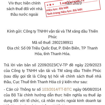
V/v thực hiện chính
năm 2023
Hiệu lực: Đã biết
sách thuế đối với nhà
Tình trạng hiệu lực: Đã biết
thầu nước ngoài
Kính gửi: Công ty TNHH vận tải và TM xăng dầu Thiên
Phúc
Mã số thuế: 2802198911
Địa chỉ: Số 09 Triệu Quốc Đạt, P. Điện Biên, TP Thanh
Hóa, tỉnh Thanh Hóa.
Trả lời văn bản số 2209/2023/CV-TP đề ngày 22/9/2023
của Công ty TNHH vận tải và TM xăng dầu Thiên Phúc
(sau đây gọi tắt là Công ty) hỏi về chính sách thuế nhà
thầu, Cục Thuế tỉnh Thanh Hóa có ý kiến như sau:
- Căn cứ Thông tư số
103/2014/TT-BTC
ngày 06/08/2014
của Bộ Tài chính hướng dẫn thực hiện nghĩa vụ thuế áp
dụng đối với tổ chức, cá nhân nước ngoài kinh doanh tại