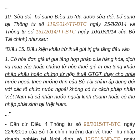
...
10. Sửa đổi, bổ sung Điều 15 (đã được sửa đổi, bổ sung
tại Thông tư số
119/2014/TT-BTC
ngày 25/8/2014 và
Thông tư số
151/2014/TT-BTC
ngày 10/10/2014 của Bộ
Tài chính) như sau:
“Điều 15. Điều kiện khấu trừ thuế giá trị gia tăng đầu vào
1. Có hóa đơn giá trị gia tăng hợp pháp của hàng hóa, dịch
vụ mua vào hoặc
chứng từ nộp thuế giá trị gia tăng khâu
nhập khẩu hoặc chứng từ nộp thuế GTGT thay cho phía
nước ngoài theo hướng dẫn của Bộ Tài chính
áp dụng đối
với các tổ chức nước ngoài không có tư cách pháp nhân
Việt Nam và cá nhân nước ngoài kinh doanh hoặc có thu
nhập phát sinh tại Việt Nam.
...”
- Căn cứ Điều 4 Thông tư số
96/2015/TT-BTC
ngày
22/6/2015 của Bộ Tài chính hướng dẫn về thuế Thu nhập
doanh nghiệp tại Nghị định số
12/2015/NĐ-CP
ngày