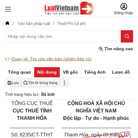
Đăng nhập
Văn bản pháp luật
Thuế-Phí-Lệ phí
Tìm nâng cao
👉
Quay về: Tra cứu văn bản (phiên bản cũ)
Tổng quan
Nội dung
VB gốc
Tiếng Anh
Lược đồ
Lưu
Tìm từ trong trang
Tình trạng hiệu lực:
Đã biết
TỔNG CỤC THU
Ế
C
ỘNG HOÀ XÃ HỘI CHỦ
CỤC THU
Ế
T
ỈNH
NGHĨA VIỆT NAM
THANH HÓA
Độc lập - Tự do - Hạnh phúc
________________
_________________________
Số:
8235
/CT-TTHT
Thanh Hóa
, ngày
09
tháng
10