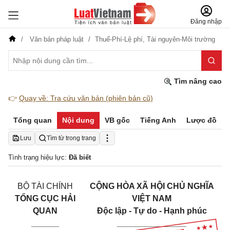
Đăng nhập
Văn bản pháp luật
Thuế-Phí-Lệ phí,
Tài nguyên-Môi trường
Tìm nâng cao
👉
Quay về: Tra cứu văn bản (phiên bản cũ)
Tổng quan
Nội dung
VB gốc
Tiếng Anh
Lược đồ
Lưu
Tìm từ trong trang
Tình trạng hiệu lực:
Đã biết
BỘ TÀI CHÍNH
CỘNG HÒA XÃ HỘI CHỦ NGHĨA
TỔNG CỤC HẢI
VIỆT NAM
QUAN
Độc lập - Tự do - Hạnh phúc
______
_______________