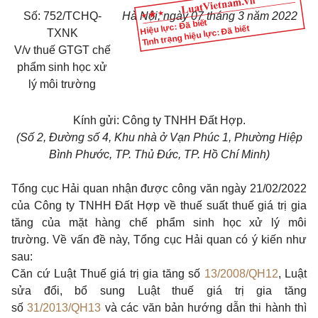
Số: 752/TCHQ-
Hà Nội, ngày 07 tháng 3 năm 2022
Hiệu lực: Đã biết
Tình trạng hiệu lực: Đã biết
TXNK
V/v thuế GTGT chế
phẩm sinh học xử
lý môi trường
Kính gửi: Công ty TNHH Đất Hợp.
(Số 2, Đường số 4, Khu nhà ở Vạn Phúc 1, Phường Hiệp
Bình Phước, TP. Thủ Đức, TP. Hồ Chí Minh)
Tổng cục Hải quan nhận được công văn ngày 21/02/2022
của Công ty TNHH Đất Hợp về thuế suất thuế giá trị gia
tăng của mặt hàng chế phẩm sinh học xử lý môi
trường. Về vấn đề này, Tổng cục Hải quan có ý kiến như
sau:
Căn cứ Luật Thuế giá trị gia tăng số
13/2008/QH12
, Luật
sửa đổi, bổ sung Luật thuế giá trị gia tăng
số
31/2013/QH13
và các văn bản hướng dẫn thi hành thì