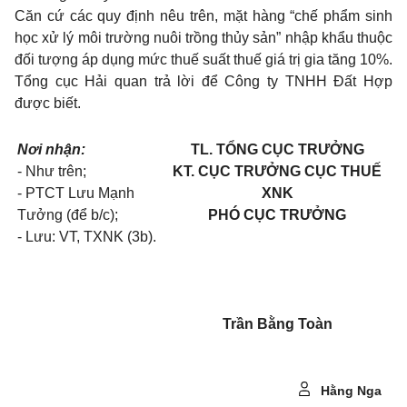
Căn cứ các quy định nêu trên, mặt hàng “chế phẩm sinh
học xử lý môi trường nuôi trồng thủy sản” nhập khẩu thuộc
đối tượng áp dụng mức thuế suất thuế giá trị gia tăng 10%.
Tổng cục Hải quan trả lời để Công ty TNHH Đất Hợp
được biết.
Nơi nhận:
TL. TỔNG CỤC TRƯỞNG
- Như trên;
KT. CỤC TRƯỞNG CỤC THUẾ
- PTCT Lưu Mạnh
XNK
Tưởng (để b/c);
PHÓ CỤC TRƯỞNG
- Lưu: VT, TXNK (3b).
Trần Bằng Toàn
Hằng Nga