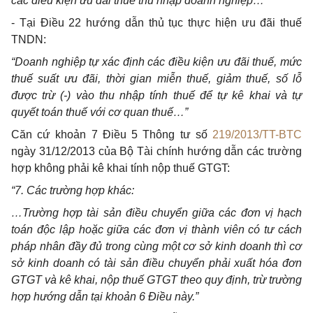
các điều kiện ưu đãi thuế thu nhập doanh nghiệp…”
- Tại Điều 22 hướng dẫn thủ tục thực hiện ưu đãi thuế
TNDN:
“Doanh nghiệp tự xác định các điều kiện ưu đãi thuế, mức
thuế suất ưu đãi, thời gian miễn thuế, giảm thuế, số lỗ
được trừ (-) vào thu nhập tính thuế để tự kê khai và tự
quyết toán thuế với cơ quan thuế…”
Căn cứ khoản 7 Điều 5 Thông tư số
219/2013/TT-BTC
ngày 31/12/2013 của Bộ Tài chính hướng dẫn các trường
hợp không phải kê khai tính nộp thuế GTGT:
“7. Các trường hợp khác:
…Trường hợp tài sản điều chuyển giữa các đơn vị hạch
toán độc lập hoặc giữa các đơn vị thành viên có tư cách
pháp nhân đầy đủ trong cùng một cơ sở kinh doanh thì cơ
sở kinh doanh có tài sản điều chuyển phải xuất hóa đơn
GTGT và kê khai, nộp thuế GTGT theo quy định, trừ trường
hợp hướng dẫn tại khoản 6 Điều này.”