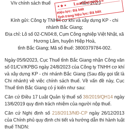
V/v chính sách thuế
năm 2023
Hiệu lực: Đã biết
Tình trạng hiệu lực: Đã biết
Kính gửi: Công ty TNHH cơ khí và xây dựng KP - chi
nhánh Bắc Giang;
Địa chỉ: Lô số 02-CN04:8, Cụm Công nghiệp Việt Nhật, xã
Hương Lâm, huyện Hiệp Hoà,
tỉnh Bắc Giang; Mã số thuế: 3800379784-002.
Ngày 05/9/2023, Cục Thuế tỉnh Bắc Giang nhận Công văn
số 01/CV/KPBG ngày 24/8/2023 của Công ty TNHH cơ khí
và xây dựng KP - chi nhánh Bắc Giang (Sau đây gọi tắt là
Chi nhánh) về việc chính sách thuế. Về vấn đề này, Cục
Thuế tỉnh Bắc Giang có ý kiến như sau:
Căn cứ Điều 17 Luật Quản lý thuế số
38/2019/QH14
ngày
13/6/2019 quy định trách nhiệm của người nộp thuế.
Căn cứ Nghị định số
218/2013/NĐ-CP
ngày 26/12/2013
của Chính phủ quy định chi tiết và hướng dẫn thi hành luật
thuế TNDN: