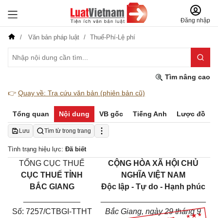
Đăng nhập
Văn bản pháp luật
Thuế-Phí-Lệ phí
Tìm nâng cao
👉
Quay về: Tra cứu văn bản (phiên bản cũ)
Tổng quan
Nội dung
VB gốc
Tiếng Anh
Lược đồ
Lưu
Tìm từ trong trang
Tình trạng hiệu lực:
Đã biết
TỔNG CỤC THUẾ
CỘNG HÒA XÃ HỘI CHỦ
CỤC THUẾ TỈNH
NGHĨA VIỆT NAM
BẮC GIANG
Độc lập - Tự do - Hạnh phúc
_____________
________________________
Số: 7257/CTBGI-TTHT
Bắc Giang, ngày 29 tháng 9