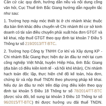
Căn cứ các quy định, hướng dẫn nêu và nội dung công
văn hỏi, Cục Thuế tỉnh Bắc Giang hướng dẫn nguyên tắc
như sau:
1. Trường hợp máy móc thiết bị ở chi nhánh khác thuộc
địa bàn tỉnh khác điều chuyển về Chi nhánh thì cơ sở kinh
doanh có tài sản điều chuyển phải xuất hóa đơn GTGT và
kê khai, nộp thuế GTGT theo quy định tại khoản 7 Điều 5
Thông tư số
219/2013/TT-BTC
.
2. Trường hợp Công ty TNHH Cơ khí và Xây dựng KP -
Chi nhánh Bắc Giang thực hiện dự án đầu tư mới tại cụm
công nghiệp Việt Nhật, huyện Hiệp Hòa, tỉnh Bắc Giang
(địa bàn có điều kiện kinh tế - xã hội khó khăn), Chi nhánh
hạch toán độc lập, thực hiện chế độ kế toán, hóa đơn,
chứng từ và nộp thuế TNDN theo phương pháp kê khai.
Nếu dự án đầu tư mới trên đáp ứng điều kiện theo quy
định tại khoản 5 Điều 18 Thông tư số
78/2014/TT-BTC
(được sửa đổi, bổ sung tại khoản 3 Điều 10 Thông tư số
96/2015/TT-BTC
) thì được hưởng ưu đãi thuế TNDN.