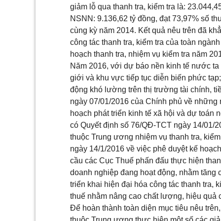
giảm lỗ qua thanh tra, kiểm tra là: 23.044
NSNN: 9.136,62 tỷ đồng, đạt 73,97% số thu
cùng kỳ năm 2014.
Kết quả
nêu trên đã khẳ
công tác thanh tra, kiểm tra của toàn ngà
hoạch thanh tra, nhiệm vụ kiểm tra năm 201
Năm 2016, với dự báo nền kinh tế nước ta t
giới và khu vực tiếp tục diễn biến phức tạp;
động khó lường trên thị trường tài chính, ti
ngày 07/01/2016 của Chính phủ về những n
hoạch
phát triển
kinh tế
xã hội và dự toán 
có
Quyết
định s
ố
76/QĐ-TCT ngày 14/01/
thuộc
Trung ương nhiệm vụ thanh tra, kiểm
ngày 14/1/2016 về việc phê duyệt
kế hoạc
c
ầ
u các Cục Thuế phấn đấu thực hiện thanh t
doanh nghiệp đang hoạt động, nhằm tăng cư
triển khai hiện đại hóa công tác thanh
tr
a, k
thuế nhằm nâng cao chất lượng, hiệu quả cô
Đ
ể
hoàn thành toàn diện mục tiêu nêu trên
thuộc Trung ương thực hiện một số các giả