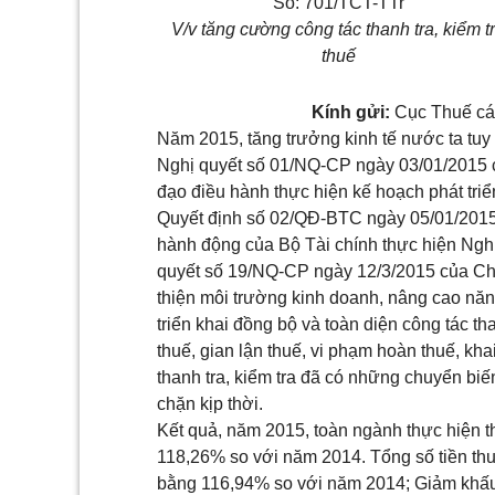
Số: 701/TCT-TTr
V/v tăng cường công tác thanh tra, kiểm t
thuế
Kính gửi:
Cục Thuế các
Năm 2015, tăng trưởng kinh tế nước ta tu
Nghị quyết số
01/NQ-CP
ngày 03/01/2015 c
đạo điều hành thực hiện kế hoạch phát tri
Quyết định số
02/QĐ-BTC
ngày 05/01/2015
hành động của Bộ Tài chính thực hiện Ngh
quyết số
19/NQ-CP
ngày 12/3/2015 của
Ch
thiện môi trường kinh doanh, nâng cao nă
triển khai đồng bộ và toàn diện công tác tha
thuế, gian lận thuế, vi phạm hoàn thuế, kh
thanh tra,
kiểm tra
đã có những chuyển biến 
chặn kịp thời.
Kết quả
, năm 2015, toàn ngành thực hiện t
118,26% so với năm 2014. Tổng số tiền thuế 
bằng 116,94% so với năm 2014; Giảm khấu 