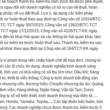
 kế hoạch thanh tra, kiểm tra năm 2016 đã được phê duyệt,
 tra ngay đối với doanh nghiệp có rủi ro cao về thuế, hoàn
ợp pháp;
về
ưu đãi thu
ế
. Lưu ý, áp dụng các biện pháp
 hồ sơ hoàn thuế theo quy định tại Công văn số
10024/BTC-
BTC-TCT
ngày 30/7/2015; Công văn số
13822/BTC-TCT
-TCT
ngày 17/12/2015; Công văn số 4226/TCT-KK ngày
n đến tờ khai Hải quan và các thông tin hải quan khác làm
 hồ sơ kiểm tra trước hoàn thuế sau; Thanh tra, kiểm tra sau
uế khác theo quy định tại Công văn số 164/TCT-KK ngày
xử lý vi phạm trong việc chấp hành chế độ hóa đơn, chứng từ
với các tổ chức tín dụng, doanh nghiệp kinh doanh vàng
 lĩnh vực có khả năng có số thu lớn như: Dầu khí; Xăng
 tư, thiết bị viễn thông; Công ty kinh doanh bất động sản
yển nhượng vốn, thương hiệu; Chuyển nhượng dự án; Quảng
Bệnh viện; Hàng không; Ngân hàng; Vận tải Taxi; Dược
 ty xổ số kiến thiết; kinh doanh thương mại điện tử, ...
am: Honda, Yamaha, Toyota,...; Các tập đoàn bán buôn, bán
ins); Các doanh nghiệp chưa được thanh tra, kiểm tra từ 5