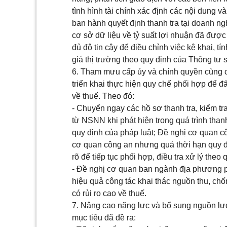
tình hình tài chính xác định các nội dung v
ban hành quyết định thanh tra tại doanh ng
cơ sở dữ liệu về tỷ suất lợi nhuận đã đượ
đủ độ tin cậy để điều chỉnh việc kê khai, t
giá thị trường theo quy định của Thông tư 
6. Tham mưu cấp
ủy
và chính quyền cùng 
triển khai thực hiện quy chế phối hợp để đấ
về thuế. Theo đó:
- Chuyển ngay các hồ sơ thanh tra, kiểm tr
từ NSNN khi phát hiện trong quá trình than
quy định của pháp luật; Đề nghị cơ quan c
cơ quan công an nhưng quá thời hạn quy đ
rõ để tiếp tục ph
ố
i hợp, điều tra xử lý theo 
- Đ
ề
nghị cơ quan ban ngành địa phương
hiệu quả công tác khai thác nguồn thu, chố
có rủi ro cao về thuế.
7. Nâng cao năng lực và bổ sung nguồn lực
mục tiêu đã đề ra: