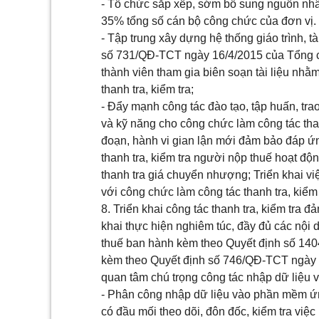
- Tổ chức sắp xếp, sớm bổ sung nguồn nhân 
35% tổng số cán bộ công chức của
đơn vị
.
- Tập trung xây dựng hệ thống giáo trình, tà
số 731/QĐ-TCT ngày 16/4/2015 của Tổng c
thành viên tham gia biên soạn tài liệu nh
ằ
m
thanh tra, kiểm tra;
- Đẩy mạnh công tác đào tạo, tập huấn, trao
và kỹ năng cho công chức làm công tác than
đoạn, hành vi gian lận mới đảm bảo đáp ứ
thanh tra, kiểm tra người nộp thu
ế
hoạt độn
thanh tra giá chuy
ể
n nhượng; Triển khai vi
với công chức làm công tác thanh tra, kiểm 
8. Triển khai công tác thanh tra, kiểm tra đ
khai thực hiện nghiêm túc, đầy đủ các nội dun
thuế ban hành kèm theo Quyết định số
140
kèm theo Quyết định số
746/QĐ-TCT
ngày 
quan tâm chú trọng công tác nhập dữ liệ
- Phân công nhập dữ liệu vào phần mềm ứ
có đ
ầ
u mối theo dõi, đôn đốc, kiểm tra việc