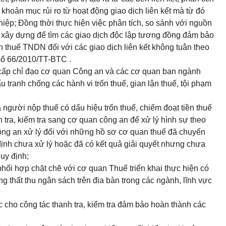
à khoản mục rủi ro từ hoạt động giao dịch liên kết mà từ đó
hiệp; Đồng thời thực hiện việc phân tích, so sánh với nguồn
c xây dựng để tìm các giao dịch độc lập tương đồng đảm bảo
ính thuế TNDN đối với các giao dịch liên kết không tuân theo
số
66/2010/TT-BTC
.
cấp chỉ đạo cơ quan Công an và các cơ quan ban ngành
u tranh chống các hành vi trốn thuế, gian lận thuế, tội phạm
a người nộp thuế có dấu hiệu trốn thuế, chiếm đoạt tiền thuế
h tra, kiểm tra sang cơ quan công an để xử lý hình sự theo
ông an xử lý đối với những hồ sơ cơ quan thuế đã chuyển
ịnh chưa xử lý hoặc đã có kết quả giải quyết nhưng chưa
quy định;
phối hợp
chặt chẽ với cơ quan Thuế triển khai thực hiện có
ng thất thu ngân sách trên địa bàn trong các ngành, lĩnh vực
 cho công tác thanh tra, kiểm tra đảm bảo hoàn thành các