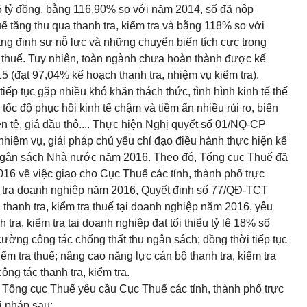
,45 tỷ đồng, bằng 116,90% so với năm 2014, số đã nộp
ế tăng thu qua tha
n
h tra, kiểm tra và bằng 118% so với
ng định sự nỗ lực và những chuyển biến tích cực trong
nh thuế. Tuy nhiên, toàn ngành chưa hoàn thành được kế
5 (đạt 97,04% kế hoạch thanh tra, nhiệm vụ kiểm tra).
iếp tục gặp nhiều khó khăn thách thức, tình hình kinh tế thế
 tốc độ phục hồi kinh tế chậm và tiềm ẩn nhiều rủi ro, biến
ền tệ, giá dầu thô.... Thực hiện Nghị quyết số
01/NQ-CP
hiệm vụ, giải pháp chủ yếu chỉ đạo điều hành thực hiện kế
ngân sách Nhà nước năm 2016. Theo đó, T
ổ
ng cục Thu
ế
đã
2016
về
việc giao cho Cục Thu
ế
các tỉnh,
thành phố
trực
 tra
doanh nghiệp năm 2016, Quyết định số 77/QĐ-TCT
h
thanh tra,
kiểm tra
thu
ế
tại doanh nghiệp năm 2016, yêu
ra, kiểm tra tại doanh nghiệp đạt tối thiểu tỷ lệ 18% số
ờng công tác chống thất thu ngân sách; đồng thời tiếp tục
iểm tra thuế; nâng cao năng lực cán bộ thanh tra, kiểm tra
ng tác thanh tra, ki
ể
m
tr
a.
, Tổng cục Thuế yêu cầu Cục Thuế các tỉnh, thành phố trực
i pháp sau: