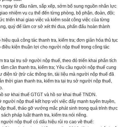
h ngay từ đầu năm, sắp xếp, sớm bổ sung nguồn nhân lực
i giao nhiệm vụ cụ thể đến từng phòng, bộ phận, đoàn, đội;
hức triển khai giao việc và kiểm soát công việc của từng
ng, quý để làm cơ sở xét thi đua, phấn đấu hoàn thành
có hiệu quả công tác thanh tra, kiểm tra; đơn giản hóa thủ tục
o điều kiện thuận lợi cho người nộp thuế trong công tác
m tra tại trụ sở người nộp thuế, theo đó triển khai phân tích
 tâm cần thanh tra,
kiểm tra
; Yêu cầu người nộp thuế cung
 điện tử (trừ các thông tin, tài liệu mà người nộp thuế đã
 thời gian thanh tra, kiểm tra tại trụ sở người nộp thuế,
o.
a hồ sơ khai thuế GTGT và hồ sơ khai thuế TNDN.
 sở người nộp thuế kết h
ợ
p với việc đẩy mạnh tuyên truyền,
nộp thuế, tháo gỡ vư
ớ
ng m
ắ
c phát sinh trong quá trình thực
sách pháp luật thanh tra, kiểm tra nói riêng.
a người nộp thuế có dấu hiệu rủi ro cao
về
thu
ế
: