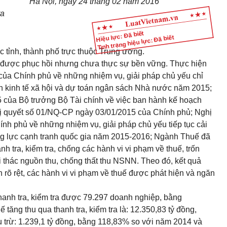
Hà Nội, ngày
24 tháng 02
năm 2016
ra
Hiệu lực: Đã biết
Tình trạng hiệu lực: Đã biết
 tỉnh, thành phố trực thuộc Trung ương.
y được phục hồi nhưng chưa thực sự bền vững. Thực hiện
ủa Chính phủ về những nhiệm vụ, giải pháp chủ yếu chỉ
ển kinh tế xã hội và dự toán ngân sách Nhà nước năm 2015;
 của Bộ trưởng Bộ Tài chính về việc ban hành kế hoạch
ị quyết số
01/NQ-CP
ngày 03/01/2015 của Chính phủ; Nghị
ính phủ
về những nhiệm vụ, giải pháp chủ yếu tiếp tục cải
ng lực cạnh tranh quốc gia năm 2015-2016; Ngành Thuế đã
nh tra, kiểm tra, chống các hành vi vi phạm về thuế, trốn
ai thác nguồn thu, chống thất thu NSNN. Theo đó, kết quả
rõ rệt, các hành vi vi phạm về thuế được phát hiện và ngăn
hanh tra, kiểm tra được 79.297 doanh nghiệp, bằng
tăng thu qua thanh tra, kiểm tra là: 12.350,83 tỷ đồng,
trừ: 1.239,1 tỷ đồng, bằng 118,83% so với năm 2014 và