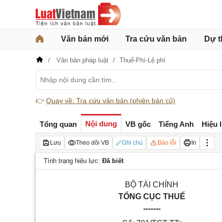
Văn bản mới
Tra cứu văn bản
Dự t
Văn bản pháp luật
Thuế-Phí-Lệ phí
👉
Quay về: Tra cứu văn bản (phiên bản cũ)
Nội dung
Tổng quan
VB gốc
Tiếng Anh
Hiệu 
Lưu
Theo dõi VB
Ghi chú
Báo lỗi
In
Tình trạng hiệu lực:
Đã biết
BỘ TÀI CHÍNH
TỔNG CỤC THUẾ
-------