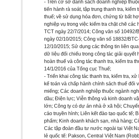
- Trên cơ sở danh sách doanh nghiệp thuộc
tiến hành rà soát, tập trung thanh tra, kiểm
thuế; về sử dụng hóa đơn, chứng từ bất h
nghiệp vụ trong việc kiểm tra chặt chẽ các
TCT
ngày 22/7/2014; Công văn số
10492/
ngày 02/10/2015; Công văn số
18832/BTC
12/10/2015; Sử dụng các thông tin liên qua
dữ liệu đối chiếu trong công tác giải quyết
hoàn thuế v
à
công tác thanh tra,
kiểm tra
th
14/1/2016 của Tổng cục Thuế;
- Triển khai công tác thanh tra, kiểm tra, 
k
ế
toán và ch
ấ
p hành chính sách thu
ế
đ
ố
i 
miếng; Các doanh nghiệp thuộc ngành nghề,
dầu; Điện lực; Viễn thông và kinh doanh vật
lớn; Công ty có dự án nhà ở xã hội; Chu
cáo truy
ề
n hình; Liên
kết
đào tạo
quốc
t
ế
; 
phẩm; Kinh doanh khách sạn, nhà hàng; Công
Các tập đoàn đầu tư nước ngoài tại Việt N
lẻ quốc tế: Pakson, Central Việt Nam (Robb