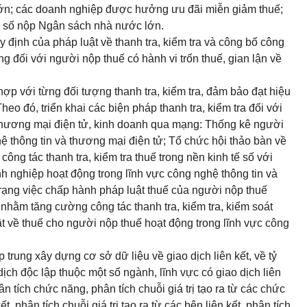
 lớn; các doanh nghiệp được hưởng ưu đãi miễn giảm thuế;
và số nộp Ngân sách nhà nước lớn.
y định của pháp luật về thanh tra,
kiểm tra
và công bố công
ng đối với người nộp thuế có hành vi trốn thuế, gian lận về
hợp với từng đối tượng thanh tra, kiểm tra, đảm bảo đạt hiệu
Theo đó, triển khai các biện pháp thanh tra, kiểm tra đối với
hương mại điện tử, kinh doanh qua mạng: Thống kê người
ệ thông tin và thương mại điện tử; Tổ chức hội thảo bàn về
công tác thanh tra, kiểm tra thuế trong nền kinh tế số với
h nghiệp hoạt động trong lĩnh vực công nghệ thông tin và
trạng việc chấp hành pháp luật thuế của người nộp thuế
 nhằm tăng cường công tác thanh tra, kiểm tra, kiểm soát
ật về thuế cho người nộp thuế hoạt động trong lĩnh vực công
trung xây dựng cơ sở dữ liệu về giao dịch liên kết, về tỷ
ịch độc lập thuộc một số ngành, lĩnh vực có giao dịch liên
n tích chức năng, phân tích chuỗi giá trị tạo ra từ các chức
t, phân tích chuỗi giá trị tạo ra từ các bên liên kết, phân tích