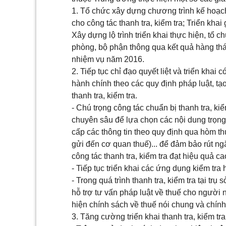
1. Tổ chức xây dựng chương trình kế hoạc
cho công tác thanh tra, kiểm tra; Triển kha
Xây dựng lộ trình triển khai thực hiện, tổ c
phòng, bộ phận thông qua kết quả hàng thá
nhiệm vụ năm 2016.
2. Tiếp tục chỉ đạo quyết liệt và triển khai 
hành chính theo các quy định pháp luật, tạ
thanh tra, kiểm tra.
- Chú trọng công tác chuẩn bị thanh tra, kiể
chuyên sâu để lựa chọn các nội dung trọng
cấp các th
ô
ng tin theo quy định qua hòm thư
gửi đến cơ quan thuế)... để đảm bảo rút ngắn
công tác thanh tra, ki
ể
m
tr
a đạt hiệu quả ca
- Tiếp tục triển khai các ứng dụng kiểm tr
- Trong quá tr
ì
nh thanh tra, kiểm tra tại trụ
hỗ trợ tư vấn pháp luật về thuế cho người 
hiện chính sách về thuế nói chung và chính 
3. Tăng cường triển khai thanh tra, kiểm tr