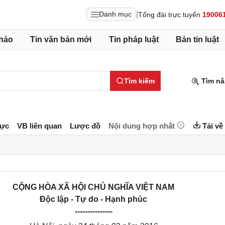
|
Danh mục
Tổng đài trực tuyến
19006
hảo
Tin văn bản mới
Tin pháp luật
Bản tin luật
Tìm kiếm
Tìm nâ
lực
VB liên quan
Lược đồ
Nội dung hợp nhất
Tải về
CỘNG HÒA XÃ HỘI CHỦ NGHĨA VIỆT NAM
Độc lập - Tự do - Hạnh phúc
---------------