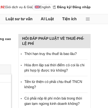
|
|
192
Gói dịch vụ & Giá
English
Đăng ký
/ Đăng nhập
Luật sư tư vấn
AI Luật
Tiện ích
HỎI ĐÁP PHÁP LUẬT VỀ THUẾ-PHÍ-
ng cao
LỆ PHÍ
Thời hạn truy thu thuế là bao lâu?
Hóa đơn lập sai thời điểm có coi là chi
phí hợp lý được trừ không?
Tiền từ thiện có phải chịu thuế TNCN
không?
Có phải nộp lệ phí môn bài trong thời
gian tạm ngừng kinh doanh không?