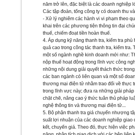
năm trở lên, đặc biệt là các doanh nghiệp
Các tập đoàn, tổng công ty có doanh thu 
- Xử lý nghiêm các hành vi vi phạm theo qu
khai trên các phương tiện thông tin đại chú
thuế, chiếm đoạt tiền hoàn thuế.
4. Áp dụng kỹ năng thanh tra, kiểm tra phù 
quả cao trong công tác thanh tra, kiểm tra. 
một số ngành nghề kinh doanh mới như: T
nộp thuế hoạt động trong lĩnh vực công ngh
những nội dung giải quyết thách thức trong 
các ban ngành có liên quan và một số doan
thương mại điện tử nhằm trao đổi về thực 
trong lĩnh vực này; đưa ra những giải pháp
chặt chẽ, nâng cao ý thức tuân thủ pháp lu
nghệ thông tin và thương mại điện tử...
5. Bộ phận thanh tra giá chuyển nhượng tập 
suất lợi nhuận của các doanh nghiệp giao d
kết, chuyển giá. Theo đó, thực hiện việc phâ
năng, phân tích giao dịch với các bên liên kế