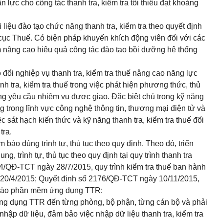
lực cho công tác thanh tra, kiểm tra t
ố
i thi
ể
u đạt khoảng
i liệu đào tạo chức năng thanh tra, kiểm tra theo quyết định
ục Thuế. Có biện pháp khuy
ế
n khích động viên đối với các
 nâng cao hiệu quả công tác đ
à
o tạo bồi dưỡng hệ thống
 đổi nghiệp vụ thanh tra, kiểm tra thu
ế
nâng cao năng lực
h tra, kiểm tra thu
ế
trong việc phát hiện phương thức, thủ
ng yêu c
ầ
u nhiệm vụ được giao. Đặc biệt chú trọng kỹ năng
g trong lĩnh vực công ng
hệ thông tin
, thương mại điện tử và
ệc sát hạch kiến thức và kỹ năng thanh tra,
kiểm tra
thuế đối
tra.
ảm bảo đúng trình tự, thủ tục theo quy định. Theo đó, triển
g, trình tự, thủ tục theo quy định tại quy trình thanh tra
4/QĐ-TCT
ngày 28/7/2015, quy trình kiểm tra thuế ban hành
20/4/2015; Quyết định số
2176/QĐ-TCT
ngày 10/11/2015,
u vào phần mềm ứng dụng TTR:
ng dụng TTR đến từng phòng, bộ phận, từng cán bộ và phải
 nhập dữ liệu, đảm bảo việc nhập dữ liệu thanh tra, kiểm tra