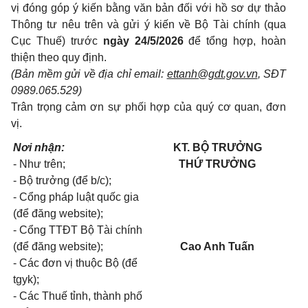
vị đóng góp ý kiến bằng văn bản đối với hồ sơ dự thảo
Thông tư nêu trên và gửi ý kiến về Bộ Tài chính (qua
Cục Thuế) trước
ngày 24/5/2026
để tổng hợp, hoàn
thiện theo quy định.
(Bản mềm gửi về địa chỉ email:
ettanh@gdt.gov.vn
, SĐT
0989.065.529)
Trân trọng cảm ơn sự phối hợp của quý cơ quan, đơn
vị.
Nơi nhận:
KT. BỘ TRƯỞNG
- Như trên;
THỨ TRƯỞNG
- Bộ trưởng (để b/c);
- Cổng pháp luật quốc gia
(để đăng website);
- Cổng TTĐT Bộ Tài chính
(để đăng website);
Cao Anh Tuấn
- Các đơn vị thuộc Bộ (để
tgyk);
- Các Thuế tỉnh, thành phố