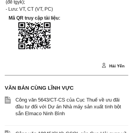
(để tgyk);
- Lưu: VT, CT (VT, PC)
Mã QR truy cập tài liệu:
Hải Yến
VĂN BẢN CÙNG LĨNH VỰC
Công văn 5643/CT-CS của Cục Thuế về ưu đãi
đầu tư đối với Dự án Nhà máy sản xuất tinh bột
sắn Elmaco Ninh Bình