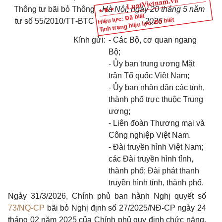
Thông tư bãi bỏ Thông
Hà Nội, ngày 20 tháng 5 năm
Hiệu lực: Đã biết
Tình trạng hiệu lực: Đã biết
tư số 55/2010/TT
-
BTC
2026
Kính gửi:
- Các Bộ, cơ quan ngang
Bộ;
- Ủy ban trung ương Mặt
trận Tổ quốc Việt Nam;
- Ủy ban nhân dân các tỉnh,
thành phố trực thuộc Trung
ương;
- Liên đoàn Thương mại và
Công nghiệp Việt Nam.
- Đài truyền hình Việt Nam;
các Đài truyền hình tỉnh,
thành phố; Đài phát thanh
truyền hình tỉnh, thành phố.
Ngày 31/3/2026, Chính phủ ban hành Nghị quyết số
73/NQ-CP
bãi bỏ Nghị định số 27/2025/NĐ-CP ngày 24
tháng 02 năm 2025 của Chính phủ quy định chức năng,