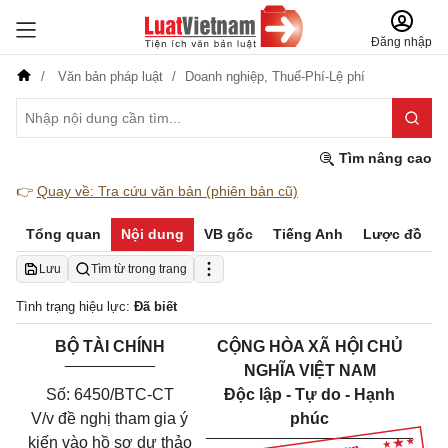
Đăng nhập
Văn bản pháp luật
Doanh nghiệp,
Thuế-Phí-Lệ phí
Tìm nâng cao
👉
Quay về: Tra cứu văn bản (phiên bản cũ)
Tổng quan
Nội dung
VB gốc
Tiếng Anh
Lược đồ
Lưu
Tìm từ trong trang
Tình trạng hiệu lực:
Đã biết
BỘ TÀI CHÍNH
CỘNG HÒA XÃ HỘI CHỦ
__________
NGHĨA VIỆT NAM
Số: 6450/BTC-CT
Độc lập - Tự do - Hạnh
V/v đề nghị tham gia ý
phúc
_______________________
kiến vào hồ sơ dự thảo