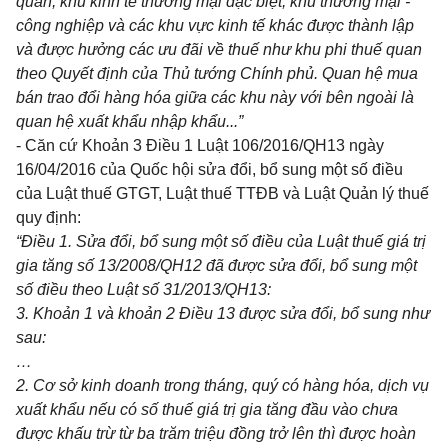
quan, khu kinh tế thương mại đặc biệt, khu thương mại -
công nghiệp và các khu vực k
i
nh t
ế
khác được thành
lậ
p
và được hưởng các
ư
u đãi về thu
ế
như khu phi thu
ế
quan
theo Quyết định của Thủ tướng Chính ph
ủ
.
Q
uan hệ mua
bán trao đ
ổ
i hàng hóa giữa các khu này với bên ngoài là
quan hệ
xuất kh
ẩ
u nhập kh
ẩ
u...”
- Căn cứ Khoản 3 Điều 1 Luật 106/2016/QH13 ngày
16/04/20
1
6 của Quốc hội sửa đổi, bổ sung một số điều
của Luật thuế GTGT, Luật thuế TTĐB và Luật Quản lý thuế
quy định:
“Điều
1.
Sửa đổi,
bổ
sung một số điều của Luật thu
ế
giá trị
gia t
ă
ng s
ố
1
3/2008/
Q
H
1
2 đã được sửa đổi, bổ sung một
số điều theo Luật s
ố
3
1
/2013/QH
1
3
:
3. Kho
ả
n
1
và khoản 2 Điều
1
3 được sửa đổi, bổ sung như
sau:
…
2. Cơ sở kinh doanh t
r
ong tháng, quý có hàng hóa, dịch vụ
xuất khẩu nếu c
ó
s
ố
thuế gi
á
trị gia tăng đầu vào chưa
được kh
ấ
u trừ từ ba trăm triệu đồng trở
l
ên thì được hoàn