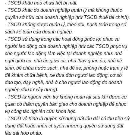
- TSCĐ khấu hao chưa hết bị mất.
- TSCĐ khác do doanh nghiệp quản lý mà không thuộc
quyền sở hữu của doanh nghiệp (trừ TSCĐ thuê tài chính).
- TSCĐ không được quản lý, theo d
õ
i, hạch toán trong s
ổ
sách kế toán của doanh nghiệp.
- TSCĐ sử dụng
tro
ng các hoạt động phúc
l
ợi phục vụ
người lao động của doanh nghiệp (trừ các TSCĐ phục vụ
cho người
l
ao động làm việc tại doanh nghiệp như: nhà
nghỉ giữa ca, nhà ăn giữa ca, nhà thay quần áo, nhà vệ
sinh, bể chứa nước sạch, nhà để xe, phòng hoặc trạm y tế
đ
ể
khám chữa bệnh, xe đưa đón người lao động, cơ sở
đào tạo, d
ạ
y nghề, nhà ở cho người lao động do doanh
nghiệp đầu tư xây dựng).
- TSCĐ từ nguồn viện t
r
ợ không hoàn lại sau kh
i
được cơ
quan có thẩm quyền bàn giao cho doanh nghiệp đ
ể
phục
vụ công tác nghiên cứu khoa học.
- TSCĐ vô hình là quy
ề
n sử dụng đất lâu dài có thu tiền sử
dụng đất hoặc nhận chuyển nhượng quy
ề
n sử dụng đất
lâu dài hợp pháp.