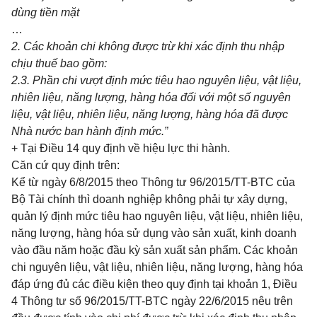
d
ù
ng tiền mặt
…
2. Các khoản chi không được trừ kh
i
xác định thu nhập
chịu thuế bao gồm:
2.3. Phần chi vượt định mức tiêu hao nguyên l
i
ệu, vật liệu,
nhiên liệu, năng lượng, hàng hóa đối với một số nguyên
liệu, vật liệu, nhiên liệu, năng lượng, hàng hóa đã được
Nhà nước ban hành định mức.”
+ Tại Điều 14 quy định về hiệu lực thi hành.
Căn cứ quy định trên:
Kể từ ngày 6/8/2015 theo Thông tư 96/2015/TT-BTC của
Bộ Tài chính thì doanh nghiệp không phải tự xây dựng,
quản lý định mức tiêu hao nguyên liệu, vật liệu, nhiên liệu,
năng lượng, hàng hóa sử dụng vào sản xuất, kinh doanh
vào đầu năm hoặc
đ
ầu kỳ sản xuất sản phẩm. Các khoản
chi nguyên liệu, vật liệu, nhiên liệu, n
ă
n
g
lượng, hàng hóa
đáp
ứ
ng đủ các điều kiện theo quy định tại khoản 1, Điều
4 Thông tư số 96/2015/TT-BTC ngày 22/6/2015 nêu trên