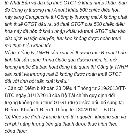
từ Nhật Bản và đã nộp thuế GTGT ở khâu nhập kh
ẩ
u. Sau
đó Công ty thương mại A xuất khẩu 500 chiếc điều hòa
này sang Campuchia thì Công ty thương mại A không phải
tính thuế GTGT đầu ra, số thuế GTGT của 500 chiếc điều
hòa này đã nộp ở khâu nhập khẩu và thuế GTGT đầu vào
của dịch vụ vận chuy
ể
n,
l
ưu kho không được hoàn thuế
mà thực hiện khấu trừ.
Ví dụ: Công ty TNHH sản xuất và thương mại B xuất kh
ẩ
u
tinh bột sắn sang Trung Quốc qua đường mòn, lối mở
không thuộc địa bàn hoạt động hải quan thì Công ty TNHH
sản xuất và thương mại B không được hoàn thuế GTGT
đối với t
i
nh bột sắn xuất kh
ẩ
u.”
- Căn cứ Điểm b Khoản 23 Điều 4 Thông tư 219/2013/TT-
BTC ngày 31/12/2013 của Bộ Tài chính quy định đối
tượng không chịu thuế GTGT (được sửa đổi, bổ sung tại
Điểm c Khoản 1 Điều 1 Thông tư 130/2016/TT-BTC):
“b) Việc xác định tỷ trọng trị giá tài nguyên, khoáng sản và
chi phí năng lượng trên giá thành được thực hiện theo
công thức: