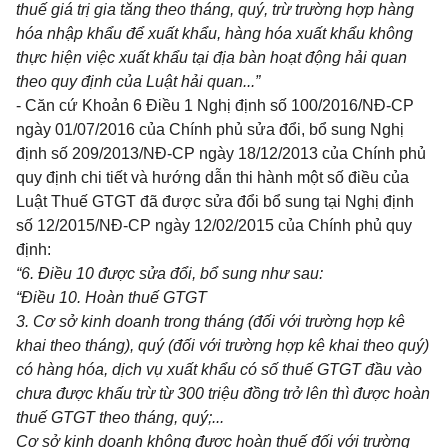
thu
ế
giá t
rị
gia tăng theo tháng, quý, trừ trường hợp hàng
hóa nhập kh
ẩ
u để xuất khẩu, hàng hóa xuất khẩu không
thực hiện việc xuất khẩu tại địa bàn hoạt động h
ả
i quan
theo quy định của Luật hải quan...
”
- Căn cứ Khoản 6 Điều 1 Nghị định số 100/2016/NĐ-CP
ngày 01/07/2016 của Chính phủ sửa đổi, bổ sung Nghị
định số 209/2013/NĐ-CP ngày 18/12/2013 của Chính phủ
quy định chi tiết và hướng dẫn thi hành một số điều của
Luật Thuế GTGT đã được sửa đổi bổ sung tại Nghị định
số 12/2015/NĐ
-
CP ngày 12/02/2015 của Chính phủ quy
định:
“
6
. Điều 10 được sửa đổi, bổ sung như sau:
“Điều 10. Hoàn thuế GTGT
3. Cơ sở kinh doanh trong tháng (đối với trường hợp kê
khai theo tháng), quý (đối với
t
rường hợp kê khai theo quý)
có hàng hóa, dịch vụ xuất khẩu có số thuế GTGT đ
ầ
u vào
chưa được khấu trừ từ 300 t
ri
ệu đồng trở lên thì được hoàn
thuế GTGT
theo tháng, quý;...
Cơ sở kinh doanh không được hoàn thuế đối với trường