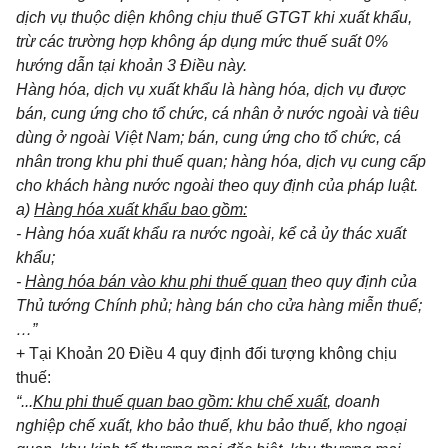
dịch vụ thuộc diện không chịu thuế GTGT kh
i
xuất kh
ẩ
u,
trừ các trường hợp không áp dụng mức thuế suất 0%
hướng dẫn tại khoản 3 Điều này.
Hàng hóa, dịch vụ xuất kh
ẩ
u là hàng h
óa
, dịch vụ được
bán, cung ứng cho tổ chức, cá nhân ở nước ngoài và tiêu
dùng ở ngoài Việt Nam; bán, cung ứng cho tổ chức, cá
nhân trong khu ph
i
thuế quan; hàng hóa, dịch vụ cung cấp
cho khách hàng nước ngoài theo quy định của pháp luật
.
a)
Hàng hóa xuất kh
ẩ
u bao gồm:
- Hàng hóa xuất khẩu ra nước ngoài, k
ể
cả ủy thác xuất
kh
ẩ
u;
-
Hàng hóa bán vào khu ph
i
thuế quan
theo quy định của
Thủ tướng Chính phủ; hàng bán cho cửa hàng mi
ễ
n thu
ế
;
…”
+ Tại Khoản 20 Điều 4 quy định đối tượng không chịu
thuế:
“...
Khu ph
i
thuế
qu
an bao
gồ
m: khu ch
ế
xuất
, doanh
nghiệp ch
ế
xuất, kho bảo thuế
,
khu b
ả
o thuế, kho ngoại