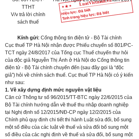
TTHT
Hiệu lực: Đã biết
Tình trạng hiệu lực: Đã biết
V/v trả lời chính
sách thuế
Kính gửi:
Cổng thông tin điện tử - Bộ Tài chính
Cục thuế TP Hà Nội nhận được Phiếu chuyển số 801/PC-
TCT ngày 24/8/2017 của Tổng cục Thuế chuyển thư hỏi
của độc giả Nguyễn Thị Ánh ở Hà Nội do Cổng thông tin
điện tử - Bộ Tài chính chuyển đến (sau đây gọi là “độc
giả”) hỏi về chính sách thuế. Cục thuế TP Hà Nội có ý kiến
như sau:
1. Về xây dựng định m
ứ
c nguyên vật liệu
Căn cứ Thông tư số 96/2015/TT-BTC ngày 22/6/2015 của
Bộ Tài chính hướng dẫn về thuế thu nhập doanh nghiệp
tại Nghị định số 12/2015/NĐ-CP ngày 12/2/2015 của
Chính phủ quy định chi tiết thi hành Luật sửa đổi, bổ sung
một số điều của các luật về thuế và sửa đổi bổ sung một
số điều của các nghị định về thuế và sửa đổi, bổ sung một