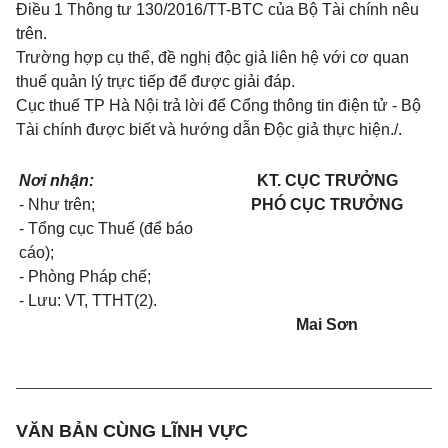
Điều 1 Thông tư 130/20
1
6/TT-BTC của Bộ Tài chính nêu
trên.
Trường hợp cụ thể, đề nghị độc giả liên hệ với cơ quan
thuế quản lý trực tiếp để được
gi
ải đáp.
Cục thuế TP Hà Nội trả lời để Cổng thông tin điện tử - Bộ
Tài chính được biết và hướng dẫn Độc giả thực hiệ
n./.
Nơi nhận:
KT. CỤC TRƯỞNG
- Như trên;
PHÓ CỤC TRƯỞNG
- Tổng cục Thuế (để báo
cáo);
- Phòn
g
Pháp chế;
- Lưu: VT, TTHT(2).
Mai Sơn
VĂN BẢN CÙNG LĨNH VỰC