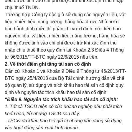
đều được tính vào chi phí được trừ khi xác định thu nhập
chịu thuế TNDN.
Trườn
g
hợp Công ty độc giả sử dụng các nguyên liệu, vật
liệu, nhiên liệu, năn
g
lượn
g
, hàng hóa được Nhà nước
ban hành định mức thì ph
ầ
n chi vượt định mức tiêu hao
nguyên liệu, vật liệu, nhiên liệu, năng lượng, hàng hóa sẽ
không được tính vào chi phí được trừ khi xác định thu
nhập chịu thuế theo quy định tại Khoản 2.3 Điều 4 Thông
tư 96/2015/TT-BTC ngày 22/6/2015 nêu trên.
2. Về thời điểm ghi tăng tài sản cố định
Căn cứ Khoản 1 và Khoản 9 Điều 9 Thông tư 45/2013/TT-
BTC ngày 25/4/2013 của Bộ Tài chính hướng dẫn về chế
độ quản lý, sử dụng và trích khấu hao tài sản cố định quy
định về nguyên tắc trích khấu hao tài sản cố định:
“Điều 9. Nguyên tắc trích khấu hao tài sản cố định:
1. T
ấ
t cả TSCĐ hiện có của doanh nghiệp đ
ề
u phải trích
khấu hao, trừ những TSCĐ sau đây:
- TSCĐ đã khấu hao hết giá trị nhưng v
ẫ
n đang sử dụng
vào hoạt động sản xuất kinh doanh.