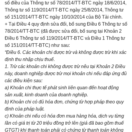
số điều của Thông tư số 78/2014/TT-BTC ngày 18/6/2014,
Thông tư số 119/2014/TT-BTC ngày 25/8/2014, Thông tư
số 151/2014/TT-BTC ngày
1
0/10/2014 của Bộ Tài chính.
+ Tại Điều 4 quy định sửa đổi, bổ sung Điều 6 Thông tư số
78/2014/TT-BTC (đã được sửa đổi, bổ sung tại Khoản 2
Điều 6 Thông tư số 119/2014/TT-BTC và Điều 1 Thông tư
số 151/2014/TT-BTC) như sau:
“Điều
6
. Các khoản ch
i
được trừ và không được trừ kh
i
xác
định thu nhập chịu thuế.
1.
Trừ các khoản chi không được trừ nêu tại Khoản 2 Điều
này, doanh nghiệp được trừ mọi khoản chi nếu đáp ứng đủ
các điều kiện sau:
a) Khoản ch
i
thực tế phát sinh liên quan đến hoạt động
sản xuất, kinh doanh của doanh nghiệp.
b) Khoản ch
i
có đủ hóa đơn, chứng từ hợp pháp theo quy
định của pháp luật.
c) Khoản ch
i
nếu có hóa đơn mua hàng hóa, dịch vụ từng
l
ần c
ó
giá trị từ 20 triệu đồng trở lên (giá đã bao gồm thuế
GTGT) kh
i
thanh toán phải có chứng từ thanh toán không