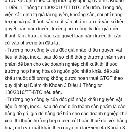
được xác định theo công thức quy định tại Điểm c Khoản
1 Điều
1
Thông tư 130/2016/TT-BTC nêu trên. Trong đó,
việc xác định tr
ị
gi
á tài nguyên, khoáng sản, chi phí năng
lượng và giá thành sản xuất sản phẩm căn cứ vào số liệu
quyết toán năm trước; trường hợp công ty độc giả mới
thành lập chưa có báo cáo quyết toán năm trước thì căn
cứ vào phương án đầu tư.
- Trường hợp công ty của độc giả nhập kh
ẩ
u nguyên vật
liệu là thép, inox... sau đó sơ ch
ế
thông thường thành sản
phẩm đ
ể
bán cho các doanh nghiệp chế xuất thì thuộc
trường hợp hàn
g
hóa có nguồn gốc nhập kh
ẩ
u đ
ể
xuất
khẩu thuộc đối
tư
ợn
g
khôn
g
được hoàn thuế GTGT theo
quy định tại Điểm 4b Khoản 3 Điều 1 Thông t
ư
130/2016/TT-BTC nêu trên.
- Trường hợp công ty của độc giả nhập kh
ẩ
u nguyên vật
liệu là thép, inox... sau đó ch
ế
bi
ế
n thành sản phẩm là các
hàng đ
ồ
gá, giá đ
ể
hàng đ
ể
bán cho các doanh nghiệp chế
xuất thì thuộc trường hợp được xét hoàn thuế đối với hàng
hóa, dịch vụ xuất khẩu theo quy định tại Điểm 4a Khoản 3