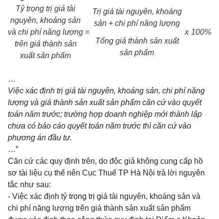
Tỷ trọng trị giá tài
Trị giá tài nguyên, khoáng
nguyên, khoáng sản
sản + chi phí năng lượng
và chi phí năng lượng
=
x
100%
Tổng giá thành sản xuất
trên giá thành sản
sản phẩm
xuất sản phẩm
…
Việc xác định trị giá tài nguyên, khoáng sản, chi phí năng
lượng và giá thành sản xuất sản ph
ẩ
m căn cứ vào quyết
toán năm trước; trường hợp doanh nghiệp mớ
i
thành lập
chưa có báo cáo quyết toán năm trước thì căn cứ vào
phương án đầu tư.
…”
Căn cứ các quy định trên, do độc giả không cung cấp hồ
sơ tài liệu cụ thể nên Cục Thuế TP Hà Nội trả lời nguyên
tắc như sau:
- Việc xác định tỷ trọng trị giá tài nguyên, khoáng sản và
chi phí năng lượn
g
trên
g
iá thành sản xuất sản phẩm