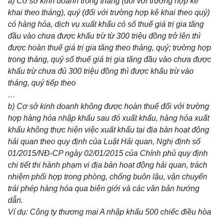
a) Cơ sở kinh doanh trong tháng (đối với trường hợp kê
khai theo tháng), quý (đối với trường hợp kê khai theo quý)
có hàng hóa, dịch vụ xuất khẩu có số thu
ế
giá trị gia tăng
đầu vào chưa được khấu trừ từ 300 triệu đồng trở lên thì
được hoàn thuế giá trị gia tăng theo tháng, quý; trường hợp
trong tháng, quý số thuế giá trị gia tăng đầu vào chưa được
kh
ấ
u trừ chưa đủ 300 triệu đồng thì được khấu trừ vào
tháng, quý tiếp theo
…
b) Cơ sở kinh doanh không được hoàn thuế đối với trường
hợp hàng hóa nhập kh
ẩ
u sau đó xuất kh
ẩ
u, hàng hóa xuất
khẩu không thực hiện việc xuất khẩu tại địa
b
àn hoạt động
hả
i
quan theo quy định của Luật Hải quan, Nghị định số
01/2015/NĐ-CP ngày 02/01/2015 của Chính phủ quy định
chi tiết thi hành phạm v
i
địa
b
àn hoạt động hải quan, trách
nhiệm phối hợp trong phòng, chống buôn
l
ậu, vận chuy
ể
n
trái phép hàng hóa qua biên giới và các văn bản hướng
dẫn.
Ví dụ: Công ty thương mại A nhập kh
ẩ
u 500 chiếc điều hòa