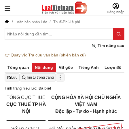
Đăng nhập
Văn bản pháp luật
Thuế-Phí-Lệ phí
Tìm nâng cao
👉
Quay về: Tra cứu văn bản (phiên bản cũ)
Tổng quan
Nội dung
VB gốc
Tiếng Anh
Lược đồ
Lưu
Tìm từ trong trang
Tình trạng hiệu lực:
Đã biết
TỔNG CỤC THUẾ
CỘNG HÒA XÃ HỘI CHỦ NGHĨA
CỤC THUẾ TP HÀ
VIỆT NAM
NỘI
Độc lập - Tự do - Hạnh phúc
_______________
_____________________________
Số:
63772/CT-
Hà Nội
, ngày
25
tháng
09
năm
2017