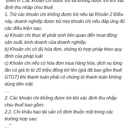
“Điều
6
. Các khoản chi được trừ và không được trừ khi xác
định thu nhập chịu thuế.
1. Trừ các khoản chi không được trừ nêu tại Khoản 2 Điều
này, doanh nghiệp được trừ mọi khoản chi nếu đáp ứng đủ
các điều kiện sau:
a) Khoản ch
i
thực tế phát sinh
li
ên quan đến hoạt động
sản xuất, kinh doanh của doanh nghiệp.
b) Khoản chi có đủ hóa đơn, chứng từ hợp pháp theo quy
định của pháp luật
c) Khoản chi nếu có hóa đơn mua hàng hóa, dịch vụ từng
lần có giá trị từ 20 triệu đồng trở lên (giá đã bao gồm thuế
GTGT) kh
i
thanh toán phải có chứng từ thanh toán không
dùng tiền mặt
…
2. Các khoản ch
i
không được trừ kh
i
xác định thu nhập
chịu thuế bao gồm:
2.2. Chi khấu hao tài sản cố định thuộc một trong các
trường hợp sau:
…”