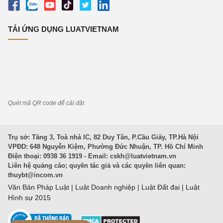
TẢI ỨNG DỤNG LUATVIETNAM
Quét mã QR code để cài đặt
Trụ sở: Tầng 3, Toà nhà IC, 82 Duy Tân, P.Cầu Giấy, TP.Hà Nội
VPĐD: 648 Nguyễn Kiệm, Phường Đức Nhuận, TP. Hồ Chí Minh
Điện thoại: 0938 36 1919 - Email:
cskh@luatvietnam.vn
Liên hệ quảng cáo; quyền tác giả và các quyền liên quan:
thuybt@incom.vn
Văn Bản Pháp Luật
|
Luật Doanh nghiệp
|
Luật Đất đai
|
Luật
Hình sự 2015