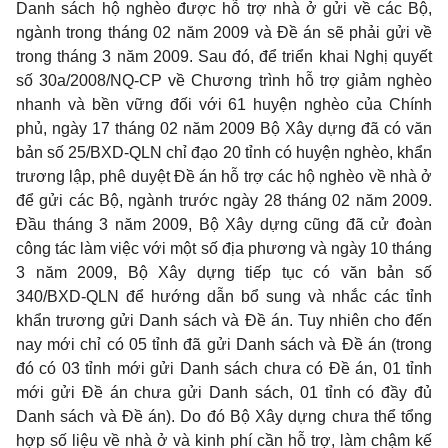
Danh sách hộ nghèo được hỗ trợ nhà ở gửi về các Bộ,
ngành trong tháng 02 năm 2009 và Đề án sẽ phải gửi về
trong tháng 3 năm 2009. Sau đó, để triển khai Nghị quyết
số 30a/2008/NQ-CP về Chương trình hỗ trợ giảm nghèo
nhanh và bền vững đối với 61 huyện nghèo của Chính
phủ, ngày 17 tháng 02 năm 2009 Bộ Xây dựng đã có văn
bản số 25/BXD-QLN chỉ đạo 20 tỉnh có huyện nghèo, khẩn
trương lập, phê duyệt Đề án hỗ trợ các hộ nghèo về nhà ở
để gửi các Bộ, ngành trước ngày 28 tháng 02 năm 2009.
Đầu tháng 3 năm 2009, Bộ Xây dựng cũng đã cử đoàn
công tác làm việc với một số địa phương và ngày 10 tháng
3 năm 2009, Bộ Xây dựng tiếp tục có văn bản số
340/BXD-QLN để hướng dẫn bổ sung và nhắc các tỉnh
khẩn trương gửi Danh sách và Đề án. Tuy nhiên cho đến
nay mới chỉ có 05 tỉnh đã gửi Danh sách và Đề án (trong
đó có 03 tỉnh mới gửi Danh sách chưa có Đề án, 01 tỉnh
mới gửi Đề án chưa gửi Danh sách, 01 tỉnh có đầy đủ
Danh sách và Đề án). Do đó Bộ Xây dựng chưa thể tổng
hợp số liệu về nhà ở và kinh phí cần hỗ trợ, làm chậm kế