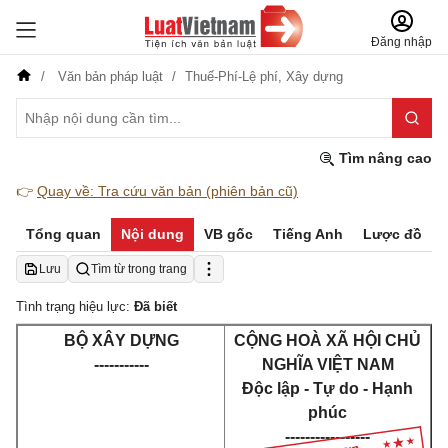
Đăng nhập
Văn bản pháp luật
Thuế-Phí-Lệ phí,
Xây dựng
Tìm nâng cao
👉
Quay về: Tra cứu văn bản (phiên bản cũ)
Tổng quan
Nội dung
VB gốc
Tiếng Anh
Lược đồ
Lưu
Tìm từ trong trang
Tình trạng hiệu lực:
Đã biết
BỘ XÂY DỰNG
CỘNG HOÀ XÃ HỘI CHỦ
-----------
NGHĨA VIỆT NAM
Độc lập - Tự do - Hạnh
phúc
-----------------