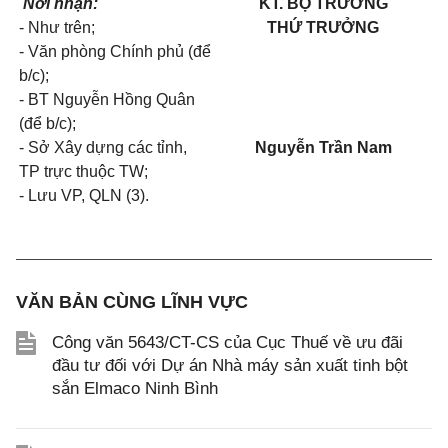
Nơi nhận:
KT. BỘ TRƯỞNG
- Như trên;
THỨ TRƯỞNG
- Văn phòng Chính phủ (để
b/c);
- BT Nguyễn Hồng Quân
(để b/c);
- Sở Xây dựng các tỉnh,
Nguyễn Trần Nam
TP trực thuộc TW;
- Lưu VP, QLN (3).
VĂN BẢN CÙNG LĨNH VỰC
Công văn 5643/CT-CS của Cục Thuế về ưu đãi
đầu tư đối với Dự án Nhà máy sản xuất tinh bột
sắn Elmaco Ninh Bình