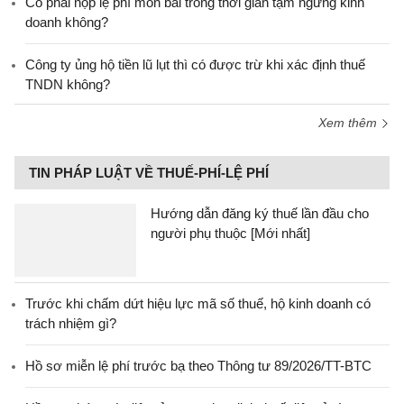
Có phải nộp lệ phí môn bài trong thời gian tạm ngừng kinh
doanh không?
Công ty ủng hộ tiền lũ lụt thì có được trừ khi xác định thuế
TNDN không?
Xem thêm
TIN PHÁP LUẬT VỀ THUẾ-PHÍ-LỆ PHÍ
Hướng dẫn đăng ký thuế lần đầu cho
người phụ thuộc [Mới nhất]
Trước khi chấm dứt hiệu lực mã số thuế, hộ kinh doanh có
trách nhiệm gì?
Hồ sơ miễn lệ phí trước bạ theo Thông tư 89/2026/TT-BTC