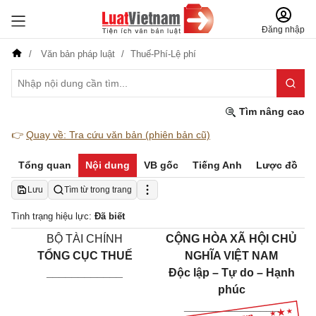
Đăng nhập
Văn bản pháp luật
Thuế-Phí-Lệ phí
Tìm nâng cao
👉
Quay về: Tra cứu văn bản (phiên bản cũ)
Tổng quan
Nội dung
VB gốc
Tiếng Anh
Lược đồ
Lưu
Tìm từ trong trang
Tình trạng hiệu lực:
Đã biết
BỘ TÀI CHÍNH
CỘNG HÒA XÃ HỘI CHỦ
TỔNG CỤC THUẾ
NGHĨA VIỆT NAM
____________
Độc lập – Tự do – Hạnh
phúc
_______________