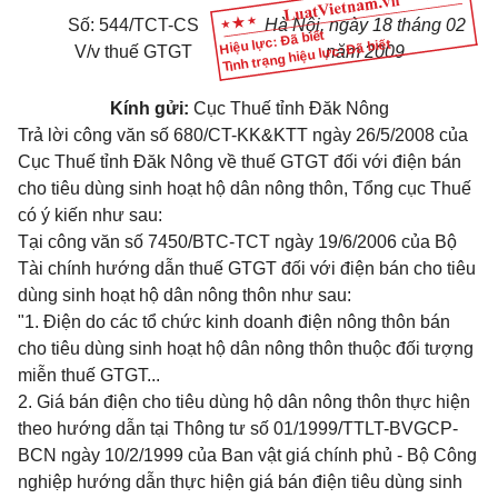
Số: 544/TCT-CS
Hà Nội, ngày 18 tháng 02
Hiệu lực: Đã biết
Tình trạng hiệu lực: Đã biết
V/v thuế GTGT
năm 2009
Kính gửi:
Cục Thuế tỉnh Đăk Nông
Trả lời công văn số 680/CT-KK&KTT ngày 26/5/2008 của
Cục Thuế tỉnh Đăk Nông về thuế GTGT đối với điện bán
cho tiêu dùng sinh hoạt hộ dân nông thôn, Tổng cục Thuế
có ý kiến như sau:
Tại công văn số 7450/BTC-TCT ngày 19/6/2006 của Bộ
Tài chính hướng dẫn thuế GTGT đối với điện bán cho tiêu
dùng sinh hoạt hộ dân nông thôn như sau:
"1. Điện do các tổ chức kinh doanh điện nông thôn bán
cho tiêu dùng sinh hoạt hộ dân nông thôn thuộc đối tượng
miễn thuế GTGT...
2. Giá bán điện cho tiêu dùng hộ dân nông thôn thực hiện
theo hướng dẫn tại Thông tư số 01/1999/TTLT-BVGCP-
BCN ngày 10/2/1999 của Ban vật giá chính phủ - Bộ Công
nghiệp hướng dẫn thực hiện giá bán điện tiêu dùng sinh