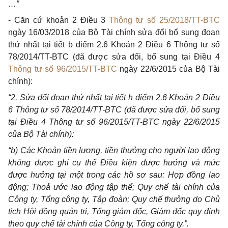
…”
- Căn cứ khoản 2 Điều 3
Thông tư số 25/2018/TT-BTC
ngày 16/03/2018 của Bộ Tài chính sửa đổi bổ sung đoạn
thứ nhất tại tiết b điểm 2.6 Khoản 2 Điều 6 Thông tư số
78/2014/TT-BTC (đã được sửa đổi, bổ sung tại Điều 4
Thông tư số 96/2015/TT-BTC
ngày 22/6/2015 của Bộ Tài
chính):
“2. Sửa đổi đoạn thứ nhất tại tiết h điểm 2.6 Khoản 2 Điều
6 Thông tư số 78/2014/TT-BTC (đã được sửa đổi, bổ sung
tại Điều 4 Thông tư s
ố
96/2015/TT-BTC ngày 22/6/2015
của Bộ Tài chính):
“b) Các Khoản tiền lương, tiền thưởng cho người lao động
không được gh
i
cụ thể Điều kiện được hưởng và mức
được hưởng tại một trong các hồ sơ sau: Hợp đồng lao
động; Thoả ước lao động tập thể; Quy chế tài chính của
Công ty, T
ổ
ng công ty, Tập đoàn; Quy chế thưởng do Chủ
tịch Hội đồng quản trị, T
ổ
ng giám đốc, Giám đốc quy định
theo quy chế tài chính của Công ty, T
ổ
ng công ty.
”.