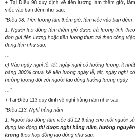
+ Tại Điều 98 quy định về tiền lương làm thêm giờ, làm
việc vào ban đêm như sau:
“Điều 98. Tiền lương làm thêm giờ, làm việc vào ban đêm
1. Người lao động làm thêm giờ được trả lương t
í
nh theo
đơn giá
tiền
lương hoặc ti
ề
n lương thực trả theo công việc
đang làm như sau:
…
c
)
Vào ngày nghỉ lễ, tết, ngày nghỉ có hưởng lương, ít nhất
bằng 300% chưa kể tiền lương ngày lễ, tết, ngày nghỉ có
hưởng lương đ
ố
i với người lao động hưởng lương ngày.
…”
+ Tại Điều 113 q
u
y định về nghỉ hằng năm như sau:
“Điều
1
13. Nghỉ hằng năm
1. Người lao động làm việc đủ 12 th
á
ng cho một người sử
dụng lao động
thì được ngh
ỉ
hằng năm, hưởng nguyên
lương
theo hợp đồng lao động như sau: