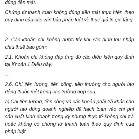
dùng tiền mặt
.
Chứng từ thanh toán không dùng tiền mặt thực hiện theo
quy định của các v
ă
n bản pháp luật về thuế giá trị gia tăng.
…
2.
C
ác khoản ch
i
không được trừ khi xác định thu nhập
chịu thuế bao gồm:
2.1. Khoản ch
i
không đáp ứng đủ các điều kiện quy định
tại Khoản 1 Điều này.
…
2.6. Ch
i
tiền lương, tiền công, tiền thưởng cho người lao
động thuộc một trong các trường hợp sau:
a) Ch
i
tiền lương, tiền công và các khoản phải trả khác cho
người lao động doanh nghiệp đã hạch toán vào ch
i
ph
í
sản xuất kinh doanh trong kỳ nhưng thực tế không chi trả
hoặc không có chứng từ thanh toán theo quy định của
pháp luật.