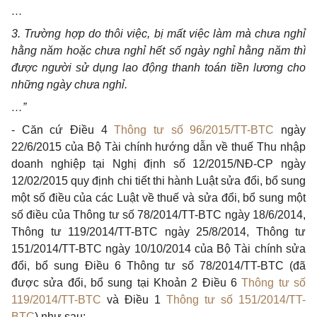
…
3. Trường hợp do thôi việc, bị mất việc làm mà chưa nghỉ
hằng năm hoặc chưa nghỉ hết số ngày nghỉ hằng năm thì
được người sử dụng lao động thanh toán tiền lương cho
nh
ữ
ng ngày chưa nghỉ.
…”
- Căn cứ Điều 4
Thông tư số 96/2015/TT-BTC
ngày
22/6/2015 của Bộ Tài chính hướng dẫn về thuế Thu nhập
doanh nghiệp tại Nghị định số 12/2015/NĐ-CP ngày
12/02/2015 quy định chi tiết thi hành Luật sửa đổi, bổ sung
một số điều của các Luật về thuế và sửa đ
ổ
i, b
ổ
sung một
s
ố
đi
ều
của Thông tư số 78/2014/TT-BTC ngày 18/6/2014,
Thông tư 119/2014/TT-BTC ngày 25/8/2014, Thông tư
151/2014/TT-BTC ngày 10/10/2014 của Bộ Tài chính sửa
đổi, bổ sung Điều 6 Thông tư số 78/2014/TT-BTC (đã
được sửa đổi, bổ sung tại Khoản 2 Điều 6
Thông tư số
119/2014/TT-BTC
và Điều 1
Thông tư số 151/2014/TT-
BTC
) như sau: