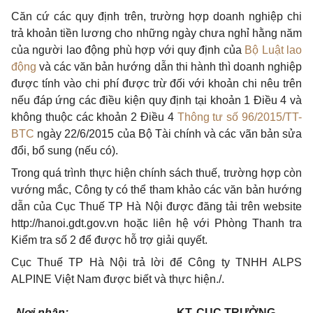
Căn cứ các quy định trên, trường hợp doanh nghiệp chi
trả khoản tiền lương cho những ngày chưa nghỉ hằng năm
của người lao động phù hợp với quy định của
Bộ Luật lao
động
và các văn bản hướng dẫn thi hành th
ì
doanh nghiệp
được tính vào chi phí được trừ đối với khoản chi nêu trên
nếu đáp ứng các điều kiện quy định tại khoản 1 Điều 4 và
không thuộc các khoản 2 Điều 4
Thông tư số 96/2015/TT-
BTC
ngày 22/6/2015 của Bộ Tài chính và các vãn bản sửa
đổi, bổ sung (nếu có).
Trong quá trình thực hiện chính sách thuế, trường hợp còn
vướng mắc, Công ty có thể tham khảo các văn bản hướng
dẫn của Cục Thuế TP Hà Nội được đăng tải trên website
http://hanoi.gdt.gov.vn hoặc liên hệ với Phòng Thanh tra
Kiểm tra số 2 để được hỗ trợ giải quyết.
Cục Thuế TP Hà Nội
trả lời đ
ể
Công
ty
TNHH ALPS
ALPINE Việt Nam
được biết và thực hiện./.
Nơi nhận:
KT.
CỤC
TRƯỞNG