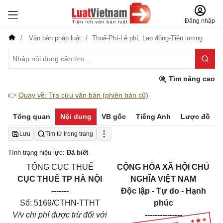
Đăng nhập
Văn bản pháp luật
Thuế-Phí-Lệ phí,
Lao động-Tiền lương
Tìm nâng cao
👉
Quay về: Tra cứu văn bản (phiên bản cũ)
Tổng quan
Nội dung
VB gốc
Tiếng Anh
Lược đồ
Lưu
Tìm từ trong trang
Tình trạng hiệu lực:
Đã biết
TỔNG CỤC THUẾ
CỘNG HÒA XÃ HỘI CHỦ
CỤC THUẾ TP HÀ NỘI
NGHĨA VIỆT NAM
-------
Độc lập - Tự do - Hạnh
Số: 5169/CTHN-TTHT
phúc
V/v chi phí được trừ đối với
---------------