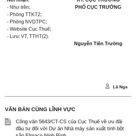
- Như tr
ê
n;
PHÓ CỤC TRƯỞNG
-
Phòng TTKT2;
- Phòng NVDTPC
;
- Website Cục Thuế;
-
Lưu: VT, TTHT(2)
.
Nguyễn Tiến Trường
Lã Nga
VĂN BẢN CÙNG LĨNH VỰC
Công văn 5643/CT-CS của Cục Thuế về ưu đãi
đầu tư đối với Dự án Nhà máy sản xuất tinh bột
sắn Elmaco Ninh Bình