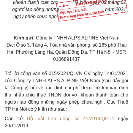
khoản thanh toán cho
Hà Nội, ngày 09 tháng 0
2
người lao động những
năm 202
1
Hiệu lực: Đã biết
Tình trạng hiệu lực: Đã biết
ngày phép chưa nghỉ
Kính gửi:
Công ty TNHH ALPS ALPINE Việt Nam
Đ/c: Ô số 3, Tầng 4, Tòa nhà văn phòng, số 165 phố Thái
Hà, Phường Láng Hạ, Quận Đống Đa, TP Hà Nội - MST:
0106891437
Trả lời công văn số 015/2021/QLVN-CV ngày 14/01/2021
của Công ty TNHH ALPS ALPINE Việt Nam (sau đây gọi
là Công ty) hỏi về xác định chi phí được trừ khi xác định
thu nhập chịu thuế TNDN đối với khoản thanh toán cho
người lao động những ngày phép chưa nghỉ. Cục Thuế
TP Hà Nội có ý kiến như sau:
Căn cứ
Bộ luật Lao động số 45/2019/QH14
ngày
20/11/2019: