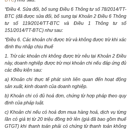
“Điều 4. Sửa đổi, bổ sung Điều 6 Thông tư số 78/2014/TT-
BTC (đã được sửa đổi, b
ổ
sung tại Khoản 2 Điều 6 Thông
tư số 119/2014/TT-BTC và Điều 1 Thông tư s
ố
151/20
1
4/TT-BTC) như sau:
“Điều 6. Các khoản chi được trừ và không được trừ kh
i
xác
định thu nhập chịu thuế
1.
Trừ các khoản chi không được trừ nêu tại Khoản 2 Điều
này, doanh nghiệp được trừ mọ
i
khoản chi nếu đáp ứng đủ
các điều kiện sau:
a) Khoản ch
i
thực tế phát sinh liên quan đến hoạt động
sản xuất, kinh doanh của doanh nghiệp.
b) Khoản chi có đủ hoá đơn, chứng từ hợp pháp theo quy
định của pháp luật
.
c) Khoản ch
i
nếu có hoá đơn mua hàng hoá, dịch vụ từng
lần có giá trị từ 20 triệu đồng trở lên (giá đã bao gồm thuế
GTGT) kh
i
thanh toán phải có chứng từ thanh toán không