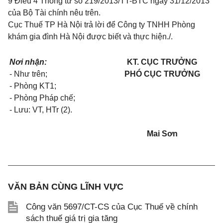
9 Điều 4 Thông tư số 219/2013/TT-BTC ngày 31/12/2013
của Bộ Tài chính nêu trên.
Cục Thuế TP Hà Nội trả lời để Công ty TNHH Phòng
khám gia đình Hà Nội được biết và thực hiện./.
Nơi nhận:
KT. CỤC TRƯỞNG
- Như trên;
PHÓ CỤC TRƯỞNG
- Phòng KT1;
- Phòng Pháp chế;
- Lưu: VT, HTr (2).
Mai Sơn
VĂN BẢN CÙNG LĨNH VỰC
Công văn 5697/CT-CS của Cục Thuế về chính
sách thuế giá trị gia tăng