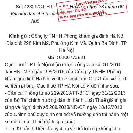
Số: 42329/CT-HTr
Hà Nội, ngày 23 tháng 06
Hiệu lực: Đã biết
Tình trạng hiệu lực: Đã biết
V/v giải đáp chính sách
năm 2016
thuế
Kính gửi:
Công ty TNHH Phòng khám gia đình Hà Nội
Địa chỉ: 298 Kim Mã, Phường Kim Mã, Quận Ba Đình, TP
Hà Nội
MST: 0100773821
Cục Thuế TP Hà Nội nhận được công văn số 016/2016-
Tax HNFMP ngày 19/5/2016 của Công ty TNHH Phòng
khám gia đình Hà Nội về thuế suất thuế GTGT đối với dịch
vụ tiêm phòng, Cục thuế TP Hà Nội có ý kiến như sau:
- Căn cứ Thông tư số 219/2013/TT-BTC ngày 31/12/2013
của Bộ Tài chính hướng dẫn thi hành Luật Thuế giá trị gia
tăng và Nghị định số 209/2013/NĐ-CP ngày 18/12/2013
của Chính phủ quy định chi tiết và hướng dẫn thi hành một
số điều Luật Thuế giá trị gia tăng:
+ Tại Khoản 9 Điều 4 quy định về đối tượng không chịu