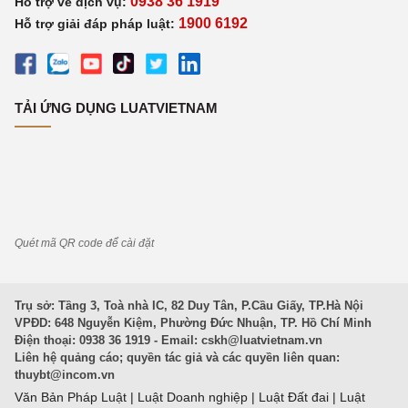
0938 36 1919
Hỗ trợ về dịch vụ:
1900 6192
Hỗ trợ giải đáp pháp luật:
TẢI ỨNG DỤNG LUATVIETNAM
Quét mã QR code để cài đặt
Trụ sở: Tầng 3, Toà nhà IC, 82 Duy Tân, P.Cầu Giấy, TP.Hà Nội
VPĐD: 648 Nguyễn Kiệm, Phường Đức Nhuận, TP. Hồ Chí Minh
Điện thoại: 0938 36 1919 - Email:
cskh@luatvietnam.vn
Liên hệ quảng cáo; quyền tác giả và các quyền liên quan:
thuybt@incom.vn
Văn Bản Pháp Luật
|
Luật Doanh nghiệp
|
Luật Đất đai
|
Luật