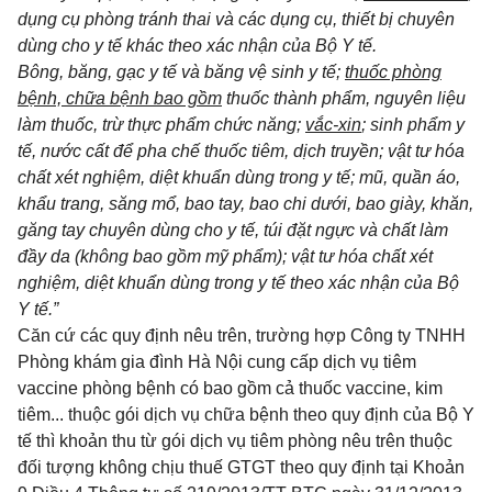
dụng cụ phòng tránh thai và các dụng cụ, thiết bị chuyên
dùng cho y tế khác theo xác nhận của Bộ Y tế.
Bông, băng, gạc y tế và băng vệ sinh y tế;
thuốc phòng
bệnh, chữa bệnh bao gồm
thuốc thành phẩm, nguyên liệu
làm thuốc, trừ thực phẩm chức năng;
vắc-xin
; sinh phẩm y
tế, nước cất để pha chế thuốc tiêm, dịch truyền; vật tư hóa
chất xét nghiệm, diệt khuẩn dùng trong y tế; mũ, quần áo,
khẩu trang, săng mổ, bao tay, bao chi dưới, bao giày, khăn,
găng tay chuyên dùng cho y tế, túi đặt ngực và chất làm
đầy da (không bao gồm mỹ phẩ
m); vật tư hóa chất xét
nghiệm, diệt khuẩn dùng trong y tế theo xác nhận của Bộ
Y tế.”
Căn cứ các quy định nêu trên, trường hợp Công ty TNHH
Phòng khám gia đình Hà Nội cung cấp dịch vụ tiêm
vaccine phòng bệnh có bao gồm cả thuốc vaccine, kim
tiêm... thuộc gói dịch vụ chữa bệnh theo quy định của Bộ Y
tế thì khoản thu từ gói dịch vụ tiêm phòng nêu trên thuộc
đối tượng không chịu thuế GTGT theo quy định tại Khoản