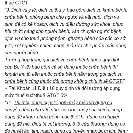
thuế GTGT:
“9.
Dịch vụ y tế
, dịch vụ thú y,
bao gồm dịch vụ khám bệnh,
chữa bệnh, phòng bệnh cho người
và vật nuôi, dịch vụ
sinh đẻ có kế hoạch, dịch vụ điều dưỡng sức khỏe, phục
hồi chức năng cho người bệnh, vận chuyển người bệnh,
dịch vụ cho thuê phòng bệnh, giường bệnh của các cơ sở
y tế; xét nghiệm, chiếu, chụp, máu và chế phẩm máu dùng
cho người bệnh.
Trường hợp trong gói dịch vụ chữa bệnh (theo quy định
của Bộ Y tế) bao gồm cả sử dụng thuốc chữa bệnh thì
khoản thu từ tiền thuốc chữa bệnh nằm trong gói dịch vụ
chữa bệnh cũng thuộc đối tượng không chịu thuế GTGT.
”
+ Tại Khoản 11 Điều 10 quy định về đối tượng áp dụng
mức thuế suất thuế GTGT 5%:
“
11.
Thiết bị, dụng cụ y tế gồm máy móc và dụng cụ
chuyên dùng cho y tế như
: các loại máy soi, chiếu, chụp
dùng để khám, chữa bệnh; các thiết bị, dụng cụ chuyên
dùng để mổ, điều trị vết thương, ô tô cứu thương; dụng cụ
đo huyết áp, tim, mạch, dụng cụ truyền máu;
bơm kim tiêm
;