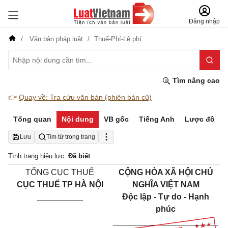
Đăng nhập
Văn bản pháp luật
Thuế-Phí-Lệ phí
Tìm nâng cao
👉
Quay về: Tra cứu văn bản (phiên bản cũ)
Tổng quan
Nội dung
VB gốc
Tiếng Anh
Lược đồ
Lưu
Tìm từ trong trang
Tình trạng hiệu lực:
Đã biết
TỔNG CỤC THUẾ
CỘNG HÒA XÃ HỘI CHỦ
CỤC THUẾ TP HÀ NỘI
NGHĨA VIỆT NAM
__________
Độc lập - Tự do - Hạnh
phúc
_______________________