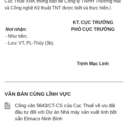
Cục Thuế XNK thông báo
để
Công ty TNHH Thương mại
và Công nghệ Kỹ thuật TNT được biết và thực hiện./
.
KT. CỤC TRƯỞNG
Nơi nhận:
PHÓ CỤC TRƯỞNG
- Như trên;
- Lưu: VT, PL-Thủy (3b)
.
Trịnh Mạc Linh
VĂN BẢN CÙNG LĨNH VỰC
Công văn 5643/CT-CS của Cục Thuế về ưu đãi
đầu tư đối với Dự án Nhà máy sản xuất tinh bột
sắn Elmaco Ninh Bình