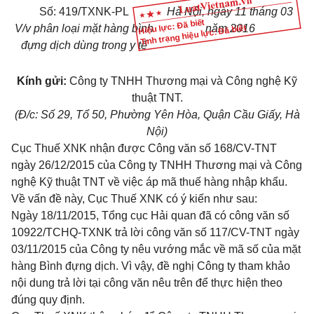
Số:
419/TXNK-PL
Hà Nội, ngày 1
1
tháng 03
Hiệu lực: Đã biết
V/v phân loại mặt hàng bình
năm 2016
Tình trạng hiệu lực: Đã biết
đựng dịch dùng trong y tế
Kính gửi:
Công ty TNHH Thương mại và Công nghệ Kỹ
thuật TNT.
(Đ/c:
Số
29, Tổ 50, Phường Yên Hòa, Quận Cầu Giấy, Hà
Nội)
Cục Thuế XNK nhận được Công văn số 168/CV-TNT
ngày 26/12/2015 của Công ty TNHH Thương mại và Công
nghệ Kỹ thuật TNT về việc áp mã thuế hàng nhập khẩu
.
V
ề vấn đề này, Cục Thuế XNK có ý kiến như sau:
Ngày 18/11/2015, Tổng cục Hải quan đã có công văn số
10922/TCHQ-TXNK trả lời công văn số 117/CV-TNT ngày
03/11/2015 của Công ty nêu vướng mắc về mã số của mặt
hàng Bình đựng dịch. Vì vậy, đề nghị Công ty tham khảo
nội dung trả lời tại công văn nêu trên để thực hiện theo
đúng quy định.