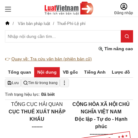
Đăng nhập
Văn bản pháp luật
Thuế-Phí-Lệ phí
Tìm nâng cao
👉
Quay về: Tra cứu văn bản (phiên bản cũ)
Tổng quan
Nội dung
VB gốc
Tiếng Anh
Lược đồ
Lưu
Tìm từ trong trang
Tình trạng hiệu lực:
Đã biết
TỔNG CỤC HẢI QUAN
CỘNG HÒA XÃ HỘI CHỦ
CỤC
THUẾ XUẤT NHẬP
NGHĨA VIỆT NAM
KHẨU
Độc lập - Tự do - Hạnh
-------
phúc
---------------