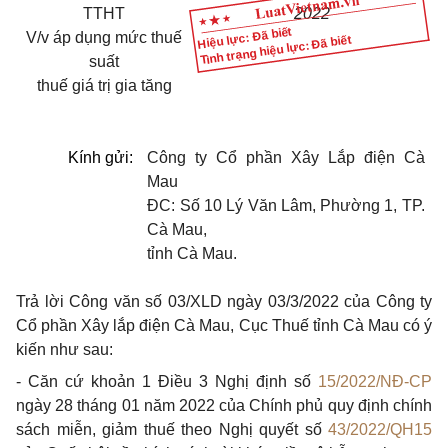
TT
HT
202
2
Hiệu lực: Đã biết
V/v
áp dụng mức thuế
Tình trạng hiệu lực: Đã biết
suất
thuế giá trị gia tăng
Kính gửi:
Công ty Cổ phần Xây Lắp điện Cà
Mau
ĐC: Số 10 Lý Văn Lâm, Phường 1, TP.
Cà Mau,
tỉnh Cà Mau
.
Trả lời Công văn số 03/XLD ngày 03/3/2022 của Công ty
Cổ phần Xây lắp điện Cà Mau, Cục Thuế tỉnh Cà Mau có ý
kiến như sau:
- Căn cứ khoản 1 Điều 3 Nghị định số
15/2022/NĐ-CP
ngày 28 tháng 01 năm 2022 của Chính phủ quy định chính
sách miễn, giảm thuế theo Nghị quyết số
43/2022/QH15