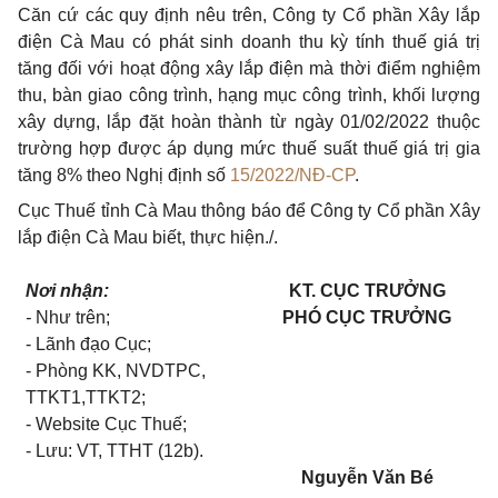
Căn cứ các quy định nêu trên, Công ty Cổ phần Xây lắp
điện Cà Mau có phát sinh doanh thu kỳ tính thuế giá trị
tăng đối với hoạt động xây lắp điện mà thời điểm nghiệm
thu, bàn giao công trình, hạng mục công trình, khối lượng
xây dựng, lắp đặt hoàn thành từ ngày 01/02/2022 thuộc
trường hợp được áp dụng mức thuế suất thuế giá trị gia
tăng 8% theo Nghị định số
15/2022/NĐ-CP
.
Cục Thuế tỉnh Cà Mau thông báo để Công ty Cổ phần Xây
lắp điện Cà Mau biết, thực hiện./.
Nơi nhận:
KT. CỤC TRƯỞNG
-
Như
trên
;
PHÓ CỤC TRƯỞNG
- Lãnh đạo Cục;
- Phòng KK, NVDTPC,
TTKT1,TTKT2;
- Website Cục Thuế;
-
Lưu: VT,
TT
HT (12b)
.
Nguyễn Văn Bé