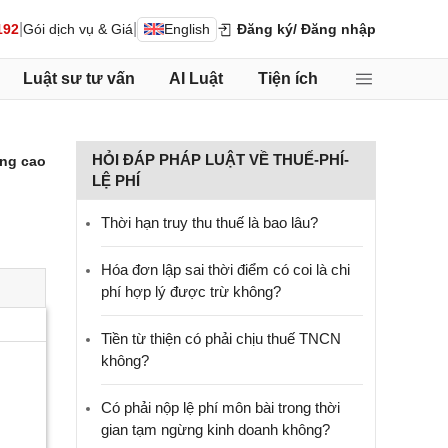
|
|
192
Gói dịch vụ & Giá
English
Đăng ký
/ Đăng nhập
Luật sư tư vấn
AI Luật
Tiện ích
HỎI ĐÁP PHÁP LUẬT VỀ THUẾ-PHÍ-
ng cao
LỆ PHÍ
Thời hạn truy thu thuế là bao lâu?
Hóa đơn lập sai thời điểm có coi là chi
phí hợp lý được trừ không?
Tiền từ thiện có phải chịu thuế TNCN
không?
Có phải nộp lệ phí môn bài trong thời
gian tạm ngừng kinh doanh không?