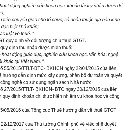
ho hoạt động nghiên cứu khoa học; khoản tài trợ nhận được để
c;
 tiên chuyển giao cho tổ chức, cá nhân thuộc địa bàn kinh
i đặc biệt khó khăn;
c luật về thuế. ”
GT quy định về đối tượng chịu thuế GTGT.
quy định thu nhập được miễn thuế:
o hoạt động giáo dục, nghiên cứu khoa học, văn hóa, nghệ
i khác tại Việt Nam. ”
h số 55/2015/TTLT-BTC- BKHCN ngày 22/04/2015 của liên
ệ hướng dẫn định mức xây dựng, phân bổ dự toán và quyết
và công nghệ có sử dụng ngân sách Nhà nước.
h số 27/2015/TTLT- BKHCN- BTC ngày 30/12/2015 của liên
 quy định khoản chi thực hiện nhiệm vụ khoa học và công
05/05/2016 của Tổng cục Thuế hướng dẫn về thuế GTGT
 22/12/2017 của Thủ tướng Chính phủ về việc phê duyệt