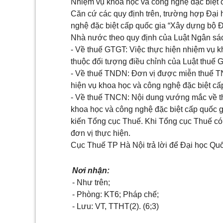
Nhiệm vụ khoa học và công nghệ đặc biệt c
Căn cứ các quy định trên, trường hợp Đại
nghệ đặc biệt cấp quốc gia “Xây dựng bộ Đ
Nhà nước theo quy định của Luật Ngân sá
- Về thuế GTGT: Việc thực hiện nhiệm vụ k
thuộc đối tượng điều chỉnh của Luật thuế 
- Về thuế TNDN: Đơn vị được miễn thuế T
hiện vụ khoa học và công nghệ đặc biệt cấp
- Về thuế TNCN: Nội dung vướng mắc về t
khoa học và công nghệ đặc biệt cấp quốc 
kiến Tổng cục Thuế. Khi Tổng cục Thuế c
đơn vị thực hiện.
Cục Thuế TP Hà Nội trả lời để Đại học Quốc
Nơi nhận:
- Như trên;
- Phòng: KT6; Pháp chế;
- Lưu: VT, TTHT(2). (6;3)