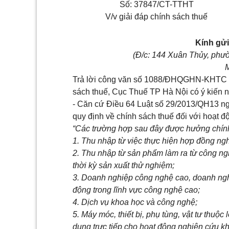
Số: 37847/CT-TTHT
V/v giải đáp chính sách thuế
Kính gửi
(Đ/c: 144 Xuân Thủy, phư
M
Trả lời công văn số 1088/ĐHQGHN-KHTC ng
sách thuế, Cục Thuế TP Hà Nội có ý kiến 
- Căn cứ Điều 64 Luật số 29/2013/QH13 n
quy định về chính sách thuế đối với hoạt 
“Các trường hợp sau đây được hưởng chính 
1. Thu nhập từ việc thực hiện hợp đồng ng
2. Thu nhập từ sản phẩm làm ra từ công ng
thời kỳ sản xuất thử nghiệm;
3. Doanh nghiệp công nghệ cao, doanh ng
động trong lĩnh vực công nghệ cao;
4. Dịch vụ khoa học và công nghệ;
5. Máy móc, thiết bị, phụ tùng, vật tư thu
dụng trực tiếp cho hoạt động nghiên cứu kh