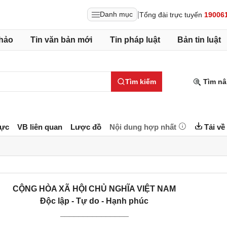
|
Danh mục
Tổng đài trực tuyến
19006
hảo
Tin văn bản mới
Tin pháp luật
Bản tin luật
Tìm kiếm
Tìm nâ
lực
VB liên quan
Lược đồ
Nội dung hợp nhất
Tải về
CỘNG HÒA XÃ HỘI CHỦ NGHĨA VIỆT NAM
Độc lập - Tự do - Hạnh phúc
_______________