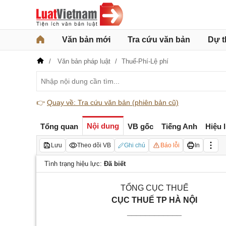
Văn bản mới
Tra cứu văn bản
Dự t
Văn bản pháp luật
Thuế-Phí-Lệ phí
👉
Quay về: Tra cứu văn bản (phiên bản cũ)
Nội dung
Tổng quan
VB gốc
Tiếng Anh
Hiệu 
Lưu
Theo dõi VB
Ghi chú
Báo lỗi
In
Tình trạng hiệu lực:
Đã biết
TỔNG CỤC THUẾ
CỤC THUẾ TP HÀ NỘI
____________