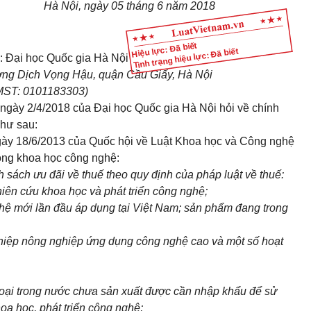
Hà Nội, ngày 05 tháng 6 năm 2018
Hiệu lực: Đã biết
Tình trạng hiệu lực: Đã biết
: Đại học Quốc gia Hà Nội
ờng Dịch Vọng Hậu, quận Cầu Giấy, Hà Nội
ST: 0101183303)
ày 2/4/2018 của Đại học Quốc gia Hà Nội hỏi về chính
như sau:
gày 18/6/2013 của Quốc hội về Luật Khoa học và Công nghệ
động khoa học công nghệ:
sách ưu đãi về thuế theo quy định của pháp luật về thuế:
hiên cứu khoa học và phát triển công nghệ;
hệ mới lần đầu áp dụng tại Việt Nam; sản phẩm đang trong
hiệp nông nghiệp ứng dụng công nghệ cao và một số hoạt
ộc loại trong nước chưa sản xuất được cần nhập khẩu để sử
oa học, phát triển công nghệ;