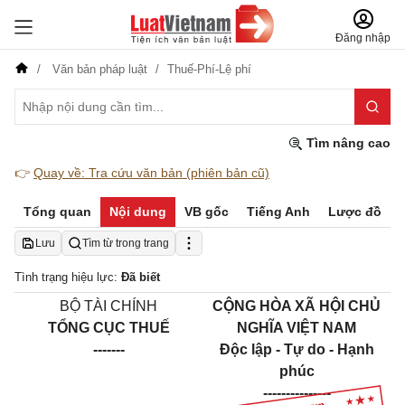
Đăng nhập
Văn bản pháp luật
Thuế-Phí-Lệ phí
Tìm nâng cao
👉
Quay về: Tra cứu văn bản (phiên bản cũ)
Tổng quan
Nội dung
VB gốc
Tiếng Anh
Lược đồ
Lưu
Tìm từ trong trang
Tình trạng hiệu lực:
Đã biết
BỘ TÀI CHÍNH
CỘNG HÒA XÃ HỘI CHỦ
TỔNG CỤC THUẾ
NGHĨA VIỆT NAM
-------
Độc lập - Tự do - Hạnh
phúc
---------------