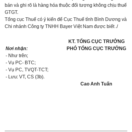
bán và ghi rõ là hàng hóa thuộc đối tượng không chịu thuế
GTGT.
Tổng cục Thuế có ý kiến để Cục Thuế tỉnh Bình Dương và
Chi nhánh Công ty TNHH Bayer Việt Nam được biết ./
KT. TỔNG CỤC TRƯỞNG
Nơi nhận:
PHÓ TỔNG CỤC TRƯỞNG
- Như trên;
- Vụ PC- BTC;
- Vụ PC, TVQT-TCT;
- Lưu: VT, CS (3b).
Cao Anh Tuấn