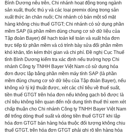
Bình Dương nêu trên, Chi nhánh hoạt động trong ngành
sản xuất, thuốc thú y và các loại premix dùng trong sản
xuất thức ăn chăn nuôi; Chi nhánh có bán một số mặt
hàng không chịu thuế GTGT; Chi nhánh có sử dụng phần
mềm SAP (là phần mềm dùng chung cơ sở dữ liệu của
Tập đoàn Bayer) để hạch toán kế toán và xuất hóa đơn
trực tiếp từ phần mềm và có trình bày sửa đổi phần mềm
khó khăn, tốn kém thời gian và chi phí. Đề nghị Cục Thuế
tỉnh Bình Dương kiểm tra xác định nếu trường hợp Chi
nhánh Công ty TNHH Bayer Việt Nam có sử dụng hóa
đơn được lập bằng phần mềm máy tính SAP (là phần
mềm đùng chung cơ sở dữ liệu của Tập đoàn Bayer), nếu
không xử lý kỹ thuật được, xét các chỉ tiêu về thuế suất,
tiền thuế GTGT trên hóa đơn nếu không gạch bỏ được là
chỉ tiêu không liên quan đến nội dung tính thuế thì xem xét
chấp thuận cho Chi nhánh Công ty TNHH Bayer Việt Nam
để trống dòng thuế suất và dòng tiền thuế GTGT khi lập
hóa đơn GTGT bán hàng hóa thuộc đối tượng không chịu
thuế GTGT, trên hóa đơn GTGT phải ghi rõ tên hàng hóa