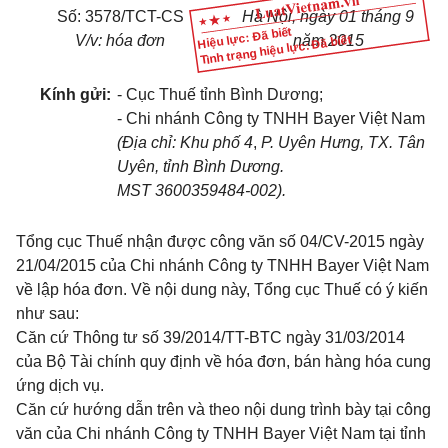
Số: 3578/TCT-CS
Hà Nội, ngày 01 tháng 9
Hiệu lực: Đã biết
V/v: hóa đơn
năm 2015
Tình trạng hiệu lực: Đã biết
Kính gửi:
- Cục Thuế tỉnh Bình Dương;
- Chi nhánh Công ty TNHH Bayer Việt Nam
(Địa chỉ: Khu phố 4
,
P. Uyên Hưng, TX. Tân
Uyên, tỉnh Bình Dương.
MST 3600359484-002).
Tổng cục Thuế nhận được công văn số 04/CV-2015 ngày
21/04/2015 của Chi nhánh Công ty TNHH Bayer Việt Nam
về lập hóa đơn. Về nội dung này, Tổng cục Thuế có ý kiến
như sau:
Căn cứ Thông tư số 39/2014/TT-BTC ngày 31/03/2014
của Bộ Tài chính quy định về hóa đơn, bán hàng hóa cung
ứng dịch vụ.
Căn cứ hướng dẫn trên và theo nội dung trình bày tại công
văn của Chi nhánh Công ty TNHH Bayer Việt Nam tại tỉnh