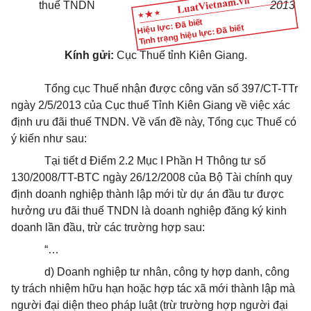
thuế TNDN
2013
Hiệu lực: Đã biết
Tình trạng hiệu lực: Đã biết
Kính gửi:
Cục Thuế tỉnh Kiên Giang.
Tổng cục Thuế nhận được công văn số 397/CT-TTr
ngày 2/5/2013 của Cục thuế Tỉnh Kiên Giang về việc xác
định ưu đãi thuế TNDN. Về vấn đề này, Tổng cục Thuế có
ý kiến như sau:
Tại tiết d Điểm 2.2 Mục I Phần H Thông tư số
130/2008/TT-BTC ngày 26/12/2008 của Bộ Tài chính quy
định doanh nghiệp thành lập mới từ dự án đầu tư được
hưởng ưu đãi thuế TNDN là doanh nghiệp đăng ký kinh
doanh lần đầu, trừ các trường hợp sau:
“…
d) Doanh nghiệp tư nhân, công ty hợp danh, công
ty trách nhiệm hữu hạn hoặc hợp tác xã mới thành lập mà
người đại diện theo pháp luật (trừ trường hợp người đại