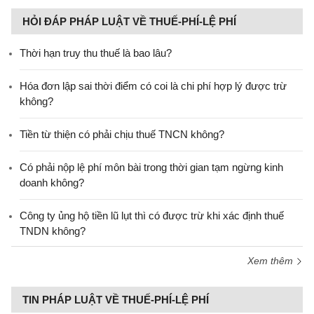
HỎI ĐÁP PHÁP LUẬT VỀ THUẾ-PHÍ-LỆ PHÍ
Thời hạn truy thu thuế là bao lâu?
Hóa đơn lập sai thời điểm có coi là chi phí hợp lý được trừ
không?
Tiền từ thiện có phải chịu thuế TNCN không?
Có phải nộp lệ phí môn bài trong thời gian tạm ngừng kinh
doanh không?
Công ty ủng hộ tiền lũ lụt thì có được trừ khi xác định thuế
TNDN không?
Xem thêm
TIN PHÁP LUẬT VỀ THUẾ-PHÍ-LỆ PHÍ