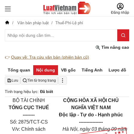
Đăng nhập
Văn bản pháp luật
Thuế-Phí-Lệ phí
Tìm nâng cao
👉
Quay về: Tra cứu văn bản (phiên bản cũ)
Tổng quan
Nội dung
VB gốc
Tiếng Anh
Lược đồ
Lưu
Tìm từ trong trang
Tình trạng hiệu lực:
Đã biết
BỘ TÀI CHÍNH
CỘNG HÒA XÃ HỘI CHỦ
TỔNG CỤC THUẾ
NGHĨA VIỆT NAM
--------
Độc lập - Tự do - Hạnh phúc
Số: 2875/TCT-CS
----------------
V/v: Chính sách
Hà Nội, ngày 03 tháng 09 năm