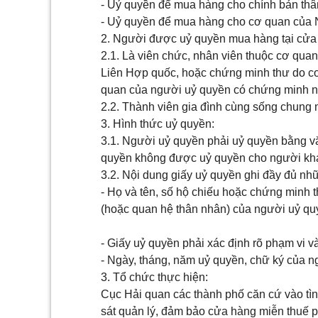
- Uỷ quyền để mua hàng cho chính bản th
- Uỷ quyền để mua hàng cho cơ quan của 
2. Người được uỷ quyền mua hàng tại cửa
2.1. Là viên chức, nhân viên thuộc cơ qua
Liên Hợp quốc, hoặc chứng minh thư do cơ
quan của người uỷ quyền có chứng minh 
2.2. Thành viên gia đình cùng sống chung m
3. Hình thức uỷ quyền:
3.1. Người uỷ quyền phải uỷ quyền bằng v
quyền không được uỷ quyền cho người kh
3.2. Nội dung giấy uỷ quyền ghi đầy đủ nh
- Họ và tên, số hộ chiếu hoặc chứng minh 
(hoặc quan hệ thân nhân) của người uỷ q
- Giấy uỷ quyền phải xác định rõ phạm vi 
- Ngày, tháng, năm uỷ quyền, chữ ký của 
3. Tổ chức thực hiện:
Cục Hải quan các thành phố căn cứ vào tìn
sát quản lý, đảm bảo cửa hàng miễn thuế p