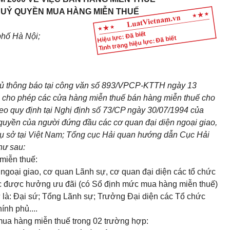
UỶ QUYỀN MUA HÀNG MIỄN THUẾ
Hiệu lực: Đã biết
phố Hà Nội;
Tình trạng hiệu lực: Đã biết
hủ thông báo tại công văn số 893/VPCP-KTTH ngày 13
 cho phép các cửa hàng miễn thuế bán hàng miễn thuế cho
heo quy định tại Nghị định số 73/CP ngày 30/07/1994 của
quyền của người đứng đầu các cơ quan đại diện ngoại giao,
rụ sở tại Việt Nam; Tổng cục Hải quan hướng dẫn Cục Hải
hư sau:
miễn thuế:
ngoại giao, cơ quan Lãnh sự, cơ quan đại diện các tổ chức
ác được hưởng ưu đãi (có Sổ định mức mua hàng miễn thuế)
 là: Đại sứ; Tổng Lãnh sự; Trưởng Đại diện các Tổ chức
ính phủ....
ua hàng miễn thuế trong 02 trường hợp: