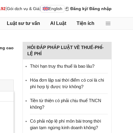
|
|
192
Gói dịch vụ & Giá
English
Đăng ký
/ Đăng nhập
Luật sư tư vấn
AI Luật
Tiện ích
HỎI ĐÁP PHÁP LUẬT VỀ THUẾ-PHÍ-
ng cao
LỆ PHÍ
Thời hạn truy thu thuế là bao lâu?
Hóa đơn lập sai thời điểm có coi là chi
phí hợp lý được trừ không?
Tiền từ thiện có phải chịu thuế TNCN
không?
Có phải nộp lệ phí môn bài trong thời
gian tạm ngừng kinh doanh không?