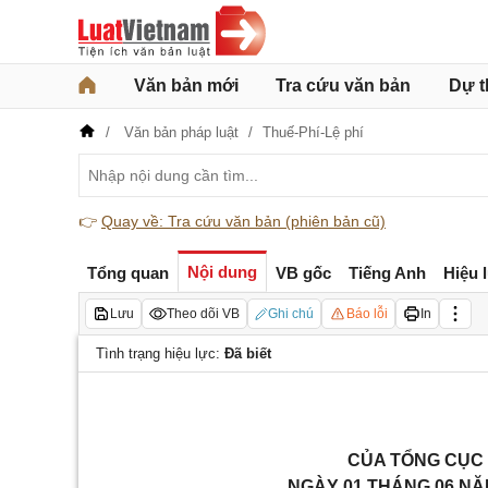
Văn bản mới
Tra cứu văn bản
Dự t
Văn bản pháp luật
Thuế-Phí-Lệ phí
👉
Quay về: Tra cứu văn bản (phiên bản cũ)
Nội dung
Tổng quan
VB gốc
Tiếng Anh
Hiệu 
Lưu
Theo dõi VB
Ghi chú
Báo lỗi
In
Tình trạng hiệu lực:
Đã biết
CỦA TỔNG CỤC 
NGÀY 01 THÁNG 06 NĂ