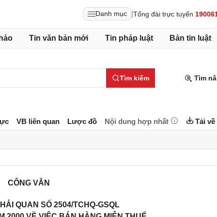
|
Danh mục
Tổng đài trực tuyến
19006
hảo
Tin văn bản mới
Tin pháp luật
Bản tin luật
Tìm kiếm
Tìm nâ
lực
VB liên quan
Lược đồ
Nội dung hợp nhất
Tải về
CÔNG VĂN
HẢI QUAN SỐ 2504/TCHQ-GSQL
M 2000 VỀ VIỆC BÁN HÀNG MIỄN THUẾ