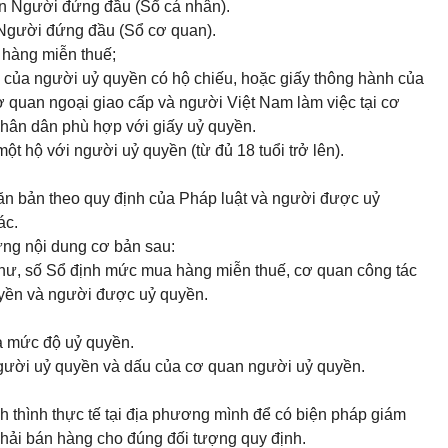
ân Người đứng đầu (Sổ cá nhân).
Người đứng đầu (Sổ cơ quan).
 hàng miễn thuế;
n của người uỷ quyền có hộ chiếu, hoặc giấy thông hành của
 quan ngoại giao cấp và người Việt Nam làm việc tại cơ
nhân dân
phù hợp với giấy uỷ quyền.
ột hộ với người uỷ quyền (từ đủ 18 tuổi trở lên).
ăn bản theo quy định của Pháp luật và người được uỷ
ác.
ững nội dung cơ bản sau:
thư, số Sổ định mức mua hàng miễn thuế, cơ quan công tác
uyền và người được uỷ quyền.
và mức độ uỷ quyền.
người uỷ quyền và dấu của cơ quan người uỷ quyền.
h thình thực tế tại địa phương mình để có biện pháp giám
hải bán hàng cho đúng đối tượng quy định.