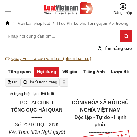
Đăng nhập
Văn bản pháp luật
Thuế-Phí-Lệ phí,
Tài nguyên-Môi trường
Tìm nâng cao
👉
Quay về: Tra cứu văn bản (phiên bản cũ)
Tổng quan
Nội dung
VB gốc
Tiếng Anh
Lược đồ
Lưu
Tìm từ trong trang
Tình trạng hiệu lực:
Đã biết
BỘ TÀI CHÍNH
CỘNG HÒA XÃ HỘI CHỦ
TỔNG CỤC HẢI QUAN
NGHĨA VIỆT NAM
-------
Độc lập - Tự do - Hạnh
Số: 25/TCHQ-TXNK
phúc
V/v
: Th
ực hiện Nghị quyết
---------------