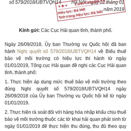
số 579/2018/UBTVQH14
Hà Nội, ngày
02
tháng
01
năm
2019
Hiệu lực: Đã biết
Tình trạng hiệu lực: Đã biết
Kính gửi:
Các Cục Hải quan tỉnh, thành phố.
Ngày 26/09/2018, Ủy ban Thường vụ Quốc hội đã ban
hành
Nghị quyết số 579/2018/UBTVQH14
về Biểu thuế
bảo vệ môi trường có hiệu lực thi hành từ ngày
01/01/2019, Tổng cục Hải quan đề nghị các Cục Hải quan
tỉnh, thành phố:
1. Thực hiện áp dụng mức thuế bảo vệ môi trường theo
đúng Nghị quyết số 579/2018/UBTVQH14 ngày
26/09/2018 của Ủy ban Thường vụ Quốc hội kể từ ngày
01/01/2019.
2. Thực hiện rà soát đối với hàng hóa nhập khẩu chịu thuế
bảo vệ môi trường thuộc các tờ khai hải quan phát sinh từ
ngày 01/01/2019 để thực hiện thu đúng, thu đủ theo quy