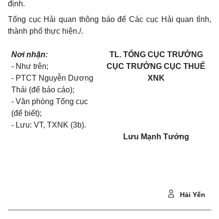
định.
Tổng cục Hải quan thông báo để Các cục Hải quan tỉnh,
thành phố thực hiện
./.
Nơi nhận:
TL. TỔNG CỤC TRƯỞNG
- Như tr
ê
n;
CỤC TRƯỞNG CỤC THUẾ
- PTCT Nguyễn Dương
XNK
Thái (để báo cáo);
- Văn phòng Tổng cục
(để biết);
- Lưu: VT, TXNK (3b).
Lưu Mạnh Tưởng
Hải Yến