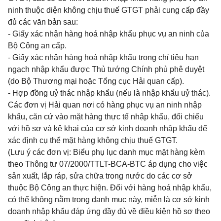
ninh thuộc diện không chịu thuế GTGT phải cung cấp đầy
đủ các văn bản sau:
- Giấy xác nhận hàng hoá nhập khẩu phục vụ an ninh của
Bộ Công an cấp.
- Giấy xác nhận hàng hoá nhập khẩu trong chỉ tiêu hạn
ngạch nhập khẩu được Thủ tướng Chính phủ phê duyệt
(do Bộ Thương mại hoặc Tổng cục Hải quan cấp).
- Hợp đồng uỷ thác nhập khẩu (nếu là nhập khẩu uỷ thác).
Các đơn vị Hải quan nơi có hàng phục vụ an ninh nhập
khẩu, căn cứ vào mặt hàng thực tế nhập khẩu, đối chiếu
với hồ sơ và kê khai của cơ sở kinh doanh nhập khẩu để
xác định cụ thể mặt hàng không chịu thuế GTGT.
(Lưu ý các đơn vị: Biểu phụ lục danh mục mặt hàng kèm
theo Thông tư 07/2000/TTLT-BCA-BTC áp dụng
cho việc
sản xuất, lắp ráp, sửa chữa trong nước do các cơ sở
thuộc Bộ Công an thực hiện. Đối với hàng hoá nhập khẩu,
có thể không nằm trong danh mục này, miễn là cơ sở kinh
doanh nhập khẩu đáp ứng đầy đủ về điều kiện hồ sơ theo