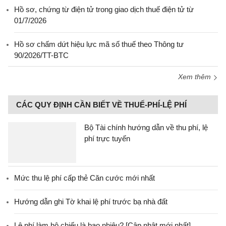
Hồ sơ, chứng từ điện tử trong giao dịch thuế điện tử từ
01/7/2026
Hồ sơ chấm dứt hiệu lực mã số thuế theo Thông tư
90/2026/TT-BTC
Xem thêm
CÁC QUY ĐỊNH CẦN BIẾT VỀ THUẾ-PHÍ-LỆ PHÍ
Bộ Tài chính hướng dẫn về thu phí, lệ
phí trực tuyến
Mức thu lệ phí cấp thẻ Căn cước mới nhất
Hướng dẫn ghi Tờ khai lệ phí trước bạ nhà đất
Lệ phí làm hộ chiếu là bao nhiêu? [Cập nhật mới nhất]