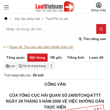
Đăng nhập
Văn bản pháp luật
Thuế-Phí-Lệ phí
Tìm nâng cao
👉
Quay về: Tra cứu văn bản (phiên bản cũ)
Tổng quan
Nội dung
VB gốc
Tiếng Anh
Lược đồ
Lưu
Tìm từ trong trang
Tình trạng hiệu lực:
Đã biết
CÔNG VĂN
CỦA TỔNG CỤC HẢI QUAN SỐ 2405/TCHQ-KTTT
NGÀY 29 THÁNG 5 NĂM 2000 VỀ VIỆC HƯỚNG DẪN
THỰC HIỆN