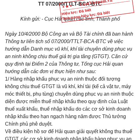
TT 07/2000/TTLT-BCA-BTC
Hiệu lực: Đã biết
Tình trạng hiệu lực: Đã biết
Kính gửi:
-
Cục Hải quan các tỉnh, Thành phố
Ngày 10/4/2000 Bộ Công an và Bộ Tài chính đã ban hành
Thông tư liên tịch số 07/2000/TTLT-BCA-BTC về việc
hướng dẫn Danh mục vũ khí, khí tài chuyên dùng phục vụ
an ninh không chịu thuế giá trị gia tăng (GTGT). Căn cứ
quy định tại Điểm 2 của Thông tư, Tổng cục Hải quan
hướng dẫn các đơn vị thực hiện như sau:
1/ Hàng nhập khẩu phục vụ an ninh thuộc đối tượng
không chịu thuế GTGT là vũ khí, khí tài (kể cả vật tư, máy
móc thiết bị, phụ tùng) chuyên dùng phục vụ an ninh thuộc
diện được miễn thuế nhập khẩu theo quy định của Luật
thuế xuất khẩu, thuế nhập khẩu do các cơ sở kinh doanh
nhập khẩu theo hạn ngạch hàng năm được Thủ tướng
Chính phủ phê duyệt.
Về điều kiện hồ sơ để Hải quan giải quyết không thu thuế
GTGT, các cơ sở kinh doanh nhập khẩu hàng phục vụ an