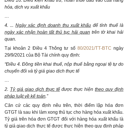
Điều 16. Điều kiện khấu trừ, hoàn thuế đầu vào của hàng
hóa, dịch vụ xuất khẩu
…
4. ...
Ngày xác định doanh thu xuất khẩu
để tính thuế là
ngày xác nhận hoàn tất thủ tục hải quan
trên tờ khai hải
quan.
Tại khoản 2 Điều 4 Thông tư số
80/2021/TT-BTC
ngày
29/9/2021 của Bộ Tài chính quy định:
“Điều 4. Đồng tiền khai thuế, nộp thuế bằng ngoại tệ tự do
chuyển đổi và tỷ giá giao dịch thực tế
…
2.
Tỷ giá giao dịch thực tế
được thực hiện
theo quy định
pháp luật về kế toán
.”
Căn cứ các quy định nêu trên, thời điểm lập hóa đơn
GTGT là sau khi làm xong thủ tục cho hàng hóa xuất khẩu.
Tỷ giá trên hóa đơn GTGT đối với hàng hóa xuất khẩu là
tỷ giá giao dịch thực tế được thực hiện theo quy định pháp