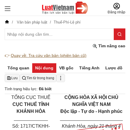
Đăng nhập
Văn bản pháp luật
Thuế-Phí-Lệ phí
Tìm nâng cao
👉
Quay về: Tra cứu văn bản (phiên bản cũ)
Tổng quan
Nội dung
VB gốc
Tiếng Anh
Lược đồ
Lưu
Tìm từ trong trang
Tình trạng hiệu lực:
Đã biết
TỔNG CỤC THUẾ
CỘNG HÒA XÃ HỘI CHỦ
CỤC THUẾ TỈNH
NGHĨA VIỆT NAM
KHÁNH HÒA
Độc lập - Tự do - Hạnh phúc
_____________
________________________
Số: 1717/CTKHH-
Khánh Hòa, ngày 21 tháng 4