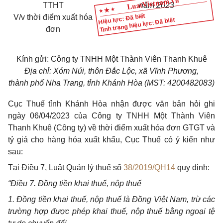
TTHT
năm 2023
Hiệu lực: Đã biết
V/v thời điểm xuất hóa
Tình trạng hiệu lực: Đã biết
đơn
Kính gửi: Công ty TNHH Một Thành Viên Thanh Khuê
Địa chỉ: Xóm Núi, thôn Đắc Lộc, xã Vĩnh Phương,
thành phố Nha Trang, tỉnh Khánh Hòa (MST: 4200482083)
Cục Thuế tỉnh Khánh Hòa nhận được văn bản hỏi ghi
ngày 06/04/2023 của Công ty TNHH Một Thành Viên
Thanh Khuê (Công ty) về thời điểm xuất hóa đơn GTGT và
tỷ giá cho hàng hóa xuất khẩu, Cục Thuế có ý kiến như
sau:
Tại Điều 7, Luật Quản lý thuế số
38/2019/QH14
quy định:
“Điều 7. Đồng tiền khai thuế, nộp thuế
1. Đồng tiền khai thuế, nộp thuế là Đồng Việt Nam, trừ các
trường hợp được phép khai thuế, nộp thuế bằng ngoại tệ