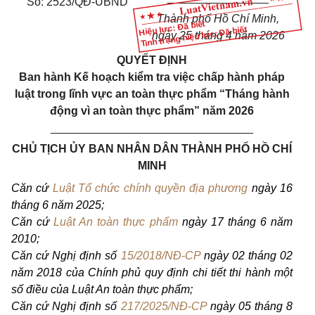
Số: 2523/QĐ-UBND
Thành phố Hồ Chí Minh,
Hiệu lực: Đã biết
Tình trạng hiệu lực: Đã biết
ngày 25 tháng 4 năm 2026
QUYẾT ĐỊNH
Ban hành Kế hoạch kiểm tra việc chấp hành pháp
luật trong lĩnh vực an toàn thực phẩm “Tháng hành
động vì an toàn thực phẩm” năm 2026
________________________________
CHỦ TỊCH ỦY BAN NHÂN DÂN THÀNH PHỐ HỒ CHÍ
MINH
Căn cứ
Luật Tổ chức chính quyền địa phương
ngày 16
tháng 6 năm 2025;
Căn cứ
Luật An toàn thực phẩm
ngày 17 tháng 6 năm
2010;
Căn cứ Nghị định số
15/2018/NĐ-CP
ngày 02 tháng 02
năm 2018 của Chính phủ quy định chi tiết thi hành một
số điều của Luật An toàn thực phẩm;
Căn cứ Nghị định số
217/2025/NĐ-CP
ngày 05 tháng 8