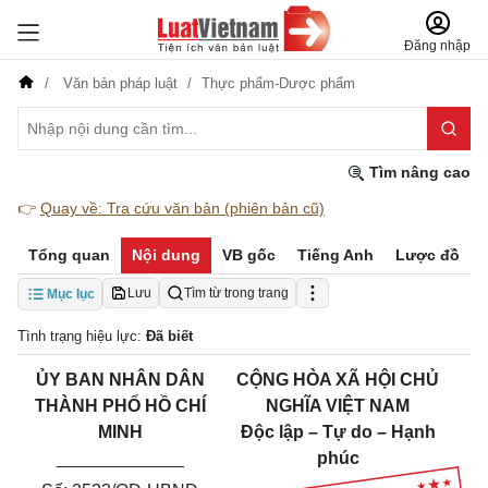
Đăng nhập
Văn bản pháp luật
Thực phẩm-Dược phẩm
Tìm nâng cao
👉
Quay về: Tra cứu văn bản (phiên bản cũ)
Tổng quan
Nội dung
VB gốc
Tiếng Anh
Lược đồ
Lưu
Tìm từ trong trang
Mục lục
Tình trạng hiệu lực:
Đã biết
Ủ
Y BAN NHÂN DÂN
CỘNG HÒA XÃ HỘI CHỦ
THÀNH PHỐ HỒ CHÍ
NGHĨA VIỆT NAM
MINH
Độc lập – Tự do – Hạnh
_____________
phúc
________________