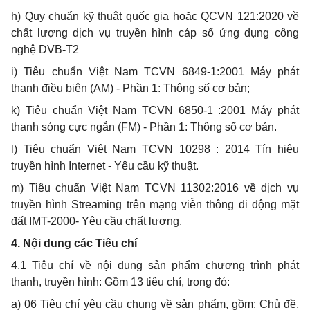
h
) Quy chuẩn kỹ thuật quốc gia hoặc QCVN 121:2020 về
chất lượng dịch vụ truyền hình cáp số ứng dụng công
nghệ DVB-T2
i
) Tiêu chuẩn Việt Nam TCVN 6849-1:2001 Máy phát
thanh điều biên (AM) -
Phầ
n
1: Thông số cơ bản;
k
) Tiêu chuẩn Việt Nam TCVN 6850-1 :2001 Máy phát
thanh sóng cực ngắn (FM) - Phần 1: Thông số cơ bản.
l
) Tiêu chuẩn Việt Nam TCVN 10298 : 2014 Tín hiệu
truyền hình Internet - Yêu cầu kỹ thuật.
m
) Tiêu chuẩn Việt Nam TCVN 11302:2016 về dịch vụ
truyền hình
Streaming
trên mạng viễn thông di động mặt
đất IMT-2000- Yêu cầu chất lượng.
4
.
Nội dung các Tiêu chí
4
.1 Tiêu chí về nội dung sản phẩm chương trình phát
thanh, truyền hình: Gồm 13 tiêu chí, trong đó:
a
) 06 Tiêu chí yêu cầu chung về sản phẩm, gồm: Chủ đề,