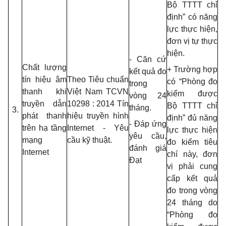
Bộ TTTT chỉ
định” có năng
lực thực hiện,
đơn vị tự thực
hiện.
- Căn cứ
Chất lượng
+ Trường hợp
kết quả đo
tín hiệu âm
Theo Tiêu chuẩn
có “Phòng đo
trong
thanh khi
Việt Nam TCVN
kiểm được
vòng 24
truyền dẫn
10298 : 2014 Tín
Bộ TTTT chỉ
tháng.
3.
phát thanh
hiệu truyền hình
định” đủ năng
- Đáp ứng
trên hạ tầng
Internet - Yêu
lực thực hiện
yêu cầu,
mạng
cầu kỹ thuật.
đo kiểm tiêu
đánh giá
Internet
chí này, đơn
Đạt
vị phải cung
cấp kết quả
đo trong vòng
24 tháng do
“Phòng đo