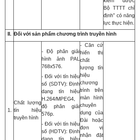
kiểm
được
Bộ TTTT chỉ
định” có năng
lực thực hiện.
II.
Đối với sản phẩm chương trình truyền hình
- Căn cứ
- Độ phân giải
hiển thị
hình ảnh PAL
chất
768x576.
lượng tín
hiệu
- Đối với tín hiệu
chương
số
(SDTV):
Định
trình trên
dạng tín hiệu
màn hình
H.264/MPEG4,
Chất lượng
chuyên
độ phân giải
1.
tín hiệu
dụng của
576p.
truyền hình
Đài hoặc
- Đối với tín hiệu
đơn vị
số
(HDTV):
Định
nhận đặt
dạng tín hiệu