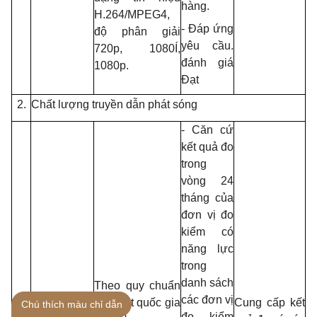
hàng.
H.264/MPEG4,
- Đáp ứng
độ phân giải
yêu cầu.
720p, 1080Í,
đánh giá
1080p.
Đạt
2.
Chất lượng truyền dẫn phát sóng
- Căn cứ
kết quả đo
trong
vòng 24
tháng của
đơn vị đo
kiểm có
năng lực
trong
danh sách
Theo quy chuẩn
các đơn vị
kỹ thuật quốc gia
Cung cấp kết
Chú thích màu chỉ dẫn
đo kiểm