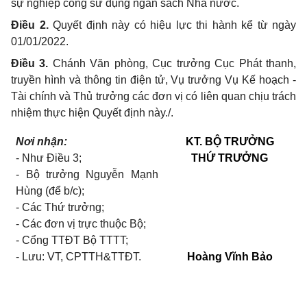
sự nghiệp công sử dụng ngân sách Nhà nước.
Điều 2.
Quyết định này có hiệu lực thi hành kể từ ngày
01/01/2022.
Điều 3.
Chánh Văn phòng, Cục trưởng Cục Phát thanh,
truyền hình và
thông tin điện tử, Vụ trưởng Vụ Kế hoạch -
Tài chính và Thủ trưởng các đơn vị có liên quan chịu trách
nhiệm thực hiện Quyết định này./.
Nơi nhận:
KT. BỘ TRƯỞNG
-
Như Điều 3;
THỨ TRƯỞNG
-
Bộ trưởng Nguyễn Mạnh
Hùng (để b/c);
-
Các Thứ trưởng;
-
Các đơn vị trực thuộc Bộ;
-
Cổng TTĐT Bộ
TTTT;
-
Lưu: VT, CPTTH&TTĐT.
Hoàng Vĩnh Bảo