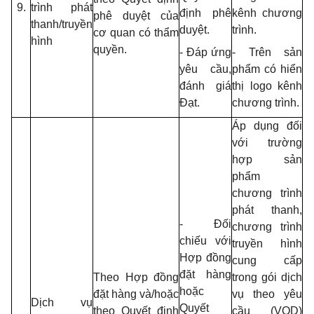
9.
trình phát
định phê
kênh chương
phê duyệt của
thanh/truyền
duyệt.
trình.
cơ quan có thẩm
hình
quyền.
- Đáp ứng
- Trên sản
yêu cầu,
phẩm có hiển
đánh giá
thị
logo
kênh
Đạt.
chương
trình.
Áp dụng đối
với trường
hợp sản
phẩm
chương trình
phát thanh,
- Đối
chương trình
chiếu với
truyền hình
Hợp đồng
cung cấp
đặt hàng
Theo Hợp đồng
trong gói dịch
hoặc
đặt hàng và/hoặc
vụ theo yêu
Dịch vụ
Quyết
theo Quyết định
cầu (VOD)