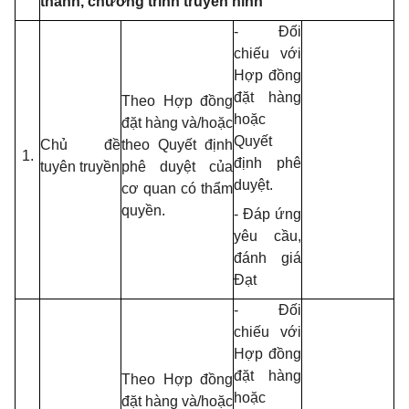
thanh, chương trình truyền hình
- Đối
chiếu với
Hợp đồng
đặt hàng
Theo Hợp đồng
hoặc
đặt hàng và/hoặc
Quyết
Chủ đề
theo Quyết định
1.
định phê
tuyên truyền
phê duyệt của
duyệt.
cơ quan có thẩm
quyền.
- Đáp ứng
yêu cầu,
đánh giá
Đạt
- Đối
chiếu với
Hợp đồng
đặt hàng
Theo Hợp đồng
hoặc
đặt hàng và/hoặc