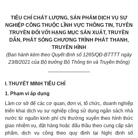
TIÊU CHÍ CHẤT LƯỢNG, SẢN PHẨM DỊCH VỤ SỰ
NGHIỆP CÔNG THUỘC LĨNH VỰC THÔNG TIN, TUYÊN
TRUYỀN ĐỐI VỚI HẠNG MỤC SẢN XUẤT, TRUYỀN
DẪN, PHÁT SÓNG CHƯƠNG TRÌNH PHÁT THANH,
TRUYỀN HÌNH
(Ban hành kèm theo Quyết định số 1265/QĐ
-
BTTTT ngày
23/8/2021
của Bộ trưởng Bộ Thông tin và Truyền thông)
_______________
I
.
THUYẾT MINH TIÊU CHÍ
1. Phạm vi áp dụng
Làm cơ sở để các cơ quan, đơn vị, tổ chức, doanh nghiệp
triển khai dịch vụ sự nghiệp công sử dụng ngân sách nhà
nước từ nguồn kinh phí chi thường xuyên theo hình thức
giao nhiệm vụ, đặt hàng hoặc đấu thầu theo cung cấp sản
phẩm, dịch vụ công theo quy định tại Nghị định số