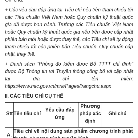
+ Các yêu cầu đáp ứng tại Tiêu chí nêu trên tham chiếu tới
các Tiêu chuẩn Việt Nam hoặc Quy chuẩn kỹ thuật quốc
gia đã được ban hành. Trường các Tiêu chuẩn Việt Nam
hoặc Quy chuẩn kỹ thuật quốc gia nêu trên được cập nhật
phiên bản mới hoặc được thay thế, các Tiêu chí sẽ tự động
tham chiếu tới các phiên bản Tiêu chuẩn, Quy chuẩn cập
nhật, thay thế.
+ Danh sách “Phòng đo kiểm được Bộ TTTT chỉ định”
được Bộ Thông tin và Truyền thông công bố và cập nhật
tại địa chỉ tên miền:
https
://ww
w.mic.gov.vn/mra/Pages/trangchu.aspx
II. CÁC TIÊU CHÍ CỤ THỂ
Phương
Yêu cầu đáp
Stt
Tên tiêu chí
pháp xác
Ghi chú
ứng
định
Tiêu chí về nội dung sản phẩm chương trình phát
A.