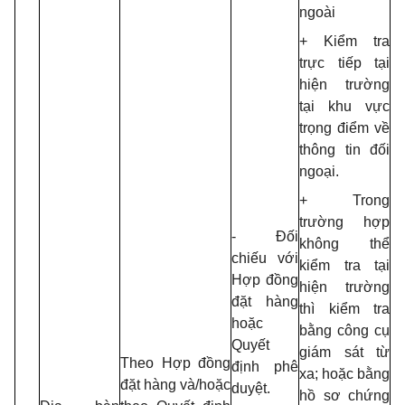
ngoài
+ Kiểm tra
trực tiếp tại
hiện trường
tại khu vực
trọng điểm về
thông tin đối
ngoại.
+ Trong
trường hợp
- Đối
không thể
chiếu với
kiểm tra tại
Hợp đồng
hiện trường
đặt hàng
thì kiểm tra
hoặc
bằng công cụ
Quyết
giám sát từ
Theo Hợp đồng
định phê
xa; hoặc bằng
đặt hàng và/hoặc
duyệt.
hồ sơ chứng