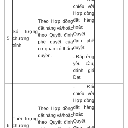
chiếu với
Hợp đồng
đặt hàng
Theo Hợp đồng
hoặc
đặt hàng và/hoặc
Số lượng
Quyết
theo Quyết định
5.
chương
định phê
phê duyệt của
trình
duyệt.
cơ quan có thẩm
quyền.
- Đáp ứng
yêu cầu,
đánh giá
Đạt.
- Đối
chiếu với
Hợp đồng
đặt hàng
Theo Hợp đồng
hoặc
đặt hàng và/hoặc
Thời lượng
Quyết
theo Quyết định
6.
chương
định phê