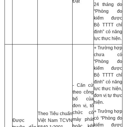
Đạt
24 tháng do
“Phòng đo
kiểm được
Bộ TTTT chỉ
định” có năng
lực thực hiện.
+ Trường hợp
chưa có
“Phòng đo
kiểm được
Bộ TTTT chỉ
định” có năng
- Căn cứ
lực thực hiện,
theo công
đơn vị tự thực
bố của
hiện.
đơn vị, tổ
+ Trường hợp
chức có
Theo Tiêu chuẩn
có “Phòng đo
máy phát
Được
Việt Nam TCVN
kiểm được
hoặc kết