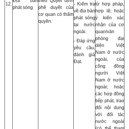
Địa bàn
theo Quyết định
12.
- Kiểm tra
từ hợp pháp,
phát sóng
phê duyệt của
về địa bàn
hợp lệ; hoặc
cơ quan có thẩm
phát sóng
ý kiến xác
quyền.
tại nước
nhận của cơ
ngoài.
quan/văn
phòng đại
- Đáp ứng
diện Việt
yêu cầu,
Nam ở nước
đánh giá
ngoài, của
Đạt.
cộng đồng
người Việt
Nam ở nước
ngoài; hoặc
các hợp đồng
tiếp phát,
trao
đổi nội dung
với đối tác
nước ngoài
(có thể tham