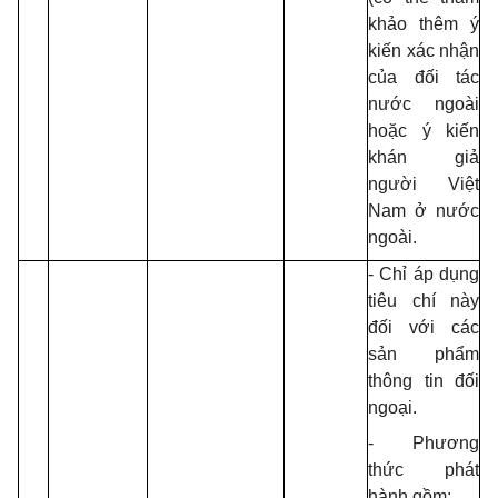
khảo thêm ý
kiến xác nhận
của đối tác
nước ngoài
hoặc ý kiến
khán giả
người Việt
Nam ở nước
ngoài.
- Chỉ áp dụng
tiêu chí này
đối với các
sản phẩm
thông tin đối
ngoại.
- Phương
thức phát
hành gồm: