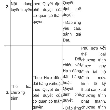
Quyết
Nội dung
theo Quyết định
2.
định phê
tuyên truyền
phê duyệt của
duyệt.
cơ quan có thẩm
quyền.
- Đáp ứng
yêu cầu,
đánh giá
Đạt.
Phù hợp với
thể loại
- Đối
chương trình
chiếu với
được quy
Hợp đồng
định tại bộ
đặt hàng
Theo Hợp đồng
định mức
hoặc
đặt hàng và/hoặc
kinh
tế kỹ
Thể loại
Quyết
theo Quyết định
thuật sản xuất
3.
chương
định
phê
phê
duyệt của
chương trình
trình
duyệt.
cơ quan có thẩm
phát thanh,
quyền.
chương trình
- Đáp ứng