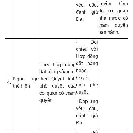
truyền hình
yêu cầu,
do cơ quan
đánh giá
nhà nước có
Đạt.
thẩm quyền
ban hành.
- Đối
chiếu với
Hợp đồng
đặt hàng
Theo Hợp đồng
hoặc
đặt hàng và/hoặc
Quyết
Ngôn ngữ
theo Quyết định
4.
định phê
thể hiện
phê duyệt của
duyệt.
cơ quan có thẩm
quyền.
- Đáp ứng
yêu cầu,
đánh giá
Đạt.
- Đối