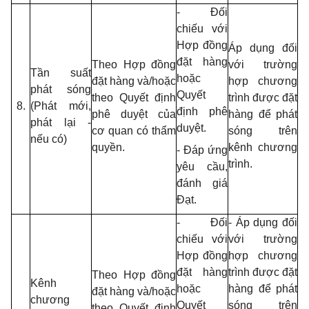
- Đối
chiếu với
Hợp đồng
Áp dụng đối
đặt hàng
Theo Hợp đồng
với trường
Tần suất
hoặc
đặt hàng và/hoặc
hợp chương
phát sóng
Quyết
theo Quyết định
trình được đặt
8.
(Phát mới,
định phê
phê duyệt của
hàng để phát
phát lại -
duyệt.
cơ quan có thẩm
sóng trên
nếu có)
quyền.
kênh chương
- Đáp ứng
trình.
yêu cầu,
đánh giá
Đạt.
- Đối
- Áp dụng đối
chiếu với
với trường
Hợp đồng
hợp chương
đặt hàng
trình được đặt
Theo Hợp đồng
Kênh
hoặc
hàng để phát
đặt hàng và/hoặc
chương
Quyết
sóng trên
theo Quyết định