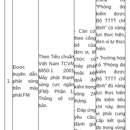
“Phòng đo
kiểm được
Bộ TTTT chỉ
định” có năng
- Căn cứ
lực thực hiện,
theo công
đơn vị tự thực
bố của
hiện.
đơn vị, tổ
Theo Tiêu chuẩn
+ Trường hợp
chức có
Việt Nam TCVN
có “Phòng đo
máy phát
Được
6850-1 :2001
kiểm được
hoặc kết
truyền dẫn,
Máy phát thanh
Bộ TTTT chỉ
quả đo
1.
phát sóng
sóng cực ngắn
định” đủ năng
kiểm trong
trên máy
(FM)- Phần 1:
lực thực hiện
vòng 24
phát FM
Thông số cơ
đo kiểm tiêu
tháng.
bản.
chí này, đơn
- Đáp ứng
vị phải cung
yêu cầu,
cấp kết quả
đánh giá
đo trong vòng