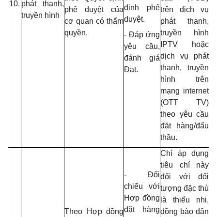
10.
phát thanh,
định phê
phê duyệt của
trên dịch vụ
truyền hình
duyệt.
cơ quan có thẩm
phát thanh,
quyền.
truyền hình
- Đáp ứng
IPTV hoặc
yêu cầu,
dịch vụ phát
đánh giá
thanh, truyền
Đạt.
hình trên
mạng internet
(OTT
TV)
theo yêu cầu
đặt hàng/đấu
thầu.
Chỉ áp dụng
tiêu chí này
- Đối
đối với đối
chiếu với
tượng đặc thù
Hợp đồng
là thiếu nhi,
đặt hàng
Theo Hợp đồng
đồng bào dân