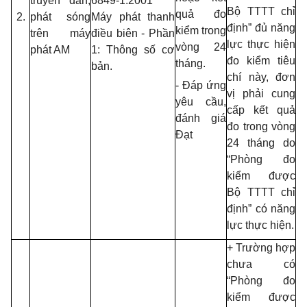
truyền dẫn,
6849-1:2001
Bộ TTTT chỉ
quả đo
2.
phát sóng
Máy phát thanh
định” đủ năng
kiểm trong
trên máy
điều biên
- Phần
lực thực hiện
vòng 24
phát AM
1: Thông số cơ
đo kiểm tiêu
tháng.
bản.
chí này, đơn
- Đáp ứng
vị phải cung
yêu cầu,
cấp kết quả
đánh giá
đo trong vòng
Đạt
24 tháng do
“Phòng đo
kiểm được
Bộ TTTT chỉ
định” có năng
lực thực hiện.
+ Trường hợp
chưa có
“Phòng đo
kiểm được