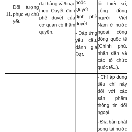
hoặc
đặt hàng và/hoặc
tộc thiểu số,
Đối tượng
Quyết
theo Quyết định
cộng đồng
11.
phục vụ chủ
định phê
phê duyệt của
người Việt
yếu
duyệt.
cơ quan có thẩm
Nam ở nước
quyền.
ngoài, cộng
- Đáp ứng
đồng quốc tế
yêu cầu,
(Chính phủ,
đánh giá
nhân dân và
Đạt.
các tổ chức
quốc tế...).
- Chỉ áp dụng
tiêu chí này
đối với các
sản phẩm
thông tin đối
ngoại.
- Địa bàn phát
sóng tại nước