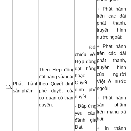
+ Phát hành
trên các đài
phát thanh,
truyền hình
nước ngoài;
+ Phát hành
- Đối
trên các đài
chiếu với
phát thanh,
Hợp đồng
truyền hình
đặt hàng
Theo Hợp đồng
của người
hoặc
đặt hàng và/hoặc
Việt ở nước
Quyết
Phát hành
theo Quyết định
13.
ngoài;
định phê
sản phẩm
phê duyệt của
duyệt.
cơ quan có thẩm
+ Phát hành
quyền.
sản phẩm
- Đáp ứng
trên mạng xã
yêu cầu,
hội;
đánh giá
Đạt.
+ In thành