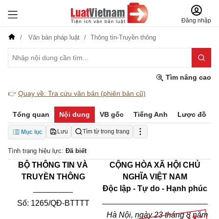
Đăng nhập
Văn bản pháp luật
Thông tin-Truyền thông
Tìm nâng cao
👉
Quay về: Tra cứu văn bản (phiên bản cũ)
Tổng quan
Nội dung
VB gốc
Tiếng Anh
Lược đồ
Lưu
Tìm từ trong trang
Mục lục
Tình trạng hiệu lực:
Đã biết
BỘ THÔNG TIN VÀ
CỘNG HÒA XÃ HỘI CHỦ
TRUYỀN THÔNG
NGHĨA VIỆT NAM
_________
Độc lập - Tự do - Hạnh phúc
________________________
Số: 1265/QĐ-BTTTT
Hà Nội, ngày 23 tháng 8 năm