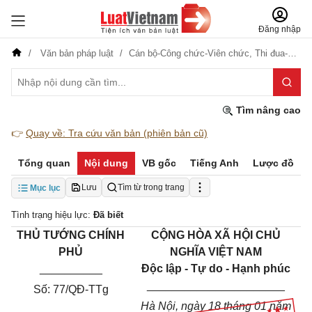
Đăng nhập
Văn bản pháp luật
Cán bộ-Công chức-Viên chức,
Thi đua-Khen thưởng-Kỷ luật
Tìm nâng cao
👉
Quay về: Tra cứu văn bản (phiên bản cũ)
Tổng quan
Nội dung
VB gốc
Tiếng Anh
Lược đồ
Lưu
Tìm từ trong trang
Mục lục
Tình trạng hiệu lực:
Đã biết
THỦ TƯỚNG
CHÍNH
CỘNG HÒA XÃ HỘI CHỦ
PHỦ
NGHĨA VIỆT NAM
__________
Độc lập - Tự do - Hạnh phúc
______________________
Số:
77/QĐ-TTg
Hà Nội, ngày 18 tháng 01 năm