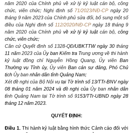
năm 2020 của Chính phủ về xử lý kỷ luật cán bộ, công
chức, viên chức; Nghị định số
71/2023/NĐ-CP
ngày 20
tháng 9 năm 2023 của Chính phủ sửa đổi, bổ sung một số
điều của Nghị định số
112/2020/NĐ-CP
ngày 18 tháng 9
năm 2020 của Chín
h phủ
về xử lý kỷ luật
cán bộ
, công
chức, viên chức;
Căn cứ Quyết định số 1328-QĐ
/UBKTTW ngày 30
tháng
11 nă
m 2023 của Ủ
y ban Ki
ể
m tra T
rung ương về thi hành
kỷ luật đồng chí Nguyễn Hồng Quang, Ủy viên
Ban
Thường vụ Tỉnh ủy,
Ủy viên
Ban cán sự đảng, Phó Chủ
tịch
Ủy ban
nhân dân tỉnh Quảng Nam;
Xét đề nghị của Bộ Nội vụ
tại Tờ trình số 13/TTr-BNV ngày
08 tháng 01 năm 2024 và đ
ề
nghị của
Ủy ban
nhân dân
t
ỉnh Quảng Nam tại Tờ trình số 91
53/TTr-UBND ngày 28
tháng 12 năm 2023.
QUYẾ
T ĐỊNH:
Điều 1.
Thi hành kỷ luật bằng hình thức Cảnh cáo đối với