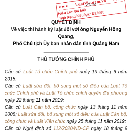
2024
Hiệu lực: Đã biết
Tình trạng hiệu lực: Đã biết
QUYẾ
T
ĐỊNH
V
ề
việc thi hành kỷ luật đối với
ông Nguyễn Hồng
Quang,
Phó Chủ tịch
Ủy ban
nhân dân tỉnh Quảng Nam
_________________
THỦ TƯỚNG CHÍNH PHỦ
Căn c
ứ
Luật Tổ chức Chính phủ
ngày 19 tháng
6 năm
2015;
Căn c
ứ
Luật sửa đổi, bổ sung một số điều của Luật Tổ
chức Chính phủ và Luật Tổ chức chính quyền địa phương
ngày 22 thán
g
11 năm 2019;
Căn
cứ
Luật Cán bộ, công chức
ngày 13 tháng 11 năm
2008;
Luật sửa đổi, bổ sung một số điều của Luật Cán bộ,
công chức và Luật Viên chức
ngày 25 tháng 1
1 năm 2019;
Căn cứ Nghị định
số
112/2020/NĐ-CP
ngày 18 tháng 9