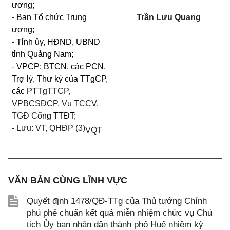
ương;
-
Ban Tổ chức Trung
Trần Lưu Quang
ương;
-
Tỉnh ủy, HĐND, UBND
tỉnh Quảng Nam;
-
VPCP: BTCN, các PCN,
Trợ lý, Thư ký của TTgCP,
các PTT
gTTCP,
VPBCSĐCP, Vụ TCCV,
TGĐ Cổ
ng TTĐT;
-
Lưu: VT, QHĐP (3)
VQT
VĂN BẢN CÙNG LĨNH VỰC
Quyết định 1478/QĐ-TTg của Thủ tướng Chính
phủ phê chuẩn kết quả miễn nhiệm chức vụ Chủ
tịch Ủy ban nhân dân thành phố Huế nhiệm kỳ