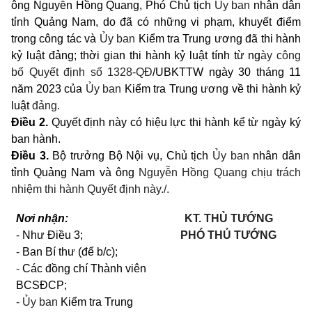
ông Nguyễn Hồng Quang, Phó Chủ tịch
Ủy ban
nhân dân
tỉnh Quảng Nam
, do đã có những vi phạm, khuyết điểm
trong công tác và
Ủy ban
Kiểm tra Trung ương đã thi hành
kỷ luật đảng; thời gian thi hành kỷ luật tính từ ng
ày công
bố Quyết định số 1328-QĐ
/UBKTTW ngày 30 tháng 11
năm 2023 của
Ủy ban
Kiểm tra Trung ương về thi hành kỷ
luật
đảng.
Điều 2.
Quyết định này có hiệu lực thi hành kể từ ngày ký
ban hành.
Điều
3.
Bộ trưởng Bộ Nội vụ, Chủ tịch
Ủy ban
nhân dân
tỉnh Quảng Nam và ông
Nguyễn Hồng Quang chịu trách
nhiệm thi hành Quyết định này./.
Nơi nhận:
KT. THỦ TƯỚNG
-
Như Điều 3;
PHÓ THỦ TƯỚNG
-
Ban Bí thư (để b/c);
-
Các đồng chí Thành viên
BCSĐCP;
-
Ủy ban
Kiểm tra Trung