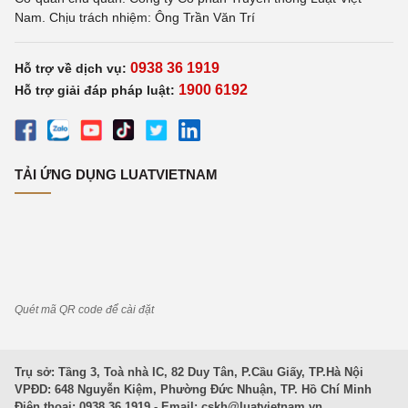
Nam. Chịu trách nhiệm: Ông Trần Văn Trí
0938 36 1919
Hỗ trợ về dịch vụ:
1900 6192
Hỗ trợ giải đáp pháp luật:
TẢI ỨNG DỤNG LUATVIETNAM
Quét mã QR code để cài đặt
Trụ sở: Tầng 3, Toà nhà IC, 82 Duy Tân, P.Cầu Giấy, TP.Hà Nội
VPĐD: 648 Nguyễn Kiệm, Phường Đức Nhuận, TP. Hồ Chí Minh
Điện thoại: 0938 36 1919 - Email:
cskh@luatvietnam.vn