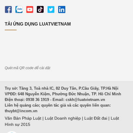
TẢI ỨNG DỤNG LUATVIETNAM
Quét mã QR code để cài đặt
Trụ sở: Tầng 3, Toà nhà IC, 82 Duy Tân, P.Cầu Giấy, TP.Hà Nội
VPĐD: 648 Nguyễn Kiệm, Phường Đức Nhuận, TP. Hồ Chí Minh
Điện thoại: 0938 36 1919 - Email:
cskh@luatvietnam.vn
Liên hệ quảng cáo; quyền tác giả và các quyền liên quan:
thuybt@incom.vn
Văn Bản Pháp Luật
|
Luật Doanh nghiệp
|
Luật Đất đai
|
Luật
Hình sự 2015