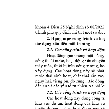
2 
khoản 4 Điều 25 Nghị định số 
08/2022/
Chính phủ quy
 đị
nh c
hi tiết m
ộ
t số điều 
2. 
H
ng 
m
c 
công
trình 
và 
ho
ạ
ụ
ạt 
ng x
ng
tác độ
ấu đến m
ôi
 trườ
2.1. Các công 
trình và ho
ạt động g
Hoạt động giải phóng m
ặt
 bằng, đ
cống thoát nước, h
oạt động vậ
n chuyển 
máy móc, 
thiết b
ị trên 
công t
rường, hoạt
xây 
dựng. 
Các 
hoạt 
đ
ộng 
này 
sẽ 
phát 
s
nước 
thải 
sinh 
hoạt, 
chất 
thải 
rắn 
xây 
d
nguy 
hại, 
tiếng 
ồn, 
độ 
rung,...tác 
động 
đ
dân cư và các y
ếu tố
 tự
 nhiên, xã hội khác
2.2. Các công 
trình và ho
ạt động g
Các 
hoạt 
động 
xây dựng 
công 
trìn
khu 
vực 
dự 
án, 
hoạt 
động 
của 
khu 
vực 
tuyến 
đường,...
Các 
hoạt 
động 
này 
sẽ 
p