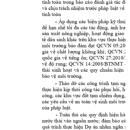
tính 
toán 
trong 
báo 
cáo 
đánh 
g
iá 
tác 
đ
ộ
và 
chịu trách n
hiệm
trước 
pháp 
luật về 
c
tính toán  
- 
Áp 
dụ
ng 
các
biện 
ph
áp 
kỹ 
th
uật
,
để
hạn 
chế 
tối
đa
các 
t
ác
động,
ảnh
hưở
sản
xuấ
t 
nôn
g 
n
ghiệp
, 
h
oạt 
đ
ộng
giao
t
tế 
dân
 si
nh 
khá
c 
trên
 kh
u
v
ực 
th
ực h
iện 
QCVN 
05:2
02
môi 
t
rườn
g 
bảo
đảm 
đạt
khí
; 
QCVN 
26
gia
v
ề 
chất
l
ượng
k
hôn
g
27:201
0/B
quố
c 
gia
về 
tiếng
ồn; 
Q
CVN
14:
2008/
BTNMT 
- 
về 
độ
rung;
QCVN
thải
sinh
hoạt
v
à 
cá
c
quy 
c
huẩn
h
iện
h
bảo
 vệ 
môi t
rường
.
- 
Tháo 
dỡ 
các 
công 
trình 
tạm 
ngay
thực 
hiện 
kịp 
thời 
công 
tác 
phục 
hồi, 
hoà
công, 
các 
khu v
ực đất tạm chiếm dụn
g, b
các
yêu 
cầu 
về 
an 
toàn 
vệ 
sinh 
môi 
trườn
của
pháp luậ
t.
- 
Tuân 
thủ 
các 
quy 
định 
hiện 
h
ành
nước 
thải 
vào 
nguồn 
nước; 
đảm 
bảo 
các 
quá 
trình 
thực 
hiện 
Dự 
án
nhằm 
n
găn 
n