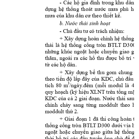
-
Các 
hộ 
gia 
đình 
trong 
khu 
d
ân 
c
dựng 
hệ 
thống 
thoát 
nước 
m
ưa 
phù
hợp
mưa của khu dân cư 
theo thiết kế.
b. Nước thải 
sinh hoạt
- 
Chủ đầu tư c
ó
 trách nh
iệm:
+ Xây dựng 
hoàn chỉnh hệ thống 
t
thải 
là 
h
ệ 
thống 
cống 
tròn 
BTL
T
D300 
những 
k
húc 
ngoặt 
hoặc 
chuyển 
giao 
giữ
thăm, 
ngoài 
ra 
các 
hố 
thu 
được 
bố 
trí 
vớ
từ các hộ dân.
+ 
Xây 
dựng 
b
ể 
thu 
gom 
ch
ung 
n
theo ti
ến độ 
lấp đầy 
của 
KDC, chủ 
đầu t
ư
3
tích 
80 
m
/ngày.đêm 
(
mỗi 
modul 
là 
40 
quy hoạch (ký hi
ệu XLNT
 trên 
tổng mặt 
KDC củ
a c
ả 
2 
giai 
đo
ạ
n.
Nư
ớc 
thải 
sau 
k
ch
ỉnh 
chảy 
s
ang 
từng 
moddult 
theo 
h
ư
moddult thứ 
2.
+ 
Giai 
đoạn 
1 
đã 
thi 
công 
hoàn 
th
thống 
cống 
tròn 
BTL
T
D300
dưới v
ỉa 
h
ngoặt 
hoặc 
chuyển 
giao 
giữa 
h
ệ 
thống 
thời 
bố 
trí 
các 
đầ
u 
tuy
ế
n 
ốn
g 
chờ 
đ
ể 
đ
ấ