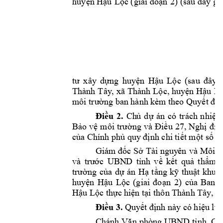
huy
n H
u 
L
n
2)
ệ
ậ
ộc (giai 
đoạ
(sa
u 
đây gọ
2 
ng 
huy
n 
H
u 
L
c 
tư 
xây 
d
ự
ệ
ậ
ộ
(sau 
đây 
Thành 
Tây
, 
xã 
Thà
n
h L
c, huy
n 
H
u 
L
ộ
ệ
ậ
ng ba
n hành kèm
 theo
 Quy
n
môi trườ
ết đị
u 
2.
Ch
d
án 
có 
trách 
nhi
Đi
ề
ủ
ự
ệ
B
o 
v
u 
27, Ngh
n
ả
ệ
môi 
trường 
và Điề
ị
đị
c
a Chính ph
nh chi t
i
t m
t s
ủ
ủ
quy
 đị
ế
ộ
ố
đi
Giám
đốc Sở 
Tài
nguy
ên 
và 
Môi t
và 
trư
ớc 
UBN
D 
tỉnh
về 
kết 
quả 
thẩm
trường 
của 
dự 
án 
Hạ 
t
ầng 
k
ỹ 
th
uật 
khu
2)
huyện 
Hậu 
Lộc 
(giai 
đo
ạn
của 
Ban
q
Hậu Lộc
thực 
hiện tại thôn Thành Tây
, x
u 3.
 Quy
nh n
ày có hi
u l
c
Đi
ề
ết đị
ệ
ự
Chánh 
Văn 
phòng 
UBND 
tỉnh, 
Gi