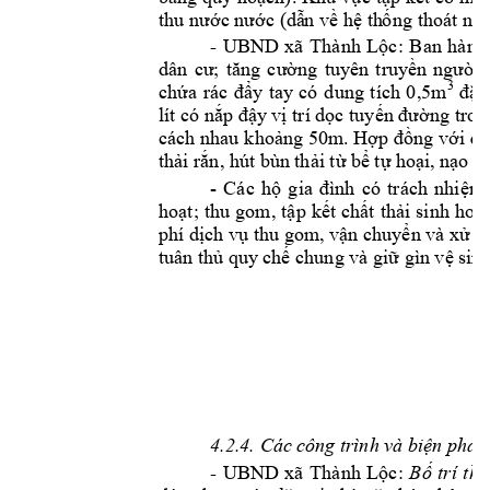
thu nước nước (dẫ
n
 về hệ th
ố
ng thoá
t
 nư
UBND 
xã
-
Thành 
Lộc
: 
Ban 
hành
dân 
cư; 
tăng 
cường 
tuyên 
truyền 
người 
3
ch
ứa 
rác 
đẩy 
tay
có 
d
ung 
tích 
0
,5m
đặt 
lít có nắp đậy
 vị trí dọc tuyến đường tr
on
cách nhau 
khoảng 50m. Hợp 
đồng với 
đơ
b
thải rắn, hút 
ùn 
t
hải từ
 bể tự hoại, 
n
ạo v
-
Các 
hộ 
g
ia 
đình 
có 
trách 
nhiệm 
hoạt; 
thu 
gom, t
ập 
kết 
chất 
thải 
sinh 
hoạt
phí dịch vụ thu gom
,
 vận chuyển và xử lý
tuân thủ quy
 chế chung và giữ gìn vệ 
sin
8 
4.2.4. Các cô
ng trình và biệ
n pháp 
UBND 
xã
-
Thành 
Lộc
: 
Bố 
trí 
thù