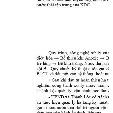
nư
ớc thải tậ
p trung của KD
C.
7 
Quy 
trình, 
công 
nghệ 
xử 
lý 
của 
điều 
hòa 
→ 
Bể
thiếu 
khí 
Anoxic 
→ 
Bể
Bể
lắng → Bể
khử trùng. Nước thải sa
- 
cột 
B 
Quy 
chuẩn 
kỹ 
thuật 
quốc 
gia 
về 
BTCT và đấu nố
i vào hệ thống t
hoát nướ
+ 
Sau 
k
hi 
đầu 
tư 
hoàn 
t
hiện 
hạ 
tần
nghiệm
cô
ng 
t
rình 
xử 
lý 
nước 
thải, 
ch
Thành Lộc quản 
lý, vận hành t
h
eo
đúng 
- UBND x
ã 
Thành 
Lộc có 
trách n
án 
thực 
hiện 
quản 
lý 
hạ 
tầng 
kỹ 
thuật; 
đ
, 
gom 
thoát 
nước 
thải
b
ố 
trí 
ngườ
i 
vận 
h
đảm bảo vận hành ổ
n định, liên 
t
ục.