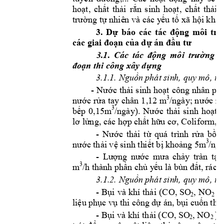
hoạt, 
chất 
thải 
rắn 
sinh 
hoạt, 
chất 
thải 
trường tự nhiê
n và các y
ếu tố
 xã hội 
khác
3. 
D
ự
báo 
các 
tác 
động 
môi 
trư
n c
a d
các giai đoạ
ủ
ự
án đầu tư
3.1. 
Các 
tác 
động 
môi 
trường 
c
đoạn thi côn
g xây dựng
3.1.1. Nguồn 
p
hát sin
h, quy mô, tí
- 
N
ước 
thải 
sinh 
hoạt 
công 
nhân 
phá
3
,12 
m
nước 
rửa 
tay
chân
1
/ngày; n
ước nh
3
/ngày). 
Nước 
thải 
sinh 
hoạt 
c
bếp 
0
,15m
lơ lửng, các hợp c
hất hữu cơ, Coliform
,
- 
N
ước 
thải 
từ 
quá 
trình 
rửa 
bồn 
3
/ng
nước thải vệ sinh th
i
ết bị k
hoảng 5m
- 
Lượng 
nước 
mưa 
chảy 
tràn 
tại 
3
m
/h t
hành phần chủ y
ếu là bùn đất, rác 
3.1.2. Nguồn 
p
hát sin
h, quy mô, tí
- 
(CO, 
SO
, 
NO
) 
Bụi 
và 
khí 
thải 
2
2 
liệu phục 
vụ thi công 
dự án, bụi cuố
n the
- 
, NO
Bụ
i và khí 
thải (CO, SO
) 
2
2 