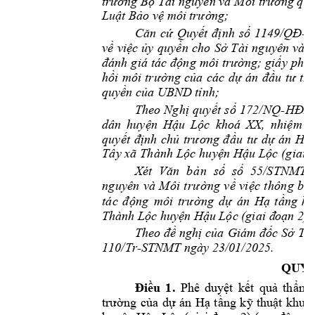
trưởng Bộ 
Tài nguyên và
 Môi trường quy
Luật Bảo vệ môi t
rường;
Quy
nh 
s
-
Căn 
cứ
ế
t 
đị
ố
1149/QĐ
v
vi
c 
y 
quy
n 
cho 
S
ề
ệ
ủ
ề
ở
Tài 
nguyên 
và 
ng; gi
đánh 
giá 
tác 
động 
môi 
trườ
ấ
y 
phép
h
ng 
c
a 
các 
d
ồi 
môi 
trư
ờ
ủ
ự
án 
đầu 
tư 
trê
quy
n c
a UBND
 t
nh
; 
ề
ủ
ỉ
-
Theo 
Nghị 
qu
yết
số 
172
/NQ
HĐN
dân
huy
ện
Hậu
Lộc 
khoá 
XX, 
nhi
ệm 
k
quy
ết 
định
chủ 
trư
ơng 
đầu
tư 
dự 
án 
Hạ
Tâ
y xã Th
ành
 Lộc h
uyện
 Hậu
 Lộc (g
iai
 
Xét 
n
s
/STNMT-B
Văn
b
ả
ố
số 
55
ng
 v
vi
c
 t
hô
ng
 b
á
ng
uy
ên
và
 Mô
i
 t
rư
ờ
ề
ệ
ng
d
án
tá
c
đ
ộ
ng
môi
tr
ư
ờ
ự
Hạ 
tầng 
kỹ
;
Thành Lộc huyệ
n Hậu Lộc (giai đ
oạn 2)
Theo đề 
nghị của 
G
iám 
đốc Sở 
Tài
110/
Tr
-STNMT ng
ày 23/
01
/
20
25.
QU
Y
Ế
u 
1
.
Phê 
duy
t 
k
t 
qu
th
Đi
ề
ệ
ế
ả
ẩm 
ng 
c
a 
d
án 
H
t
ng 
k
thu
trườ
ủ
ự
ạ
ầ
ỹ
ật 
khu 