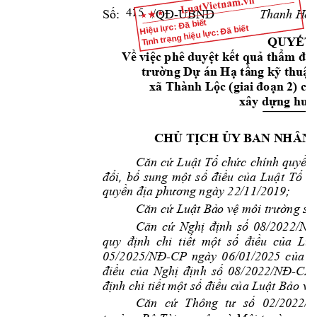
-UBND         
Thanh H
oá
Số: 
/QĐ
415
Hiệu lực: Đã biết
Tình trạng hiệu lực: Đã biết
QUYẾT 
Về việc phê duyệt 
kết quả th
ẩm địn
trường
Dự án Hạ
tầ
ng kỹ thuật
xã Thành Lộc (
g
iai 
đoạn 2) củ
xây dựng huy
CH
Ủ
 T
ỊCH
ỦY BAN N
HÂN 
Căn 
cứ 
Luật 
Tổ 
chức 
chính 
quyền 
đổi, 
bổ 
sung 
một 
số 
điều 
của 
Luật 
Tổ 
c
quyền địa ph
ương ngày 22
/11/2019;
Căn cứ Luật Bả
o vệ môi trườ
ng số
Căn 
cứ 
Nghị 
định 
số 
08/2022/NĐ
quy 
định 
chi
tiết 
một 
số 
điề
u 
của 
Luậ
-
05/2025/NĐ
CP 
ngày 
0
6/01/20
25 
của 
C
-
điều 
của 
Nghị 
định 
số 
08/2022/NĐ
CP 
định chi tiết m
ột số điều c
ủa Luật Bảo vệ
Căn 
cứ 
Thôn
g 
tư 
số 
02/202
2/T