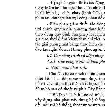
- 
Biện 
phá
p 
g
iảm
thiểu 
tác 
độn
g 
d
nguy
 hiểm
 tại khu
 vực
 kho c
hứa n
hiên l
iệ
),
m
bị 
04 
bìn
h 
bọt 
chữ
a 
cháy
(bình 
CO
2
phu
n tạ
i k
hu 
vực 
lán t
rại 
côn
g nhâ
n để 
đề 
- 
Biện 
pháp 
giảm 
th
iểu 
tác 
động 
c
với 
chính 
quyền 
địa 
phương 
thực 
hiện 
theo 
đúng 
quy
định
của 
phá
p 
luật 
hiện 
h
giá 
vào 
thời 
điểm 
kiểm
đế
m 
ch
i 
tiết, 
bảo
tác giải phóng m
ặt bằng; thực hiện các b
đào tạo nghề đ
ề xuất trong phươ
ng
 án bồ
4.
2.
C
ác 
cô
ng 
tr
ìn
h 
và 
bi
ện
 p
há
p b
ả
4.2.1. Các cô
ng trình và biệ
n pháp 
y tr
àn 
a. Nước mưa chả
- 
Ch
m
hoàn 
ủ
đầu 
tư có 
trách nhi
ệ
t
hi
t 
k
c 
th
u 
g
ế
ế. 
Theo 
đó, 
nư
ớc 
mưa 
đượ
b
trí 
các 
h
t 
h
p, 
h
th
ố
ố
ga 
thu 
thăm 
kế
ợ
ố
30 m/h
 s
h
oát v
 phía Tây
 B
ố
au đó t
ề
ắc ra 
UBND 
xã
- 
Thành 
Lộc 
c
ó 
trác
h 
n
xây 
d
ựng 
nhà 
phải 
xây 
dựng 
hệ 
thống 
t
đấu nối vớ
i hệ thống thoá
t nước mư
a của