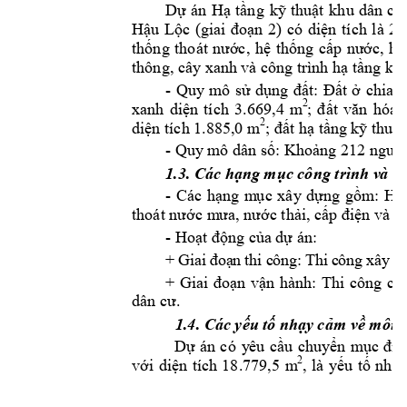
Dự 
án
Hạ 
tầng
kỹ
thuật
k
hu 
d
ân 
cư
là 
21
Hậu 
Lộc 
(giai 
đoạn 
2)
có 
d
iện 
tích
thống 
thoát 
nước, 
hệ 
thống 
cấp 
nước, 
hệ
thông, cây xanh 
v
à công 
trình hạ tầng 
kỹ 
- 
Quy
mô 
sử 
dụng 
đất: 
Đất 
ở 
chia 
l
2
m
xanh 
diện 
tích 
3.669,4
; 
đất 
văn 
hóa 
2
diện tích 1.
885,0 m
; đất hạ tầng 
kỹ thuật
- Quy m
ô 
212 
d
ân số: Khoảng 
người
1.3. Các h
ng 
m
c công trình v
à h
ạ
ụ
- 
Các 
hạng 
m
ục 
xây 
dựng 
gồm
:
Hệ
thoát nước m
ưa, nước thải, cấp điện và c
- 
Hoạt động củ
a dự án: 
+ 
G
ia
i 
đoạ
n 
thi
 c
ông
: T
hi
 c
ông
 x
ây
 d
+ 
Giai 
đoạn 
vận 
hành: 
Thi 
công 
các
. 
dân cư
1.4. Các y
u t
nh
y 
c
m v
ế
ố
ạ
ả
ề
môi t
Dự 
án
có
y
êu 
cầu 
chuyển 
m
ục 
đíc
2
18
.
779,5 
m
với 
diện 
tích 
, 
là 
y
ếu 
tố 
nhạy