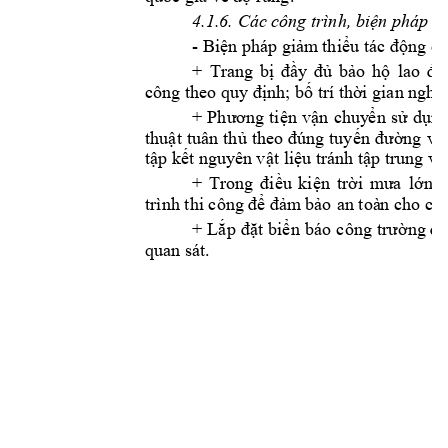
4.1.6. Các cô
ng trình, biện p
háp b
- 
Biện pháp giảm
 thiểu tác động do
+ 
Trang 
bị 
đầy
đủ 
bảo 
hộ 
lao 
độ
công theo 
quy định; bố trí t
hời gian ng
hỉ
+ 
Phương 
tiện 
vận
chuy
ển
sử 
dụng
thuật 
tuân 
thủ 
theo đúng 
tuyến 
đường 
vậ
tập kết nguy
ên vật
 liệ
u
 tránh tậ
p trung và
+ 
Trong 
điều 
kiện 
trời 
m
ưa 
lớn 
đ
trình thi công 
đ
ể đảm
 bảo
 an toà
n
 cho c
ô
+ 
Lắp 
đặt 
biển 
b
áo 
công 
trường đ
a
quan sát.  
6 