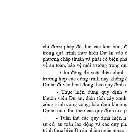
9 
chỉ 
được 
phép 
đổ 
thải 
các 
loại 
bùn, 
đất,
trong 
q
uá 
trình 
thực 
hiện 
Dự 
án 
vào 
đú
phương chấp thuận và 
phải có 
biện pháp 
về an toàn, bả
o
 vệ m
ô
i trườ
n
g tron
g quá t
- 
C
hủ 
động 
đề 
xuất 
điều 
chỉnh 
cá
trường 
h
ợp 
các 
công 
trình 
này
không 
đ
ả
Dự án đi vào h
oạt động th
eo quy định 
của
- 
Thực 
hiện 
đúng 
quy 
định 
về 
khuôn 
viên 
Dự 
án
, 
diện 
tích 
cây 
xanh
c
công 
trình 
công 
cộng; 
bảo 
đảm kh
oảng 
c
Dự án tuân thủ t
h
eo c
ác quy định củ
a phá
- 
Tu
ân 
thủ
cá
c 
qu
y 
địn
h 
hiện
hà
n
sự
cố
, 
an
toà
n 
la
o 
độ
ng
và 
cá
c 
qu
y 
phạ
m
tr
ìn
h 
th
ự
c 
hi
ện 
Dự
 á
n n
hằm
ngă
n 
ngừ
a,
 gi