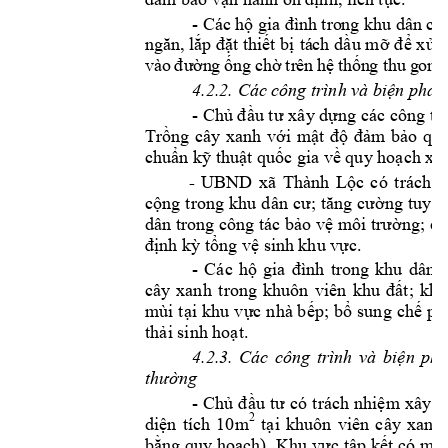
-
 Cá
c hộ 
gi
a 
đì
nh tro
ng khu
d
ân cư
ng
ăn,
l
ắp
đặ
t 
t
hiế
t 
bị
tá
ch
dầu
mỡ
để
xử 
l
và
o 
đư
ờn
g 
ống
 c
hờ 
tr
ên 
hệ
 t
hốn
g t
hu
 g
om
4.2.2. Các cô
ng trình và biệ
n pháp 
- 
Ch
ng các công tr
ủ
đầu tư 
xây dự
Tr
ng 
cây 
xanh 
v
i 
m
m 
b
ồ
ớ
ật 
độ
đả
ảo 
qu
chu
n k
thu
t qu
c gia v
 quy ho
ch xâ
ẩ
ỹ
ậ
ố
ề
ạ
UBND 
xã
Thành 
L
c 
có
trách 
n
- 
ộ
c
ng 
tuyên
ộng 
trong 
khu 
dân 
cư; 
tăng 
cườ
dân trong công tác b
o v
ng; ch
ả
ệ
m
ô
i trườ
nh k
 t
ng v
 si
nh khu v
c.
đị
ỳ
ổ
ệ
ự
- 
Các 
h
ộ
gia 
đình 
trong 
khu 
dân 
t; 
khu
cây 
xan
h 
t
rong 
khuôn 
viên 
khu 
đấ
mùi t
i 
khu 
v
c n
hà b
p;
 b
sung 
ch
ph
ạ
ự
ế
ổ
ế
th
i sinh 
ho
t.  
ả
ạ
4.2.3. 
Các 
công 
trình 
và 
biện 
p
há
thường
-
Chủ 
đầu 
t
ư 
có 
trách 
nhiệm 
xây 
d
2
diện 
tích 
10m
tại 
khu
ôn 
viên 
cây 
xanh
bằng quy hoạch)
. Khu v
ực tập kết 
có mái