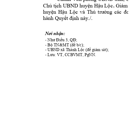
, 
Chủ tịch UBND huyện Hậu Lộc
Giám
 đ
và
huyện 
Hậu 
Lộc
Thủ 
trưởng
các 
đơn
hành Quyết đ
ịnh này./.
: 
Nơi nhận
- 
Như Điều 3, QĐ;
- 
&
Bộ TN
MT (để b/
c);
- 
UBND 
xã Thành 
Lộc
(để g
iám sát);
- L
: VT, CCB
V
MT, Pg
NN. 
ưu