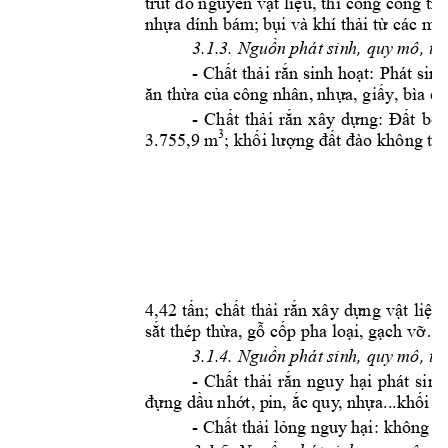
trút đ
ổ nguyên 
vật liệu, 
thi 
công công 
trì
nhựa dính bám
; bụi và khí thải
từ các má
3.1.3. Nguồn 
p
hát sin
h, quy mô, tí
- 
Ch
ất thải 
rắn sinh hoạt: 
Phát sinh
ăn thừa của c
ô
ng nhân, 
nhựa, giấy
, bìa ca
-
t 
bóc
Ch
ất 
thải 
r
ắn 
xây 
d
ựng: 
Đấ
3
3.755,9 m
; 
kh
ng 
không thí
ối lượ
đất đào 
3 
4,42 
t
n; 
ch
t 
th
i 
r
n 
xây
d
ng 
v
t 
li
u 
ấ
ấ
ả
ắ
ự
ậ
ệ
s
t thép th
a, g
 c
p pha lo
i, 
g
ch v
ắ
ừ
ỗ
ố
ạ
ạ
ỡ…
3.1.4. Nguồn 
p
hát sin
h, quy mô, tí
-
Chất 
thải 
rắn 
nguy 
hại 
phát 
sinh
đựng dầu nhớt, p
in, ắc quy
, nhựa...khối 
-
 Chất thải l
ỏng nguy
 hại
: khô
ng ph