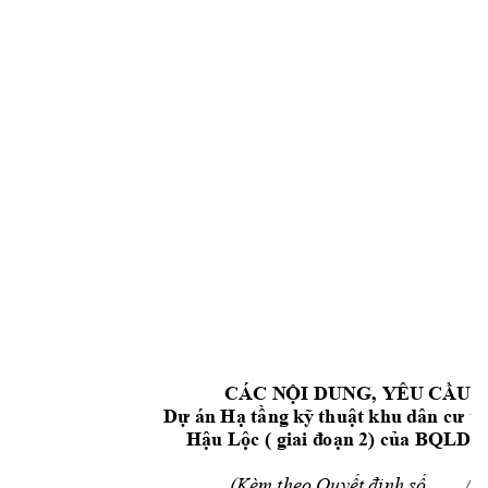
CÁC N
ỘI DUNG, YÊU CẦU
 
Dự án Hạ tầng k
ỹ thuật khu dân
cư t
Hậu Lộc ( giai đ
o
ạn 2)
của BQLDA
(Kèm theo Quyết 
đ
ịnh s
ố
/