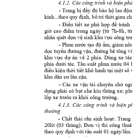
4.1.
2.
 Các c
ông trình 
và biện pháp
- 
Trang bị 
đầy đủ bảo hộ lao động
kính...theo quy
 định
, bố 
t
rí thời 
gian
 ch
o 
-
Điều 
tiết 
xe 
phù 
hợp 
để 
tránh 
l
-
giờ 
cao 
đ
iểm
tro
ng 
ngày 
(từ 
7h
8
h, 
từ 
1
nhân quét dọ
n vệ sinh khu vực c
ông trườ
-
 Phun nước tạo độ ẩm, giảm
 nồ
ng
dọc tuyến đường 
vận
,
 đường bê tông vào
khu 
vực 
dự 
án
về 
2 
phía
. 
Dùng 
xe 
téc 
phía 
d
ưới 
téc. 
Tầ
n 
suất 
phun 
nước 
04 
lầ
điều kiện thời tiết khô hanh tại một số vị t
khu dân cư lân c
ận.
- 
Các 
xe 
vận 
tải 
chuyên 
chở 
ngu
y
dựng 
phải 
có 
bạt 
che 
kín 
thùng 
xe; 
phun
lốp xe trước ra k
hỏi công trườn
g.
4.1.3. 
Các 
công 
trình 
và 
biện 
phá
thường
- 
Chất 
thải 
rắn 
s
inh 
hoạt:
Trang 
bị
20lít 
(03 
thùng); 
Đơn 
vị
thi 
công 
thuê 
đ
theo quy định 
v
ới tầ
n suất 01 ngày
/
lần.