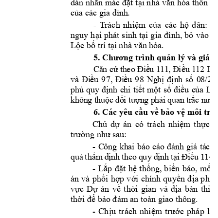
dán nhãn mác đặt 
tại n
hà văn hóa
thôn để
của các gia đì
nh
. 
-
T
rách 
nhi
ệm
của 
các 
hộ 
dân: 
C
nguy 
hại 
phát 
sinh 
tại 
g
ia 
đình, 
bỏ 
vào 
c
Lộc bố trí tại 
n
hà văn
 hó
a.
giám
5. Chương trình quả
n lý
 và 
Că
n c
ứ th
eo Đ
iề
u 1
1
1
, Đ
iều
 1
12
 Lu
và
Đi
ều 
97,
Đi
ều
98
Ng
hị 
địn
h 
số
0
8/2
0
ph
ủ 
quy
đị
nh 
c
hi 
ti
ết
m
ột 
số
đi
ều 
c
ủa 
L
u
kh
ôn
g t
huộ
c 
đố
i 
tư
ợn
g p
hả
i q
ua
n 
tr
ắc
 n
ướ
c
6
. 
Các 
yêu cầu về bả
o
 vệ môi trư
Chủ 
dự 
án 
có 
trách 
nhiệm
t
hực 
h
trường như sau
:
- 
C
ông
kh
ai 
bá
o 
cá
o 
đ
án
h 
gi
á 
tá
c 
đ
qu
ả 
thẩ
m
 đ
ịnh
 t
heo
 q
uy
 đ
ịn
h 
tại
 Đ
iều
 1
14 
- 
Lắp 
đặt 
hệ 
thống, 
biển 
báo, 
mốc 
án 
và 
phối 
hợp 
với 
c
hính 
quyền 
địa p
hươ
vực 
Dự 
án 
về 
thời 
gian 
và 
địa 
bàn 
thi 
c
thời
để bảo đảm
 an toàn giao thông.
- 
Chịu 
trách 
nhiệm
trước 
pháp 
luậ