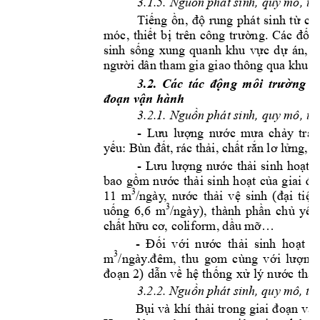
3.1.5. Nguồn 
p
hát sin
h, quy mô, tí
Ti
ng 
rung 
phát 
sinh 
t
các
ế
ồn, 
độ
ừ
móc, 
thi
t
b
ế
ị
trên 
công 
trư
ờng. 
Các 
đối 
sinh 
s
ng 
xung 
quanh 
khu 
v
c 
d
án, 
c
ố
ự
ự
i d
ân tham
 gi
a giao t
hông qua khu v
ngư
ờ
3.
2
. 
Các 
tác 
động 
môi 
trường 
c
đoạn
vận hành
3.2.1. Nguồn 
p
hát sin
h, quy mô, tí
-
Lưu 
lượng 
nước 
mưa 
ch
ảy 
tràn
yếu: Bùn đất, 
rác thải, chất r
ắn lơ lửng,...
-
Lưu 
lượng 
nước 
thải 
sinh 
hoạt 
c
bao 
gồm 
n
ước 
thải 
sinh 
hoạt 
của 
giai 
đo
11 
3
m
/ngày
, 
nước 
thải 
vệ 
sinh 
(đại 
tiện
6,6 
3
uống 
m
/ngày), 
thành 
phần 
chủ 
yếu
chất hữu cơ, col
i
form, 
d
ầu m
ỡ…
-
Đ
ối
v
ới
n
ước
th
ải
s
inh
ho
ạt
p
3
m
/
ng
ày
.đ
êm
, 
t
hu
gom
c
ùn
g
v
ớ
i 
l
ượ
ng
đo
ạn
 2
)
 dẫ
n 
về
 h
ệ 
th
ống
xử
 l
ý 
nư
ớc
 th
ải
3.2.2. Nguồn 
p
hát sin
h, quy mô, tí
Bụi 
và 
khí 
thải t
rong 
giai 
đoạn 
vận