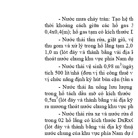
4 
- 
Nước 
mưa 
chảy 
tràn
: 
Tạo 
h
ệ 
thố
3
thời
khoảng 
cách  giữa 
các  hố 
gas  
0
0,4x0,4
Dx
(m); hố 
g
as tạm
 có kí
ch thước 
- 
Nước 
thải 
tắm 
rửa, 
gi
ặt 
giũ, 
vệ 
s
2,0 
thu gom và xử lý tron
g hố lắng tạm 
1,0 
m 
(ló
t 
đáy
v
à 
thành 
bằng 
vải 
địa 
kỹ
khu v
c 
thoát nước ch
ung 
ự
phía Nam
 dự 
3
- 
0,98 
m
/ngày: 
Nước thải 
vệ 
sinh 
tích 
500 
lít/nhà 
(đơn v
ị 
thi 
công 
thuê 
v
à 
vị chức năng đ
ịnh kỳ hút bù
n cặn (tần 
suấ
- 
N
c 
th
ng 
ướ
ải 
ăn 
uố
l
ưu 
lượng 
0
D
trong 
hố 
t
ách 
dầu 
mỡ 
có 
kích 
thước 
3 
0,5m
(lót đáy và 
thành bằng vải 
địa kỹ t
khu v
c 
ra mương th
oát nước ch
ung 
ự
phí
-
Nước thải 
rửa 
xe 
và nước 
rửa dụ
trong 
02
DxRxC 
hố 
lắng 
có
kích 
thước 
(lót 
đáy 
và 
thành 
bằng 
vải 
địa 
k
ỹ
thuật 
nước chung của k
h
u vực phía N
am dự án