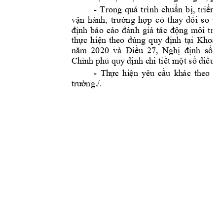
- 
Trong 
quá 
t
rình 
chuẩn 
bị, 
t
riển 
vận 
hành, 
trường 
hợp 
có 
t
hay
đổi 
so
v
ớ
định 
báo 
cáo 
đánh 
giá 
tác 
động 
m
ôi 
trư
thực 
hiện 
theo
đúng 
quy 
định 
tại 
Khoản
năm 
2020
và 
Điều 
27
,
Nghị 
định 
số 
Chính phủ quy
 đị
nh c
hi tiết m
ộ
t số điều 
- 
Th
ực 
hi
ện
y
êu
c
ầu
kh
ác
th
eo 
q
tr
ườ
ng.
/.