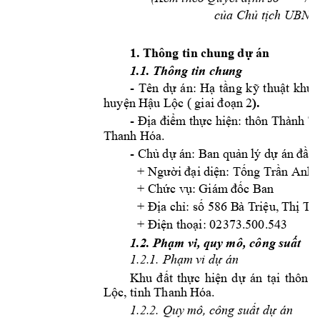
của Chủ tịch UB
ND 
1. Thông tin chun
g dự án
1.1. Thông tin chu
ng
- 
Tên 
d
án:
H
t
ng 
k
thu
ự
ạ
ầ
ỹ
ật 
khu 
).
huy
n H
u L
n 
2
ệ
ậ
ộc ( giai đoạ
- 
Địa điểm thực hiện
:
thôn Thành T
.
Thanh Hóa
-
 Ban qu
n lý d
Ch
ủ dự án:
ả
ự
án đầu 
+ Người đại 
diện: Tống Trần Anh.
+ Chức vụ: Giám
 đốc Ban
+ Địa chỉ: số 586 B
à T
riệu, 
Thị T
r
02373.
5
00.543 
+ Điện thoại: 
1.2. 
Ph
m vi, quy 
m
ô, công 
su
t 
ạ
ấ
1.2.1. Phạm vi d
ự án
Khu 
đất 
thực 
hiện 
dự 
án
tại 
thôn 
T
, 
t
nh Thanh H
óa.   
Lộc
ỉ
1.2.2. Quy mô, c
ông suất dự án