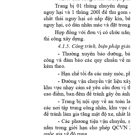
T
rang 
bị 
01 
thùng 
chuyên 
dụng 
10
nguy 
hại 
và 
1 
thùng 
200l 
đ
ể 
thu 
gom 
ch
chất 
thải 
nguy 
hại 
có 
nắp 
đậy 
kín, 
bên 
nguy hại, có dá
n
 nhãn m
ác và đặt trong n
Hợp 
đồng 
với đơn 
vị 
có 
chức n
ăng 
thi công xây
 dựng
.
4
.1.5. Công trì
n
h, biệ
n pháp giảm t
- 
Thường 
xuyên 
bảo 
d
ưỡng, 
bảo 
công 
và 
đảm 
bảo 
các 
quy 
chu
ẩn 
về 
môi
kèm theo. 
- 
Hạn chế tối 
đa các máy
m
óc, phư
- 
Đường 
vận 
ch
u
yển 
vật 
liệu 
xây 
khu 
vực 
nhạy 
cảm 
sẽ 
yêu 
cầu 
đơn 
vị 
thi 
cao điểm
, ban đêm
 để tránh gây ồn ảnh 
- 
Tra
ng 
bị 
nội 
quy 
về 
an 
toàn 
lao 
các 
nơi 
tập 
trung 
công 
nhân, 
khu 
vực 
đô
để tránh làm
 gia tăng mật độ xe, nhất là 
v
- 
Các 
phươn
g
tiện 
vận 
chuyển, 
má
nằm 
trong 
giới 
hạn 
cho 
phép 
QCVN 
2
quốc gia về 
độ rung.