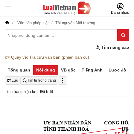
Đăng nhập
Văn bản pháp luật
Tài nguyên-Môi trường
Tìm nâng cao
👉
Quay về: Tra cứu văn bản (phiên bản cũ)
Tổng quan
Nội dung
VB gốc
Tiếng Anh
Lược đồ
Lưu
Tìm từ trong trang
Tình trạng hiệu lực:
Đã biết
UỶ BAN NHÂN DÂN
          CỘNG HÒA 
Độc l
TỈNH THANH HOÁ