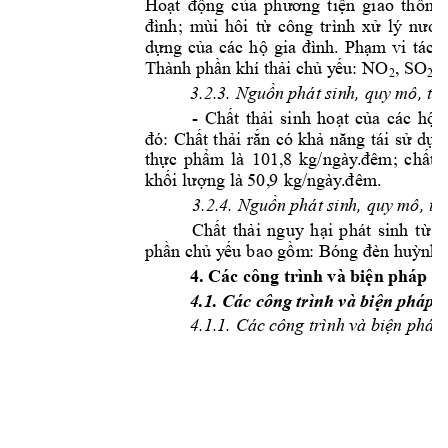
Hoạt 
động 
của 
ph
ươ
ng 
t
iện 
giao 
thông;
đình; 
mùi 
hôi 
từ 
công 
trình 
xử 
lý 
nước
dựng 
của 
các 
hộ 
gia 
đình. 
Phạm
vi 
tác 
, SO
,
Thành phần kh
í thải chủ y
ếu:
 NO
2
2
3.2.3. Nguồn 
p
hát sin
h, quy mô, tín
-
Chất 
thải 
sinh 
hoạt 
của 
các 
hộ 
đó: 
Chất 
thải 
rắn 
có 
k
hả 
năng
tái 
s
ử 
dụng
thực 
phẩm 
là 
101,8 
kg/ngày
.đêm; 
chất 
khối lượng là 50,
9
 kg/ngày
.đêm
.
3.2.4. Nguồn 
p
hát sin
h, quy mô, tí
Chất 
thải 
nguy 
hại 
phát 
sinh 
t
ừ 
s
phần chủ y
ếu
 bao gồm
: Bóng
 đn 
huỳnh 
4. Các công trình 
và biện pháp b
4.1. Các công 
trình và biện 
pháp b
4.1.
1.
 Các c
ông trình 
và biện pháp