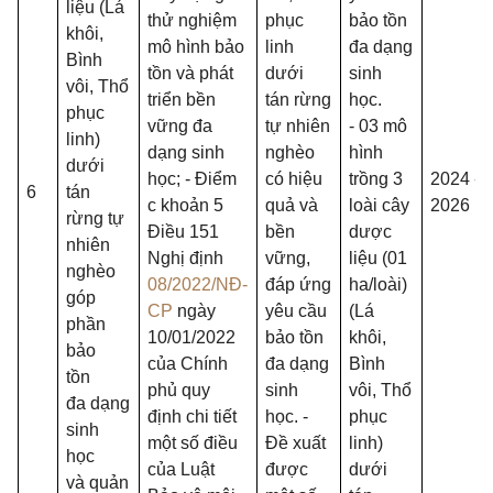
liệu (Lá
thử nghiệm
phục
bảo tồn
khôi,
mô hình bảo
linh
đa dạng
Bình
tồn và phát
dưới
sinh
vôi, Thổ
triển bền
tán rừng
học.
phục
vững đa
tự nhiên
- 03 mô
linh)
dạng sinh
nghèo
hình
dưới
học; - Điểm
có hiệu
trồng 3
2024 -
6
tán
c khoản 5
quả và
loài cây
2026
rừng tự
Điều 151
bền
dược
nhiên
Nghị định
vững,
liệu (01
nghèo
08/2022/NĐ-
đáp ứng
ha/loài)
góp
CP
ngày
yêu cầu
(Lá
phần
10/01/2022
bảo tồn
khôi,
bảo
của Chính
đa dạng
Bình
tồn
phủ quy
sinh
vôi, Thổ
đa dạng
định chi tiết
học. -
phục
sinh
một số điều
Đề xuất
linh)
học
của Luật
được
dưới
và quản