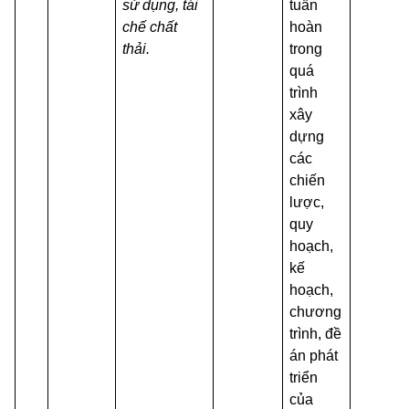
sử dụng, tái
tuần
chế chất
hoàn
thải.
trong
quá
trình
xây
dựng
các
chiến
lược,
quy
hoạch,
kế
hoạch,
chương
trình, đề
án phát
triển
của