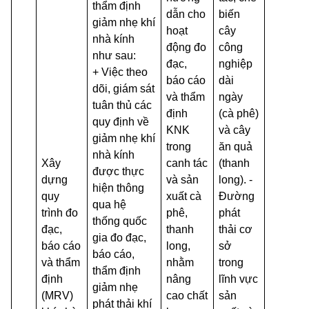
thẩm định
dẫn cho
biến
giảm nhẹ khí
hoạt
cây
nhà kính
động đo
công
như sau:
đạc,
nghiệp
+ Việc theo
báo cáo
dài
dõi, giám sát
và thẩm
ngày
tuân thủ các
định
(cà phê)
quy định về
KNK
và cây
giảm nhẹ khí
trong
ăn quả
nhà kính
Xây
canh tác
(thanh
được thực
dựng
và sản
long). -
hiện thông
quy
xuất cà
Đường
qua hệ
trình đo
phê,
phát
thống quốc
đạc,
thanh
thải cơ
gia đo đạc,
báo cáo
long,
sở
báo cáo,
và thẩm
nhằm
trong
thẩm định
định
nâng
lĩnh vực
giảm nhẹ
(MRV)
cao chất
sản
phát thải khí