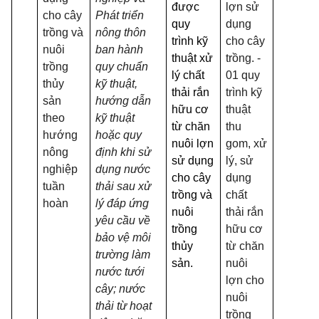
được
lợn sử
cho cây
Phát triển
quy
dụng
trồng và
nông thôn
trình kỹ
cho cây
nuôi
ban hành
thuật xử
trồng. -
trồng
quy chuẩn
lý chất
01 quy
thủy
kỹ thuật,
thải rắn
trình kỹ
sản
hướng dẫn
hữu cơ
thuật
theo
kỹ thuật
từ chăn
thu
hướng
hoặc quy
nuôi lợn
gom, xử
nông
định khi sử
sử dụng
lý, sử
nghiệp
dụng nước
cho cây
dụng
tuần
thải sau xử
trồng và
chất
hoàn
lý đáp ứng
nuôi
thải rắn
yêu cầu về
trồng
hữu cơ
bảo vệ môi
thủy
từ chăn
trường làm
sản.
nuôi
nước tưới
lợn cho
cây; nước
nuôi
thải từ hoạt
trồng