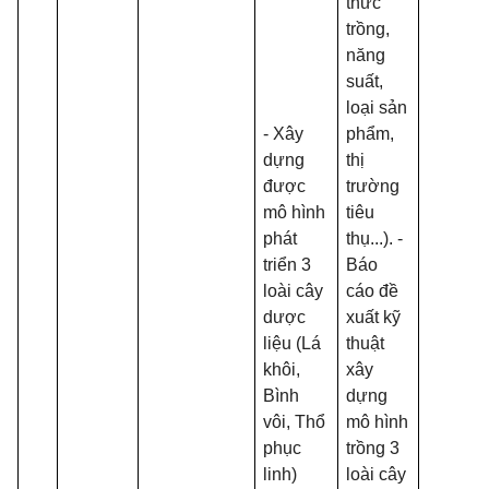
thức
trồng,
năng
suất,
loại sản
- Xây
phẩm,
dựng
thị
được
trường
mô hình
tiêu
phát
thụ...). -
triển 3
Báo
loài cây
cáo đề
dược
xuất kỹ
liệu (Lá
thuật
khôi,
xây
Bình
dựng
vôi, Thổ
mô hình
phục
trồng 3
linh)
loài cây