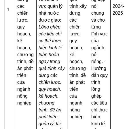
các
vực quản lý
trình xây
nói
2024-
1
chiến
nhà nước
dựng
chung
2025
lược,
được giao:
các
và cho
quy
Lồng ghép
chiến
từng
hoạch,
các tiêu chí
lược,
lĩnh vực
kế
cụ thể thực
quy
của
hoạch,
hiện kinh tế
hoạch,
ngành
chương
tuần hoàn
kế
nói
trình, đề
ngay trong
hoạch,
riêng. -
án phát
quá trình xây
chương
Hướng
triển
dựng các
trình, đề
dẫn quy
của
chiến lược,
án phát
trình
ngành
quy hoạch,
triển
lồng
nông
kế hoạch,
của
ghép
nghiệp
chương
ngành
các tiêu
trình, đề án
nông
chí thực
phát triển;
nghiệp
hiện
quản lý, tái
kinh tế