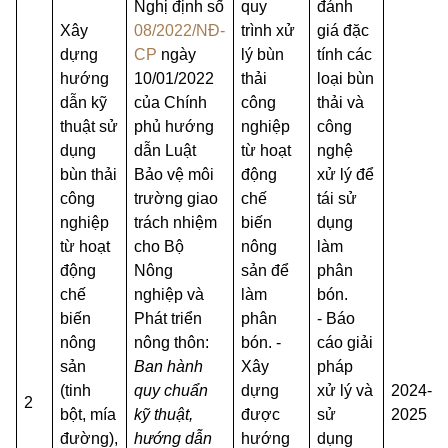
Nghị định số
quy
đánh
Xây
08/2022/NĐ-
trình xử
giá đặc
dựng
CP
ngày
lý bùn
tính các
hướng
10/01/2022
thải
loại bùn
dẫn kỹ
của Chính
công
thải và
thuật sử
phủ hướng
nghiệp
công
dụng
dẫn Luật
từ hoạt
nghệ
bùn thải
Bảo vệ môi
động
xử lý để
công
trường giao
chế
tái sử
nghiệp
trách nhiệm
biến
dụng
từ hoạt
cho Bộ
nông
làm
động
Nông
sản để
phân
chế
nghiệp và
làm
bón.
biến
Phát triển
phân
- Báo
nông
nông thôn:
bón. -
cáo giải
sản
Ban hành
Xây
pháp
(tinh
quy chuẩn
dựng
xử lý và
2024-
2
bột, mía
kỹ thuật,
được
sử
2025
đường),
hướng dẫn
hướng
dụng