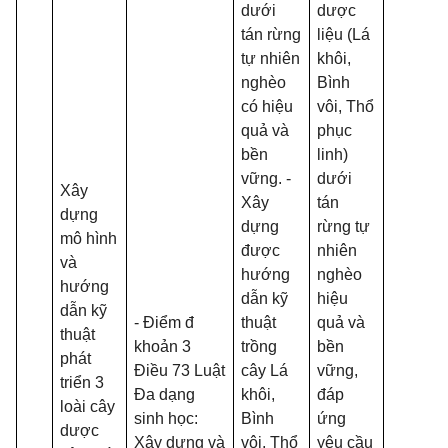
dưới
dược
tán rừng
liệu (Lá
tự nhiên
khôi,
nghèo
Bình
có hiệu
vôi, Thổ
quả và
phục
bền
linh)
vững. -
dưới
Xây
Xây
tán
dựng
dựng
rừng tự
mô hình
được
nhiên
và
hướng
nghèo
hướng
dẫn kỹ
hiệu
dẫn kỹ
- Điểm đ
thuật
quả và
thuật
khoản 3
trồng
bền
phát
Điều 73 Luật
cây Lá
vững,
triển 3
Đa dạng
khôi,
đáp
loài cây
sinh học:
Bình
ứng
dược
Xây dựng và
vôi, Thổ
yêu cầu