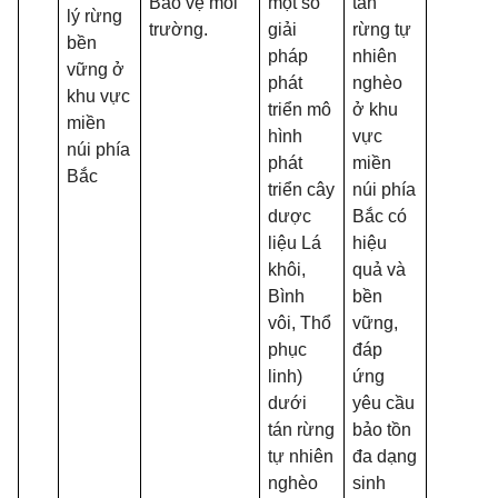
Bảo vệ môi
một số
tán
lý rừng
trường.
giải
rừng tự
bền
pháp
nhiên
vững ở
phát
nghèo
khu vực
triển mô
ở khu
miền
hình
vực
núi phía
phát
miền
Bắc
triển cây
núi phía
dược
Bắc có
liệu Lá
hiệu
khôi,
quả và
Bình
bền
vôi, Thổ
vững,
phục
đáp
linh)
ứng
dưới
yêu cầu
tán rừng
bảo tồn
tự nhiên
đa dạng
nghèo
sinh