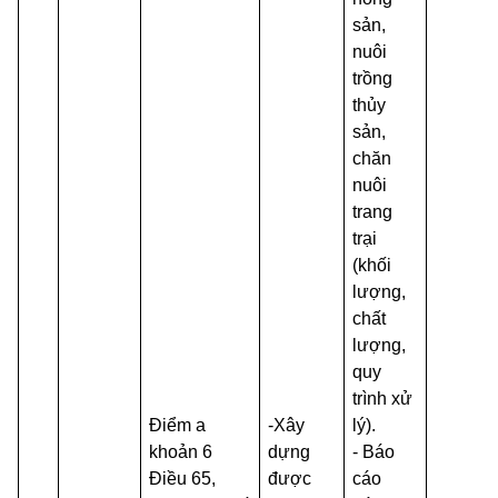
sản,
nuôi
trồng
thủy
sản,
chăn
nuôi
trang
trại
(khối
lượng,
chất
lượng,
quy
trình xử
Điểm a
-Xây
lý).
khoản 6
dựng
- Báo
Điều 65,
được
cáo