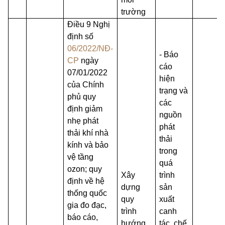
trường
Điều 9 Nghị
định số
06/2022/NĐ-
- Báo
CP
ngày
cáo
07/01/2022
hiện
của Chính
trạng và
phủ quy
các
định giảm
nguồn
nhẹ phát
phát
thải khí nhà
thải
kính và bảo
trong
vệ tầng
quá
ozon; quy
Xây
trình
định về hệ
dựng
sản
thống quốc
quy
xuất
gia đo đạc,
trình
canh
báo cáo,
hướng
tác, chế