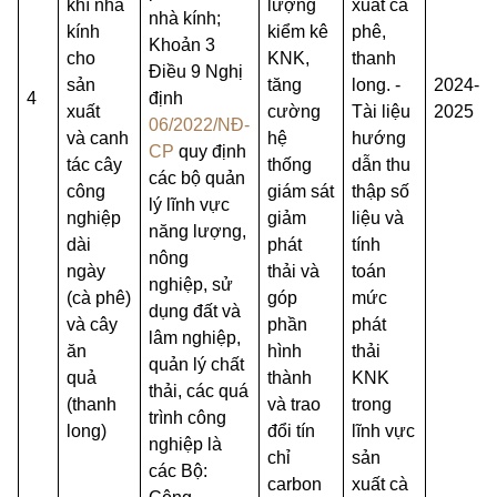
khí nhà
lượng
xuất cà
nhà kính;
kính
kiểm kê
phê,
Khoản 3
cho
KNK,
thanh
Điều 9 Nghị
sản
tăng
long. -
2024-
4
định
xuất
cường
Tài liệu
2025
06/2022/NĐ-
và canh
hệ
hướng
CP
quy định
tác cây
thống
dẫn thu
các bộ quản
công
giám sát
thập số
lý lĩnh vực
nghiệp
giảm
liệu và
năng lượng,
dài
phát
tính
nông
ngày
thải và
toán
nghiệp, sử
(cà phê)
góp
mức
dụng đất và
và cây
phần
phát
lâm nghiệp,
ăn
hình
thải
quản lý chất
quả
thành
KNK
thải, các quá
(thanh
và trao
trong
trình công
long)
đổi tín
lĩnh vực
nghiệp là
chỉ
sản
các Bộ:
carbon
xuất cà