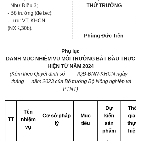
- Như Điều 3;
THỨ TRƯỞNG
- Bộ trưởng (để b/c);
- Lưu: VT, KHCN
(NXK,30b).
Phùng Đức Tiến
Phụ lục
DANH MỤC NHIỆM VỤ MÔI TRƯỜNG BẮT ĐẦU THỰC
HIỆN TỪ NĂM 2024
(Kèm theo Quyết định số
/QĐ-BNN-KHCN ngày
tháng
năm 2023 của Bộ trưởng Bộ Nông nghiệp và
PTNT)
Dự
Thời
Tên
Cơ sở pháp
Mục
kiến
gian
TT
nhiệm
lý
tiêu
sản
thực
vụ
phẩm
hiện