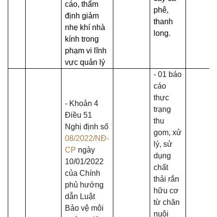
cáo, thẩm
phê,
định giảm
thanh
nhẹ khí nhà
long.
kính trong
phạm vi lĩnh
vực quản lý
- 01 báo
cáo
thực
-
Khoản 4
trạng
Điều 51
thu
Nghị định số
gom, xử
08/2022/NĐ-
lý, sử
CP
ngày
dụng
10/01/2022
chất
của Chính
thải rắn
phủ hướng
hữu cơ
dẫn Luật
từ chăn
Bảo vệ môi
nuôi