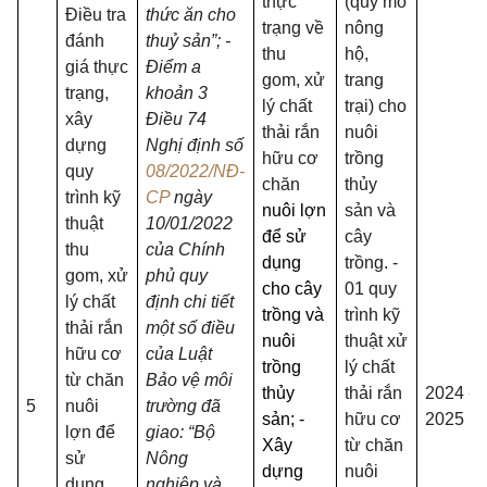
thực
(quy mô
Điều tra
thức ăn cho
trạng về
nông
đánh
thuỷ sản”; -
thu
hộ,
giá thực
Điểm a
gom, xử
trang
trạng,
khoản 3
lý chất
trại) cho
xây
Điều 74
thải rắn
nuôi
dựng
Nghị định số
hữu cơ
trồng
quy
08/2022/NĐ-
chăn
thủy
trình kỹ
CP
ngày
nuôi lợn
sản và
thuật
10/01/2022
để sử
cây
thu
của Chính
dụng
trồng. -
gom, xử
phủ quy
cho cây
01 quy
lý chất
định chi tiết
trồng và
trình kỹ
thải rắn
một số điều
nuôi
thuật xử
hữu cơ
của Luật
trồng
lý chất
từ chăn
Bảo vệ môi
thủy
thải rắn
2024 -
5
nuôi
trường đã
sản; -
hữu cơ
2025
lợn để
giao: “Bộ
Xây
từ chăn
sử
Nông
dựng
nuôi
dụng
nghiệp và