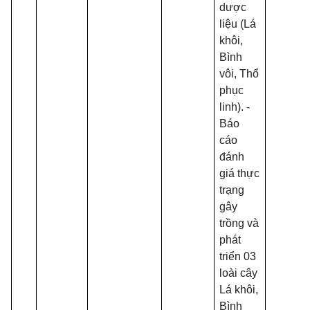
dược
liệu (Lá
khôi,
Bình
vôi, Thổ
phục
linh). -
Báo
cáo
đánh
giá thực
trạng
gây
trồng và
phát
triển 03
loài cây
Lá khôi,
Bình