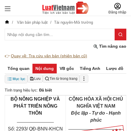
Đăng nhập
Văn bản pháp luật
Tài nguyên-Môi trường
Tìm nâng cao
👉
Quay về: Tra cứu văn bản (phiên bản cũ)
Tổng quan
Nội dung
VB gốc
Tiếng Anh
Lược đồ
Lưu
Tìm từ trong trang
Mục lục
Tình trạng hiệu lực:
Đã biết
BỘ NÔNG NGHIỆP VÀ
CỘNG HÒA XÃ HỘI CHỦ
PHÁT TRIỂN NÔNG
NGHĨA VIỆT NAM
THÔN
Độc lập - Tự do - Hạnh
______________
phúc
_____________________
Số: 2293/
QĐ-BNN-KHCN