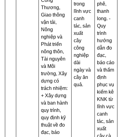
Công
trong
phê,
Thương,
lĩnh vực
thanh
Giao thông
canh
long. -
vận tải,
tác, sản
Quy
Nông
xuất
trình
nghiệp và
cây
hướng
Phát triển
công
dẫn đo
nông thôn,
nghiệp
đạc,
Tài nguyên
dài
báo cáo
và Môi
ngày và
và thẩm
trường, Xây
cây ăn
định
dựng có
quả.
phục vụ
trách nhiệm:
kiểm kê
+ Xây dựng
KNK từ
và ban hành
lĩnh vực
quy trình,
canh
quy định kỹ
tác, sản
thuật về đo
xuất
đạc, báo
cây cà