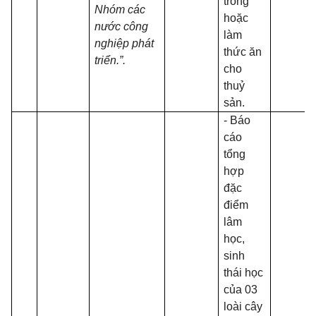
trồng
Nhóm các
hoặc
nước công
làm
nghiệp phát
thức ăn
triển.”.
cho
thuỷ
sản.
- Báo
cáo
tổng
hợp
đặc
điểm
lâm
học,
sinh
thái học
của 03
loài cây