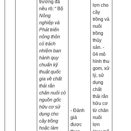
trường đã
lợn cho
nêu rõ: “ Bộ
cây
Nông
trồng và
nghiệp và
nuôi
Phát triển
trồng
nông thôn
thủy
có trách
sản. -
nhiệm ban
04 mô
hành quy
hình thu
chuẩn kỹ
gom, xử
thuật quốc
lý, sử
gia về chất
dụng
thải rắn
chất
chăn nuôi có
thải rắn
nguồn gốc
hữu cơ
hữu cơ sử
- Đánh
từ chăn
dụng cho
giá
nuôi
cây trồng
được
lợn
hoặc làm