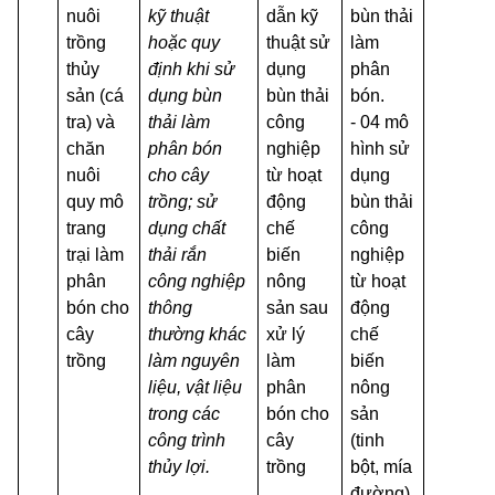
nuôi
kỹ thuật
dẫn kỹ
bùn thải
trồng
hoặc quy
thuật sử
làm
thủy
định khi sử
dụng
phân
sản (cá
dụng bùn
bùn thải
bón.
tra) và
thải làm
công
- 04 mô
chăn
phân bón
nghiệp
hình sử
nuôi
cho cây
từ hoạt
dụng
quy mô
trồng; sử
động
bùn thải
trang
dụng chất
chế
công
trại làm
thải rắn
biến
nghiệp
phân
công nghiệp
nông
từ hoạt
bón cho
thông
sản sau
động
cây
thường khác
xử lý
chế
trồng
làm nguyên
làm
biến
liệu, vật liệu
phân
nông
trong các
bón cho
sản
công trình
cây
(tinh
thủy lợi.
trồng
bột, mía
đường),