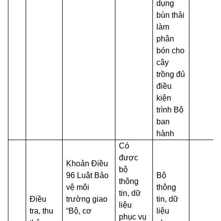
dụng
bùn thải
làm
phân
bón cho
cây
trồng đủ
điều
kiện
trình Bộ
ban
hành
Có
được
Khoản Điều
bộ
96 Luật Bảo
Bộ
thông
vệ môi
thông
tin, dữ
Điều
trường giao
tin, dữ
liệu
tra, thu
“Bộ, cơ
liệu
phục vụ