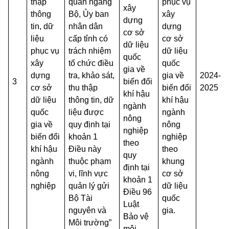
thập
quan ngang
phục vụ
xây
thông
Bộ, Ủy ban
xây
dựng
tin, dữ
nhân dân
dựng
cơ sở
liệu
cấp tỉnh có
cơ sở
dữ liệu
phục vụ
trách nhiệm
dữ liệu
quốc
xây
tổ chức điều
quốc
gia về
dựng
tra, khảo sát,
gia về
2024-
3
biến đổi
cơ sở
thu thập
biến đổi
2025
khí hậu
dữ liệu
thông tin, dữ
khí hậu
ngành
quốc
liệu được
ngành
nông
gia về
quy định tại
nông
nghiệp
biến đổi
khoản 1
nghiệp
theo
khí hậu
Điều này
theo
quy
ngành
thuộc phạm
khung
định tại
nông
vi, lĩnh vực
cơ sở
khoản 1
nghiệp
quản lý gửi
dữ liệu
Điều 96
Bộ Tài
quốc
Luật
nguyên và
gia.
Bảo vệ
Môi trường”
môi