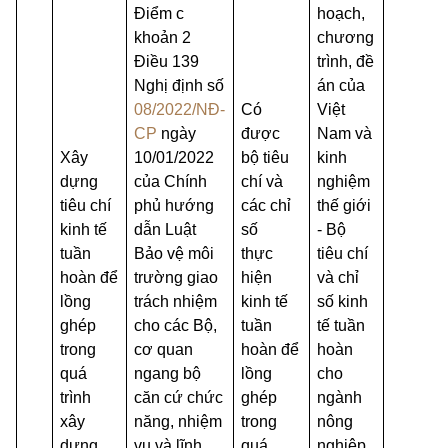
Điểm c
hoạch,
khoản 2
chương
Điều 139
trình, đề
Nghị định số
án của
08/2022/NĐ-
Có
Việt
CP
ngày
được
Nam và
Xây
10/01/2022
bộ tiêu
kinh
dựng
của Chính
chí và
nghiệm
tiêu chí
phủ hướng
các chỉ
thế giới
kinh tế
dẫn Luật
số
- Bộ
tuần
Bảo vệ môi
thực
tiêu chí
hoàn để
trường giao
hiện
và chỉ
lồng
trách nhiệm
kinh tế
số kinh
ghép
cho các Bộ,
tuần
tế tuần
trong
cơ quan
hoàn để
hoàn
quá
ngang bộ
lồng
cho
trình
căn cứ chức
ghép
ngành
xây
năng, nhiệm
trong
nông
dựng
vụ và lĩnh
quá
nghiệp