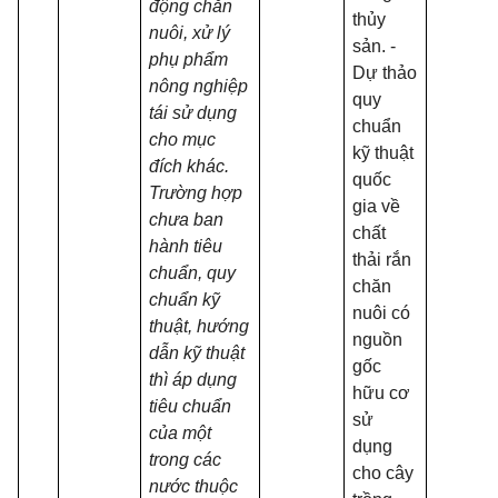
động chăn
thủy
nuôi, xử lý
sản. -
phụ phẩm
Dự thảo
nông nghiệp
quy
tái sử dụng
chuẩn
cho mục
kỹ thuật
đích khác.
quốc
Trường hợp
gia về
chưa ban
chất
hành tiêu
thải rắn
chuẩn, quy
chăn
chuẩn kỹ
nuôi có
thuật, hướng
nguồn
dẫn kỹ thuật
gốc
thì áp dụng
hữu cơ
tiêu chuẩn
sử
của một
dụng
trong các
cho cây
nước thuộc