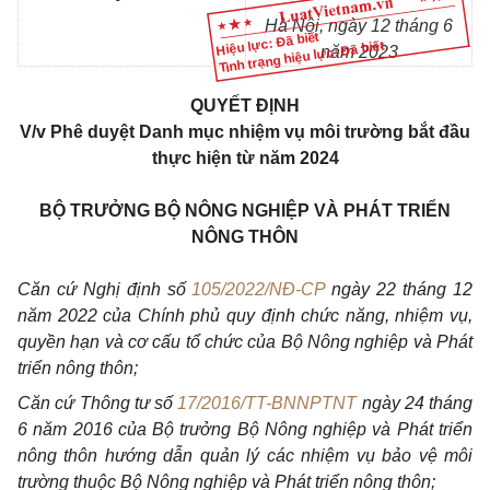
Hà Nội, ngày 12 tháng 6
Hiệu lực: Đã biết
Tình trạng hiệu lực: Đã biết
năm 2023
QUYẾT ĐỊNH
V/v Phê duyệt Danh mục nhiệm vụ môi trường bắt đầu
thực hiện từ năm 2024
BỘ TRƯỞNG BỘ NÔNG NGHIỆP VÀ PHÁT TRIỂN
NÔNG THÔN
Căn cứ Nghị định số
105/2022/NĐ-CP
ngày 22 tháng 12
năm 2022 của Chính phủ quy định chức năng, nhiệm vụ,
quyền hạn và cơ cấu tổ chức của Bộ Nông nghiệp và Phát
triển nông thôn;
Căn cứ Thông tư số
17/2016/TT-BNNPTNT
ngày 24 tháng
6 năm 2016 của Bộ trưởng Bộ Nông nghiệp và Phát triển
nông thôn hướng dẫn quản lý các nhiệm vụ bảo vệ môi
trường thuộc Bộ Nông nghiệp và Phát triển nông thôn;