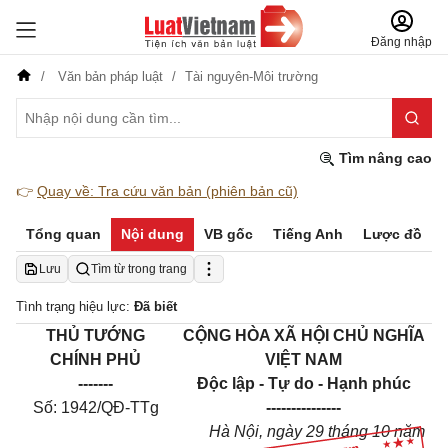
Đăng nhập
Văn bản pháp luật
Tài nguyên-Môi trường
Tìm nâng cao
👉
Quay về: Tra cứu văn bản (phiên bản cũ)
Tổng quan
Nội dung
VB gốc
Tiếng Anh
Lược đồ
Lưu
Tìm từ trong trang
Tình trạng hiệu lực:
Đã biết
THỦ TƯỚNG
CỘNG HÒA XÃ HỘI CHỦ NGHĨA
CHÍNH PHỦ
VIỆT NAM
-------
Độc lập - Tự do - Hạnh phúc
Số: 1942/QĐ-TTg
---------------
Hà Nội, ngày 29
tháng
10 năm