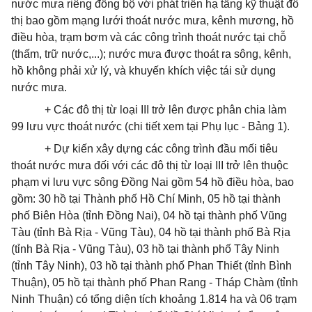
nước mưa riêng đồng bộ với phát triển hạ tầng kỹ thuật đô
thị bao gồm mạng lưới
thoát
nước mưa, kênh mương, hồ
điều hòa, trạm bơm và các công trình
thoát
nước tại chỗ
(thấm, trữ nước,...); nước mưa được
thoát
ra sông, kênh,
hồ không phải xử lý, và khuyến khích việc tái sử dụng
nước mưa.
+ Các đô thị từ loại III trở lên được phân chia làm
99 lưu vực
thoát
nước (chi tiết xem tại Phụ lục - Bảng 1).
+ Dự kiến xây dựng các công trình đầu mối tiêu
thoát
nước mưa đối với các đô thị từ loại III trở lên thuộc
phạm vi lưu vực sông Đồng Nai gồm 54 hồ điều hòa, bao
gồm: 30 hồ tại Thành phố Hồ Chí Minh, 05 hồ tại thành
phố Biên Hòa (tỉnh Đồng Nai), 04 hồ tại thành phố Vũng
Tàu (tỉnh Bà Rịa - Vũng Tàu), 04 hồ tại thành phố Bà Rịa
(tỉnh Bà Rịa - Vũng Tàu), 03 hồ tại thành phố Tây Ninh
(tỉnh Tây Ninh), 03 hồ tại thành phố Phan Thiết (tỉnh Bình
Thuận), 05 hồ tại thành phố Phan Rang - Tháp Chàm (tỉnh
Ninh Thuận) có tổng diện tích khoảng 1.814 ha và 06 trạm