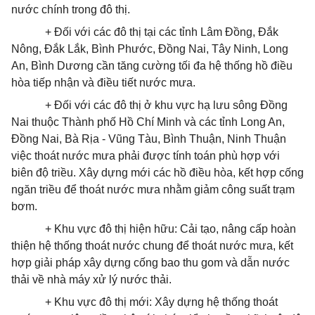
nước chính trong đô thị.
+ Đối với các đô thị tại các tỉnh Lâm Đồng, Đắk
Nông, Đắk Lắk, Bình Phước, Đồng Nai, Tây Ninh, Long
An, Bình Dương cần tăng cường tối đa hệ thống hồ điều
hòa tiếp nhận và điều tiết nước mưa.
+ Đối với các đô thị ở khu vực hạ lưu sông Đồng
Nai thuộc Thành phố Hồ Chí Minh và các tỉnh Long An,
Đồng Nai, Bà Rịa - Vũng Tàu, Bình Thuận, Ninh Thuận
việc
thoát
nước mưa phải được tính toán phù hợp với
biên độ triều. Xây dựng mới các hồ điều hòa,
kết
hợp cống
ngăn triều để
thoát
nước mưa nhằm giảm công suất trạm
bơm.
+ Khu vực đô thị hiện hữu: Cải tạo, nâng cấp hoàn
thiện hệ thống
thoát
nước chung để
thoát
nước mưa, kết
hợp giải pháp xây dựng cống bao thu gom và dẫn nước
thải về nhà máy xử lý nước thải.
+ Khu vực đô thị mới: Xây dựng hệ thống
thoát