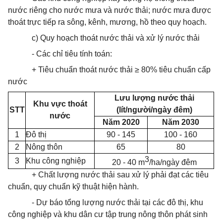
nước riêng cho nước mưa và nước thải; nước mưa được
thoát
trực tiếp ra sông, kênh, mương, hồ theo quy hoạch.
c) Quy hoạch
thoát
nước thải và xử lý nước thải
- Các chỉ tiêu tính toán:
+ Tiêu chuẩn
thoát
nước thải ≥ 80% tiêu chuẩn cấp
nước
Lưu lượng nước thải
Khu vực
thoát
STT
(lít/người/ngày đêm)
nước
Năm 2020
Năm 2030
1
Đô thị
90 - 145
100 - 160
2
Nông thôn
65
80
3
3
Khu công nghiệp
20 - 40 m
/ha/ngày đêm
+ Chất lượng nước thải sau xử lý phải đạt các tiêu
chuẩn, quy chuẩn kỹ thuật hiện hành.
- Dự báo tổng lượng nước thải tại các đô thị, khu
công nghiệp và khu dân cư tập trung nông thôn phát sinh