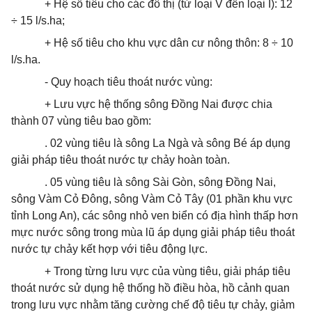
+ Hệ số tiêu cho các đô thị (từ loại V đến loại I): 12
÷ 15 l/s.ha;
+ Hệ số tiêu cho khu vực dân cư nông thôn: 8 ÷ 10
l/s.ha.
- Quy hoạch tiêu
thoát
nước vùng:
+ Lưu vực hệ thống sông Đồng Nai được chia
thành 07 vùng tiêu bao gồm:
. 02 vùng tiêu là sông La Ngà và sông Bé áp dụng
giải pháp tiêu
thoát
nước tự chảy hoàn toàn.
. 05 vùng tiêu là sông Sài Gòn, sông Đồng Nai,
sông Vàm Cỏ Đông, sông Vàm Cỏ Tây (01 phần khu vực
tỉnh Long An), các sông nhỏ ven biển có địa hình thấp hơn
mực nước sông trong mùa lũ áp dụng giải pháp tiêu
thoát
nước tự chảy kết hợp với tiêu động lực.
+ Trong từng lưu vực của vùng tiêu, giải pháp tiêu
thoát
nước sử dụng hệ thống hồ điều hòa, hồ cảnh quan
trong lưu vực nhằm tăng cường chế độ tiêu tự chảy, giảm