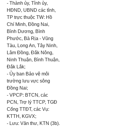
- Thành ủy, Tỉnh ủy,
HĐND, UBND các tỉnh,
TP trực thuộc TW: Hồ
Chí Minh, Đồng Nai,
Bình Dương, Bình
Phước, Bà Rịa - Vũng
Tàu, Long An, Tây Ninh,
Lâm Đồng, Đắk Nông,
Ninh Thuận, Bình Thuận,
Đắk Lắk;
- Ủy ban
Bảo vệ môi
trường lưu vực sông
Đồng Nai;
- VPCP: BTCN, các
PCN, Trợ lý TTCP, TGĐ
Cổng TTĐT, các Vụ:
KTTH, KGVX;
- Lưu: Văn thư, KTN (3b).