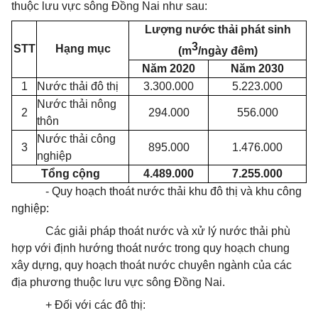
thuộc lưu vực sông Đồng Nai như sau:
Lượng nước thải phát sinh
3
STT
Hạng mục
(m
/ngày đêm)
Năm 2020
Năm 2030
1
Nước thải đô thị
3.300.000
5.223.000
Nước thải nông
2
294.000
556.000
thôn
Nước thải công
3
895.000
1.476.000
nghiệp
T
ổ
ng cộng
4.489.000
7.255.000
- Quy hoạch
thoát
nước thải khu đô thị và khu công
nghiệp:
Các giải pháp
thoát
nước và xử lý nước thải phù
hợp với định hướng
thoát
nước trong quy hoạch chung
xây dựng, quy hoạch
thoát
nước chuyên ngành của các
địa phương thuộc lưu vực sông Đồng Nai.
+ Đối với các đô thị: