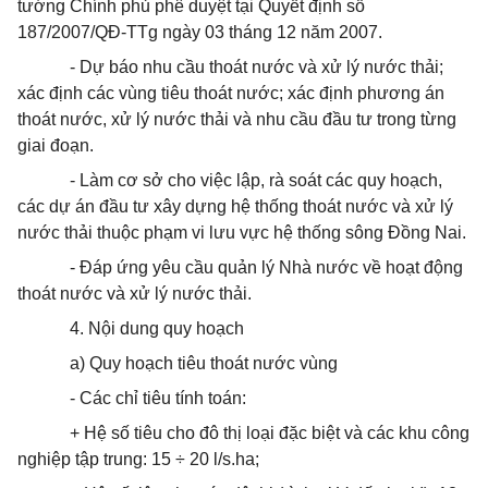
tướng Chính phủ phê duyệt tại Quyết định số
187/2007/QĐ-TTg ngày 03 tháng 12 năm 2007.
- Dự báo nhu cầu
thoát
nước và xử lý nước thải;
xác định các vùng tiêu
thoát
nước; xác định phương án
thoát
nước, xử lý n
ướ
c thải và nhu cầu đầu tư trong từng
giai đoạn.
- Làm cơ sở cho việc lập, rà soát các quy hoạch,
các dự án đầu tư xây dựng hệ thống
thoát
nước và xử lý
nước thải thuộc phạm vi lưu vực hệ thống sông Đồng Nai.
- Đáp ứng yêu cầu quản lý Nhà nước về hoạt động
thoát
nước và xử lý nước thải.
4. Nội dung quy hoạch
a) Quy hoạch tiêu
thoát
nước vùng
- Các chỉ tiêu tính toán:
+ Hệ số tiêu cho đô thị loại đặc biệt và các khu công
nghiệp tập trung: 15 ÷ 20 l/s.ha;