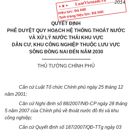
2014
Hiệu lực: Đã biết
Tình trạng hiệu lực: Đã biết
QUYẾT ĐỊNH
PHÊ DUYỆT QUY HOẠCH HỆ THỐNG THOÁT NƯỚC
VÀ XỬ LÝ NƯỚC THẢI KHU VỰC
DÂN CƯ, KHU CÔNG NGHIỆP THUỘC LƯU VỰC
SÔNG ĐỒNG NAI ĐẾN NĂM 2030
---------------------------------
THỦ TƯỚNG CHÍNH PHỦ
Căn cứ Luật Tổ chức Chính phủ ngày 25 tháng 12
năm 2001;
Căn cứ Nghị định số 88/2007/NĐ-CP ngày 28 tháng
5 năm 2007 của Chính phủ về
thoát
nước đô thị và khu
công nghiệp;
Căn cứ Quyết định số 187/2007/QĐ-TTg ngày 03