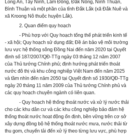
Long An, Tây Ninh, Lâm Đồng, Đắk Nông, Ninh Thuận,
Bình Thuận và một phần của tỉnh Đắk Lắk (xã Đắk Nuê và
xã Kroong Nô thuộc huyện Lắk).
2. Quan điểm quy hoạch
- Phù hợp với Quy hoạch tổng thể phát triển kinh tế
- xã hội; Quy hoạch sử dụng đất;
Đề án
bảo vệ môi trường
lưu vực hệ thống sông Đồng Nai đến năm 2020 tại Quyết
định số 187/2007/QĐ-TTg ngày 03 tháng 12 năm 2007
của Thủ tướng Chính phủ; định hướng phát triển
thoát
nước đô thị và khu công nghiệp Việt Nam đến năm 2025
và tầm nhìn đến năm 2050 tại Quyết định số 1930/QĐ-TTg
ngày 20 tháng 11 năm 2009 của Thủ tướng Chính phủ và
các quy hoạch chuyên ngành có liên quan.
- Quy hoạch hệ thống
thoát
nước và xử lý nước thải
cho các khu dân cư và các khu công nghiệp bảo đảm hệ
thống
thoát
nước hoạt động ổn định, bền vững trên cơ sở
xây dựng đồng bộ hệ thống
thoát
nước mưa, nước thải từ
thu gom, chuyển tải đến xử lý theo từng lưu vực, phù hợp