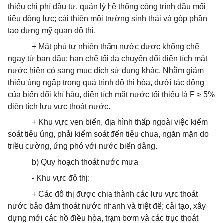
thiểu chi phí đầu tư, quản lý hệ thống công trình đầu mối
tiêu động lực; cải thiện môi trường sinh thái và góp phần
tạo dựng mỹ quan đô thị.
+ Mặt phủ tự nhiên thấm nước được khống chế
ngay từ ban đầu; hạn chế tối đa chuyển đổi diện tích mặt
nước hiện có sang mục đích sử dụng khác. Nhằm giảm
thiểu úng ngập trong quá trình đô thị hóa, dưới tác động
của biến đổi khí hậu, diện tích mặt nước tối thiểu là F ≥ 5%
diện tích lưu vực
thoát
nước.
+ Khu vực ven biển, địa hình thấp ngoài việc kiểm
soát tiêu úng, phải kiểm soát đến tiêu chua, ngăn mặn do
triều cường, ứng phó với nước biển dâng.
b) Quy hoạch
thoát
nước mưa
- Khu vực đô thị:
+ Các đô thị được chia thành các lưu vực
thoát
nước bảo đảm
thoát
nước nhanh và triệt để; cải tạo, xây
dựng mới các hồ điều hòa, trạm bơm và các trục
thoát