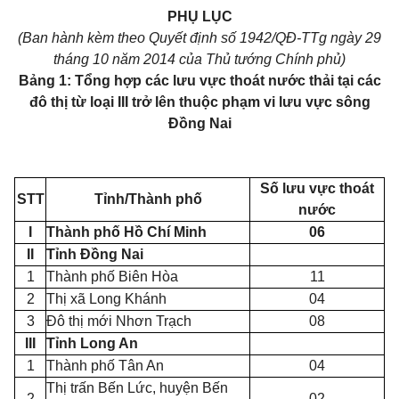
PHỤ LỤC
(Ban hành kèm theo Quyết định số 1942/QĐ-TTg ngày 29
tháng 10 năm 2014 của Thủ tướng Chính phủ)
Bảng 1: Tổng hợp các lưu vực
thoát
nước thải tại các
đô thị từ loại III trở lên thuộc phạm vi lưu vực sông
Đồng Nai
Số lưu vực
thoát
STT
Tỉnh/Thành phố
nước
I
Thành phố Hồ Chí Minh
06
II
Tỉnh Đồng Nai
1
Thành phố Biên Hòa
11
2
Thị xã Long Khánh
04
3
Đô thị mới Nhơn Trạch
08
III
Tỉnh Long An
1
Thành phố Tân An
04
Thị trấn Bến Lức, huyện Bến
2
02