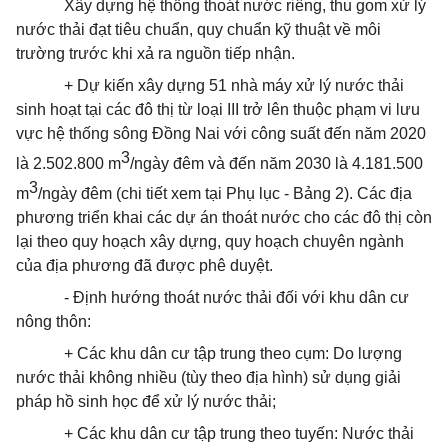
Xây dựng hệ thống
thoát
nước riêng, thu gom xử lý
nước thải đạt tiêu chuẩn, quy chuẩn kỹ thuật về môi
trường trước khi xả ra nguồn tiếp nhận.
+ Dự kiến xây dựng 51 nhà máy xử lý nước thải
sinh hoạt tại các đô thị từ loại III trở lên thuộc phạm vi lưu
vực hệ thống sông Đồng Nai
với
công suất đến
năm
2020
3
là 2.502.800 m
/ngày đêm và đến năm 2030 là 4.181.500
3
m
/ngày đêm (chi tiết xem tại Phụ lục - Bảng 2). Các địa
phương triển khai các dự án
thoát
nước cho các đô thị còn
lại theo quy hoạch xây dựng, quy hoạch chuyên ngành
của địa phương đã được phê duyệt.
- Định hướng
thoát
nước thải đối với khu dân cư
nông thôn:
+ Các khu dân cư tập trung theo cụm: Do lượng
nước thải không nhiều (tùy theo địa hình) sử dụng giải
pháp hồ sinh học để xử lý nước thải;
+ Các khu dân cư tập trung theo tuyến: Nước thải