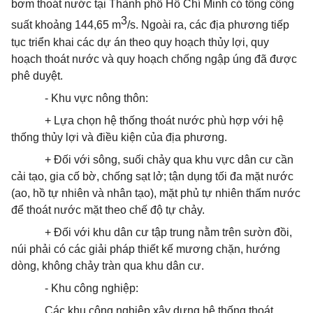
bơm
thoát
nước tại Thành phố Hồ Chí Minh có tổng công
3
suất khoảng 144,65 m
/s. Ngoài ra, các địa phương tiếp
tục triển khai các dự án theo quy hoạch thủy lợi, quy
hoạch
thoát
nước và quy hoạch chống ngập úng đã được
phê duyệt.
- Khu vực nông thôn:
+ Lựa chọn hệ thống
thoát
nước phù hợp với hệ
thống th
ủy
lợi và điều kiện của địa phương.
+ Đối với sông, suối chảy qua khu vực dân cư cần
cải tạo, gia cố bờ, chống sạt lở; tận dụng tối đa mặt nước
(ao, hồ tự nhiên và nhân tạo), mặt phủ tự nhiên thấm nước
để
thoát
nước mặt theo chế độ tự chảy.
+ Đối với khu dân cư tập trung nằm trên sườn đồi,
núi phải có các giải pháp thiết kế mương chặn, hướng
dòng, không chảy tràn qua khu dân cư.
- Khu công nghiệp:
Các khu công nghiệp xây dựng hệ thống
thoát