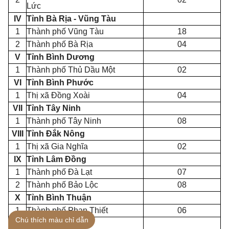
Lức
IV
Tỉnh Bà Rịa - Vũng Tàu
1
Thành phố Vũng Tàu
18
2
Thành phố Bà Rịa
04
V
Tỉnh Bình Dương
1
Thành phố Thủ Dầu Một
02
VI
Tỉnh Bình Phước
1
Thị xã Đồng Xoài
04
VII
Tỉnh Tây Ninh
1
Thành phố Tây Ninh
08
VIII
Tỉnh Đắk Nông
1
Thị xã Gia Nghĩa
02
IX
Tỉnh Lâm Đồng
1
Thành phố Đà Lạt
07
2
Thành phố Bảo Lộc
08
X
Tỉnh Bình Thuận
1
Thành phố Phan Thiết
06
Chú thích màu chỉ dẫn
XI
Tỉnh Ninh Thuận