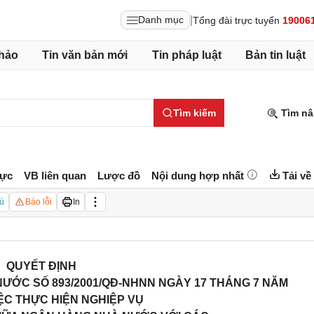
|
Danh mục
Tổng đài trực tuyến
19006
hảo
Tin văn bản mới
Tin pháp luật
Bản tin luật
Tìm kiếm
Tìm nâ
lực
VB liên quan
Lược đồ
Nội dung hợp nhất
Tải về
ú
Báo lỗi
In
QUYẾT ĐỊNH
ƯỚC SỐ 893/2001/QĐ-NHNN
NGÀY 17 THÁNG 7 NĂM
IỆC THỰC HIỆN NGHIỆP VỤ