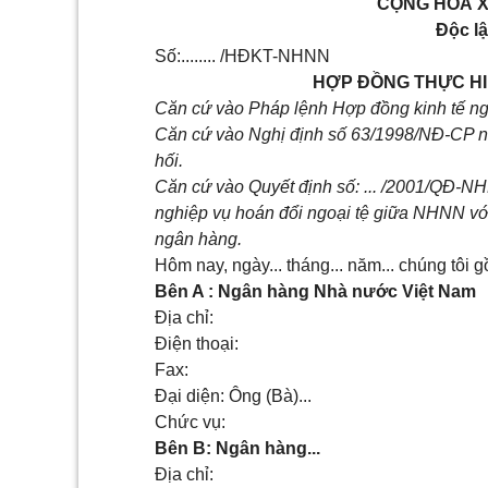
CỘNG HOÀ X
Độc lậ
Số:........ /HĐKT-NHNN
HỢP ĐỒNG THỰC HI
Căn cứ vào Pháp lệnh Hợp đồng kinh tế n
Căn cứ vào Nghị định số 63/1998/NĐ-CP n
hối.
Căn cứ vào Quyết định số: ... /2001/QĐ-NH
nghiệp vụ hoán đổi ngoại tệ giữa NHNN vớ
ngân hàng.
Hôm nay, ngày... tháng... năm... chúng tôi 
Bên A : Ngân hàng Nhà nước Việt Nam
Địa chỉ:
Điện thoại:
Fax:
Đại diện: Ông (Bà)...
Chức vụ:
Bên B: Ngân hàng...
Địa chỉ: