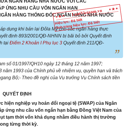
GIỮA NGÂN HÀNG NHÀ NƯỚC VỚI CÁC
ÁP ỨNG NHU CẦU VỐN NGẮN HẠN
 NGÂN HÀNG
THỐNG ĐỐC NGÂN HÀNG NHÀ NƯỚC
Hiệu lực: Đã biết
Tình trạng hiệu lực: Đã biết
áp dụng khi bán lại Đôla Mỹ cho các ngân hàng thực
Quyết định 893/2001/QĐ-NHNN bị bãi bỏ bởi Quyết định
h tại
Điểm 2 Khoản I Phụ lục 3
Quyết định 211/QĐ-
am số 01/1997/QH10 ngày 12 tháng 12 năm 1997;
 3 năm 1993 của Chính phủ về nhiệm vụ, quyền hạn và trách
gang Bộ;- Theo đề nghị của Vụ trưởng Vụ Chính sách tiền
QUYẾT ĐỊNH
hực hiện nghiệp vụ hoán đổi ngoại tệ (SWAP) của Ngân
áp ứng nhu cầu vốn ngắn hạn bằng Đồng Việt Nam của
ụt tạm thời vốn khả dụng nhằm điều hành thị trường
rong từng thời kỳ.