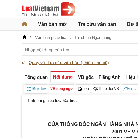
Văn bản mới
Tra cứu văn bản
Dự t
Văn bản pháp luật
Tài chính-Ngân hàng
👉
Quay về: Tra cứu văn bản (phiên bản cũ)
Nội dung
Tổng quan
VB gốc
Tiếng Anh
Hiệu 
VB song ngữ
Lưu
Theo dõi VB
Ghi ch
Mục lục
Tình trạng hiệu lực:
Đã biết
CỦA THỐNG ĐỐC NGÂN HÀNG NHÀ N
2001 VỀ V