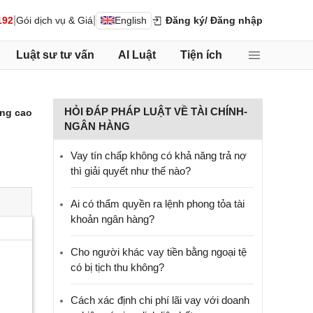
|
|
192
Gói dịch vụ & Giá
English
Đăng ký
/ Đăng nhập
Luật sư tư vấn
AI Luật
Tiện ích
HỎI ĐÁP PHÁP LUẬT VỀ TÀI CHÍNH-
ng cao
NGÂN HÀNG
Vay tín chấp không có khả năng trả nợ
thì giải quyết như thế nào?
Ai có thẩm quyền ra lệnh phong tỏa tài
khoản ngân hàng?
Cho người khác vay tiền bằng ngoại tệ
có bị tịch thu không?
Cách xác định chi phí lãi vay với doanh