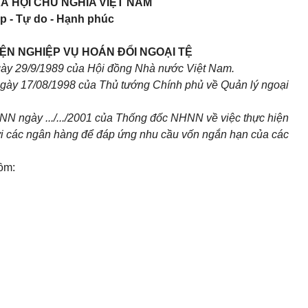
Ã HỘI CHỦ NGHĨA VIỆT NAM
p - Tự do - Hạnh phúc
ỆN NGHIỆP VỤ HOÁN ĐỔI NGOẠI TỆ
gày 29/9/1989 của Hội đồng Nhà nước Việt Nam.
gày 17/08/1998 của Thủ tướng Chính phủ về Quản lý ngoại
NN ngày .../.../2001 của Thống đốc NHNN về việc thực hiện
i các ngân hàng để đáp ứng nhu cầu vốn ngắn hạn của các
gồm: