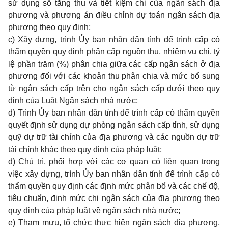
sử dụng số tăng thu và tiết kiệm chi của ngân sách địa
phương và phương án điều chỉnh dự toán ngân sách địa
phương theo quy định;
c) Xây dựng, trình Ủy ban nhân dân tỉnh để trình cấp có
thẩm quyền quy định phân cấp nguồn thu, nhiệm vụ chi, tỷ
lệ phần trăm (%) phân chia giữa các cấp ngân sách ở địa
phương đối với các khoản thu phân chia và mức bổ sung
từ ngân sách cấp trên cho ngân sách cấp dưới theo quy
định của Luật Ngân sách nhà nước;
d) Trình Ủy ban nhân dân tỉnh để trình cấp có thẩm quyền
quyết định sử dụng dự phòng ngân sách cấp tỉnh, sử dụng
quỹ dự trữ tài chính của địa phương và các nguồn dự trữ
tài chính khác theo quy định của pháp luật;
đ) Chủ trì, phối hợp với các cơ quan có liên quan trong
việc xây dựng, trình Ủy ban nhân dân tỉnh để trình cấp có
thẩm quyền quy định các định mức phân bổ và các chế độ,
tiêu chuẩn, định mức chi ngân sách của địa phương theo
quy định của pháp luật về ngân sách nhà nước;
e) Tham mưu, tổ chức thực hiện ngân sách địa phương,