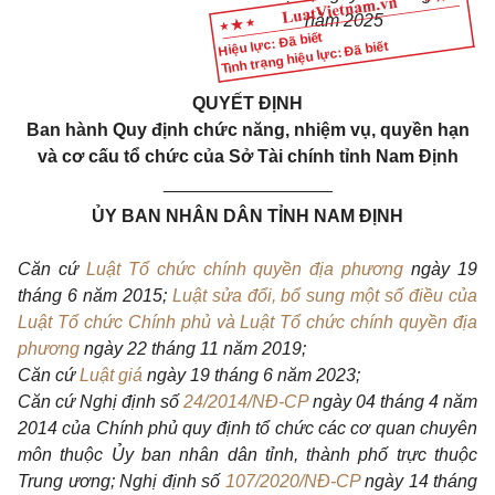
năm 2025
Hiệu lực: Đã biết
Tình trạng hiệu lực: Đã biết
QUYẾT ĐỊNH
Ban hành Quy định chức năng, nhiệm vụ, quyền hạn
và cơ cấu tổ chức của Sở Tài chính tỉnh Nam Định
_________________
ỦY BAN NHÂN DÂN TỈNH NAM ĐỊNH
Căn cứ
Luật Tổ chức chính quyền địa phương
ngày 19
tháng 6 năm 2015;
Luật sửa đổi, bổ sung một số điều của
Luật Tổ chức Chính phủ và Luật Tổ chức chính quyền địa
phương
ngày 22 tháng 11 năm 2019;
Căn cứ
Luật giá
ngày 19 tháng 6 năm 2023;
Căn cứ Nghị định số
24/2014/NĐ-CP
ngày 04 tháng 4 năm
2014 của Chính phủ quy định tổ chức các cơ quan chuyên
môn thuộc Ủy ban nhân dân tỉnh, thành phố trực thuộc
Trung ương; Nghị định số
107/2020/NĐ-CP
ngày 14 tháng