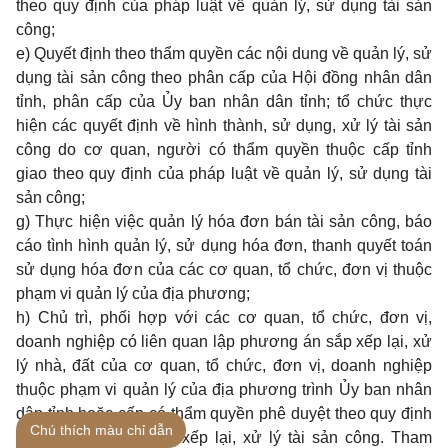
theo quy định của pháp luật về quản lý, sử dụng tài sản
công;
e) Quyết định theo thẩm quyền các nội dung về quản lý, sử
dụng tài sản công theo phân cấp của Hội đồng nhân dân
tỉnh, phân cấp của Ủy ban nhân dân tỉnh; tổ chức thực
hiện các quyết định về hình thành, sử dụng, xử lý tài sản
công do cơ quan, người có thẩm quyền thuộc cấp tỉnh
giao theo quy định của pháp luật về quản lý, sử dụng tài
sản công;
g) Thực hiện việc quản lý hóa đơn bán tài sản công, báo
cáo tình hình quản lý, sử dụng hóa đơn, thanh quyết toán
sử dụng hóa đơn của các cơ quan, tổ chức, đơn vị thuộc
phạm vi quản lý của địa phương;
h) Chủ trì, phối hợp với các cơ quan, tổ chức, đơn vị,
doanh nghiệp có liên quan lập phương án sắp xếp lại, xử
lý nhà, đất của cơ quan, tổ chức, đơn vị, doanh nghiệp
thuộc phạm vi quản lý của địa phương trình Ủy ban nhân
dân tỉnh hoặc cấp có thẩm quyền phê duyệt theo quy định
Chú thích màu chỉ dẫn
của pháp luật về sắp xếp lại, xử lý tài sản công. Tham