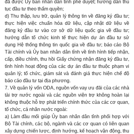
đã được Ủy ban nhân dân tỉnh phê duyệt; hướng dẫn thủ
tục đầu tư theo thẩm quyền;
d) Thu thập, lưu trữ, quản lý thông tin về đăng ký đầu tư;
thực hiện việc chuẩn hóa dữ liệu, cập nhật dữ liệu về
đăng ký đầu tư vào cơ sở dữ liệu quốc gia về đầu tư;
hướng dẫn tổ chức kinh tế thực hiện dự án đầu tư sử
dụng Hệ thống thông tin quốc gia về đầu tư; báo cáo Bộ
Tài chính và Ủy ban nhân dân tỉnh về tình hình tiếp nhận,
cấp, điều chỉnh, thu hồi Giấy chứng nhận đăng ký đầu tư,
tình hình hoạt động của các dự án đầu tư thuộc phạm vi
quản lý; tổ chức, giám sát và đánh giá thực hiện chế độ
báo cáo đầu tư tại địa phương.
7. Về quản lý vốn ODA, nguồn vốn vay ưu đãi của các nhà
tài trợ nước ngoài và các nguồn viện trợ không hoàn lại
không thuộc hỗ trợ phát triển chính thức của các cơ quan,
tổ chức, cá nhân nước ngoài:
a) Làm đầu mối giúp Ủy ban nhân dân tỉnh phối hợp với
Bộ Tài chính, các bộ, ngành và các cơ quan có liên quan
xây dựng chiến lược, định hướng, kế hoạch vận động, thu