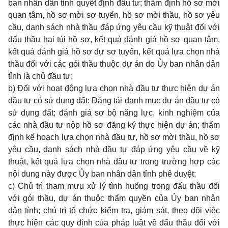
ban nhân dân tỉnh quyết định đầu tư; thẩm định hồ sơ mời
quan tâm, hồ sơ mời sơ tuyển, hồ sơ mời thầu, hồ sơ yêu
cầu, danh sách nhà thầu đáp ứng yêu cầu kỹ thuật đối với
đấu thầu hai túi hồ sơ, kết quả đánh giá hồ sơ quan tâm,
kết quả đánh giá hồ sơ dự sơ tuyển, kết quả lựa chọn nhà
thầu đối với các gói thầu thuộc dự án do Ủy ban nhân dân
tỉnh là chủ đầu tư;
b) Đối với hoạt động lựa chọn nhà đầu tư thực hiện dự án
đầu tư có sử dụng đất: Đăng tải danh mục dự án đầu tư có
sử dụng đất; đánh giá sơ bộ năng lực, kinh nghiệm của
các nhà đầu tư nộp hồ sơ đăng ký thực hiện dự án; thẩm
định kế hoạch lựa chọn nhà đầu tư, hồ sơ mời thầu, hồ sơ
yêu cầu, danh sách nhà đầu tư đáp ứng yêu cầu về kỹ
thuật, kết quả lựa chọn nhà đầu tư trong trường hợp các
nội dung này được Ủy ban nhân dân tỉnh phê duyệt;
c) Chủ trì tham mưu xử lý tình huống trong đấu thầu đối
với gói thầu, dự án thuộc thẩm quyền của Ủy ban nhân
dân tỉnh; chủ trì tổ chức kiểm tra, giám sát, theo dõi việc
thực hiện các quy định của pháp luật về đấu thầu đối với