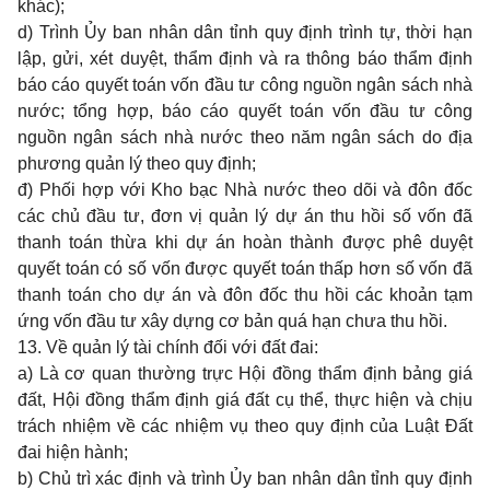
khác);
d) Trình Ủy ban nhân dân tỉnh quy định trình tự, thời hạn
lập, gửi, xét duyệt, thẩm định và ra thông báo thẩm định
báo cáo quyết toán vốn đầu tư công nguồn ngân sách nhà
nước; tổng hợp, báo cáo quyết toán vốn đầu tư công
nguồn ngân sách nhà nước theo năm ngân sách do địa
phương quản lý theo quy định;
đ) Phối hợp với Kho bạc Nhà nước theo dõi và đôn đốc
các chủ đầu tư, đơn vị quản lý dự án thu hồi số vốn đã
thanh toán thừa khi dự án hoàn thành được phê duyệt
quyết toán có số vốn được quyết toán thấp hơn số vốn đã
thanh toán cho dự án và đôn đốc thu hồi các khoản tạm
ứng vốn đầu tư xây dựng cơ bản quá hạn chưa thu hồi.
13. Về quản lý tài chính đối với đất đai:
a) Là cơ quan thường trực Hội đồng thẩm định bảng giá
đất, Hội đồng thẩm định giá đất cụ thể, thực hiện và chịu
trách nhiệm về các nhiệm vụ theo quy định của Luật Đất
đai hiện hành;
b) Chủ trì xác định và trình Ủy ban nhân dân tỉnh quy định