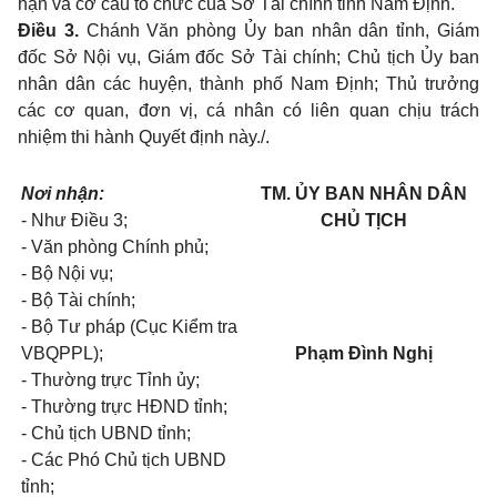
hạn và cơ cấu tổ chức của Sở Tài chính tỉnh Nam Định.
Điều 3.
Chánh Văn phòng Ủy ban nhân dân tỉnh, Giám
đốc Sở Nội vụ, Giám đốc Sở Tài chính; Chủ tịch Ủy ban
nhân dân các huyện, thành phố Nam Định; Thủ trưởng
các cơ quan, đơn vị, cá nhân có liên quan chịu trách
nhiệm thi hành Quyết định này./.
Nơi nhận:
TM. ỦY BAN NHÂN DÂN
- Như Điều 3;
CHỦ TỊCH
- Văn phòng Chính phủ;
- Bộ Nội vụ;
- Bộ Tài chính;
- Bộ Tư pháp (Cục Kiểm tra
VBQPPL);
Phạm Đình Nghị
- Thường trực Tỉnh ủy;
- Thường trực HĐND tỉnh;
- Chủ tịch UBND tỉnh;
- Các Phó Chủ tịch UBND
tỉnh;