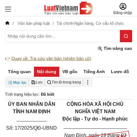
Đăng nhập
Văn bản pháp luật
Tài chính-Ngân hàng,
Cơ cấu tổ chức
Tìm nâng cao
👉
Quay về: Tra cứu văn bản (phiên bản cũ)
Tổng quan
Nội dung
VB gốc
Tiếng Anh
Lược đồ
Lưu
Tìm từ trong trang
Mục lục
Tình trạng hiệu lực:
Đã biết
ỦY BAN NHÂN DÂN
CỘNG HÒA XÃ HỘI CHỦ
TỈNH NAM ĐỊNH
NGHĨA VIỆT NAM
___________
Độc lập - Tự do - Hạnh phúc
_______________________
Số: 17/2025/QĐ-UBND
Nam Định, ngày 19 tháng 02