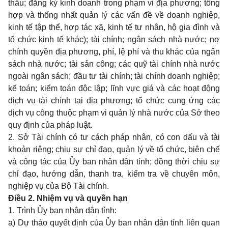
thầu; đăng ký kinh doanh trong phạm vi địa phương; tổng
hợp và thống nhất quản lý các vấn đề về doanh nghiệp,
kinh tế tập thể, hợp tác xã, kinh tế tư nhân, hộ gia đình và
tổ chức kinh tế khác); tài chính; ngân sách nhà nước; nợ
chính quyền địa phương, phí, lệ phí và thu khác của ngân
sách nhà nước; tài sản công; các quỹ tài chính nhà nước
ngoài ngân sách; đầu tư tài chính; tài chính doanh nghiệp;
kế toán; kiểm toán độc lập; lĩnh vực giá và các hoạt động
dịch vụ tài chính tại địa phương; tổ chức cung ứng các
dịch vụ công thuộc phạm vi quản lý nhà nước của Sở theo
quy định của pháp luật.
2. Sở Tài chính có tư cách pháp nhân, có con dấu và tài
khoản riêng; chịu sự chỉ đạo, quản lý về tổ chức, biên chế
và công tác của Ủy ban nhân dân tỉnh; đồng thời chịu sự
chỉ đạo, hướng dẫn, thanh tra, kiểm tra về chuyên môn,
nghiệp vụ của Bộ Tài chính.
Điều 2. Nhiệm vụ và quyền hạn
1. Trình Ủy ban nhân dân tỉnh:
a) Dự thảo quyết định của Ủy ban nhân dân tỉnh liên quan