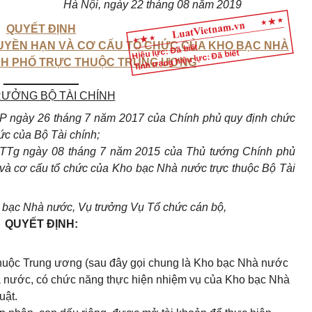
Hà Nội, ngày
22
tháng
08
năm 2019
QUYẾT ĐỊNH
QUYỀN HẠN VÀ CƠ CẤU TỔ CHỨC CỦA KHO BẠC NHÀ
Hiệu lực: Đã biết
Tình trạng hiệu lực: Đã biết
NH PHỐ TRỰC THUỘC TRUNG ƯƠNG
____________
RƯỞNG BỘ TÀI CHÍNH
P ngày 26 tháng 7 năm 2017 của Chính phủ quy định chức
ức của Bộ Tài chính;
-TTg ngày 08 tháng 7 năm 2015 của Thủ tướng Chính phủ
và cơ cấu tổ chức của Kho bạc Nhà nước trực thuộc Bộ Tài
 bạc Nhà nước, Vụ trưởng Vụ Tổ chức cán bộ,
QUYẾT ĐỊNH:
thuộc Trung ương (sau đây gọi chung là Kho bạc Nhà nước
hà nước, có chức năng thực hiện nhiệm vụ của Kho bạc Nhà
uật.