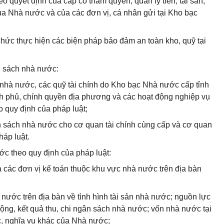
eo quyết định của cấp có thẩm quyền; quản lý tiền, tài sản,
 của Nhà nước và của các đơn vị, cá nhân gửi tại Kho bạc
ổ chức thực hiện các biện pháp bảo đảm an toàn kho, quỹ tại
n sách nhà nước:
h nhà nước, các quỹ tài chính do Kho bạc Nhà nước cấp tỉnh
nh phủ, chính quyền địa phương và các hoạt động nghiệp vụ
o quy định của pháp luật;
gân sách nhà nước cho cơ quan tài chính cùng cấp và cơ quan
háp luật.
ớc theo quy định của pháp luật:
ủa các đơn vị kế toán thuộc khu vực nhà nước trên địa bàn
à nước trên địa bàn về tình hình tài sản nhà nước; nguồn lực
động, kết quả thu, chi ngân sách nhà nước; vốn nhà nước tại
c, nghĩa vụ khác của Nhà nước;