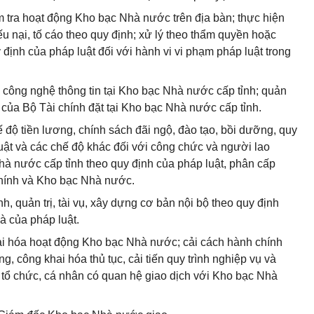
m tra hoạt động Kho bạc Nhà nước trên địa bàn; thực hiện
ếu nại, tố cáo theo quy định; xử lý theo thẩm quyền hoặc
 định của pháp luật đối với hành vi vi phạm pháp luật trong
 công nghệ thông tin tại Kho bạc Nhà nước cấp tỉnh; quản
 của Bộ Tài chính đặt tại Kho bạc Nhà nước cấp tỉnh.
ế độ tiền lương, chính sách đãi ngộ, đào tạo, bồi dưỡng, quy
uật và các chế độ khác đối với công chức và người lao
à nước cấp tỉnh theo quy định của pháp luật, phân cấp
chính và Kho bạc Nhà nước.
h, quản trị, tài vụ, xây dựng cơ bản nội bộ theo quy định
à của pháp luật.
ại hóa hoạt động Kho bạc Nhà nước; cải cách hành chính
, công khai hóa thủ tục, cải tiến quy trình nghiệp vụ và
c tổ chức, cá nhân có quan hệ giao dịch với Kho bạc Nhà