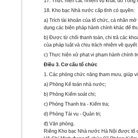
17. Thực hiện các nhiệm vụ khác do Tổng
18. Kho bạc Nhà nước cấp tỉnh có quyền:
a) Trích tài khoản của tổ chức, cá nhân 
dụng các biện pháp hành chính khác để th
b) Được từ chối thanh toán, chi trả các kh
của pháp luật và chịu trách nhiệm về quyết
c) Thực hiện xử phạt vi phạm hành chính t
Điều 3. Cơ cấu tổ chức
1. Các phòng chức năng tham mưu, giúp v
a) Phòng Kế toán nhà nước;
b) Phòng Kiểm soát chi;
c) Phòng Thanh tra - Kiểm tra;
d) Phòng Tài vụ - Quản trị;
đ) Văn phòng.
Riêng Kho bạc Nhà nước Hà Nội được tổ c