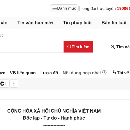
|
Danh mục
Tổng đài trực tuyến
19006
hảo
Tin văn bản mới
Tin pháp luật
Bản tin luật
ức
Tìm kiếm
Tìm nâ
lực
VB liên quan
Lược đồ
Nội dung hợp nhất
Tải về
In
CỘNG HÒA XÃ HỘI CHỦ NGHĨA VIỆT NAM
Độc lập - Tự do - Hạnh phúc
---------------