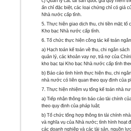
c) Quản lý các tài sản quốc gia quý hiếm th
ấn chỉ đặc biệt, các loại chứng chỉ có giá
Nhà nước cấp tỉnh.
5. Thực hiện giao dịch thu, chi tiền mặt; t
Kho bạc Nhà nước cấp tỉnh.
6. Tổ chức thực hiện công tác kế toán ngâ
a) Hạch toán kế toán về thu, chi ngân sác
quản lý, các khoản vay nợ, trả nợ của Chí
kho bạc tại Kho bạc Nhà nước cấp tỉnh the
b) Báo cáo tình hình thực hiện thu, chi n
nhà nước có liên quan theo quy định của p
7. Thực hiện nhiệm vụ tổng kế toán nhà nư
a) Tiếp nhận thông tin báo cáo tài chính c
theo quy định của pháp luật;
b) Tổ chức tổng hợp thông tin tài chính nh
và nghĩa vụ của Nhà nước; tình hình hoạt 
các doanh nghiệp và các tài sản, nguồn lự