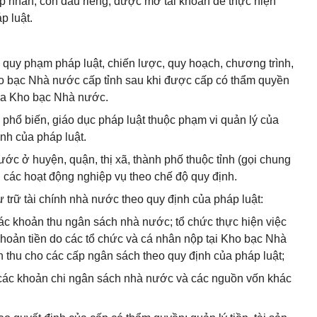
p nhân, con dấu riêng, được mở tài khoản để thực hiện
p luật.
n quy phạm pháp luật, chiến lược, quy hoạch, chương trình,
ho bạc Nhà nước cấp tỉnh sau khi được cấp có thẩm quyền
ủa Kho bạc Nhà nước.
, phổ biến, giáo dục pháp luật thuộc phạm vi quản lý của
nh của pháp luật.
ớc ở huyện, quận, thị xã, thành phố thuộc tỉnh (gọi chung
các hoạt động nghiệp vụ theo chế độ quy định.
 trữ tài chính nhà nước theo quy định của pháp luật:
các khoản thu ngân sách nhà nước; tổ chức thực hiện việc
hoản tiền do các tổ chức và cá nhân nộp tại Kho bạc Nhà
ản thu cho các cấp ngân sách theo quy định của pháp luật;
rả các khoản chi ngân sách nhà nước và các nguồn vốn khác