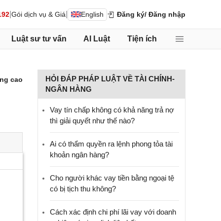
|
|
192
Gói dịch vụ & Giá
English
Đăng ký
/ Đăng nhập
Luật sư tư vấn
AI Luật
Tiện ích
HỎI ĐÁP PHÁP LUẬT VỀ TÀI CHÍNH-
ng cao
NGÂN HÀNG
Vay tín chấp không có khả năng trả nợ
thì giải quyết như thế nào?
Ai có thẩm quyền ra lệnh phong tỏa tài
khoản ngân hàng?
Cho người khác vay tiền bằng ngoại tệ
có bị tịch thu không?
Cách xác định chi phí lãi vay với doanh