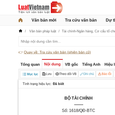
Văn bản mới
Tra cứu văn bản
Dự t
Văn bản pháp luật
Tài chính-Ngân hàng,
Cơ cấu tổ ch
👉
Quay về: Tra cứu văn bản (phiên bản cũ)
Nội dung
Tổng quan
VB gốc
Tiếng Anh
Hiệu 
Lưu
Theo dõi VB
Ghi chú
Báo lỗi
Mục lục
Tình trạng hiệu lực:
Đã biết
BỘ TÀI CHÍNH
-------
Số: 1618/QĐ-BTC