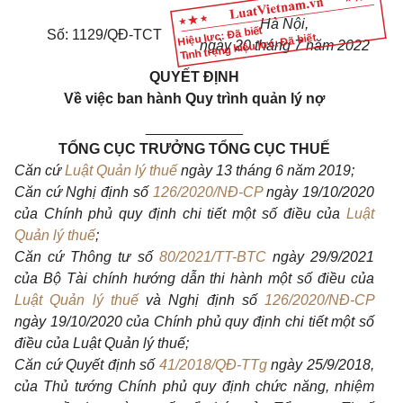
Hà Nội,
Hiệu lực: Đã biết
Số: 1129/QĐ-TCT
Tình trạng hiệu lực: Đã biết
ngày
20
tháng
7
năm
2022
QUYẾT ĐỊNH
Về việc ban hành Quy trình quản lý nợ
____________
TỔNG CỤC TRƯỞNG TỔNG CỤC THUẾ
Căn cứ
Luật Quản lý thuế
ngày 13 tháng 6 năm 2019;
Căn cứ Nghị định s
ố
126/2020/NĐ-CP
ngày 19/10/2020
của Chính phủ quy định chi tiết một số điều của
Luật
Quản lý thuế
;
Căn cứ Thông tư số
80/2021/TT-BTC
ngày 29/9/2021
của Bộ Tài chính hướng dẫn thi hành một số điều của
Luật Quản lý thuế
và Nghị định số
126/2020/NĐ-CP
ngày 19/10/2020 của Chính phủ quy định chi t
iế
t một số
điều của Luật Quản lý thu
ế
;
Căn cứ Quyết định số
41/2018/QĐ-TTg
ngày 25/9/2018,
của Thủ tướng Chính phủ quy định chức năng, nhiệm