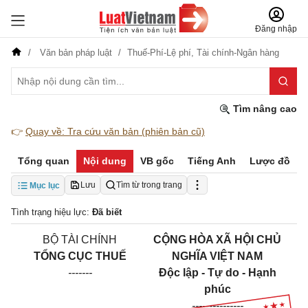
Đăng nhập
Văn bản pháp luật
Thuế-Phí-Lệ phí,
Tài chính-Ngân hàng
Tìm nâng cao
👉
Quay về: Tra cứu văn bản (phiên bản cũ)
Tổng quan
Nội dung
VB gốc
Tiếng Anh
Lược đồ
Lưu
Tìm từ trong trang
Mục lục
Tình trạng hiệu lực:
Đã biết
BỘ TÀI CHÍNH
CỘNG HÒA XÃ HỘI CHỦ
TỔNG CỤC THUẾ
NGHĨA VIỆT NAM
-------
Độc lập - Tự do - Hạnh
phúc
---------------