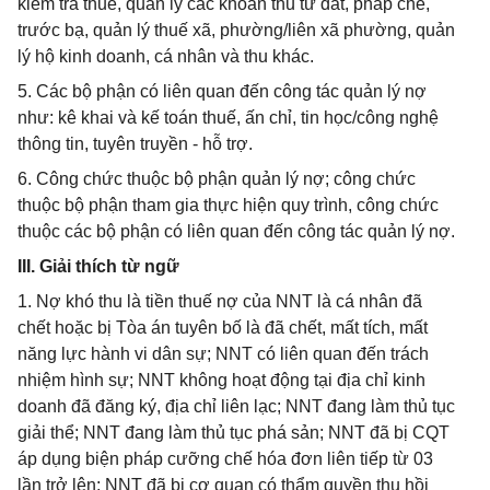
kiểm tra thuế, quản lý các khoản thu từ đất, pháp chế,
trước bạ, quản lý thuế xã, phường/liên xã phường, quản
lý hộ kinh doanh, cá nhân và thu khác.
5. Các bộ phận có liên quan đến công tác quản lý nợ
như: kê khai và kế toán thuế, ấn chỉ, tin học/công nghệ
thông tin, tuyên truyền - hỗ trợ.
6. Công chức thuộc bộ phận quản lý nợ; công chức
thuộc bộ phận tham gia thực hiện quy trình, công chức
thuộc các bộ phận có liên quan đến công tác quản lý nợ.
III. Giải thích từ ngữ
1. Nợ khó thu là tiền thuế nợ của NNT là cá nhân đã
chết hoặc bị Tòa án tuyên bố là đã chết, mất tích, mất
năng lực hành vi dân sự; NNT có liên quan đến trách
nhiệm hình sự; NNT không hoạt động tại địa chỉ kinh
doanh đã đăng ký, địa chỉ liên lạc; NNT đang làm thủ tục
giải thể; NNT đang làm thủ tục phá sản; NNT đã bị CQT
áp dụng biện pháp cưỡng chế hóa đơn liên tiếp từ 03
lần trở lên; NNT đã bị cơ quan có thẩm quyền thu hồi