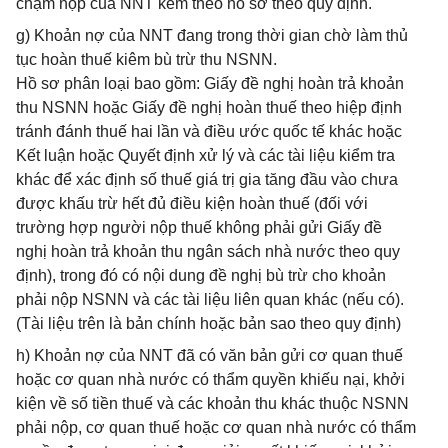
chậm nộp của NNT kèm theo hồ sơ theo quy định.
g) Khoản nợ của NNT đang trong thời gian chờ làm thủ
tục hoàn thuế kiêm bù trừ thu NSNN.
Hồ sơ phân loại bao gồm: Giấy đề nghị hoàn trả khoản
thu NSNN hoặc Giấy đề nghị hoàn thuế theo hiệp định
tránh đánh thuế hai lần và điều ước quốc tế khác hoặc
Kết luận hoặc Quyết định xử lý và các tài liệu kiểm tra
khác để xác định số thuế giá trị gia tăng đầu vào chưa
được khấu trừ hết đủ điều kiện hoàn thuế (đối với
trường hợp người nộp thuế không phải gửi Giấy đề
nghị hoàn trả khoản thu ngân sách nhà nước theo quy
định), trong đó có nội dung đề nghị bù trừ cho khoản
phải nộp NSNN và các tài liệu liên quan khác (nếu có).
(Tài liệu trên là bản chính hoặc bản sao theo quy định)
h) Khoản nợ của NNT đã có văn bản gửi cơ quan thuế
hoặc cơ quan nhà nước có thẩm quyền khiếu nại, khởi
kiện về số tiền thuế và các khoản thu khác thuộc NSNN
phải nộp, cơ quan thuế hoặc cơ quan nhà nước có thẩm