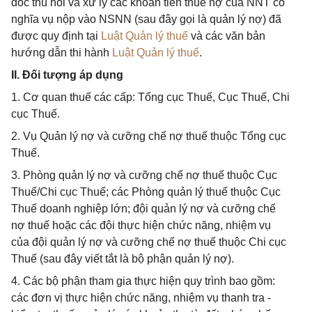
đốc thu hồi và xử lý các khoản tiền thuế nợ của NNT có
nghĩa vụ nộp vào NSNN (sau đây gọi là quản lý nợ) đã
được quy định tại
Luật Quản lý thuế
và các văn bản
hướng dẫn thi hành
Luật Quản lý thuế
.
II. Đối tượng áp dụng
1. Cơ quan thuế các cấp: Tổng cục Thuế, Cục Thuế, Chi
cục Thuế.
2. Vụ Quản lý nợ và cưỡng chế nợ thuế thuộc Tổng cục
Thuế.
3. Phòng quản lý nợ và cưỡng chế nợ thuế thuộc Cục
Thuế/Chi cục Thuế; các Phòng quản lý thuế thuộc Cục
Thuế doanh nghiệp lớn; đội quản lý nợ và cưỡng chế
nợ thuế hoặc các đội thực hiện chức năng, nhiệm vụ
của đội quản lý nợ và cưỡng chế nợ thuế thuộc Chi cục
Thuế (sau đây viết tắt là bộ phận quản lý nợ).
4. Các bộ phận tham gia thực hiện quy trình bao gồm:
các đơn vị thực hiện chức năng, nhiệm vụ thanh tra -