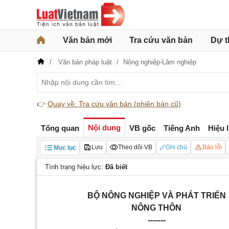
Văn bản mới
Tra cứu văn bản
Dự t
Văn bản pháp luật
Nông nghiệp-Lâm nghiệp
👉
Quay về: Tra cứu văn bản (phiên bản cũ)
Nội dung
Tổng quan
VB gốc
Tiếng Anh
Hiệu 
Lưu
Theo dõi VB
Ghi chú
Báo lỗi
Mục lục
Tình trạng hiệu lực:
Đã biết
BỘ NÔNG NGHIỆP VÀ PH
Á
T TRI
Ể
N
NÔN
G
THÔN
-------