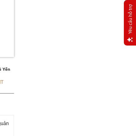
Yêu
cầu
hỗ trợ
i Yến
MT
quản