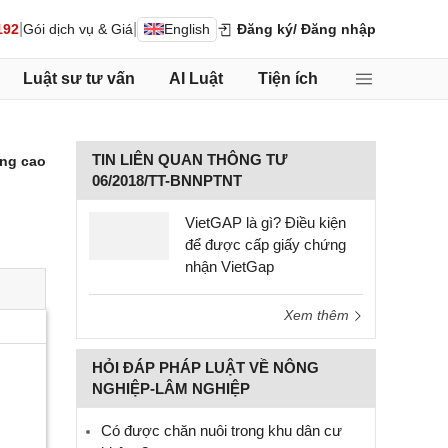
|
|
192
Gói dịch vụ & Giá
English
Đăng ký
/ Đăng nhập
Luật sư tư vấn
AI Luật
Tiện ích
TIN LIÊN QUAN THÔNG TƯ
ng cao
06/2018/TT-BNNPTNT
VietGAP là gì? Điều kiện
để được cấp giấy chứng
nhận VietGap
Xem thêm
HỎI ĐÁP PHÁP LUẬT VỀ NÔNG
NGHIỆP-LÂM NGHIỆP
Có được chăn nuôi trong khu dân cư