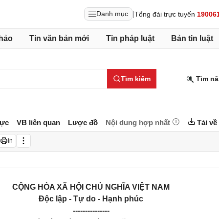
|
Danh mục
Tổng đài trực tuyến
19006
hảo
Tin văn bản mới
Tin pháp luật
Bản tin luật
Tìm kiếm
Tìm nâ
lực
VB liên quan
Lược đồ
Nội dung hợp nhất
Tải về
In
CỘNG HÒA XÃ HỘI CHỦ NGHĨA VIỆT NAM
Độc lập - Tự do - Hạnh phúc
---------------