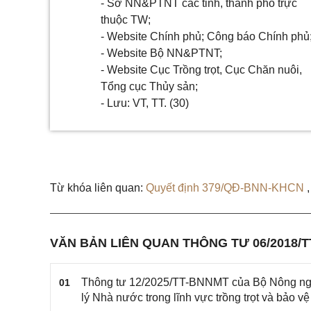
- Sở NN&PTNT các tỉnh, thành phố trực
thuộc TW;
- Website Chính phủ; Công báo Chính phủ
- Website Bộ NN&PTNT;
- Website Cục Trồng trọt, Cục Chăn nuôi,
Tổng cục Thủy sản;
- Lưu: VT, TT. (30)
Từ khóa liên quan:
Quyết định 379/QĐ-BNN-KHCN
VĂN BẢN LIÊN QUAN THÔNG TƯ 06/2018/
Thông tư 12/2025/TT-BNNMT của Bộ Nông nghi
01
lý Nhà nước trong lĩnh vực trồng trọt và bảo vệ