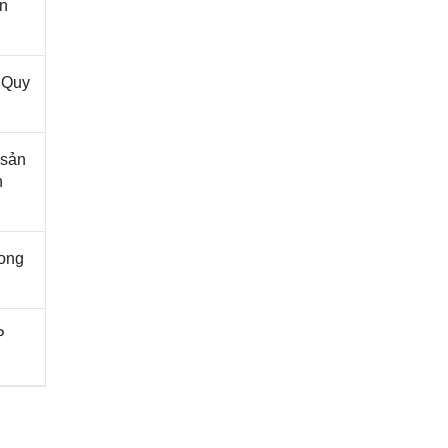
ên
 Quy
 sản
n
ong
P