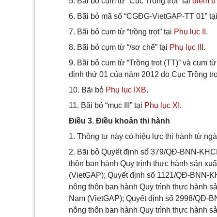
5. Bãi bỏ cụm từ “Cục Trồng trọt” tại
điểm b
6. Bãi bỏ mã số “CGĐG-VietGAP-TT 01” tạ
7. Bãi bỏ cụm từ “trồng trọt” tại
Phụ lục II
.
8. Bãi bỏ cụm từ “/sơ chế” tại
Phụ lục III
.
9. Bãi bỏ cụm từ “Trồng trọt (TT)” và cụm
định thứ 01 của năm 2012 do Cục Trồng trọ
10. Bãi bỏ
Phụ lục IXB
.
11. Bãi bỏ “mục III” tại
Phụ lục XI
.
Điều 3. Điều khoản thi hành
1. Thông tư này có hiệu lực thi hành từ ng
2. Bãi bỏ Quyết định số 379/QĐ-BNN-KHCN
thôn ban hành Quy trình thực hành sản xuất
(VietGAP); Quyết định số 1121/QĐ-BNN-KH
nông thôn ban hành Quy trình thực hành sản
Nam (VietGAP); Quyết định số 2998/QĐ-BN
nông thôn ban hành Quy trình thực hành sả