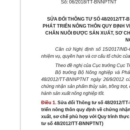
Số: 06/2018/TT-BNNPTNT
SỬA ĐỔI THÔNG TƯ SỐ 48/2012/TT-
PHÁT TRIỂN NÔNG THÔN QUY ĐỊNH 
CHĂN NUÔI ĐƯỢC SẢN XUẤT, SƠ C
N
Căn cứ Nghị định số 15/2017/NĐ-
nhiệm vụ, quyền hạn và cơ cấu tổ chức của
Theo đề nghị của Cục trưởng Cục Trồ
Bộ trưởng Bộ Nông nghiệp và Phát
48/2012/TT-BNNPTNT ngày 26/9/2012 củ
chứng nhận sản phẩm thủy sản, trồng trọt,
hành sản xuất nông nghiệp tốt.
Điều 1
. Sửa đổi Thông tư số 48/2012/T
triển nông thôn quy định về chứng nhận
xuất, sơ chế phù hợp với Quy trình thực
tư số 48/2012/TT-BNNPTNT)