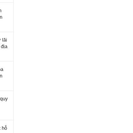
n
ôn
 lãi
 địa
óa
ến
 quy
c hỗ