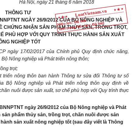
Hà Nội, ngày
21
tháng
6
năm 2018
THÔNG TƯ
BNNPTNT NGÀY 26/9/2012 CỦA BỘ NÔNG NGHIỆP VÀ
Hiệu lực: Đã biết
Tình trạng hiệu lực: Đã biết
VỀ CHỨNG NHẬN SẢN PHẨM THỦY SẢN, TRỒNG TRỌT,
HẾ PHÙ HỢP VỚI QUY TRÌNH THỰC HÀNH SẢN XUẤT
ÔNG NGHIỆP TỐT
CP ngày 17/02/2017 của Chính phủ Quy định chức năng,
 Bộ Nông nghiệp và Phát triển nông thôn;
ng trọt;
 tr
iể
n nông thôn ban hành Thông tư sửa đổi Thông tư số
a Bộ Nông nghiệp và Phát tri
ể
n nông thôn quy định về
 chăn nuôi được sản xuất, sơ chế phù hợp với Quy trình thực
T-BNNPTNT ngày 26/9/2012 của Bộ Nông nghiệp và Phát
 sản phẩm thủy sản, trồng trọt, chăn nuôi được sản
 hành sản xuất nông nghiệp tốt (sau đây viết là Thông