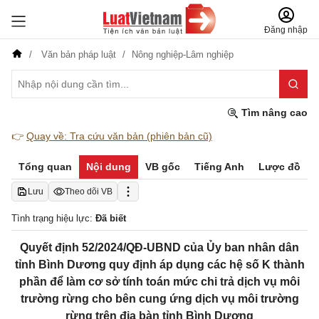
Đăng nhập
Văn bản pháp luật
Nông nghiệp-Lâm nghiệp
Tìm nâng cao
👉
Quay về: Tra cứu văn bản (phiên bản cũ)
Tổng quan
Nội dung
VB gốc
Tiếng Anh
Lược đồ
Lưu
Theo dõi VB
Tình trạng hiệu lực:
Đã biết
Quyết định 52/2024/QĐ-UBND của Ủy ban nhân dân
tỉnh Bình Dương ​quy định áp dụng các hệ số K thành
phần để làm cơ sở tính toán mức chi trả dịch vụ môi
trường rừng cho bên cung ứng dịch vụ môi trường
rừng trên địa bàn tỉnh Bình Dương​