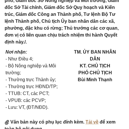
phố, Giám đốc Sở Nông nghiệp và Môi trường, Giám
đốc Sở Tài chính, Giám đốc Sở Quy hoạch và Kiến
trúc, Giám đốc Công an Thành phố, Tư lệnh Bộ Tư
lệnh Thành phố, Chủ tịch Ủy ban nhân dân các xã,
phường, đặc khu có rừng; Thủ trưởng các cơ quan,
đơn vị có liên quan chịu trách nhiệm thi hành Quyết
định này./.
Nơi nhận:
TM. ỦY BAN NHÂN
- Như Điều 4;
DÂN
- Bộ Nông nghiệp và Môi
KT. CHỦ TỊCH
trường;
PHÓ
CHỦ TỊCH
- Thường trực Thành ủy;
Bùi Minh Thạnh
- Thường trực HĐND/TP;
- TTUB: CT, các PCT;
- VPUB: các PCVP;
- Lưu: VT, (ĐT/NĐD).
Văn bản này có phụ lục đính kèm.
Tải về
để xem
toàn bộ nội dung.