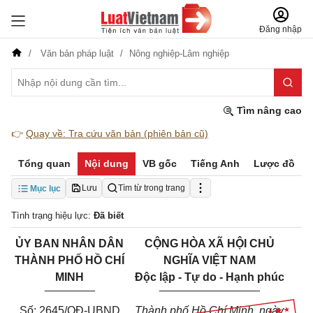
Đăng nhập
Văn bản pháp luật
Nông nghiệp-Lâm nghiệp
Tìm nâng cao
👉
Quay về: Tra cứu văn bản (phiên bản cũ)
Tổng quan
Nội dung
VB gốc
Tiếng Anh
Lược đồ
Lưu
Tìm từ trong trang
Mục lục
Tình trạng hiệu lực:
Đã biết
ỦY BAN NHÂN DÂN
CỘNG HÒA XÃ HỘI CHỦ
THÀNH PHỐ HỒ CHÍ
NGHĨA VIỆT NAM
MINH
Độc lập - Tự do - Hạnh phúc
________
________________
Số: 2645/QĐ-UBND
Thành phố Hồ Chí Minh, ngày