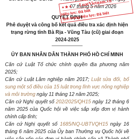
07 tháng 5 năm 2026
Hiệu lực: Đã biết
Tình trạng hiệu lực: Đã biết
QUYẾT ĐỊNH
Phê duyệt và công bố kết quả điều tra xác định hiện
trạng rừng tỉnh Bà Rịa - Vũng Tàu (cũ) giai đoạn
2024-2025
___________
ỦY BAN NHÂN DÂN THÀNH PHỐ HỒ CHÍ MINH
Căn cứ Luật Tổ chức chính quyền địa phương năm
2025;
Căn cứ Luật Lâm nghiệp năm 2017;
Luật sửa đổi, bổ
sung một số điều của 15 luật trong lĩnh vực nông nghiệp
và môi trường
ngày 11 tháng 12 năm 2025;
Căn cứ Nghị quyết số
202/2025/QH15
ngày 12 tháng 6
năm 2025 của Quốc hội về việc sắp xếp đơn vị hành
chính cấp tỉnh;
Căn cứ Nghị quyết số
1685/NQ-UBTVQH15
ngày 16
tháng 6 năm 2025 của Ủy ban Thường vụ Quốc hội về
việc sắp xếp các đơn vị hành chính cấp xã Thành phố