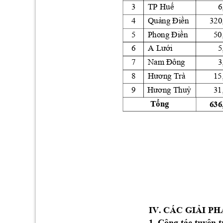
3
TP 
Huế
6
4
Quảng
Điền
320
5
Phong 
Điền
50
6
A 
Lưới
5
7
Nam 
Đông
3
8
Hương
 Trà
15
9
Hương
Thuỷ
31
Tổng
636
IV. CÁC 
GIẢI
 PH
1. Công tác tuyên 
t