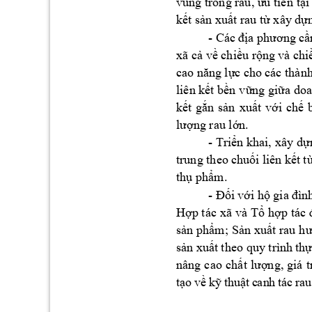
vùng 
trồng
 rau, 
ưu
 tiên 
tại
kết
sản
xuất
 rau 
từ
 xây 
dự
- Các 
địa
phương
cầ
xã 
cả
về
chiều
rộng
và 
chi
cao 
năng
lực
 cho 
các thành
liên 
kết
bền
vững
giữa
 doa
kết
gắn
sản
xuất
với
chế
lượng
 rau 
lớn.
- 
Triển
 khai, 
xây 
dự
trung theo 
chuối
 liên 
kết
t
thụ
phẩm.
- 
Đối
với
hộ
 gia 
đìn
Hợp
 tác 
xã 
và 
Tổ
hợp
tác 
sản
phẩm;
Sản
xuất
 rau 
hư
sản
xuất
theo quy trình 
thự
nâng 
cao 
chất
lượng,
giá 
t
t
ạ
o 
v
ề
 k
ỹ
thu
ậ
t
 c
an
h 
tá
c 
rau