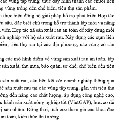
 các vùng 
tập
 trung; thúc 
đẩy
hình thành các 
chuỗi
 liên 
ng
 vùng 
trồng
đến
chế
biến,
 tiêu 
thụ
sản
phẩm.
n
thực
hiện
đồng
bộ
giải
pháp 
hỗ
trợ
 phát 
triển
Hợp
tác 
ều
 sâu, 
đặc
biệt
 chú 
trọng
hỗ
trợ
 thành 
lập
mới
 và nâng 
 
viên 
Hợp
tác xã 
sản
xuất
rau an toàn 
để
 xây 
dựng
mối
nh 
nghiệp
với
hộ
sản
xuất
 rau. Xây 
dựng
 các 
cụm
 liên 
biến,
tiêu 
thụ
rau 
tại
các 
địa
phương,
các 
vùng 
có 
sản
ng
 các mô 
hình 
điểm
về
vùng 
sản
xuất
 rau 
an toàn, 
tập
ừ
sản
xuất,
thu mua, 
bảo
quản,
sơ
chế,
chế
biến
đế
n
 tiêu 
h
sản
xuất
 rau, 
cần
 liên 
kết
với
 doanh 
nghiệp
thông qua 
để
sản
xuất
rau 
tại
các 
vùng 
tập
 trung, 
gắn
với
 tiêu 
thụ
ớng
đến
 nâng 
cao 
chất
lượng,
áp 
dụng
 công 
nghệ
cao, 
c
 hành 
sản
xuất
 nông 
nghiệp
tốt
 (VietGAP), 
hữu
cơ
để
rị
sản
phẩm.
Đồ
n
g th
ờ
i
, tíc
h c
ự
c tha
m gi
a 
c
ác
kh
óa
đ
à
o 
 a
n 
to
àn
, 
ki
ế
n 
th
ứ
c
 t
h
ị
 tr
ườ
ng
.