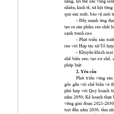
năng,
lợi
thế
các 
vùng 
sin
nhiên, 
kinh 
tế,
xã 
hội
từng
quả
sản
xuất,
bảo
vệ
 môi 
t
- 
Đẩy
mạnh
ứng
dụ
tạo
 ra 
sản
phẩm
 rau 
chất
l
cạnh
 tranh cao.
- 
Phát 
triển
sản
xuấ
rau 
với
Hợp
 tác 
xã/Tổ
hợp
- 
Khuyến
khích 
mọi
chế
biến
rau; 
tạo
cơ
chế,
pháp 
luật
2. 
Yêu 
c
ầ
u
Phát 
triển
vùng 
sản
gốc
gắn
với
chế
biến
và 
t
phù 
hợp
với
Quy 
hoạch
t
năm
 2050; 
Kế
hoạch
thực
vững
giai 
đoạn
2021-2030
trọt
đến
năm
 2030, 
tầm
nh