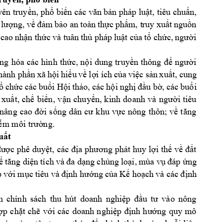
yên 
truyền,
phổ
biến
 các 
văn
bản
 pháp 
luật,
 tiêu 
chuẩn,
lượng,
về
đảm
bảo
 an 
toàn 
thực
phẩm,
 t
ruy 
xuất
nguồn
cao 
nhận
thức
và tuân 
thủ
pháp 
luật
của
tổ
chức,
người
ng
hóa 
các 
hình 
thức,
nội
dung 
truyền
thông 
để
người
hành 
phần
xã 
hội
hiểu
về
lợi
ích 
của
việc
sản
xuất,
cung 
ổ
chức
các 
buổi
Hội
thảo,
các 
hội
nghị
đầu
bờ,
các 
buổi
xuất,
chế
biến,
vận
chuyển,
kinh 
doanh 
và 
người
tiêu 
nâng 
cao 
đời
sống
dân 
cư
khu 
vực
nông 
thôn; 
về
tăng
iễm
 môi 
trường.
uất
được
 phê 
duyệt,
các 
địa
phương
phát huy 
lợi
thế
về
đất
ể
tăng
diện
tích và 
đa
dạng
chủng
loại,
mùa 
vụ
đáp
ứng
p
với
mục
tiêu và 
định
hướng
của
Kế
hoạch
và 
các 
định
n
chính 
sách 
thu 
hút 
doanh 
nghiệp
đầu
tư
vào 
nông 
ợp
chặt
chẽ
với
các 
doanh 
nghiệp
định
hướng
quy 
mô 