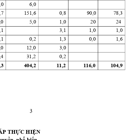
,0
6,0
,7
151,6
0,8
90,0
78,3
,0
5,0
 1,0
 20
24 
,1
3,1
1,0
1,0
,1
0,2
1,3
0,0
1,6
,0
12,0
3,0
,4
31,2
0,2
,3
404,2
11,2
116,0
104,9
3
ÁP 
THỰC
HIỆN
ruyền,
phổ
biến