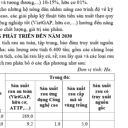
và 
tương
đương,...)
 10-15%, 
hữu
cơ
 01%.
cho 
những
hộ
nông 
dân 
nhằm
nâng 
cao 
trình 
độ
về
kỹ
 cao, 
các 
giải
pháp 
kỹ
thuật
tiên 
tiến
sản
xuất
theo quy 
ông 
nghiệp
tốt
(VietGAP, 
hữu
cơ,…)
hướng
đến
nâng 
o 
chất
lượng,
 giá 
trị
sản
phẩm.
G
 PHÁT 
TRIỂN
ĐẾN
NĂM
 2030
n
tích 
rau 
an 
toàn, 
tập
trung, 
bảo
đảm
truy 
xuất
nguồn
ha; 
sản
lượng
ước
tính 
6.400 
tấn;
gồm
các 
chủng
loại
ện
tích, còn 
lại
rau 
lấy
củ,
rễ;
 rau 
lấy
quả
 và 
các 
loại
 rau 
ích rau phân 
bố
ở
 các 
địa
phương
như
 sau:
Đơn
vị
 tính: Ha.
Trong 
đó:
Sản
xuất
Sản
xuất
 
Sản
xuất
Sản
xuất
rau an toàn 
rau có 
n 
rau 
ứng
rau 
cấp
(VietGAP, 
truy 
xuất
 
dụng
 Công 
mã 
số
hữu
cơ,
nguồn
nghệ
 cao 
vùng 
trồng
ATTP,…)
gốc
g
,0
189,0
,0
9,2
1,8
5,0