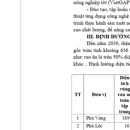
nông 
nghiệp
tốt
 (VietGAP 
- 
Đào
tạo,
tập
huấn
thuật
ứng
dụng
công 
nghệ
trình 
thực
hành 
sản
xuất
n
cao 
chất
lượng,
để
 nâng ca
III. 
ĐỊNH
HƯỚN
Đến
năm
2030, 
diệ
gốc
toàn 
tỉnh
khoảng
636 
như:
rau 
ăn
lá 
trên 50% 
di
khác... 
Định
hướng
diện
 t
Diện
tích 
vùng
TT
Đơn
vị
rau a
toàn
tập
trun
1
Phú Vang
189
2
Phú 
Lộc
16