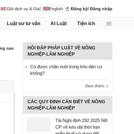
|
|
192
Gói dịch vụ & Giá
English
Đăng ký
/ Đăng nhập
Luật sư tư vấn
AI Luật
Tiện ích
HỎI ĐÁP PHÁP LUẬT VỀ NÔNG
ng cao
NGHIỆP-LÂM NGHIỆP
Có được chăn nuôi trong khu dân cư
không?
Xem thêm
CÁC QUY ĐỊNH CẦN BIẾT VỀ NÔNG
NGHIỆP-LÂM NGHIỆP
Tải Nghị định 292 2025 NĐ
CP về kéo dài thời hạn
miễn thuế sử dụng đất