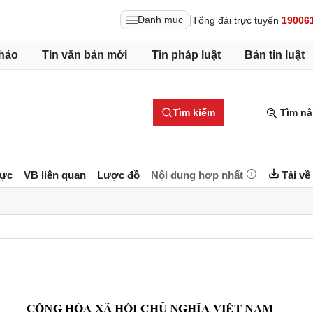
|
Danh mục
Tổng đài trực tuyến
19006
hảo
Tin văn bản mới
Tin pháp luật
Bản tin luật
Tìm kiếm
Tìm nâ
lực
VB liên quan
Lược đồ
Nội dung hợp nhất
Tải về
CỘNG
 HÒA XÃ 
HỘI
CHỦ
NGHĨA
VIỆT
 NAM