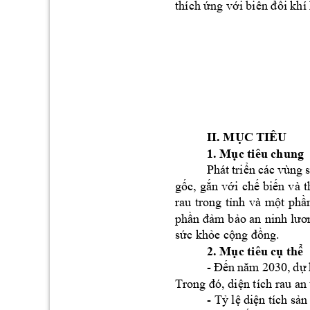
thích 
ứng
với
biến
đổi
 khí 
II. 
MỤC
 TIÊU
1. 
Mục
 tiêu chung
Phát 
triển
các 
vùng 
gốc,
gắn
với
chế
biến
và 
t
rau 
trong 
tỉnh
và 
một
phầ
phần
đảm
bảo
 an 
ninh 
lươ
sức
khỏe
cộng
đồng.
2. 
Mục
 tiêu 
cụ
thể
- 
Đến
năm
2030, 
dự
Trong 
đó,
diện
 tích rau an 
- 
Tỷ
lệ
diện
 tích 
sản