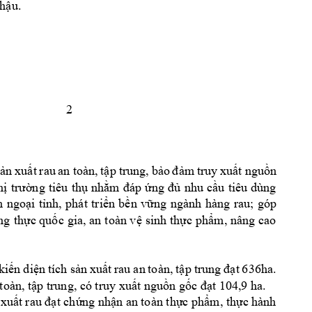
hậu.
2
sản
xuất
rau 
an 
toàn, 
tập
trung, 
bảo
đảm
truy 
xuất
nguồn
hị
trường
tiêu 
thụ
nhằm
đáp
ứng
đủ
nhu 
cầu
tiêu 
dùng 
n
ngoại
tỉnh,
phát 
triển
bền
vững
ngành 
hàng 
rau; 
góp 
ng
thực
quốc
gia, an 
toàn 
vệ
sinh 
thực
phẩm,
 nâng 
cao 
kiến
diện
tích 
sản
xuất
rau 
an 
toàn, 
tập
trung 
đạt
636ha. 
toàn, 
tập
 trung, có truy 
xuất
nguồn
gốc
đạt
 104,9 ha.
xuất
rau 
đạt
chứng
nhận
 an 
toàn 
thực
phẩm,
thực
hành 