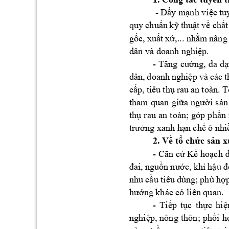
 - 
Đẩy
mạnh
việc
tu
quy 
chuẩn
kỹ
thuật
về
chất
gốc,
xuất
xứ,...
nhằm
nâng 
dân và doanh 
nghiệp.
- 
Tăng
cường,
đa
dạ
dân, 
doanh 
nghiệp
và 
các 
t
cấp,
tiêu 
thụ
rau 
an 
toàn. 
T
tham 
quan 
giữa
người
sản
thụ
rau 
an 
toàn; 
góp 
phần
trưởng
 xanh 
hạn
chế
 ô 
nh
2. 
Về
tổ
chức
sản
x
- 
Căn
cứ
Kế
hoạch
đai,
nguồn
nước,
 khí 
hậu
đ
nhu 
cầu
 tiêu 
dùng; 
phù 
hợ
hướng
 khác có liên quan.
- 
Tiếp
tục
thực
hiệ
nghiệp,
nông 
thôn; 
phối
h