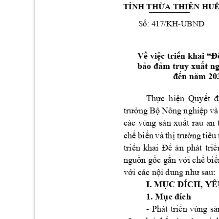
TỈNH
THỪA
 THIÊN 
HU
Số:
 417/KH-UBND
Về
việc
triển
 khai 
“Đ
bảo
đảm
 truy 
xuất
n
đến
năm
 20
Thực
hiện
Quyết
đ
trưởng
Bộ
Nông 
nghiệp
và
các 
vùng 
sản
xuất
rau 
an 
chế
biến
và 
thị
trường
tiêu 
triển
khai 
Đề
án 
phát 
triể
nguồn
gốc
gắn
với
chế
biế
với
 các 
nội
 dung 
như
 sau: 
I. 
MỤC
ĐÍCH,
 YÊ
1. 
Mục
đích
- 
Phát 
triển
vùng 
sả