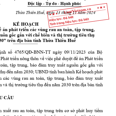
Độc
lập
 - 
Tự
 do - 
Hạnh
 phúc
Ế
Thừa
 Thiên 
Huế,
 ngày 13 tháng 11 
năm
 2024
Hiệu lực: Đã biết
Tình trạng hiệu lực: Đã biết
KẾ
HOẠCH
ề
 án phát 
triển
 các vùng rau an toàn, 
tập
 trung, 
guồn
gốc
gắn
với
chế
biến
 và 
thị
trường
 tiêu 
thụ
30” trên 
địa
 bàn 
tỉnh
Thừa
 Thiên 
Huế
ịnh
số
4765/QĐ-BNN-TT
ngày 
09/11/2023 
của
Bộ
 
Phát 
triển
nông 
thôn 
về
việc
phê 
duyệt
đề
án 
Phát 
triển
toàn, 
tập
trung, 
bảo
đảm
truy 
xuất
nguồn
gốc
gắn
với
thụ
đến
năm
2030; 
UBND 
tỉnh
ban 
hành 
Kế
hoạch
phát 
n
các 
vùng 
rau 
an 
toàn, 
tập
trung, 
bảo
đảm
truy 
xuất
n
và 
thị
trường
 tiêu 
thụ
đến
năm
 2030 trên 
địa
 bàn 
tỉnh
U 
CẦU
n
xuất
rau 
an 
toàn, 
tập
trung 
trên 
cơ
sở
phát 
huy 
tiềm