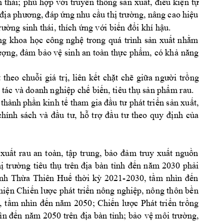
h 
thái; 
phù 
hợp
với
truyền
thống
sản
xuất,
điều
kiện
tự
địa
phương,
đáp
ứng
nhu 
cầu
thị
trường,
 nâng 
cao 
hiệu
rường
 sinh thái, thích 
ứng
với
biến
đổi
 khí 
hậu
.
ng
khoa 
học
công 
nghệ
trong 
quá 
trình 
sản
xuất
nhằm
ượng,
đảm
bảo
vệ
 sinh an toàn 
thực
phẩm,
 có 
khả
năng
t
theo 
chuỗi
giá 
trị,
liên 
kết
chặt
chẽ
giữa
người
trồng
 tác và doanh 
nghiệp
chế
biến,
 tiêu 
thụ
sản
phẩm
 rau. 
 thành 
phần
 kinh 
tế
tham gia 
đầu
tư
 phát 
triển
sản
xuất,
chính 
sách 
và 
đầu
tư,
hỗ
trợ
đầu
tư
theo 
quy 
định
của
xuất
rau 
an 
toàn, 
tập
trung, 
bảo
đảm
truy 
xuất
nguồn
hị
trường
tiêu 
thụ
trên 
địa
bàn 
tỉnh
đến
năm
2030 
phải
ỉnh
Thừa
Thiên 
Huế
thời
kỳ
2021-2030, 
tầm
nhìn 
đến
hiện
Chiến
lược
 phát 
triển
nông 
nghiệp,
 nông thôn 
bền
, 
tầm
nhìn 
đến
năm
2050; 
Chiến
lược
Phát 
triển
trồng
ìn 
đến
năm
 2050 
trên 
địa
 bàn 
tỉnh;
bảo
vệ
 môi 
trường,